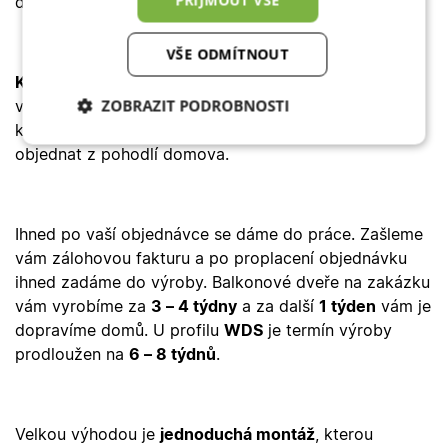
domov.
VŠE ODMÍTNOUT
Kalkulace ceny
je rychlá – stačí navolit požadované
ZOBRAZIT PODROBNOSTI
vlastnosti v online konfigurátoru a okamžitě vidíte, na
kolik vás balkonové dveře vyjdou a můžete je
Nezbytně nutné
Analytické
objednat z pohodlí domova.
cookies
cookies
Ihned po vaší objednávce se dáme do práce. Zašleme
Marketingové
Funkční cookies
cookies
vám zálohovou fakturu a po proplacení objednávku
ihned zadáme do výroby. Balkonové dveře na zakázku
vám vyrobíme za
3
–
4 týdny
a za další
1 týden
vám je
dopravíme domů. U profilu
WDS
je termín výroby
prodloužen na
6
–
8 týdnů
.
Nezbytně nutné cookies
Analytické cookies
Marketingové cookies
Funkční cookies
Velkou výhodou je
jednoduchá montáž
, kterou