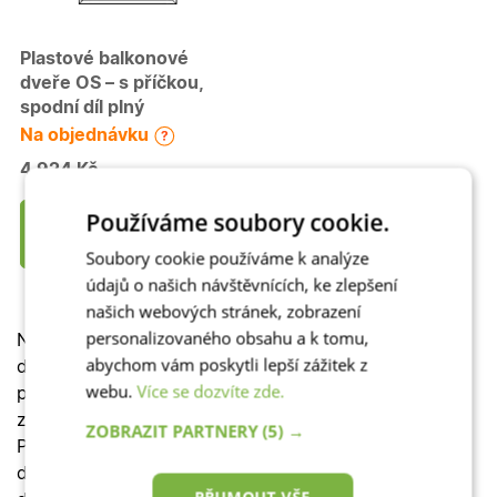
Plastové balkonové
dveře OS – s příčkou,
spodní díl plný
Na objednávku
4 924 Kč
Používáme soubory cookie.
Začít
konfigurovat
Soubory cookie používáme k analýze
údajů o našich návštěvnících, ke zlepšení
našich webových stránek, zobrazení
personalizovaného obsahu a k tomu,
Najdete u nás kvalitní plastové
jednokřídlé
balkonové
abychom vám poskytli lepší zážitek z
dveře
s izolačním dvojsklem i trojsklem
, které
webu.
Více se dozvíte zde.
perfektně zvukově a tepelně izolují.
Uzavírací systém
zajišťuje bezpečnost a snadné ovládání i větrání.
ZOBRAZIT PARTNERY
(5) →
Plastové balkonové dveře skvěle vypadají a mají
dlouhou životnost. Francouzské dveře prosvětlí váš
PŘIJMOUT VŠE