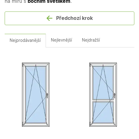
na míru s
bočním světlíkem
.
Předchozí krok
Nejlevnější
Nejdražší
Nejprodávanější