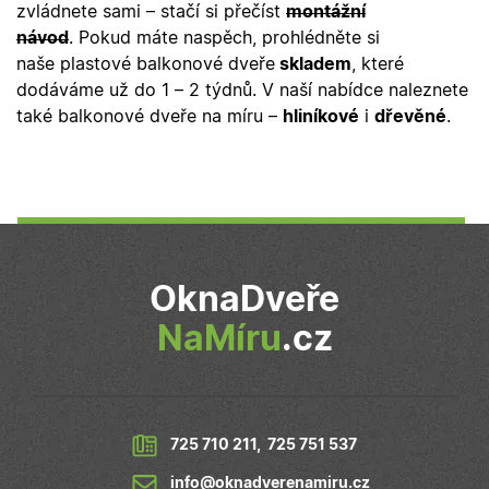
zvládnete sami – stačí si přečíst
montážní
Nezbytně nutné soubory cookie umožňují základní
funkce webových stránek, jako je přihlášení
návod
. Pokud máte naspěch, prohlédněte si
uživatele a správa účtu. Webové stránky nelze bez
naše plastové balkonové dveře
skladem
, které
nezbytně nutných souborů cookie správně používat.
dodáváme už do 1 – 2 týdnů.
V naší nabídce naleznete
Poskytovatel
/
Název
Vyprší
Popis
také balkonové dveře na míru –
hliníkové
i
dřevěné
.
Doména
udid
.oknadverenamiru.cz
4
Tento co
týdny
se použív
2 dny
jedinečn
identifika
zařízení, 
mají přís
webové
stránce, 
sledovala
používání
OknaDveře
zlepšila
uživatels
NaMíru
.cz
zkušenost
X-Inspishop-User-
oknadverenamiru.cz
1
Tento so
Variant
týden
cookie sl
k zobraze
specifick
verze str
a zajišťuj
725 710 211
,
725 751 537
Zásadách
konzisten
ochrany osobních údajů společnosti Google
uživatels
info@oknadverenamiru.cz
zážitek.