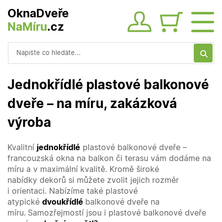
OknaDveře
NaMíru
.cz
Obsah ko
Vyhledávání
Jednokřídlé plastové balkonové
dveře – na míru, zakázková
výroba
Kvalitní
jednokřídlé
plastové balkonové dveře
–
francouzská okna
na balkon či terasu
vám dodáme na
míru a v maximální kvalitě. Kromě široké
nabídky
dekorů
si můžete zvolit jejich
rozměr
i orientaci
. Nabízíme také plastové
atypické
dvoukřídlé
balkonové dveře na
míru.
Samozřejmostí jsou i plastové balkonové dveře