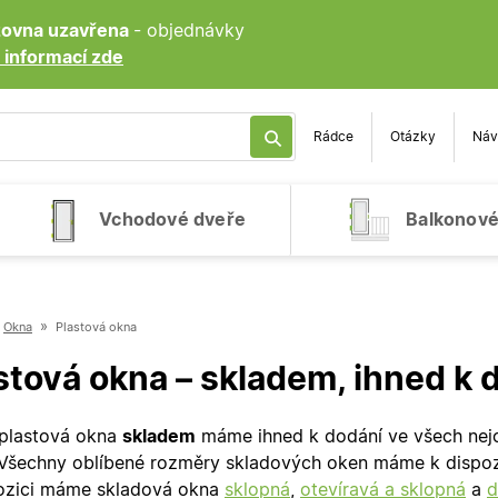
ozovna uzavřena
- objednávky
 informací zde
Rádce
Otázky
Náv
Vchodové dveře
Balkonové
»
Okna
Plastová okna
stová okna – skladem, ihned k 
plastová okna
skladem
máme ihned k dodání ve všech nejo
 Všechny oblíbené rozměry skladových oken máme k dispoz
ozici máme skladová okna
sklopná
,
otevíravá a sklopná
a
d