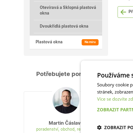
Otevíravá a Sklopná plastová
Př
okna
Dvoukřídlá plastová okna
Plastová okna
Na míru
Používáme s
Potřebujete poradit?
Sklop
Soubory cookie p
stránek, zobraze
Více se dozvíte zd
ZOBRAZIT PAR
Martin Čáslava
Kvalit
ZOBRAZIT P
poradenství, obchod, reklamace
izolac