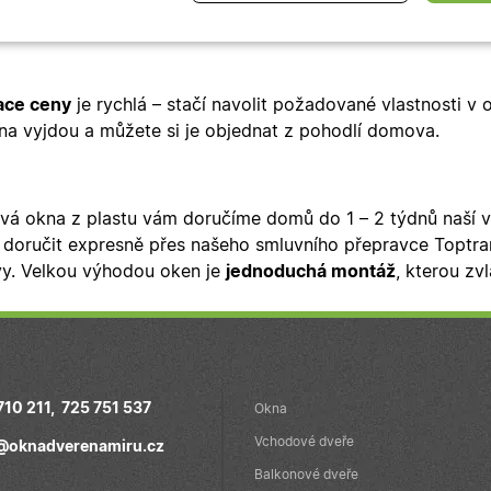
jí a mají dlouhou životnost.
tné
Analytické cookies
Marketingové
Fu
cookies
ace ceny
je rychlá – stačí navolit požadované vlastnosti v 
na vyjdou a můžete si je objednat z pohodlí domova.
ytně nutné cookies
Analytické cookies
Marketingové cookies
Funkční co
vá okna z plastu vám doručíme domů do 1 – 2 týdnů naší 
 doručit expresně přes našeho smluvního přepravce Toptrans
ry cookie umožňují základní funkce webových stránek, jako je přihlášení uživatele a
y. Velkou výhodou oken je
jednoduchá montáž
, kterou zv
zbytně nutných souborů cookie správně používat.
Poskytovatel
/
Vyprší
Popis
Doména
.oknadverenamiru.cz
4
Tento cookie se používá k jedinečné identifikaci 
týdny
přístup k webové stránce, aby sledovala používá
2 dny
uživatelskou zkušenost.
710 211
,
725 751 537
Okna
oknadverenamiru.cz
1
Tento soubor cookie slouží k zobrazení specifick
týden
zajišťuje konzistentní uživatelský zážitek.
Vchodové dveře
@oknadverenamiru.cz
29
Tento soubor cookie se používá k rozlišení mezi
Cloudflare Inc.
Balkonové dveře
minut
je pro web přínosné, aby bylo možné podávat p
.heureka.cz