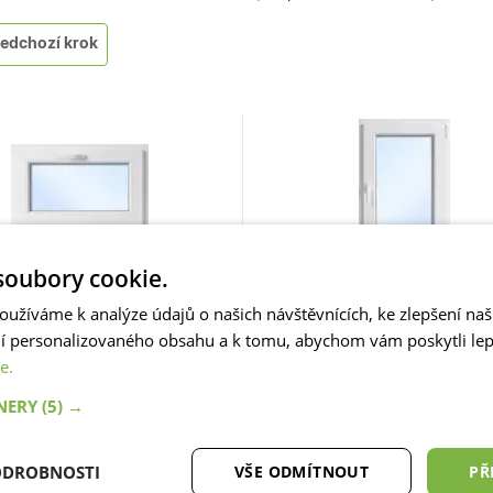
edchozí krok
oubory cookie.
Otevíravá a Sklopná
ná plastová okna
Skladem
S
oužíváme k analýze údajů o našich návštěvnících, ke zlepšení na
plastová okna
ní personalizovaného obsahu a k tomu, abychom vám poskytli lepš
e.
Pokračovat
Pokračovat
TNERY
(5) →
ní konstrukce plastových oken zahrnuje robustní rám a
izola
ODROBNOSTI
VŠE ODMÍTNOUT
PŘ
i. Chytrý uzavírací systém zajišťuje bezpečnost a snadné ov