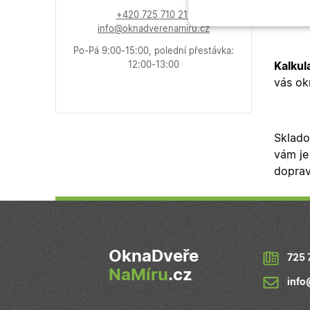
vypada
+420 725 710 211
Nezbytně nu
info@oknadverenamiru.cz
cookies
Po-Pá 9:00-15:00, polední přestávka:
12:00-13:00
Kalkul
vás ok
Nezb
Sklado
vám je
Nezbytně nutné soubo
doprav
stránky nelze bez ne
Název
udid
OknaDveře
725 
X-Inspishop-User-
NaMíru
.cz
Variant
info
__cf_bm