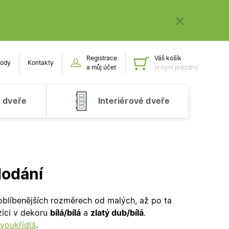
Registrace
Váš košík
ody
Kontakty
Obsah k
a můj účet
je nyní prázdný
 dveře
Interiérové dveře
dodání
blíbenějších rozměrech od malých, až po ta
ici v dekoru
bílá/bílá
a
zlatý dub/bílá
.
voukřídlá
.