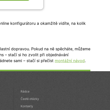
nkční cookies
online konfigurátoru a okamžitě vidíte, na kolik
okies
vlastní dopravou. Pokud na ně spěcháte, můžeme
 – stačí si ho zvolit při objednávání
 správa účtu. Webové
ládnete sami – stačí si přečíst
montážní návod
.
zařízení, která mají
ní a zlepšila
Rádce
é verze stránky a
Časté otázky
 lidmi a roboty. To
Kontakty
latné zprávy o