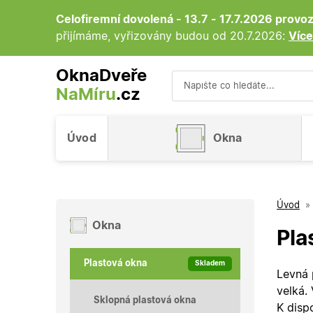
Celofiremní dovolená - 13.7 - 17.7.2026 prov
přijímáme, vyřizovány budou od 20.7.2026:
Více
OknaDveře
NaMíru
.cz
Vyhledávání
Úvod
Okna
Úvod
»
Okna
Pla
Plastová okna
Skladem
Levná 
velká.
Sklopná plastová okna
K disp