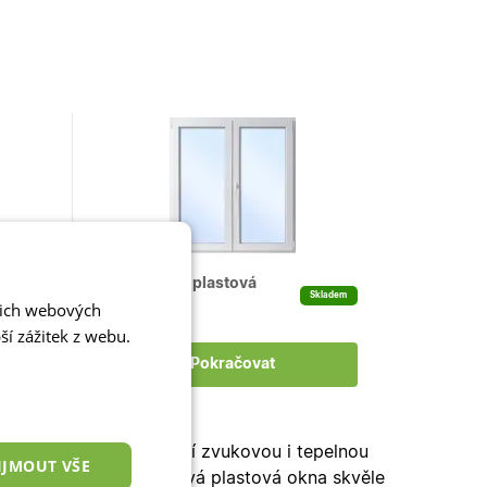
Dvoukřídlá plastová
kladem
Skladem
šich webových
okna
í zážitek z webu.
Pokračovat
ční dvojsklo
pro kvalitní zvukovou i tepelnou
IJMOUT VŠE
ládání i větrání. Skladová plastová okna skvěle