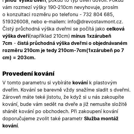
i
jinou výšku dveří
, pokud to typ dveří dovolí. Pokud
vám rozmezí výšky 190-210cm nevyhovuje, prosím
o konzultaci rozměru po telefonu - 732 804 685,
519326008, nebo e-mailem: info@drevostavmont.cz.
Čistý průchodná výška dveřmi se počítá jako
celková
výška dveří
(například 210cm)
mínus 1xzárubeň
7cm
-
čistá průchodná výška dveřmi o objednávaném
rozměru 210cm je tedy 210cm-7cm(1xzárubeň po 7
cm) = 203cm.
Provedení kování
V tomto parametru si vybíráte
kování
k plastovým
dveřím. Kování se barevně vždy snažíme sladit s dveřmi.
Zároveň máte teké jistotu, že když si u nás zakoupíte
kování, bude vám sedět na dveře a již nemusíte složitě
shánět kování po obchodech. Při zakoupení kování
doporučujeme zvolit také parametr
Služba montáž
kování
.