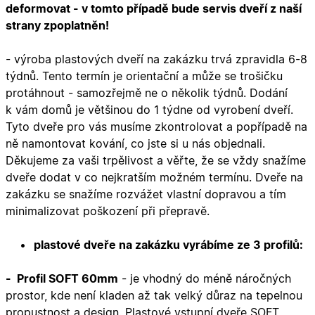
deformovat - v tomto případě bude servis dveří z naší
strany zpoplatněn!
- výroba
plastových dveří na zakázku
trvá zpravidla 6-8
týdnů. Tento termín je orientační a může se trošičku
protáhnout - samozřejmě ne o několik týdnů. Dodání
k vám domů je většinou do 1 týdne od vyrobení dveří.
Tyto dveře pro vás musíme zkontrolovat a popřípadě na
ně namontovat
kování
, co jste si u nás objednali.
Děkujeme za vaši trpělivost a věřte, že se vždy snažíme
dveře dodat v co nejkratším možném termínu. Dveře na
zakázku se snažíme rozvážet vlastní dopravou a tím
minimalizovat poškození při přepravě.
plastové dveře na zakázku vyrábíme ze 3 profilů:
- Profil SOFT 60mm
- je vhodný do méně náročných
prostor, kde není kladen až tak velký důraz na tepelnou
propustnost a design. Plastové vstupní dveře SOFT