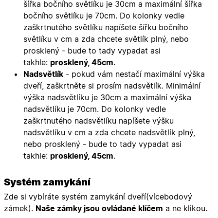
šířka bočního světlíku je 30cm a maximální šířka
59
používá 
sekund
rozlišení
bočního světlíku je 70cm. Do kolonky vedle
lidmi a
roboty. T
zaškrtnutého světlíku napíšete šířku bočního
pro web
přínosné,
světlíku v cm a zda chcete světlík plný, nebo
bylo mož
prosklený - bude to tady vypadat asi
podávat
platné zp
takhle:
prosklený, 45cm
.
o použív
jejich
Nadsvětlík
- pokud vám nestačí maximální výška
webovýc
dveří, zaškrtněte si prosím nadsvětlík. Minimální
stránek.
výška nadsvětlíku je 30cm a maximální výška
CookieScriptConsent
5
Tento so
CookieScript
měsíců
cookie
.oknadverenamiru.cz
nadsvětlíku je 70cm.
Do kolonky vedle
4
používá
týdny
služba
zaškrtnutého nadsvětlíku napíšete výšku
Cookie-
nadsvětlíku v cm a zda chcete nadsvětlík plný,
Script.co
zapamato
nebo prosklený - bude to tady vypadat asi
předvole
souhlasu
takhle:
prosklený, 45cm
.
soubory
cookie
návštěvní
Systém zamykání
Je nutné,
banner
cookie
Zde si vybíráte systém zamykání dveří(vícebodový
Cookie-
zámek).
Naše zámky jsou ovládané klíčem
a ne klikou.
Script.co
fungoval