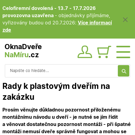
Celofiremní dovolená - 13.7 - 17.7.2026
provozovna uzavřena
- objednávky přijímáme,
vyřizovány budou od 20.7.2026:
Více informací
zde
OknaDveře
NaMíru
.cz
Obsah ko
Vyhledávání
Rady k plastovým dveřím na
zakázku
Prosím věnujte důkladnou pozornost přiloženému
montážnímu návodu u dveří - je nutné se jím řídit
a věnovat dostatečnou pozornost montáži - při špatné
montáži nemusí dveře správně fungovat a mohou se