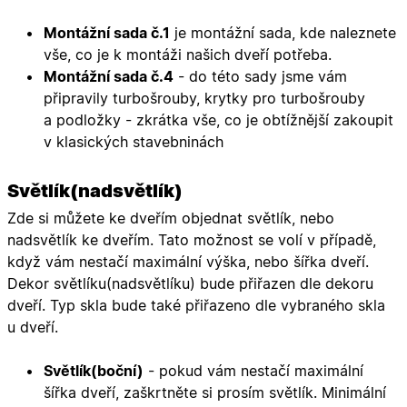
nezbytně nutných souborů cookie správně používat.
Montážní sada č.1
je montážní sada, kde naleznete
Poskytovatel
/
Název
Vyprší
Popis
vše, co je k montáži našich dveří potřeba.
Doména
Montážní sada č.4
- do této sady jsme vám
udid
.oknadverenamiru.cz
4
Tento co
týdny
se použív
připravily turbošrouby, krytky pro turbošrouby
2 dny
jedinečn
a podložky - zkrátka vše, co je obtížnější zakoupit
identifika
zařízení, 
v klasických stavebninách
mají přís
webové
stránce, 
sledovala
Světlík(nadsvětlík)
používání
zlepšila
Zde si můžete ke dveřím objednat světlík, nebo
uživatels
zkušenost
nadsvětlík ke dveřím. Tato možnost se volí v případě,
X-Inspishop-User-
oknadverenamiru.cz
1
Tento so
když vám nestačí maximální výška, nebo šířka dveří.
Variant
týden
cookie sl
Dekor světlíku(nadsvětlíku) bude přiřazen dle dekoru
k zobraze
specifick
dveří. Typ skla bude také přiřazeno dle vybraného skla
verze str
a zajišťuj
u dveří.
Zásadách
konzisten
ochrany osobních údajů společnosti Google
uživatels
zážitek.
Světlík(boční)
- pokud vám nestačí maximální
__cf_bm
29
Tento so
Cloudflare Inc.
šířka dveří, zaškrtněte si prosím světlík. Minimální
minut
cookie se
.heureka.cz