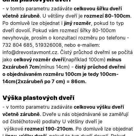
- v tomto parametru zadáváte
celkovou šířku dveří
včetně zárubně
. U většiny dveří je
rozmezí 80-100cm
.
Po domluvě lze objednat i
jiný rozměr
, pokud to typ
dveří dovolí. Pokud vám rozmezí šířky 80-100cm
nevyhovuje, prosím o konzultaci rozměru po telefonu -
732 804 685, 519326008, nebo e-mailem:
info@drevostavmont.cz. Čistý průchod dveřmi se počítá
jako
celkový rozměr dveří
(například 100cm)
mínus
2xzárubeň 7cm
(mínus 14cm) -
čistý průchod dveřmi
o objednávaném rozměru 100cm je tedy 100cm-
14cm(2xzárubeň po 7 cm) = 86cm.
Výška plastových dveří
- v tomto parametru zadáváte
celkovou výšku dveří
včetně zárubně
. Dveře u nás objednávané se zaměřují
od čisté(hotové) podlahy U většiny dveří je
výškové
rozmezí 190-210cm
. Po domluvě lze objednat