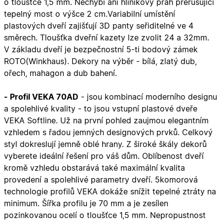
o tloušťce 1,5 mm. Nechybí ani hliníkový práh přerušující
tepelný most o výšce 2 cm.Variabilní umístění
plastových dveří zajišťují 3D panty seřiditelné ve 4
směrech. Tloušťka dveřní kazety lze zvolit 24 a 32mm.
V základu dveří je bezpečnostní 5-ti bodový zámek
ROTO(Winkhaus). Dekory na výběr - bílá, zlatý dub,
ořech, mahagon a dub bahení.
- Profil VEKA 70AD
- jsou kombinací moderního designu
a spolehlivé kvality - to jsou vstupní plastové dveře
VEKA Softline. Už na první pohled zaujmou elegantním
vzhledem s řadou jemných designových prvků. Celkový
styl dokreslují jemně oblé hrany. Z široké škály dekorů
vyberete ideální řešení pro váš dům. Oblíbenost dveří
kromě vzhledu obstarává také maximální kvalita
provedení a spolehlivé parametry dveří. 5komorová
technologie profilů VEKA dokáže snížit tepelné ztráty na
minimum. Šířka profilu je 70 mm a je zesílen
pozinkovanou ocelí o tloušťce 1,5 mm. Nepropustnost