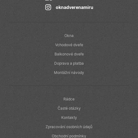
provádí
informace o
oknadverenamiru
tom, jak
koncový
uživatel používá
webové stránky
a jakoukoli
reklamu, kterou
Okna
koncový
uživatel mohl
Vchodové dveře
vidět před
návštěvou
uvedeného
Balkonové dveře
webu.
Doprava a platba
Montážní návody
Rádce
Časté otázky
Kontakty
Zpracování osobních údajů
Obchodní podmínky