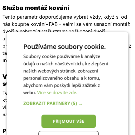
Služba montáž kování
Tento parametr doporučujeme vybrat vždy, když si od
nás koupíte kování+FAB - velmi se vám usnadní montáž
dveří a nehrozí z vaší strany poškození dveří
a vícebodového zámku u dveří. Montáž kování sice na
Používáme soubory cookie.
první pohled vypadá lehce, ale můžeme vás ujistit, že až
tak lehké to pro laika není a
pro nás je montáž kování
Soubory cookie používáme k analýze
maličkost!
údajů o našich návštěvnících, ke zlepšení
našich webových stránek, zobrazení
Vyvrtání díry na kliku (kouli) z venkovní
personalizovaného obsahu a k tomu,
strany
abychom vám poskytli lepší zážitek z
webu.
Více se dozvíte zde.
Tento parametr doporučujeme vybrat těm zákazníkům,
kteří od nás nechcou kování namontovat, nebo mají
ZOBRAZIT PARTNERY
(5) →
vlastní kování (klika/klika(koule).
POZOR když chcete
namontovat
madlo
, nevybírat vyvrtání kování!
PŘIJMOUT VŠE
Premiový 3D pant