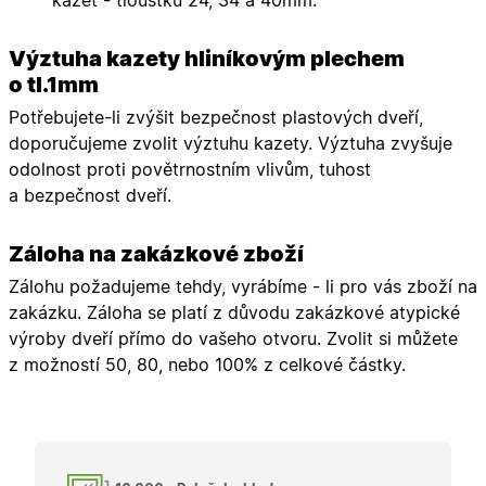
kazet - tloušťku 24, 34 a 40mm.
košíku pr
nepřihlá
uživatele.
Výztuha kazety hliníkovým plechem
X-Inspishop-
.oknadverenamiru.cz
1 měsíc
Tento so
o tl.1mm
Currency
cookie si
pamatuje
Potřebujete-li zvýšit bezpečnost plastových dveří,
zvolenou
měnu pr
doporučujeme zvolit výztuhu kazety. Výztuha zvyšuje
správné
zobrazení
odolnost proti povětrnostním vlivům, tuhost
produktů 
a bezpečnost dveří.
shopu.
Záloha na zakázkové zboží
Zálohu požadujeme tehdy, vyrábíme - li pro vás zboží na
Poskytovatel
/
Název
Vyprší
Popis
zakázku. Záloha se platí z důvodu zakázkové atypické
Doména
Poskytovatel
/
výroby dveří přímo do vašeho otvoru. Zvolit si můžete
Název
Vyprší
Popis
_bra_functionality
.oknadverenamiru.cz
1
Tato cookie
Doména
měsíc
slouží k
z možností 50, 80, nebo 100% z celkové částky.
Poskytovatel
/
Název
Vyprší
Popis
zapamatován
_bra_perfor
.oknadverenamiru.cz
1 rok
Tato cookie
Doména
souhlasu s
slouží k
funkčními
zapamatování
_bra_target
.oknadverenamiru.cz
1 rok
Tato cookies
cookies.
souhlasu s
slouží k
analytickými
zapamatování
cookies
souhlasu s
marketingovými