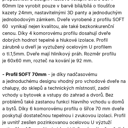
60mm lze vyrobit pouze v barvě bílá/bílá o tloušťce
kazety 24mm, nastavitelnými 3D panty a jednoduchým
jednobodovým zámkem. D
veře vyrobené z profilu SOFT
60 vynikají nejen kvalitou, ale také bezkonkurenční
cenou. Díky 4 komorovému profilu dosahují dveře
dobrých hodnot tepelné a hlukové izolace. Profil
zárubně u dveří je vyztužený ocelovým U profilem
o tl.1,5mm. Dveře mají hliníkový práh. Rozměr profilu
je 60x60 mm, rozteč na kování je 92 mm.
- Profil SOFT 70mm
- je díky nadčasovému
a jednoduchému designu vhodný pro vchodové dveře na
chalupy, do sklepů a technických místností, zadní
vchody u bytovek a vstupy do zahrad a dvorů. Bez
problémů také zastanou funkci hlavního vchodu u domů
a bytů. Díky 6 komorovému profilu o šířce 70 mm dveře
poskytují dostatečnou tepelnou i zvukovou izolaci. Profil
je uvnitř zesílen pozinkovanou ocelovou U výztuží