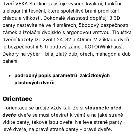
dveří VEKA Softline zajišťuje vysoce kvalitní, funkční
a elegantní těsnění, které spolehlivě brání pronikání
chladu a vlhkosti. Dokonalé vlastnosti doplňují 3 3D
panty nastavitelné ve 4 směrech, 5bodový bezpečností
zámek a izolační dvojsklo s argonovou vrstvou. Tloušťka
dveřní kazety lze zvolit 24, 32 a 40mm. V základu dveří
je bezpečnostní 5-ti bodový zámek ROTO(Winkhaus).
Dekory na výběr - bílá, zlatý dub, ořech, mahagon a dub
bahení.
podrobný popis parametrů zakázkových
plastových dveří:
Orientace
- orientace se určuje vždy tak, že si
stoupnete před
dveře
(dveře se musí otevírat k vám) a na jaké straně
vidíte panty, takové jsou dveře. Na levé straně panty -
levé dveře, na pravé straně panty - pravé dveře.