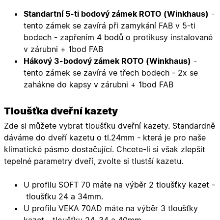
správně.
Standartní 5-ti bodový zámek ROTO (Winkhaus)
-
X-Inspishop-User-
.oknadverenamiru.cz
1 měsíc
Tento so
tento zámek se zavírá při zamykání FAB v 5-ti
Token
cookie je
nezbytný
bodech - zapřením 4 bodů o protikusy instalované
bezpečné
přihlášen
v zárubni + 1bod FAB
udržení
uživatele
Hákový 3-bodový zámek ROTO (Winkhaus)
-
přihláše
tento zámek se zavírá ve třech bodech - 2x se
během
návštěvy 
zahákne do kapsy v zárubni + 1bod FAB
shopu.
X-Inspishop-User-
.oknadverenamiru.cz
1 měsíc
Tento so
Groups
cookie
Tloušťka dveřní kazety
uchováv
informaci
Zde si můžete vybrat tloušťku dveřní kazety. Standardně
přiřazení
uživatele
dáváme do dveří kazetu o tl.24mm - která je pro naše
zákaznick
klimatické pásmo dostačující. Chcete-li si však zlepšit
skupiny 
zobrazen
tepelné parametry dveří, zvolte si tlustší kazetu.
správnýc
cen a ob
U profilu SOFT 70 máte na výběr 2 tloušťky kazet -
X-Inspishop-Guest-
.oknadverenamiru.cz
1 měsíc
Tento so
Cart
cookie se
tloušťku 24 a 34mm.
používá 
uložení
U profilu VEKA 70AD máte na výběr 3 tloušťky
obsahu
nákupní