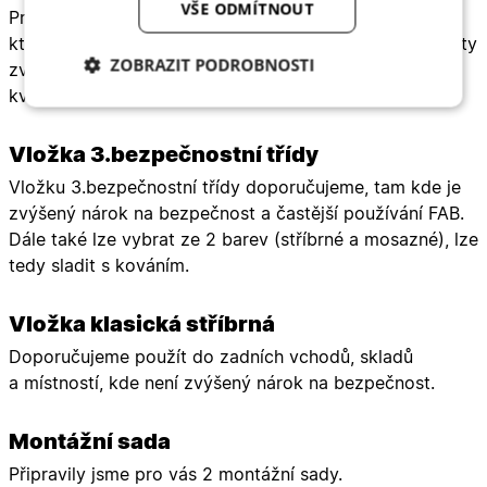
VŠE ODMÍTNOUT
Premiový 3D pant doporučujeme všem zákazníkům,
kteří dveře budou častěji používat, nebo budou na panty
ZOBRAZIT PODROBNOSTI
zvýšené nároky(komerční budova, častější štelování
kvůli sluníčku.....)
Nezbytně nutné
Analytické
cookies
cookies
Vložka
3.bezpečnostní třídy
Vložku 3.bezpečnostní třídy doporučujeme, tam kde je
Marketingové
Funkční cookies
zvýšený nárok na bezpečnost a častější používání FAB.
cookies
Dále také lze vybrat ze 2 barev (stříbrné a mosazné), lze
tedy sladit s kováním.
Vložka klasická stříbrná
Doporučujeme použít do zadních vchodů, skladů
Nezbytně nutné cookies
Analytické cookies
a místností, kde není zvýšený nárok na bezpečnost.
Marketingové cookies
Funkční cookies
Montážní sada
Nezbytně nutné soubory cookie umožňují základní
funkce webových stránek, jako je přihlášení
Připravily jsme pro vás 2 montážní sady.
uživatele a správa účtu. Webové stránky nelze bez