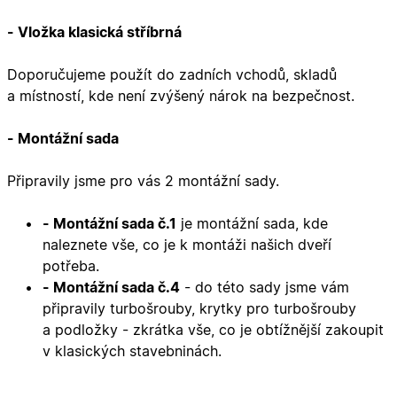
funkce webových stránek, jako je přihlášení
uživatele a správa účtu. Webové stránky nelze bez
- Vložka klasická stříbrná
nezbytně nutných souborů cookie správně používat.
Poskytovatel
/
Název
Vyprší
Popis
Doporučujeme použít do zadních vchodů, skladů
Doména
a místností, kde není zvýšený nárok na bezpečnost.
udid
.oknadverenamiru.cz
4
Tento co
týdny
se použív
2 dny
jedinečn
- Montážní sada
identifika
zařízení, 
mají přís
Připravily jsme pro vás 2 montážní sady.
webové
stránce, 
sledovala
používání
- Montážní sada č.1
je montážní sada, kde
zlepšila
uživatels
naleznete vše, co je k montáži našich dveří
zkušenost
potřeba.
X-Inspishop-User-
oknadverenamiru.cz
1
Tento so
- Montážní sada č.4
- do této sady jsme vám
Variant
týden
cookie sl
k zobraze
připravily turbošrouby, krytky pro turbošrouby
specifick
a podložky - zkrátka vše, co je obtížnější zakoupit
verze str
a zajišťuj
v klasických stavebninách.
Zásadách
konzisten
ochrany osobních údajů společnosti Google
uživatels
zážitek.