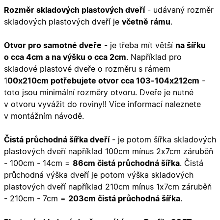
Rozměr skladových plastových dveří
- udávaný rozměr
skladových plastových dveří je
včetně rámu
.
Otvor pro samotné dveře
- je třeba mít větší
na šířku
o cca 4cm a na výšku o cca 2cm
. Například pro
skladové plastové dveře o rozměru s rámem
1
00x210cm potřebujete otvor cca 103-104x212cm
-
toto jsou minimální rozměry otvoru. Dveře je nutné
v otvoru vyvážit do roviny!! Více informací naleznete
v montážním návodě.
Čistá průchodná šířka dveří
- je potom šířka skladových
plastových dveří například 100cm mínus 2x7cm záruběň
- 100cm - 14cm =
86cm čistá průchodná šířka
.
Čistá
průchodná výška dveří je potom výška skladových
plastových dveří například 210cm mínus 1x7cm záruběň
- 210cm - 7cm =
203cm čistá průchodná šířka
.