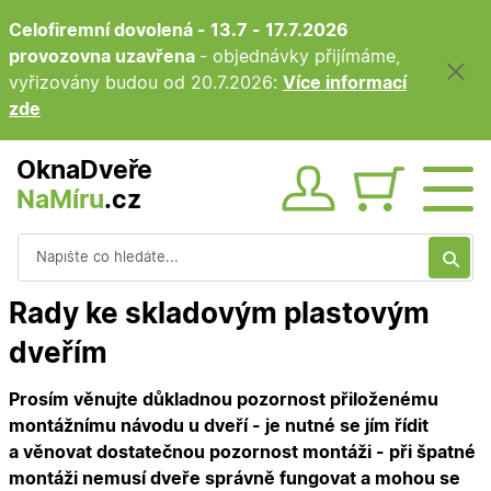
Celofiremní dovolená - 13.7 - 17.7.2026
provozovna uzavřena
- objednávky přijímáme,
vyřizovány budou od 20.7.2026:
Více informací
zde
OknaDveře
NaMíru
.cz
Obsah ko
Vyhledávání
Rady ke skladovým plastovým
dveřím
Prosím věnujte důkladnou pozornost přiloženému
montážnímu návodu u dveří - je nutné se jím řídit
a věnovat dostatečnou pozornost montáži - při špatné
montáži nemusí dveře správně fungovat a mohou se