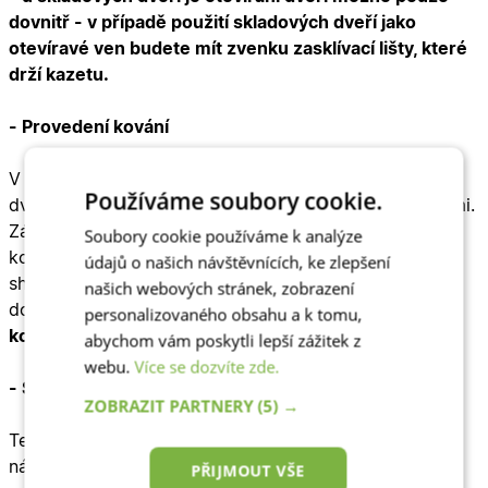
dovnitř - v případě použití skladových dveří jako
otevíravé ven budete mít zvenku zasklívací lišty, které
drží kazetu.
- Provedení kování
V tomto parametru si vybíráte
kování
k plastovým
Používáme soubory cookie.
dveřím. Kování se barevně vždy snažíme sladit s dveřmi.
Zároveň máte také jistotu, že když si u nás zakoupíte
Soubory cookie používáme k analýze
kování, bude vám sedět na dveře a již nemusíte složitě
údajů o našich návštěvnících, ke zlepšení
shánět kování po obchodech. Při zakoupení kování
našich webových stránek, zobrazení
doporučujeme zvolit také parametr
Služba montáž
personalizovaného obsahu a k tomu,
kování
.
abychom vám poskytli lepší zážitek z
webu.
Více se dozvíte zde.
- Služba montáž kování
ZOBRAZIT PARTNERY
(5) →
Tento parametr doporučujeme vybrat vždy, když si od
nás koupíte kování + FAB - velmi se vám usnadní
PŘIJMOUT VŠE