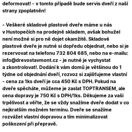
deformovat! - v tomto případě bude servis dveří z naší
strany zpoplatněn!
- Veškeré skladové plastové dveře máme u nás
v Hustopečích na prodejně skladem, avšak bohužel
není možné si pro ně dojet okamžitě. Skladové
plastové dveře je nutné si dopředu objednat, nebo si je
rezervovat na telefonu 732 804 685, nebo na e-mailu:
info@drevostavmont.cz - je nutné je vychystat
a zkontrolovat!. Dodání k vám domů je většinou do 1
týdne od objednání dveří, rozvoz si zajišťujeme vlastní
- cena za 1ks dveří je cca 450 Kč s DPH. Pokud na
dveře spěcháte, můžeme je zaslat TOPTRANSEM, ale
cena dopravy je 750 Kč s DPH/1ks. Děkujeme za vaši
trpělivost a věřte, že se vždy snažíme dveře dodat v co
nejkratším možném termínu. Dveře se snažíme
rozvážet vlastní dopravou a tím minimalizovat
poškození při přepravě.