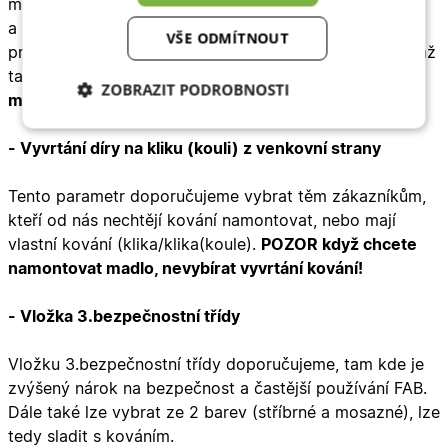
montáž dveří a nehrozí z vaší strany poškození dveří
a vícebodového zámku u dveří. Montáž kování sice na
VŠE ODMÍTNOUT
první pohled vypadá lehce, ale můžeme vás ujistit, že až
tak lehké to pro laika není a
pro nás je montáž kování
ZOBRAZIT PODROBNOSTI
maličkost!
Nezbytně nutné
Analytické
cookies
cookies
- Vyvrtání díry na kliku (kouli) z venkovní strany
Tento parametr doporučujeme vybrat těm zákazníkům,
kteří od nás nechtějí kování namontovat, nebo mají
Marketingové
Funkční cookies
cookies
vlastní kování (klika/klika(koule).
POZOR když chcete
namontovat madlo, nevybírat vyvrtání kování!
- Vložka 3.bezpečnostní třídy
Vložku 3.bezpečnostní třídy doporučujeme, tam kde je
Nezbytně nutné cookies
Analytické cookies
zvýšený nárok na bezpečnost a častější používání FAB.
Marketingové cookies
Funkční cookies
Dále také lze vybrat ze 2 barev (stříbrné a mosazné), lze
tedy sladit s kováním.
Nezbytně nutné soubory cookie umožňují základní