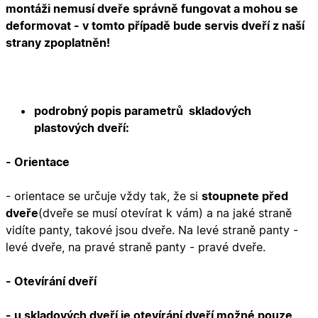
montáži nemusí dveře správně fungovat a mohou se
deformovat - v tomto případě bude servis dveří z naší
strany zpoplatněn!
podrobný popis parametrů skladových
plastových dveří:
- Orientace
- orientace se určuje vždy tak, že si
stoupnete před
dveře
(dveře se musí otevírat k vám) a na jaké straně
vidíte panty, takové jsou dveře. Na levé straně panty -
levé dveře, na pravé straně panty - pravé dveře.
- Otevírání dveří
- u skladových dveří je otevírání dveří možné pouze