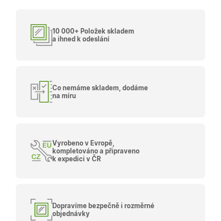
__cf_bm
29
Tento so
Cloudflare Inc.
minut
cookie se
.heureka.cz
59
používá 
sekund
rozlišení
10 000+ Položek skladem
lidmi a
roboty. T
a ihned k odeslání
pro web
přínosné,
bylo mož
podávat
platné zp
o použív
jejich
Co nemáme skladem, dodáme
webovýc
na míru
stránek.
CookieScriptConsent
5
Tento so
CookieScript
měsíců
cookie
.oknadverenamiru.cz
4
používá
týdny
služba
Cookie-
Vyrobeno v Evropě,
Script.co
kompletováno a připraveno
zapamato
k expedici v ČR
předvole
souhlasu
soubory
cookie
návštěvní
Je nutné,
banner
Dopravíme bezpečně i rozměrné
cookie
objednávky
Cookie-