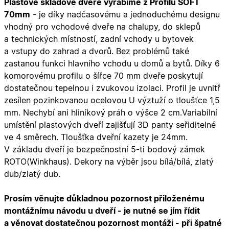
Plastové skladové dveře vyrábíme z Profilu SOFT
70mm
-
je díky nadčasovému a jednoduchému designu
vhodný pro vchodové dveře na chalupy, do sklepů
a technických místností, zadní vchody u bytovek
a vstupy do zahrad a dvorů. Bez problémů také
zastanou funkci hlavního vchodu u domů a bytů. Díky 6
komorovému profilu o šířce 70 mm dveře poskytují
dostatečnou tepelnou i zvukovou izolaci. Profil je uvnitř
zesílen pozinkovanou ocelovou U výztuží o tloušťce 1,5
mm. Nechybí ani hliníkový práh o výšce 2 cm.Variabilní
umístění plastových dveří zajišťují 3D panty seřiditelné
ve 4 směrech. Tloušťka dveřní kazety je 24mm.
V základu dveří je bezpečnostní 5-ti bodový zámek
ROTO(Winkhaus). Dekory na výběr jsou bílá/bílá, zlatý
dub/zlatý dub.
Prosím věnujte důkladnou pozornost přiloženému
montážnímu návodu u dveří - je nutné se jím řídit
a věnovat dostatečnou pozornost montáži - při špatné