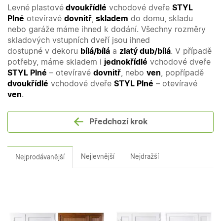
Levné
plastové
dvoukřídlé
vchodové dveře
STYL
Plné
otevíravé
dovnitř
,
skladem
do domu, skladu
nebo garáže
máme ihned k dodání. Všechny rozměry
skladových vstupních dveří jsou ihned
dostupné v dekoru
bílá/bílá
a
zlatý dub/bílá
. V případě
potřeby, máme skladem i
jednokřídlé
vchodové dveře
STYL Plné
– otevíravé
dovnitř
, nebo
ven
, popřípadě
dvoukřídlé
vchodové dveře
STYL Plné
– otevíravé
ven
.
Předchozí krok
Nejlevnější
Nejdražší
Nejprodávanější