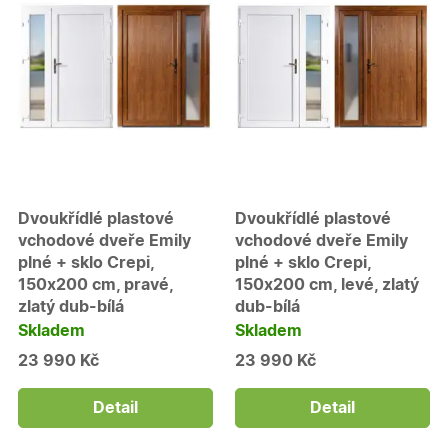
lidmi a
roboty. T
pro web
přínosné,
bylo mož
podávat
platné zp
o použív
jejich
webovýc
stránek.
CookieScriptConsent
5
Tento so
CookieScript
měsíců
cookie
.oknadverenamiru.cz
4
používá
Dvoukřídlé plastové
Dvoukřídlé plastové
týdny
služba
Cookie-
vchodové dveře Emily
vchodové dveře Emily
Script.co
plné + sklo Crepi,
plné + sklo Crepi,
zapamato
předvole
150x200 cm, pravé,
150x200 cm, levé, zlatý
souhlasu
zlatý dub-bílá
dub-bílá
soubory
cookie
Skladem
Skladem
návštěvní
Je nutné,
23 990 Kč
23 990 Kč
banner
cookie
Cookie-
Script.co
Detail
Detail
fungoval
správně.