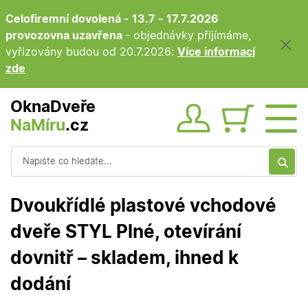
Celofiremní dovolená - 13.7 - 17.7.2026
provozovna uzavřena
- objednávky přijímáme,
vyřizovány budou od 20.7.2026:
Více informací
zde
OknaDveře
NaMíru
.cz
Obsah ko
Vyhledávání
Dvoukřídlé plastové vchodové
dveře STYL Plné, otevírání
dovnitř – skladem, ihned k
dodání