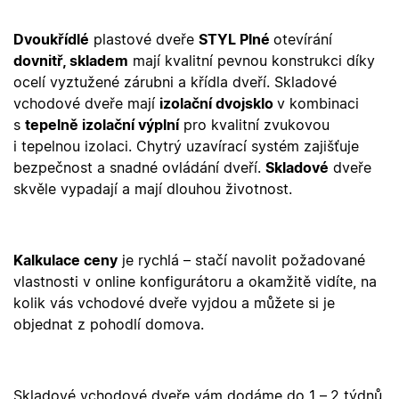
X-Inspishop-User-
.oknadverenamiru.cz
1 měsíc
Tento so
Token
cookie je
nezbytný
Dvoukřídlé
plastové dveře
STYL Plné
otevírání
bezpečné
dovnitř, skladem
mají kvalitní pevnou konstrukci díky
přihlášen
udržení
ocelí vyztužené zárubni a křídla dveří. Skladové
uživatele
přihláše
vchodové dveře mají
izolační dvojsklo
v kombinaci
během
návštěvy 
s
tepelně izolační výplní
pro kvalitní zvukovou
shopu.
i tepelnou izolaci. Chytrý uzavírací systém zajišťuje
X-Inspishop-User-
.oknadverenamiru.cz
1 měsíc
Tento so
bezpečnost a snadné ovládání dveří.
Skladové
dveře
Groups
cookie
uchováv
skvěle vypadají a mají dlouhou životnost.
informaci
přiřazení
uživatele
zákaznick
skupiny 
Kalkulace ceny
je rychlá – stačí navolit požadované
zobrazen
správnýc
vlastnosti v online konfigurátoru a okamžitě vidíte, na
cen a ob
kolik vás vchodové dveře vyjdou a můžete si je
X-Inspishop-Guest-
.oknadverenamiru.cz
1 měsíc
Tento so
objednat z pohodlí domova.
Cart
cookie se
používá 
uložení
obsahu
nákupní
košíku pr
Skladové vchodové dveře vám dodáme do 1 –
2 týdnů