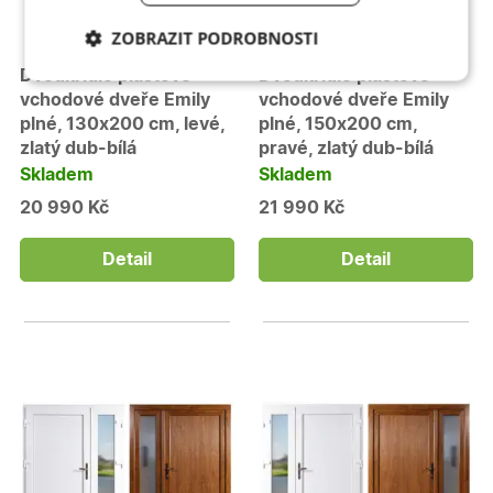
ZOBRAZIT PODROBNOSTI
Dvoukřídlé plastové
Dvoukřídlé plastové
Nezbytně nutné
Analytické
cookies
cookies
vchodové dveře Emily
vchodové dveře Emily
plné, 130x200 cm, levé,
plné, 150x200 cm,
zlatý dub-bílá
pravé, zlatý dub-bílá
Skladem
Skladem
Marketingové
Funkční cookies
cookies
20 990 Kč
21 990 Kč
Detail
Detail
Nezbytně nutné cookies
Analytické cookies
Marketingové cookies
Funkční cookies
Nezbytně nutné soubory cookie umožňují základní
funkce webových stránek, jako je přihlášení
uživatele a správa účtu. Webové stránky nelze bez
nezbytně nutných souborů cookie správně používat.