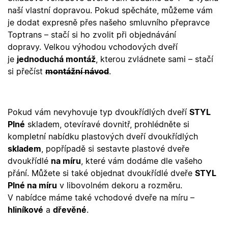
nepřihlá
uživatele.
naší vlastní dopravou. Pokud spěcháte, můžeme vám
je dodat expresně přes našeho smluvního přepravce
X-Inspishop-
.oknadverenamiru.cz
1 měsíc
Tento so
Currency
cookie si
Toptrans – stačí si ho zvolit při objednávání
pamatuje
zvolenou
dopravy. Velkou výhodou vchodových dveří
měnu pr
správné
je
jednoduchá montáž
, kterou zvládnete sami – stačí
zobrazení
si přečíst
montážní návod
.
produktů 
shopu.
Pokud vám nevyhovuje typ dvoukřídlých dveří
STYL
Plné
skladem, otevíravé dovnitř, prohlédněte si
Poskytovatel
/
Název
Vyprší
Popis
Doména
kompletní nabídku plastových dveří dvoukřídlých
Poskytovatel
/
Název
Vyprší
Popis
skladem
, popřípadě si sestavte plastové dveře
_bra_functionality
.oknadverenamiru.cz
1
Tato cookie
Doména
měsíc
slouží k
Poskytovatel
/
dvoukřídlé
na míru
, které vám dodáme dle vašeho
Název
Vyprší
Popis
zapamatován
_bra_perfor
.oknadverenamiru.cz
1 rok
Tato cookie
Doména
souhlasu s
slouží k
přání. Můžete si také objednat dvoukřídlé dveře
STYL
funkčními
zapamatování
_bra_target
.oknadverenamiru.cz
1 rok
Tato cookies
cookies.
Plné na míru
v libovolném dekoru a rozměru.
souhlasu s
slouží k
analytickými
zapamatování
V nabídce máme také vchodové dveře na míru –
cookies
souhlasu s
hliníkové
a
dřevěné
.
marketingovými
_ga_C68D58BFBH
.oknadverenamiru.cz
1 rok
Tento soubor
cookies
1
cookie použív