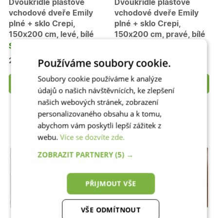
Dvoukřídlé plastové
Dvoukřídlé plastové
vchodové dveře Emily
vchodové dveře Emily
plné + sklo Crepi,
plné + sklo Crepi,
150x200 cm, levé, bílé
150x200 cm, pravé, bílé
Skladem
Skladem
Používáme soubory cookie.
20 990 Kč
20 990 Kč
Soubory cookie používáme k analýze
Detail
Detail
údajů o našich návštěvnících, ke zlepšení
našich webových stránek, zobrazení
personalizovaného obsahu a k tomu,
abychom vám poskytli lepší zážitek z
webu.
Více se dozvíte zde.
ZOBRAZIT PARTNERY
(5) →
PŘIJMOUT VŠE
VŠE ODMÍTNOUT