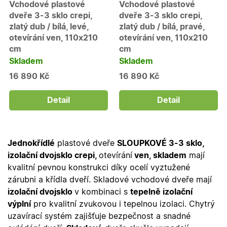
Vchodové plastové
Vchodové plastové
X-Inspishop-Guest-
.oknadverenamiru.cz
1 měsíc
Tento so
dveře 3-3 sklo crepi,
dveře 3-3 sklo crepi,
Cart
cookie se
používá 
zlatý dub / bílá, levé,
zlatý dub / bílá, pravé,
uložení
otevírání ven, 110x210
otevírání ven, 110x210
obsahu
nákupní
cm
cm
košíku pr
Skladem
Skladem
nepřihlá
uživatele.
16 890 Kč
16 890 Kč
X-Inspishop-
.oknadverenamiru.cz
1 měsíc
Tento so
Currency
cookie si
pamatuje
Detail
Detail
zvolenou
měnu pr
správné
zobrazení
produktů 
shopu.
Jednokřídlé
plastové dveře
SLOUPKOVÉ 3-3 sklo,
izolační dvojsklo crepi,
otevírání
ven, skladem
mají
kvalitní pevnou konstrukci díky ocelí vyztužené
zárubni a křídla dveří. Skladové vchodové dveře mají
Poskytovatel
/
Název
Vyprší
Popis
izolační dvojsklo
v kombinaci s
tepelně izolační
Doména
Poskytovatel
/
výplní
pro kvalitní zvukovou i tepelnou izolaci. Chytrý
Název
Vyprší
Popis
_bra_functionality
.oknadverenamiru.cz
1
Tato cookie
Doména
uzavírací systém zajišťuje bezpečnost a snadné
měsíc
slouží k
Poskytovatel
/
Název
Vyprší
Popis
zapamatován
_bra_perfor
.oknadverenamiru.cz
1 rok
Tato cookie
Doména