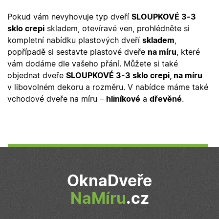
použit jako pro
vygenerované
správu stavu
čísla jako
relace.
Pokud vám nevyhovuje typ dveří
SLOUPKOVÉ 3-3
identifikátoru
klienta. Je
sklo crepi
skladem, otevíravé ven, prohlédněte si
_gcl_au
2
Tento soubor
Google LLC
součástí
měsíce
cookie
.oknadverenamiru.cz
kompletní nabídku plastových dveří
skladem
,
každého
4
nastavuje
požadavku na
týdny
společnost
popřípadě si sestavte plastové dveře
na míru
, které
stránku na w
Doubleclick a
a slouží k
provádí
vám dodáme dle vašeho přání. Můžete si také
výpočtu údajů
informace o
návštěvnících,
objednat dveře
SLOUPKOVÉ 3-3 sklo crepi, na míru
tom, jak
relacích a
koncový
v libovolném dekoru a rozměru. V nabídce máme také
kampaních pr
uživatel používá
analytické
webové stránky
vchodové dveře na míru –
hliníkové
a
dřevěné
.
přehledy web
a jakoukoli
reklamu, kterou
koncový
uživatel mohl
vidět před
návštěvou
uvedeného
webu.
_fbp
2
Používá
Meta Platform Inc.
měsíce
Facebook k
.oknadverenamiru.cz
OknaDveře
4
poskytování
týdny
řady reklamních
produktů, jako
NaMíru
.cz
je nabízení cen
v reálném čase
od inzerentů