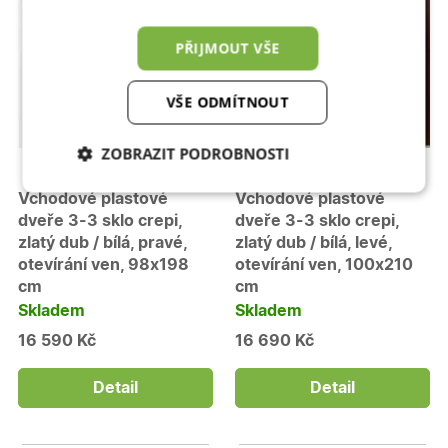
PŘIJMOUT VŠE
VŠE ODMÍTNOUT
ZOBRAZIT PODROBNOSTI
Nezbytně nutné
Analytické
Vchodové plastové
Vchodové plastové
cookies
cookies
dveře 3-3 sklo crepi,
dveře 3-3 sklo crepi,
zlatý dub / bílá, pravé,
zlatý dub / bílá, levé,
otevírání ven, 98x198
otevírání ven, 100x210
cm
Marketingové
cm
Funkční cookies
cookies
Skladem
Skladem
16 590 Kč
16 690 Kč
Detail
Detail
Nezbytně nutné cookies
Analytické cookies