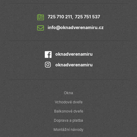
třetích stran
IDE
1 rok
Tento soubor
Google LLC
cookie
.doubleclick.net
725 710 211
,
725 751 537
nastavuje
společnost
Doubleclick a
info@oknadverenamiru.cz
provádí
informace o
tom, jak
koncový
uživatel používá
webové stránky
oknadverenamiru
a jakoukoli
reklamu, kterou
oknadverenamiru
koncový
uživatel mohl
vidět před
návštěvou
uvedeného
webu.
Okna
Vchodové dveře
Balkonové dveře
Doprava a platba
Montážní návody