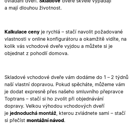
ovládání dveří.
Skladové
dveře skvěle vypadají
souhlasu s
slouží k
funkčními
zapamatování
a mají dlouhou životnost.
_bra_target
.oknadverenamiru.cz
1 rok
Tato cookies
cookies.
souhlasu s
slouží k
analytickými
zapamatování
cookies
souhlasu s
marketingovými
_ga_C68D58BFBH
.oknadverenamiru.cz
1 rok
Tento soubor
cookies
Kalkulace ceny
je rychlá – stačí navolit požadované
1
cookie použív
měsíc
Google Analyt
test_cookie
15
Tento soubor
Google LLC
vlastnosti v online konfigurátoru a okamžitě vidíte, na
k zachování
minut
cookie
.doubleclick.net
stavu relace.
kolik vás vchodové dveře vyjdou a můžete si je
nastavuje
společnost
objednat z pohodlí domova.
_ga
1 rok
Tento název
Google LLC
DoubleClick
1
souboru cook
.oknadverenamiru.cz
(kterou vlastní
měsíc
je spojen s
společnost
Google
Google), aby
Universal
zjistila, zda
Analytics - což
prohlížeč
Skladové vchodové dveře vám dodáme do 1 –
2 týdnů
významná
návštěvníka
aktualizace
webu
naší vlastní dopravou. Pokud spěcháte, můžeme vám
běžněji
podporuje
je dodat expresně přes našeho smluvního přepravce
používané
soubory cookie.
analytické
Toptrans – stačí si ho zvolit při objednávání
služby Google
sid
.seznam.cz
1
Toto je velmi
Tento soubor
měsíc
běžný název
dopravy. Velkou výhodou vchodových dveří
cookie se
souboru cookie,
používá k
je
jednoduchá montáž
, kterou zvládnete sami – stačí
ale pokud je
rozlišení
nalezen jako
si přečíst
montážní návod
.
jedinečných
soubor cookie
uživatelů
relace, bude
přiřazením
pravděpodobně
náhodně