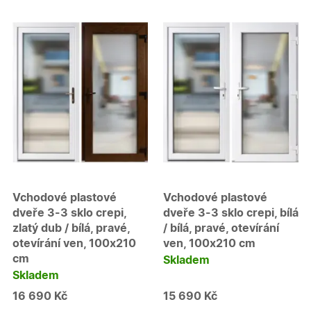
Marketingové cookies
Funkční cookies
Nezbytně nutné soubory cookie umožňují základní
funkce webových stránek, jako je přihlášení
uživatele a správa účtu. Webové stránky nelze bez
nezbytně nutných souborů cookie správně používat.
Poskytovatel
/
Název
Vyprší
Popis
Doména
udid
.oknadverenamiru.cz
4
Tento co
týdny
se použív
2 dny
jedinečn
identifika
zařízení, 
mají přís
webové
stránce, 
Vchodové plastové
Vchodové plastové
sledovala
dveře 3-3 sklo crepi,
dveře 3-3 sklo crepi, bílá
používání
zlepšila
zlatý dub / bílá, pravé,
/ bílá, pravé, otevírání
uživatels
otevírání ven, 100x210
ven, 100x210 cm
zkušenost
cm
Skladem
X-Inspishop-User-
oknadverenamiru.cz
1
Tento so
Variant
týden
cookie sl
Skladem
k zobraze
specifick
16 690 Kč
15 690 Kč
verze str