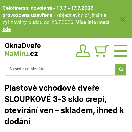
Celofiremní dovolená - 13.7 - 17.7.2026
provozovna uzavřena
- objednávky přijímáme,
vyřizovány budou od 20.7.2026:
Více informací
zde
OknaDveře
NaMíru
.cz
Obsah ko
Vyhledávání
Plastové vchodové dveře
SLOUPKOVÉ 3-3 sklo crepi,
otevírání ven – skladem, ihned k
dodání