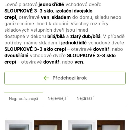
Levné
plastové
jednokřídlé
vchodové dveře
SLOUPKOVÉ 3-3 sklo, izolační dvojsklo
crepi,
otevíravé
ven
,
skladem
do domu, skladu nebo
garáže
máme ihned k dodání. Všechny rozměry
skladových vstupních dveří jsou ihned
dostupné v dekoru
bílá/bílá
a
zlatý dub/bílá
. V případě
potřeby, máme skladem i
jednokřídlé
vchodové dveře
SLOUPKOVÉ 3-3 sklo crepi
– otevíravé
dovnitř
, nebo
dvoukřídlé
vchodové dveře
SLOUPKOVÉ 3-3 sklo
crepi
– otevíravé
dovnitř
, nebo
ven
.
Předchozí krok
Nejlevnější
Nejdražší
Nejprodávanější