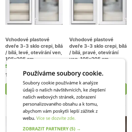
Vchodové plastové
Vchodové plastové
dveře 3-3 sklo crepi, bílá
dveře 3-3 sklo crepi, bílá
/ bílá, levé, otevírání ven,
/ bílá, pravé, otevírání
105x205 cm
ven, 105x205 cm
Skladem
Skladem
Používáme soubory cookie.
15 790 Kč
15 790 Kč
Soubory cookie používáme k analýze
údajů o našich návštěvnících, ke zlepšení
Detail
Detail
našich webových stránek, zobrazení
personalizovaného obsahu a k tomu,
abychom vám poskytli lepší zážitek z
webu.
Více se dozvíte zde.
ZOBRAZIT PARTNERY
(5) →