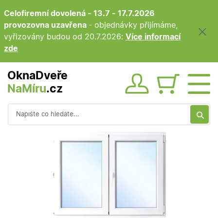
Celofiremní dovolená - 13.7 - 17.7.2026
provozovna uzavřena
- objednávky přijímáme,
vyřizovány budou od 20.7.2026:
Více informací
zde
OknaDveře
NaMíru
.cz
Obsah ko
Vyhledávání