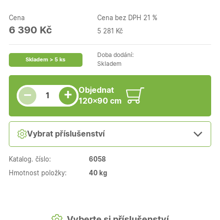
Cena
Cena bez DPH 21 %
6 390 Kč
5 281 Kč
Doba dodání:
Skladem > 5 ks
Skladem
Snížit množství
Počet kusů
Zvýšit množství
Objednat
+
−
120×90 cm
Vybrat příslušenství
Katalog. číslo:
6058
Hmotnost položky:
40 kg
Vyberte si příslušenství