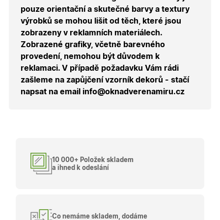
podávat
platné zp
pouze orientační a skutečné barvy a textury
o použív
výrobků se mohou lišit od těch, které jsou
jejich
webovýc
zobrazeny v reklamních materiálech.
stránek.
Zobrazené grafiky, včetně barevného
CookieScriptConsent
5
Tento so
CookieScript
provedení, nemohou být důvodem k
měsíců
cookie
.oknadverenamiru.cz
4
používá
reklamaci. V případě požadavku Vám rádi
týdny
služba
Cookie-
zašleme na zapůjčení vzorník dekorů - stačí
Script.co
napsat na email info@oknadverenamiru.cz
zapamato
předvole
souhlasu
soubory
cookie
návštěvní
Je nutné,
banner
cookie
Cookie-
Script.co
10 000+ Položek skladem
fungoval
a ihned k odeslání
správně.
X-Inspishop-User-
.oknadverenamiru.cz
1 měsíc
Tento so
Token
cookie je
nezbytný
bezpečné
přihlášen
Co nemáme skladem, dodáme