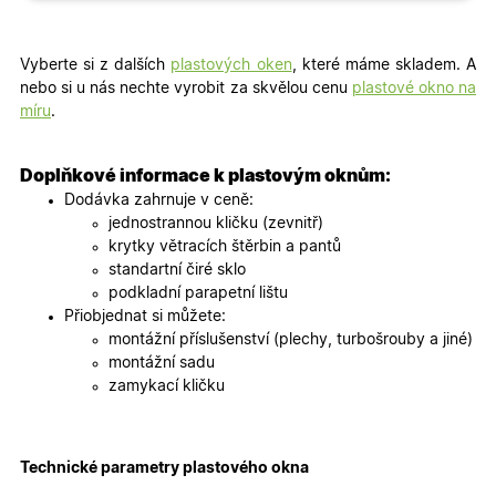
cookies
cookies
Vyberte si z dalších
plastových oken
, které máme skladem. A
nebo si u nás nechte vyrobit za skvělou cenu
plastové okno na
Marketingové
Funkční cookies
míru
.
cookies
Doplňkové informace k plastovým oknům:
Dodávka zahrnuje v ceně:
jednostrannou kličku (zevnitř)
krytky větracích štěrbin a pantů
standartní čiré sklo
Nezbytně nutné cookies
Analytické cookies
podkladní parapetní lištu
Marketingové cookies
Funkční cookies
Přiobjednat si můžete:
montážní příslušenství (plechy, turbošrouby a jiné)
Nezbytně nutné soubory cookie umožňují základní
montážní sadu
funkce webových stránek, jako je přihlášení
uživatele a správa účtu. Webové stránky nelze bez
zamykací kličku
nezbytně nutných souborů cookie správně používat.
Poskytovatel
/
Název
Vyprší
Popis
Doména
Technické parametry plastového okna
udid
.oknadverenamiru.cz
4
Tento co