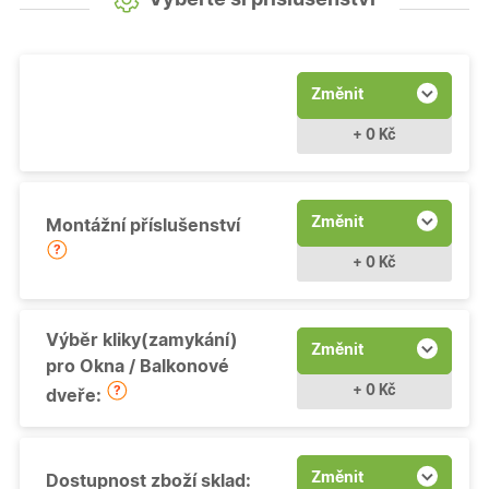
Změnit
+ 0 Kč
Změnit
Montážní příslušenství
+ 0 Kč
Výběr kliky(zamykání)
Změnit
pro Okna / Balkonové
+ 0 Kč
dveře:
Změnit
Dostupnost zboží sklad: