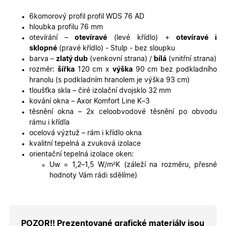
týdny
se použív
2 dny
jedinečn
identifika
6komorový profil profil WDS 76 AD
zařízení, 
hloubka profilu 76 mm
mají přís
webové
otevírání –
otevíravé
(levé křídlo) +
otevíravé i
stránce, 
sklopné
(pravé křídlo) - Stulp - bez sloupku
sledovala
používání
barva –
zlatý dub
(venkovní strana) /
bílá
(vnitřní strana)
zlepšila
rozměr:
šířka
120 cm x
výška
90 cm bez podkladního
uživatels
zkušenost
hranolu (s podkladním hranolem je výška 93 cm)
tloušťka skla – čiré izolační dvojsklo 32 mm
X-Inspishop-User-
oknadverenamiru.cz
1
Tento so
Variant
týden
cookie sl
kování okna – Axor Komfort Line K–3
k zobraze
těsnění okna – 2x celoobvodové těsnění po obvodu
specifick
verze str
rámu i křídla
a zajišťuj
ocelová výztuž – rám i křídlo okna
Zásadách
konzisten
ochrany osobních údajů společnosti Google
uživatels
kvalitní tepelná a zvuková izolace
zážitek.
orientační tepelná izolace oken:
__cf_bm
29
Tento so
Cloudflare Inc.
Uw = 1,2–1,5 W/
m²
K (záleží na rozměru, přesné
minut
cookie se
.heureka.cz
hodnoty Vám rádi sdělíme)
59
používá 
sekund
rozlišení
lidmi a
roboty. T
pro web
přínosné,
bylo mož
POZOR!! Prezentované grafické materiály jsou