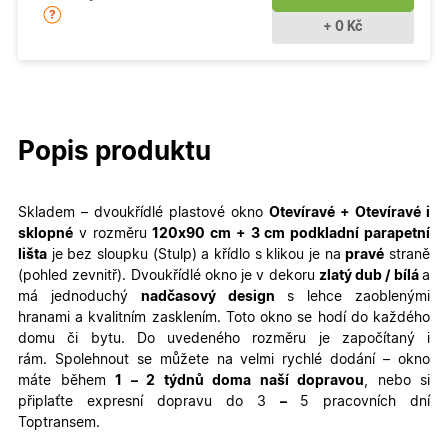
+ 0 Kč
Popis produktu
Skladem – dvoukřídlé plastové okno
Otevíravé + Otevíravé i
sklopné
v rozměru
120x90
cm + 3 cm podkladní parapetní
lišta
je bez sloupku (Stulp) a křídlo s klikou je na
pravé
straně
(pohled zevnitř). Dvoukřídlé okno je v dekoru
zlatý dub / bílá
a
má jednoduchý
nadčasový design
s lehce zaoblenými
hranami a kvalitním zasklením. Toto okno se hodí do každého
domu či bytu. Do uvedeného rozměru je započítaný i
rám. Spolehnout se můžete na velmi rychlé dodání – okno
máte během
1 – 2 týdnů doma naší dopravou
, nebo si
připlaťte expresní dopravu do 3
–
5 pracovních dní
Toptransem.