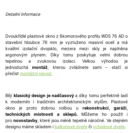
Detailní informace
Dvoukřídlé plastové okno z 6komorového profilu WDS 76 AD o
stavební hloubce 76 mm je vyztuženo masivní ocelí a má
kvalitní izolační dvojsklo, mezera mezi skly je naplněna
argonovým plynem. Díky tomu poskytuje velmi dobrou
tepelnou a zvukovou izolaci. Velkou výhodou je
jednoduchá
montáž
, kterou zvládnete sami – stačí si
přečíst
montážní návod.
Bílý
klasický design je nadčasový
a díky tomu perfektně ladí
k moderním i tradičním architektonickým stylům. Plastové
okno je proto dobrou volbou u
rekonstrukcí, garáží,
technických místností a sklepů.
Můžeme ho použít i
pro
novostavby
, které jsou méně tepelně náročné
. Ve stejném
designu máme skladem i
balkonové dveře
či
vchodové dveře
.