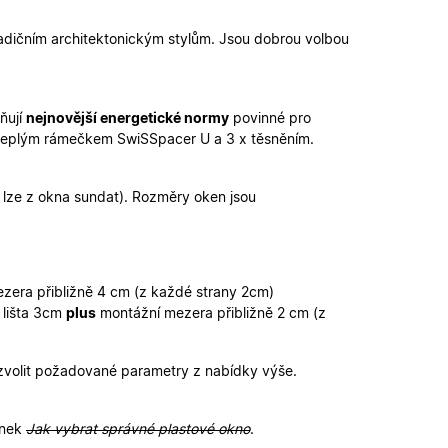
é verze stránky a
radičním architektonickým stylům. Jsou dobrou volbou
 lidmi a roboty. To
latné zprávy o
ňují
nejnovější energetické normy
povinné pro
 s teplým rámečkem SwiSSpacer U a 3 x těsněním.
ipt.com k
ookie návštěvníků.
fungoval správně.
ta lze z okna sundat). Rozměry oken jsou
řihlášení a udržení
u.
zení uživatele do
n a obsahu.
zera přibližně 4 cm (z každé strany 2cm)
ahu nákupního
 lišta 3cm
plus
montážní mezera přibližně 2 cm (z
u pro správné
 zvolit požadované parametry z nabídky výše.
ánek
Jak vybrat správné plastové okno
.