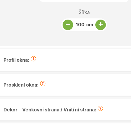
Šířka
Snížit množství
Počet kusů
Zvýšit množství
+
−
cm
Profil okna:
Prosklení okna:
Dekor - Venkovní strana / Vnitřní strana: