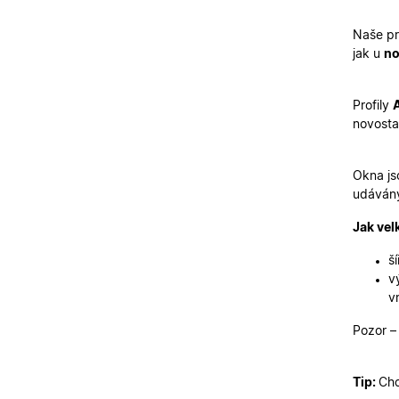
X-Inspishop-User-
Naše pro
Variant
jak u
no
__cf_bm
Profily
novosta
CookieScriptConse
Okna js
udává
X-Inspishop-User-
Token
Jak vel
X-Inspishop-User-
Groups
š
X-Inspishop-Guest-
v
Cart
v
X-Inspishop-
Currency
Pozor –
Tip:
Chc
Název