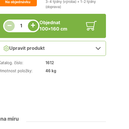
3-4 týdny (výroba) + 1-2 týdny
Na objednávku
(doprava)
Snížit množství
Počet kusů
Zvýšit množství
Objednat
+
−
100×160 cm
Upravit produkt
Katalog. číslo:
1612
Hmotnost položky:
46 kg
 na míru