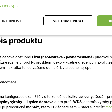
TNERY
(5) →
ODROBNOSTI
VŠE ODMÍTNOUT
PŘ
tné
Analytické cookies
Marketingové
Fu
is produktu
cookies
í a cenově dostupné
Fixní (neotevíravé - pevně zasklené)
plastové o
ůzné rozměry
,
profily
,
prosklení
i
dekory
včetně dřevěných. Zvolit lze
kem
– zkrátka to, co vašemu domu či bytu sedne nejlépe!
ytně nutné cookies
Analytické cookies
Marketingové cookies
Funkční co
 informace
ry cookie umožňují základní funkce webových stránek, jako je přihlášení uživatele a
zbytně nutných souborů cookie správně používat.
Poskytovatel
/
né konfigurace okamžitě
vidíte konečnou
kalkulaci ceny.
Dodání je r
Vyprší
Popis
Doména
 týdny výroby + 1 týden doprava
a pro profil
WDS
je termín výroby 
.oknadverenamiru.cz
4
Tento cookie se používá k jedinečné identifikaci 
u je jednoduchá
montáž
, kterou zvládnete sami – stačí si přečíst
mon
týdny
přístup k webové stránce, aby sledovala používá