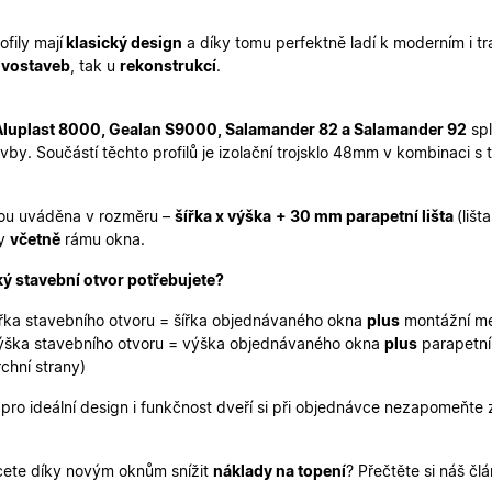
2 dny
uživatelskou zkušenost.
oknadverenamiru.cz
1
Tento soubor cookie slouží k zobrazení specifick
fily mají
klasický design
a díky tomu perfektně ladí k moderním i t
týden
zajišťuje konzistentní uživatelský zážitek.
vostaveb
, tak u
rekonstrukcí
.
29
Tento soubor cookie se používá k rozlišení mezi
Cloudflare Inc.
minut
je pro web přínosné, aby bylo možné podávat p
.heureka.cz
59
používání jejich webových stránek.
Aluplast 8000, Gealan S9000, Salamander 82 a Salamander 92
spl
sekund
vby. Součástí těchto profilů je izolační trojsklo 48mm v kombinaci
Zásadách ochrany osobních údajů společnosti Google
nt
5
Tento soubor cookie používá služba Cookie-Scr
CookieScript
měsíců
zapamatování předvoleb souhlasu se soubory c
.oknadverenamiru.cz
4
Je nutné, aby banner cookie Cookie-Script.com 
týdny
ou uváděna v rozměru –
šířka x výška
+ 30 mm parapetní lišta
(liš
ny
včetně
rámu okna.
.oknadverenamiru.cz
1 měsíc
Tento soubor cookie je nezbytný pro bezpečné p
uživatele přihlášeného během návštěvy e-shop
ký stavební otvor potřebujete?
.oknadverenamiru.cz
1 měsíc
Tento soubor cookie uchovává informaci o přiřa
zákaznické skupiny pro zobrazení správných ce
ířka stavebního otvoru = šířka objednávaného okna
plus
montážní me
.oknadverenamiru.cz
1 měsíc
Tento soubor cookie se používá k uložení obs
ýška stavebního otvoru = výška objednávaného okna
plus
parapetní
košíku pro nepřihlášené uživatele.
rchní strany)
.oknadverenamiru.cz
1 měsíc
Tento soubor cookie si pamatuje zvolenou měn
zobrazení cen produktů v e-shopu.
 pro ideální design i funkčnost dveří si při objednávce nezapomeňte
ete díky novým oknům snížit
náklady na topení
? Přečtěte si náš čl
Poskytovatel
Poskytovatel
/
/
Doména
Vyprší
Popis