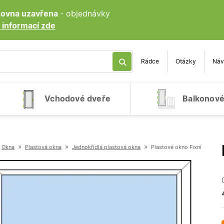
ozovna uzavřena
- objednávky
 informací zde
Rádce
Otázky
Náv
Vchodové dveře
Balkonové
»
»
»
Okna
Plastová okna
Jednokřídlá plastová okna
Plastové okno Fixní