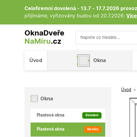
Celofiremní dovolená - 13.7 - 17.7.2026 prov
přijímáme, vyřizovány budou od 20.7.2026:
Více
OknaDveře
NaMíru
.cz
Vyhledávání
Úvod
Okna
Úvod
»
Okna
Plastová okna
Skladem
Plastová okna
Na míru