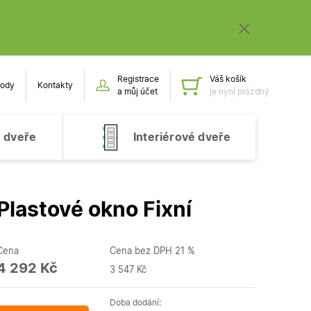
Registrace
Váš košík
ody
Kontakty
Obsah k
a můj účet
je nyní prázdný
 dveře
Interiérové dveře
Plastové okno Fixní
Cena
Cena bez DPH 21 %
4 292 Kč
3 547 Kč
Doba dodání: