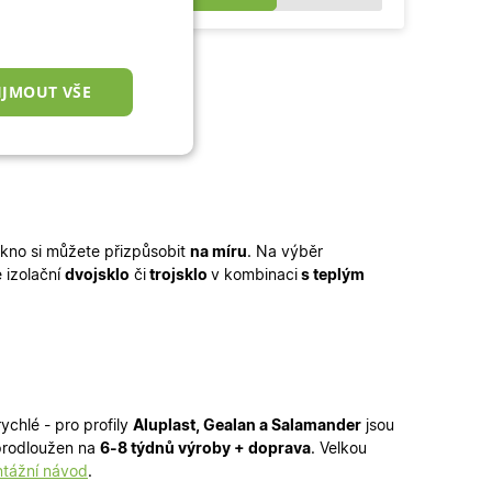
IJMOUT VŠE
nkční cookies
kno si můžete přizpůsobit
na míru
. Na výběr
 izolační
dvojsklo
či
trojsklo
v kombinaci
s teplým
okies
 správa účtu. Webové
ychlé - pro profily
Aluplast, Gealan a Salamander
jsou
prodloužen na
6-8 týdnů výroby + doprava
. Velkou
zařízení, která mají
tážní návod
.
ní a zlepšila