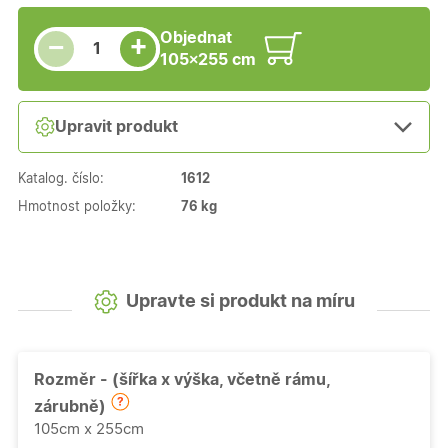
Snížit množství
Počet kusů
Zvýšit množství
Objednat
+
−
105×255 cm
Upravit produkt
Katalog. číslo:
1612
Hmotnost položky:
76 kg
Upravte si produkt na míru
Rozměr - (šířka x výška, včetně rámu,
zárubně)
105cm x 255cm