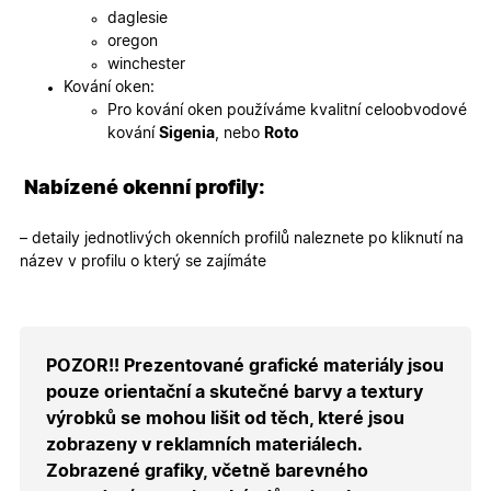
webovýc
daglesie
stránek.
oregon
CookieScriptConsent
5
Tento so
CookieScript
winchester
měsíců
cookie
.oknadverenamiru.cz
4
používá
Kování oken:
týdny
služba
Pro kování oken používáme kvalitní celoobvodové
Cookie-
Script.co
kování
Sigenia
, nebo
Roto
zapamato
předvole
souhlasu
Nabízené okenní profily:
soubory
cookie
návštěvní
Je nutné,
– detaily jednotlivých okenních profilů naleznete po kliknutí na
banner
název v profilu o který se zajímáte
cookie
Cookie-
Script.co
fungoval
správně.
X-Inspishop-User-
.oknadverenamiru.cz
1 měsíc
Tento so
POZOR!! Prezentované grafické materiály jsou
Token
cookie je
nezbytný
pouze orientační a skutečné barvy a textury
bezpečné
výrobků se mohou lišit od těch, které jsou
přihlášen
udržení
zobrazeny v reklamních materiálech.
uživatele
přihláše
Zobrazené grafiky, včetně barevného
během