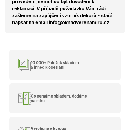
provedení, nemohou být důvodem k
návštěvy 
shopu.
reklamaci. V případě požadavku Vám rádi
X-Inspishop-User-
.oknadverenamiru.cz
1 měsíc
Tento so
zašleme na zapůjčení vzorník dekorů - stačí
Groups
cookie
napsat na email info@oknadverenamiru.cz
uchováv
informaci
přiřazení
uživatele
zákaznick
skupiny 
zobrazen
správnýc
cen a ob
10 000+ Položek skladem
X-Inspishop-Guest-
.oknadverenamiru.cz
1 měsíc
Tento so
Cart
cookie se
a ihned k odeslání
používá 
uložení
obsahu
nákupní
košíku pr
nepřihlá
uživatele.
Co nemáme skladem, dodáme
na míru
X-Inspishop-
.oknadverenamiru.cz
1 měsíc
Tento so
Currency
cookie si
pamatuje
zvolenou
měnu pr
správné
zobrazení
Vyrobeno v Evropě,