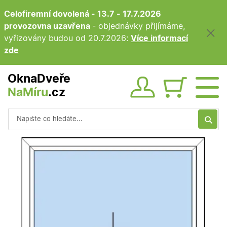
Celofiremní dovolená - 13.7 - 17.7.2026
provozovna uzavřena
- objednávky přijímáme,
vyřizovány budou od 20.7.2026:
Více informací
zde
OknaDveře
NaMíru
.cz
Obsah ko
Vyhledávání