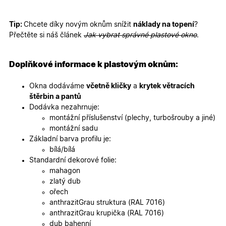
mají přís
webové
stránce, 
sledovala
Tip:
Chcete díky novým oknům snížit
náklady na topení
?
používání
Přečtěte si náš článek
Jak vybrat správné plastové okno
.
zlepšila
uživatels
zkušenost
Doplňkové informace k plastovým oknům:
X-Inspishop-User-
oknadverenamiru.cz
1
Tento so
Variant
týden
cookie sl
k zobraze
Okna dodáváme
včetně kličky
a
krytek větracích
specifick
verze str
štěrbin a pantů
a zajišťuj
Zásadách
Dodávka nezahrnuje:
konzisten
ochrany osobních údajů společnosti Google
uživatels
montážní příslušenství (plechy, turbošrouby a jiné)
zážitek.
montážní sadu
__cf_bm
29
Tento so
Cloudflare Inc.
Základní barva profilu je:
minut
cookie se
.heureka.cz
bílá/bílá
59
používá 
sekund
rozlišení
Standardní dekorové folie:
lidmi a
mahagon
roboty. T
pro web
zlatý dub
přínosné,
ořech
bylo mož
podávat
anthrazitGrau struktura (RAL 7016)
platné zp
anthrazitGrau krupička (RAL 7016)
o použív
jejich
dub bahenní