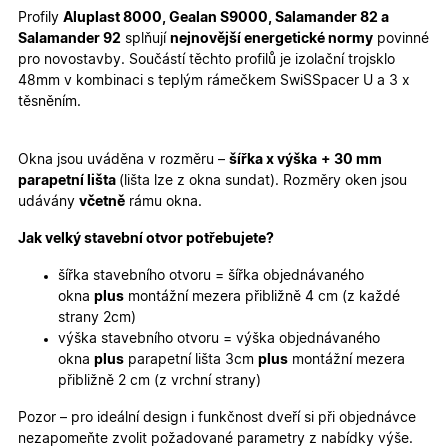
Profily
Aluplast 8000, Gealan S9000, Salamander 82 a
Marketingové
Funkční cookies
Salamander 92
splňují
nejnovější energetické normy
povinné
cookies
pro novostavby. Součástí těchto profilů je izolační trojsklo
48mm v kombinaci s teplým rámečkem SwiSSpacer U a 3 x
těsněním.
Okna jsou uváděna v rozměru –
šířka x výška
+ 30 mm
parapetní lišta
(lišta lze z okna sundat). Rozměry oken jsou
Nezbytně nutné cookies
Analytické cookies
udávány
včetně
rámu okna.
Marketingové cookies
Funkční cookies
Jak velký stavební otvor potřebujete?
Nezbytně nutné soubory cookie umožňují základní
funkce webových stránek, jako je přihlášení
šířka stavebního otvoru = šířka objednávaného
uživatele a správa účtu. Webové stránky nelze bez
okna
plus
montážní mezera přibližně 4 cm (z každé
nezbytně nutných souborů cookie správně používat.
strany 2cm)
Poskytovatel
/
výška stavebního otvoru = výška objednávaného
Název
Vyprší
Popis
Doména
okna
plus
parapetní lišta 3cm
plus
montážní mezera
udid
.oknadverenamiru.cz
4
Tento co
přibližně 2 cm (z vrchní strany)
týdny
se použív
2 dny
jedinečn
Pozor – pro ideální design i funkčnost dveří si při objednávce
identifika
zařízení, 
nezapomeňte zvolit požadované parametry z nabídky výše.