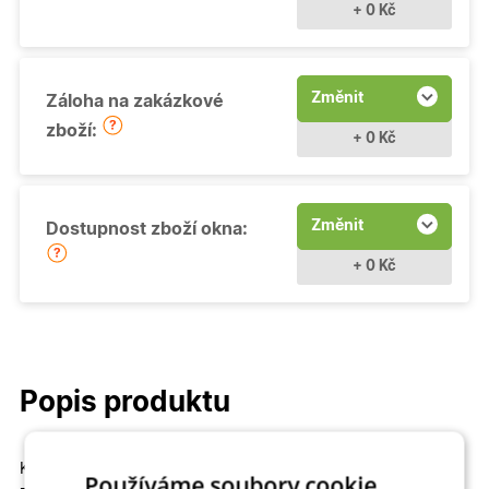
+ 0 Kč
Změnit
Záloha na zakázkové
zboží:
+ 0 Kč
Změnit
Dostupnost zboží okna:
+ 0 Kč
Popis produktu
Kvalitní a cenově dostupné
Fixní (neotevíravé - pevně
Používáme soubory cookie.