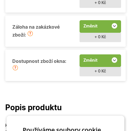
+ 0 Kč
Změnit
Záloha na zakázkové
zboží:
+ 0 Kč
Změnit
Dostupnost zboží okna:
+ 0 Kč
Popis produktu
Kvalitní a cenově dostupné
Fixní (neotevíravé - pevně
Používáme soubory cookie.