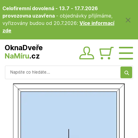
Celofiremní dovolená - 13.7 - 17.7.2026
provozovna uzavřena
- objednávky přijímáme,
vyřizovány budou od 20.7.2026:
Více informací
zde
OknaDveře
NaMíru
.cz
Obsah ko
Vyhledávání