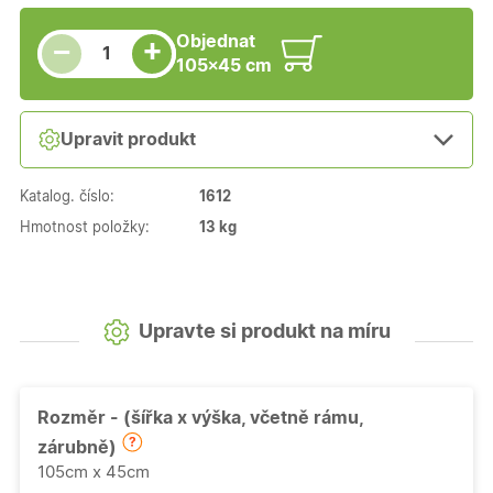
Snížit množství
Počet kusů
Zvýšit množství
Objednat
+
−
105×45 cm
Upravit produkt
Katalog. číslo:
1612
Hmotnost položky:
13 kg
Upravte si produkt na míru
Rozměr - (šířka x výška, včetně rámu,
zárubně)
105cm x 45cm