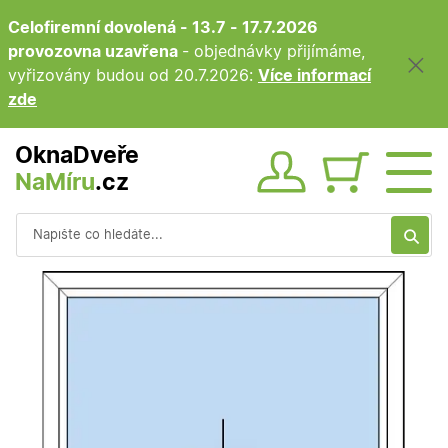
Celofiremní dovolená - 13.7 - 17.7.2026
provozovna uzavřena
- objednávky přijímáme,
vyřizovány budou od 20.7.2026:
Více informací
zde
OknaDveře
NaMíru
.cz
Obsah ko
Vyhledávání