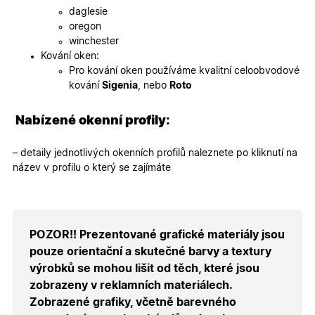
webovýc
daglesie
stránek.
oregon
CookieScriptConsent
5
Tento so
CookieScript
winchester
měsíců
cookie
.oknadverenamiru.cz
4
používá
Kování oken:
týdny
služba
Pro kování oken používáme kvalitní celoobvodové
Cookie-
Script.co
kování
Sigenia
, nebo
Roto
zapamato
předvole
souhlasu
Nabízené okenní profily:
soubory
cookie
návštěvní
Je nutné,
– detaily jednotlivých okenních profilů naleznete po kliknutí na
banner
název v profilu o který se zajímáte
cookie
Cookie-
Script.co
fungoval
správně.
X-Inspishop-User-
.oknadverenamiru.cz
1 měsíc
Tento so
POZOR!! Prezentované grafické materiály jsou
Token
cookie je
nezbytný
pouze orientační a skutečné barvy a textury
bezpečné
výrobků se mohou lišit od těch, které jsou
přihlášen
udržení
zobrazeny v reklamních materiálech.
uživatele
přihláše
Zobrazené grafiky, včetně barevného
během