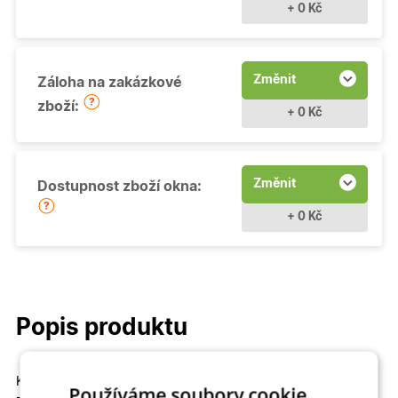
+ 0 Kč
Změnit
Záloha na zakázkové
zboží:
+ 0 Kč
Změnit
Dostupnost zboží okna:
+ 0 Kč
Popis produktu
Kvalitní a cenově dostupné
Fixní (neotevíravé - pevně
Používáme soubory cookie.