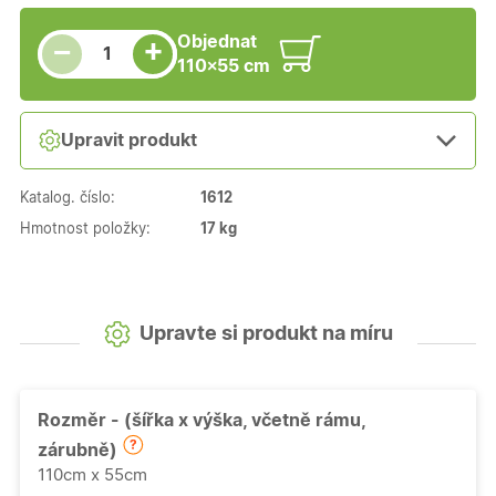
Snížit množství
Počet kusů
Zvýšit množství
Objednat
+
−
110×55 cm
Upravit produkt
Katalog. číslo:
1612
Hmotnost položky:
17 kg
Upravte si produkt na míru
Rozměr - (šířka x výška, včetně rámu,
zárubně)
110cm x 55cm