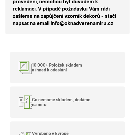
provedení, nemohou být důvodem k
návštěvy 
shopu.
reklamaci. V případě požadavku Vám rádi
X-Inspishop-User-
.oknadverenamiru.cz
1 měsíc
Tento so
zašleme na zapůjčení vzorník dekorů - stačí
Groups
cookie
napsat na email info@oknadverenamiru.cz
uchováv
informaci
přiřazení
uživatele
zákaznick
skupiny 
zobrazen
správnýc
cen a ob
10 000+ Položek skladem
X-Inspishop-Guest-
.oknadverenamiru.cz
1 měsíc
Tento so
Cart
cookie se
a ihned k odeslání
používá 
uložení
obsahu
nákupní
košíku pr
nepřihlá
uživatele.
Co nemáme skladem, dodáme
na míru
X-Inspishop-
.oknadverenamiru.cz
1 měsíc
Tento so
Currency
cookie si
pamatuje
zvolenou
měnu pr
správné
zobrazení
Vyrobeno v Evropě,