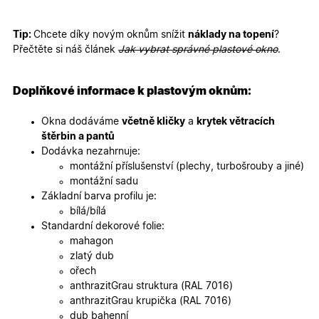
mají přís
webové
stránce, 
sledovala
Tip:
Chcete díky novým oknům snížit
náklady na topení
?
používání
Přečtěte si náš článek
Jak vybrat správné plastové okno
.
zlepšila
uživatels
zkušenost
Doplňkové informace k plastovým oknům:
X-Inspishop-User-
oknadverenamiru.cz
1
Tento so
Variant
týden
cookie sl
k zobraze
Okna dodáváme
včetně kličky
a
krytek větracích
specifick
verze str
štěrbin a pantů
a zajišťuj
Zásadách
Dodávka nezahrnuje:
konzisten
ochrany osobních údajů společnosti Google
uživatels
montážní příslušenství (plechy, turbošrouby a jiné)
zážitek.
montážní sadu
__cf_bm
29
Tento so
Cloudflare Inc.
Základní barva profilu je:
minut
cookie se
.heureka.cz
bílá/bílá
59
používá 
sekund
rozlišení
Standardní dekorové folie:
lidmi a
mahagon
roboty. T
pro web
zlatý dub
přínosné,
ořech
bylo mož
podávat
anthrazitGrau struktura (RAL 7016)
platné zp
anthrazitGrau krupička (RAL 7016)
o použív
jejich
dub bahenní