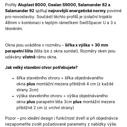
Profily
Aluplast 8000, Gealan S9000, Salamander 82 a
Marketingové
Funkční cookies
Salamander 92
splňují
nejnovější energetické normy
povinné
cookies
pro novostavby. Součástí těchto profilů je izolační trojsklo
48mm v kombinaci s teplým rámečkem SwiSSpacer U a 3 x
těsněním.
Okna jsou uváděna v rozměru –
šířka x výška
+ 30 mm
parapetní lišta
(lišta lze z okna sundat). Rozměry oken jsou
Nezbytně nutné cookies
Analytické cookies
udávány
včetně
rámu okna.
Marketingové cookies
Funkční cookies
Jak velký stavební otvor potřebujete?
Nezbytně nutné soubory cookie umožňují základní
funkce webových stránek, jako je přihlášení
šířka stavebního otvoru = šířka objednávaného
uživatele a správa účtu. Webové stránky nelze bez
okna
plus
montážní mezera přibližně 4 cm (z každé
nezbytně nutných souborů cookie správně používat.
strany 2cm)
Poskytovatel
/
výška stavebního otvoru = výška objednávaného
Název
Vyprší
Popis
Doména
okna
plus
parapetní lišta 3cm
plus
montážní mezera
udid
.oknadverenamiru.cz
4
Tento co
přibližně 2 cm (z vrchní strany)
týdny
se použív
2 dny
jedinečn
Pozor – pro ideální design i funkčnost dveří si při objednávce
identifika
zařízení, 
nezapomeňte zvolit požadované parametry z nabídky výše.