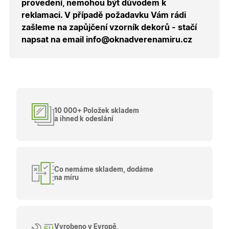
provedení, nemohou být důvodem k
návštěvy 
shopu.
reklamaci. V případě požadavku Vám rádi
X-Inspishop-User-
.oknadverenamiru.cz
1 měsíc
Tento so
zašleme na zapůjčení vzorník dekorů - stačí
Groups
cookie
napsat na email info@oknadverenamiru.cz
uchováv
informaci
přiřazení
uživatele
zákaznick
skupiny 
zobrazen
správnýc
cen a ob
10 000+ Položek skladem
X-Inspishop-Guest-
.oknadverenamiru.cz
1 měsíc
Tento so
Cart
cookie se
a ihned k odeslání
používá 
uložení
obsahu
nákupní
košíku pr
nepřihlá
uživatele.
Co nemáme skladem, dodáme
na míru
X-Inspishop-
.oknadverenamiru.cz
1 měsíc
Tento so
Currency
cookie si
pamatuje
zvolenou
měnu pr
správné
zobrazení
Vyrobeno v Evropě,