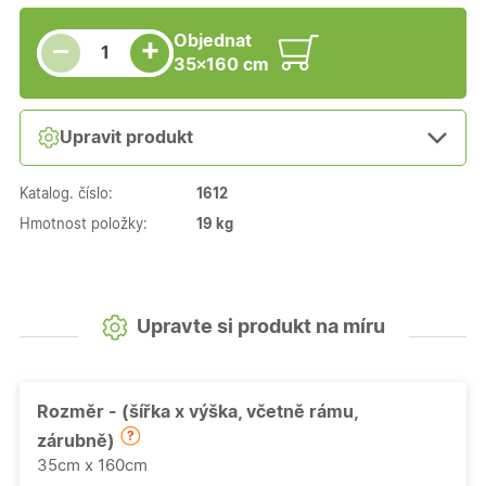
Snížit množství
Počet kusů
Zvýšit množství
Objednat
+
−
35×160 cm
Upravit produkt
Katalog. číslo:
1612
Hmotnost položky:
19 kg
Upravte si produkt na míru
Rozměr - (šířka x výška, včetně rámu,
zárubně)
35cm x 160cm