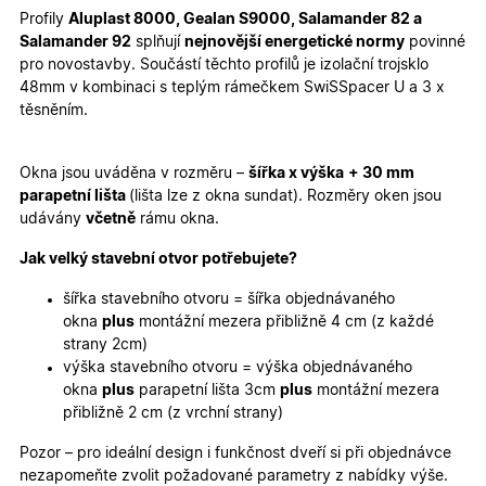
Profily
Aluplast 8000, Gealan S9000, Salamander 82 a
Marketingové
Funkční cookies
Salamander 92
splňují
nejnovější energetické normy
povinné
cookies
pro novostavby. Součástí těchto profilů je izolační trojsklo
48mm v kombinaci s teplým rámečkem SwiSSpacer U a 3 x
těsněním.
Okna jsou uváděna v rozměru –
šířka x výška
+ 30 mm
parapetní lišta
(lišta lze z okna sundat). Rozměry oken jsou
Nezbytně nutné cookies
Analytické cookies
udávány
včetně
rámu okna.
Marketingové cookies
Funkční cookies
Jak velký stavební otvor potřebujete?
Nezbytně nutné soubory cookie umožňují základní
funkce webových stránek, jako je přihlášení
šířka stavebního otvoru = šířka objednávaného
uživatele a správa účtu. Webové stránky nelze bez
okna
plus
montážní mezera přibližně 4 cm (z každé
nezbytně nutných souborů cookie správně používat.
strany 2cm)
Poskytovatel
/
výška stavebního otvoru = výška objednávaného
Název
Vyprší
Popis
Doména
okna
plus
parapetní lišta 3cm
plus
montážní mezera
udid
.oknadverenamiru.cz
4
Tento co
přibližně 2 cm (z vrchní strany)
týdny
se použív
2 dny
jedinečn
Pozor – pro ideální design i funkčnost dveří si při objednávce
identifika
zařízení, 
nezapomeňte zvolit požadované parametry z nabídky výše.