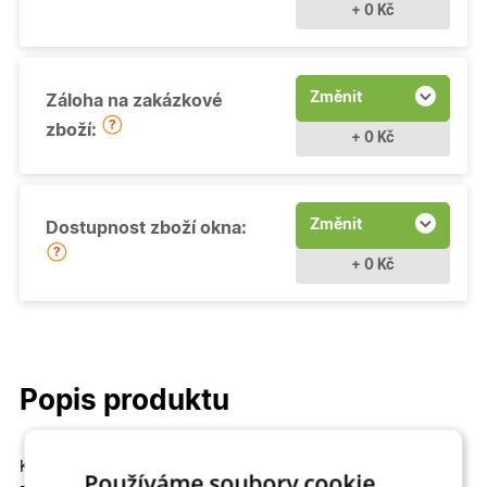
+ 0 Kč
Změnit
Záloha na zakázkové
zboží:
+ 0 Kč
Změnit
Dostupnost zboží okna:
+ 0 Kč
Popis produktu
Kvalitní a cenově dostupné
Fixní (neotevíravé - pevně
Používáme soubory cookie.