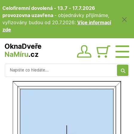
Celofiremní dovolená - 13.7 - 17.7.2026
provozovna uzavřena
- objednávky přijímáme,
vyřizovány budou od 20.7.2026:
Více informací
zde
OknaDveře
NaMíru
.cz
Obsah ko
Vyhledávání