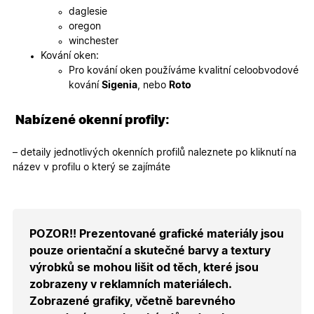
webovýc
daglesie
stránek.
oregon
CookieScriptConsent
5
Tento so
CookieScript
winchester
měsíců
cookie
.oknadverenamiru.cz
4
používá
Kování oken:
týdny
služba
Pro kování oken používáme kvalitní celoobvodové
Cookie-
Script.co
kování
Sigenia
, nebo
Roto
zapamato
předvole
souhlasu
Nabízené okenní profily:
soubory
cookie
návštěvní
Je nutné,
– detaily jednotlivých okenních profilů naleznete po kliknutí na
banner
název v profilu o který se zajímáte
cookie
Cookie-
Script.co
fungoval
správně.
X-Inspishop-User-
.oknadverenamiru.cz
1 měsíc
Tento so
POZOR!! Prezentované grafické materiály jsou
Token
cookie je
nezbytný
pouze orientační a skutečné barvy a textury
bezpečné
výrobků se mohou lišit od těch, které jsou
přihlášen
udržení
zobrazeny v reklamních materiálech.
uživatele
přihláše
Zobrazené grafiky, včetně barevného
během