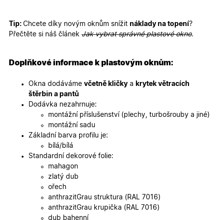
mají přís
webové
stránce, 
sledovala
Tip:
Chcete díky novým oknům snížit
náklady na topení
?
používání
Přečtěte si náš článek
Jak vybrat správné plastové okno
.
zlepšila
uživatels
zkušenost
Doplňkové informace k plastovým oknům:
X-Inspishop-User-
oknadverenamiru.cz
1
Tento so
Variant
týden
cookie sl
k zobraze
Okna dodáváme
včetně kličky
a
krytek větracích
specifick
verze str
štěrbin a pantů
a zajišťuj
Zásadách
Dodávka nezahrnuje:
konzisten
ochrany osobních údajů společnosti Google
uživatels
montážní příslušenství (plechy, turbošrouby a jiné)
zážitek.
montážní sadu
__cf_bm
29
Tento so
Cloudflare Inc.
Základní barva profilu je:
minut
cookie se
.heureka.cz
bílá/bílá
59
používá 
sekund
rozlišení
Standardní dekorové folie:
lidmi a
mahagon
roboty. T
pro web
zlatý dub
přínosné,
ořech
bylo mož
podávat
anthrazitGrau struktura (RAL 7016)
platné zp
anthrazitGrau krupička (RAL 7016)
o použív
jejich
dub bahenní