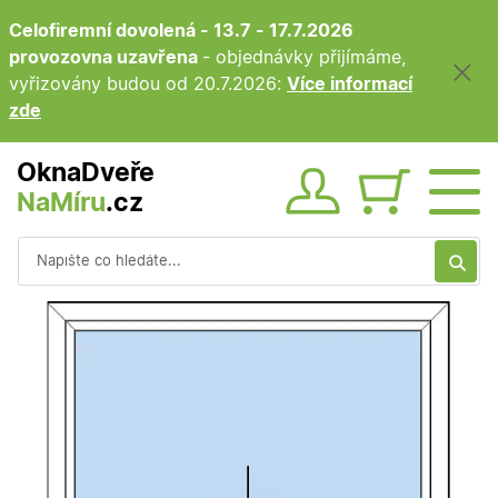
Celofiremní dovolená - 13.7 - 17.7.2026
provozovna uzavřena
- objednávky přijímáme,
vyřizovány budou od 20.7.2026:
Více informací
zde
OknaDveře
NaMíru
.cz
Obsah ko
Vyhledávání