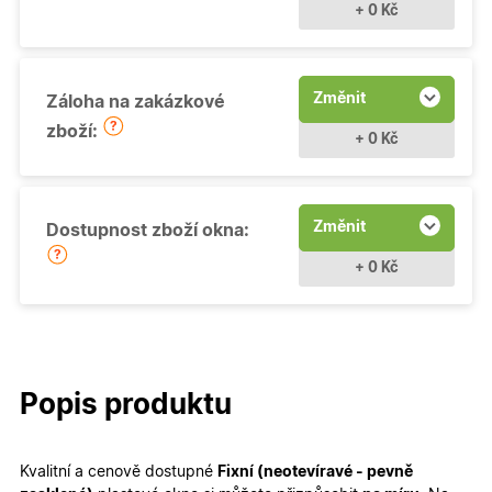
+ 0 Kč
Změnit
Záloha na zakázkové
zboží:
+ 0 Kč
Změnit
Dostupnost zboží okna:
+ 0 Kč
Popis produktu
Kvalitní a cenově dostupné
Fixní (neotevíravé - pevně