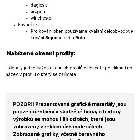
k zobraze
daglesie
specifick
verze str
oregon
a zajišťuj
winchester
Zásadách
konzisten
ochrany osobních údajů společnosti Google
uživatels
Kování oken:
zážitek.
Pro kování oken používáme kvalitní celoobvodové
__cf_bm
29
Tento so
Cloudflare Inc.
kování
Sigenia
, nebo
Roto
minut
cookie se
.heureka.cz
59
používá 
sekund
rozlišení
Nabízené okenní profily:
lidmi a
roboty. T
pro web
– detaily jednotlivých okenních profilů naleznete po kliknutí na
přínosné,
bylo mož
název v profilu o který se zajímáte
podávat
platné zp
o použív
jejich
webovýc
stránek.
POZOR!! Prezentované grafické materiály jsou
CookieScriptConsent
5
Tento so
CookieScript
pouze orientační a skutečné barvy a textury
měsíců
cookie
.oknadverenamiru.cz
4
používá
výrobků se mohou lišit od těch, které jsou
týdny
služba
Cookie-
zobrazeny v reklamních materiálech.
Script.co
Zobrazené grafiky, včetně barevného
zapamato
předvole