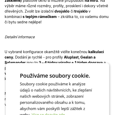
zasklené)
plastové okno si můžete přizpůsobit
na míru
. Na
výběr máme
různé rozměry
,
profily
,
prosklení
i
dekory
včetně
dřevěných. Zvolit lze izolační
dvojsklo
či
trojsklo
v
kombinaci
s teplým rámečkem
– zkrátka to, co vašemu domu
či bytu sedne nejlépe!
Detailní informace
U vybrané konfigurace okamžitě
vidíte konečnou
kalkulaci
ceny.
Dodání je rychlé - pro profily
Aluplast, Gealan a
Salamander
jsou to
3 – 4 týdny výroby + 1 týden doprava
a
pro profil
WDS
je termín výroby prodloužen na
6-8 týdnů
výroby + doprava
. Velkou výhodou je jednoduchá
montáž
,
Používáme soubory cookie.
kterou zvládnete sami – stačí si přečíst
montážní návod
.
Soubory cookie používáme k analýze
údajů o našich návštěvnících, ke zlepšení
Naše profily mají
klasický design
a díky tomu perfektně ladí k
našich webových stránek, zobrazení
moderním i tradičním architektonickým stylům. Jsou dobrou
personalizovaného obsahu a k tomu,
volbou jak u
novostaveb
, tak u
rekonstrukcí
.
abychom vám poskytli lepší zážitek z
webu.
Více se dozvíte zde.