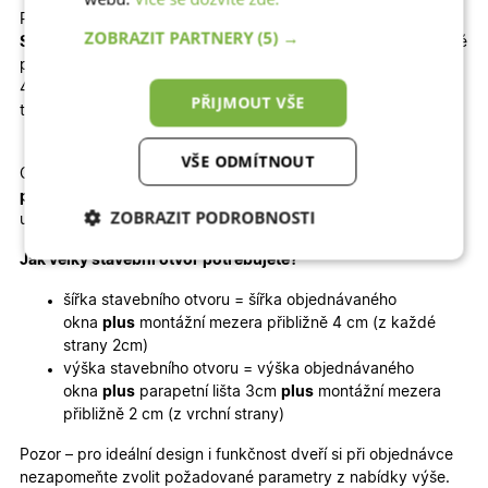
Profily
Aluplast 8000, Gealan S9000, Salamander 82 a
ZOBRAZIT PARTNERY
(5) →
Salamander 92
splňují
nejnovější energetické normy
povinné
pro novostavby. Součástí těchto profilů je izolační trojsklo
48mm v kombinaci s teplým rámečkem SwiSSpacer U a 3 x
PŘIJMOUT VŠE
těsněním.
VŠE ODMÍTNOUT
Okna jsou uváděna v rozměru –
šířka x výška
+ 30 mm
parapetní lišta
(lišta lze z okna sundat). Rozměry oken jsou
ZOBRAZIT PODROBNOSTI
udávány
včetně
rámu okna.
Nezbytně nutné
Analytické
Jak velký stavební otvor potřebujete?
cookies
cookies
šířka stavebního otvoru = šířka objednávaného
okna
plus
montážní mezera přibližně 4 cm (z každé
strany 2cm)
Marketingové
Funkční cookies
výška stavebního otvoru = výška objednávaného
cookies
okna
plus
parapetní lišta 3cm
plus
montážní mezera
přibližně 2 cm (z vrchní strany)
Pozor – pro ideální design i funkčnost dveří si při objednávce
nezapomeňte zvolit požadované parametry z nabídky výše.