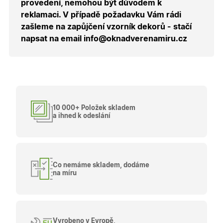
provedení, nemohou být důvodem k
souhlasu
soubory
reklamaci. V případě požadavku Vám rádi
cookie
návštěvní
zašleme na zapůjčení vzorník dekorů - stačí
Je nutné,
napsat na email info@oknadverenamiru.cz
banner
cookie
Cookie-
Script.co
fungoval
správně.
X-Inspishop-User-
.oknadverenamiru.cz
1 měsíc
Tento so
Token
cookie je
nezbytný
10 000+ Položek skladem
bezpečné
a ihned k odeslání
přihlášen
udržení
uživatele
přihláše
během
návštěvy 
shopu.
Co nemáme skladem, dodáme
X-Inspishop-User-
.oknadverenamiru.cz
1 měsíc
Tento so
na míru
Groups
cookie
uchováv
informaci
přiřazení
uživatele
zákaznick
Vyrobeno v Evropě,
skupiny 