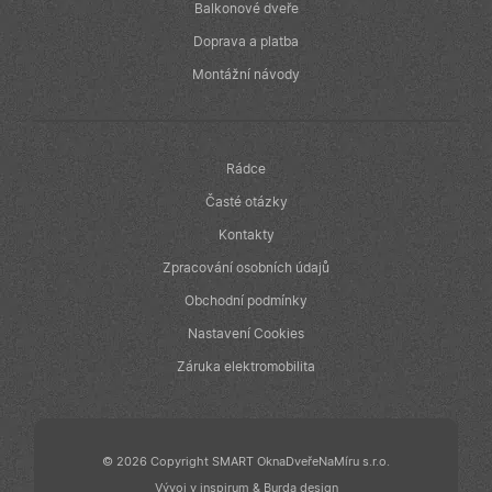
je nabízení cen
Balkonové dveře
v reálném čase
od inzerentů
Doprava a platba
třetích stran
Montážní návody
IDE
1 rok
Tento soubor
Google LLC
cookie
.doubleclick.net
nastavuje
společnost
Doubleclick a
provádí
Rádce
informace o
tom, jak
Časté otázky
koncový
uživatel používá
Kontakty
webové stránky
a jakoukoli
Zpracování osobních údajů
reklamu, kterou
koncový
Obchodní podmínky
uživatel mohl
vidět před
návštěvou
Nastavení Cookies
uvedeného
webu.
Záruka elektromobilita
© 2026 Copyright SMART OknaDveřeNaMíru s.r.o.
Vývoj v
inspirum
&
Burda design