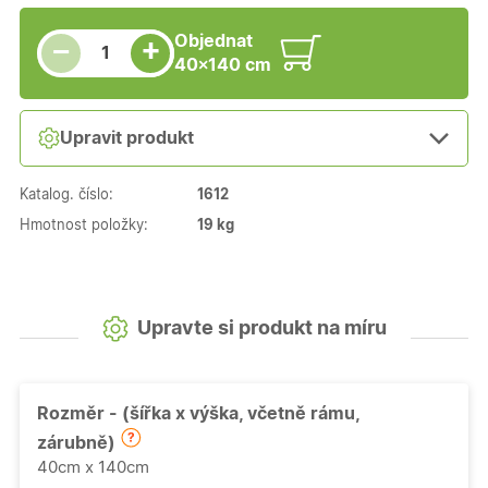
Snížit množství
Počet kusů
Zvýšit množství
Objednat
+
−
40×140 cm
Upravit produkt
Katalog. číslo:
1612
Hmotnost položky:
19 kg
Upravte si produkt na míru
Rozměr - (šířka x výška, včetně rámu,
zárubně)
40cm x 140cm