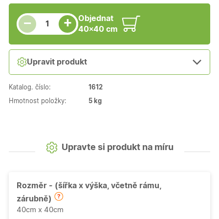
Snížit množství
Počet kusů
Zvýšit množství
Objednat
+
−
40×40 cm
Upravit produkt
Katalog. číslo:
1612
Hmotnost položky:
5 kg
Upravte si produkt na míru
Rozměr - (šířka x výška, včetně rámu,
zárubně)
40cm x 40cm