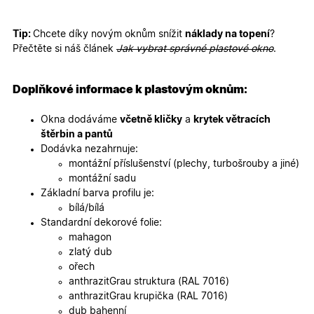
mají přís
webové
stránce, 
sledovala
Tip:
Chcete díky novým oknům snížit
náklady na topení
?
používání
Přečtěte si náš článek
Jak vybrat správné plastové okno
.
zlepšila
uživatels
zkušenost
Doplňkové informace k plastovým oknům:
X-Inspishop-User-
oknadverenamiru.cz
1
Tento so
Variant
týden
cookie sl
k zobraze
Okna dodáváme
včetně kličky
a
krytek větracích
specifick
verze str
štěrbin a pantů
a zajišťuj
Zásadách
Dodávka nezahrnuje:
konzisten
ochrany osobních údajů společnosti Google
uživatels
montážní příslušenství (plechy, turbošrouby a jiné)
zážitek.
montážní sadu
__cf_bm
29
Tento so
Cloudflare Inc.
Základní barva profilu je:
minut
cookie se
.heureka.cz
bílá/bílá
59
používá 
sekund
rozlišení
Standardní dekorové folie:
lidmi a
mahagon
roboty. T
pro web
zlatý dub
přínosné,
ořech
bylo mož
podávat
anthrazitGrau struktura (RAL 7016)
platné zp
anthrazitGrau krupička (RAL 7016)
o použív
jejich
dub bahenní