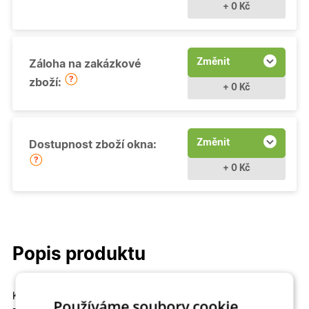
+ 0 Kč
Změnit
Záloha na zakázkové
zboží:
+ 0 Kč
Změnit
Dostupnost zboží okna:
+ 0 Kč
Popis produktu
Kvalitní a cenově dostupné
Fixní (neotevíravé - pevně
Používáme soubory cookie.