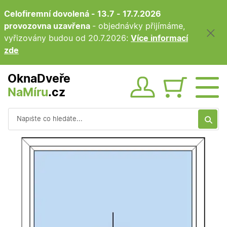
Celofiremní dovolená - 13.7 - 17.7.2026
provozovna uzavřena
- objednávky přijímáme,
vyřizovány budou od 20.7.2026:
Více informací
zde
OknaDveře
NaMíru
.cz
Obsah ko
Vyhledávání