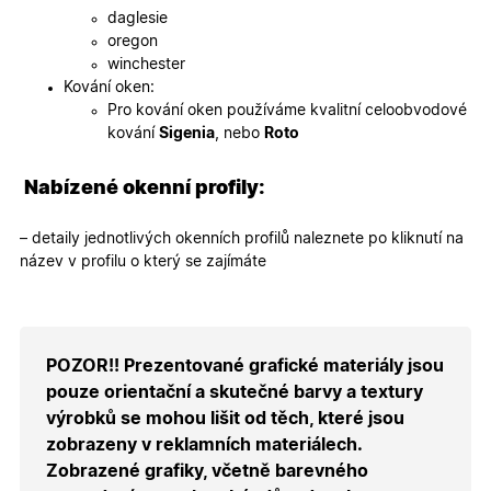
webovýc
daglesie
stránek.
oregon
CookieScriptConsent
5
Tento so
CookieScript
winchester
měsíců
cookie
.oknadverenamiru.cz
4
používá
Kování oken:
týdny
služba
Pro kování oken používáme kvalitní celoobvodové
Cookie-
Script.co
kování
Sigenia
, nebo
Roto
zapamato
předvole
souhlasu
Nabízené okenní profily:
soubory
cookie
návštěvní
Je nutné,
– detaily jednotlivých okenních profilů naleznete po kliknutí na
banner
název v profilu o který se zajímáte
cookie
Cookie-
Script.co
fungoval
správně.
X-Inspishop-User-
.oknadverenamiru.cz
1 měsíc
Tento so
POZOR!! Prezentované grafické materiály jsou
Token
cookie je
nezbytný
pouze orientační a skutečné barvy a textury
bezpečné
výrobků se mohou lišit od těch, které jsou
přihlášen
udržení
zobrazeny v reklamních materiálech.
uživatele
přihláše
Zobrazené grafiky, včetně barevného
během