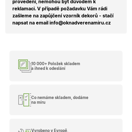
provedení, nemohou být důvodem k
návštěvy 
shopu.
reklamaci. V případě požadavku Vám rádi
X-Inspishop-User-
.oknadverenamiru.cz
1 měsíc
Tento so
zašleme na zapůjčení vzorník dekorů - stačí
Groups
cookie
napsat na email info@oknadverenamiru.cz
uchováv
informaci
přiřazení
uživatele
zákaznick
skupiny 
zobrazen
správnýc
cen a ob
10 000+ Položek skladem
X-Inspishop-Guest-
.oknadverenamiru.cz
1 měsíc
Tento so
Cart
cookie se
a ihned k odeslání
používá 
uložení
obsahu
nákupní
košíku pr
nepřihlá
uživatele.
Co nemáme skladem, dodáme
na míru
X-Inspishop-
.oknadverenamiru.cz
1 měsíc
Tento so
Currency
cookie si
pamatuje
zvolenou
měnu pr
správné
zobrazení
Vyrobeno v Evropě,