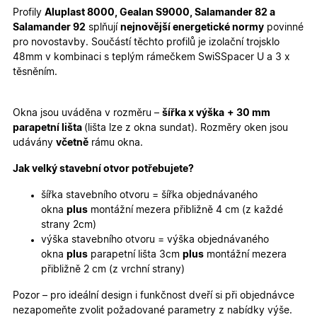
Profily
Aluplast 8000, Gealan S9000, Salamander 82 a
Marketingové
Funkční cookies
Salamander 92
splňují
nejnovější energetické normy
povinné
cookies
pro novostavby. Součástí těchto profilů je izolační trojsklo
48mm v kombinaci s teplým rámečkem SwiSSpacer U a 3 x
těsněním.
Okna jsou uváděna v rozměru –
šířka x výška
+ 30 mm
parapetní lišta
(lišta lze z okna sundat). Rozměry oken jsou
Nezbytně nutné cookies
Analytické cookies
udávány
včetně
rámu okna.
Marketingové cookies
Funkční cookies
Jak velký stavební otvor potřebujete?
Nezbytně nutné soubory cookie umožňují základní
funkce webových stránek, jako je přihlášení
šířka stavebního otvoru = šířka objednávaného
uživatele a správa účtu. Webové stránky nelze bez
okna
plus
montážní mezera přibližně 4 cm (z každé
nezbytně nutných souborů cookie správně používat.
strany 2cm)
Poskytovatel
/
výška stavebního otvoru = výška objednávaného
Název
Vyprší
Popis
Doména
okna
plus
parapetní lišta 3cm
plus
montážní mezera
udid
.oknadverenamiru.cz
4
Tento co
přibližně 2 cm (z vrchní strany)
týdny
se použív
2 dny
jedinečn
Pozor – pro ideální design i funkčnost dveří si při objednávce
identifika
zařízení, 
nezapomeňte zvolit požadované parametry z nabídky výše.