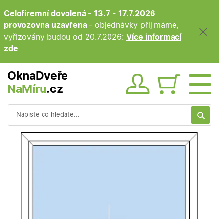
Celofiremní dovolená - 13.7 - 17.7.2026
provozovna uzavřena
- objednávky přijímáme,
vyřizovány budou od 20.7.2026:
Více informací
zde
OknaDveře
NaMíru
.cz
Obsah ko
Vyhledávání