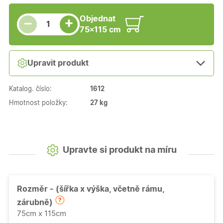
Snížit množství
Počet kusů
Zvýšit množství
Objednat
+
−
75×115 cm
Upravit produkt
Katalog. číslo:
1612
Hmotnost položky:
27 kg
Upravte si produkt na míru
Rozměr - (šířka x výška, včetně rámu,
zárubně)
75cm x 115cm