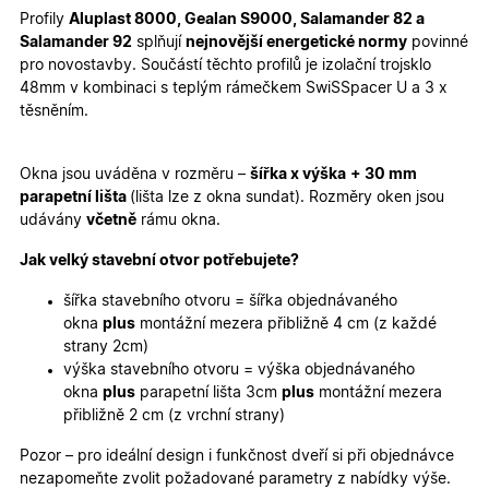
Profily
Aluplast 8000, Gealan S9000, Salamander 82 a
Marketingové
Funkční cookies
Salamander 92
splňují
nejnovější energetické normy
povinné
cookies
pro novostavby. Součástí těchto profilů je izolační trojsklo
48mm v kombinaci s teplým rámečkem SwiSSpacer U a 3 x
těsněním.
Okna jsou uváděna v rozměru –
šířka x výška
+ 30 mm
parapetní lišta
(lišta lze z okna sundat). Rozměry oken jsou
Nezbytně nutné cookies
Analytické cookies
udávány
včetně
rámu okna.
Marketingové cookies
Funkční cookies
Jak velký stavební otvor potřebujete?
Nezbytně nutné soubory cookie umožňují základní
funkce webových stránek, jako je přihlášení
šířka stavebního otvoru = šířka objednávaného
uživatele a správa účtu. Webové stránky nelze bez
okna
plus
montážní mezera přibližně 4 cm (z každé
nezbytně nutných souborů cookie správně používat.
strany 2cm)
Poskytovatel
/
výška stavebního otvoru = výška objednávaného
Název
Vyprší
Popis
Doména
okna
plus
parapetní lišta 3cm
plus
montážní mezera
udid
.oknadverenamiru.cz
4
Tento co
přibližně 2 cm (z vrchní strany)
týdny
se použív
2 dny
jedinečn
Pozor – pro ideální design i funkčnost dveří si při objednávce
identifika
zařízení, 
nezapomeňte zvolit požadované parametry z nabídky výše.