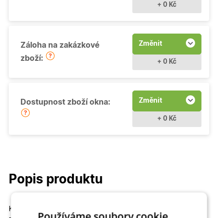
+ 0 Kč
Změnit
Záloha na zakázkové
zboží:
+ 0 Kč
Změnit
Dostupnost zboží okna:
+ 0 Kč
Popis produktu
Kvalitní a cenově dostupné
Fixní (neotevíravé - pevně
Používáme soubory cookie.