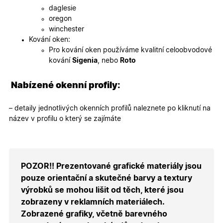
webovýc
daglesie
stránek.
oregon
CookieScriptConsent
5
Tento so
CookieScript
winchester
měsíců
cookie
.oknadverenamiru.cz
4
používá
Kování oken:
týdny
služba
Pro kování oken používáme kvalitní celoobvodové
Cookie-
Script.co
kování
Sigenia
, nebo
Roto
zapamato
předvole
souhlasu
Nabízené okenní profily:
soubory
cookie
návštěvní
Je nutné,
– detaily jednotlivých okenních profilů naleznete po kliknutí na
banner
název v profilu o který se zajímáte
cookie
Cookie-
Script.co
fungoval
správně.
X-Inspishop-User-
.oknadverenamiru.cz
1 měsíc
Tento so
POZOR!! Prezentované grafické materiály jsou
Token
cookie je
nezbytný
pouze orientační a skutečné barvy a textury
bezpečné
výrobků se mohou lišit od těch, které jsou
přihlášen
udržení
zobrazeny v reklamních materiálech.
uživatele
přihláše
Zobrazené grafiky, včetně barevného
během