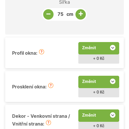
Šířka
Snížit množství
Počet kusů
Zvýšit množství
+
−
cm
Změnit
Profil okna:
+ 0 Kč
Změnit
Prosklení okna:
+ 0 Kč
Změnit
Dekor - Venkovní strana /
Vnitřní strana:
+ 0 Kč