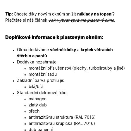
mají přís
webové
stránce, 
sledovala
Tip:
Chcete díky novým oknům snížit
náklady na topení
?
používání
Přečtěte si náš článek
Jak vybrat správné plastové okno
.
zlepšila
uživatels
zkušenost
Doplňkové informace k plastovým oknům:
X-Inspishop-User-
oknadverenamiru.cz
1
Tento so
Variant
týden
cookie sl
k zobraze
Okna dodáváme
včetně kličky
a
krytek větracích
specifick
verze str
štěrbin a pantů
a zajišťuj
Zásadách
Dodávka nezahrnuje:
konzisten
ochrany osobních údajů společnosti Google
uživatels
montážní příslušenství (plechy, turbošrouby a jiné)
zážitek.
montážní sadu
__cf_bm
29
Tento so
Cloudflare Inc.
Základní barva profilu je:
minut
cookie se
.heureka.cz
bílá/bílá
59
používá 
sekund
rozlišení
Standardní dekorové folie:
lidmi a
mahagon
roboty. T
pro web
zlatý dub
přínosné,
ořech
bylo mož
podávat
anthrazitGrau struktura (RAL 7016)
platné zp
anthrazitGrau krupička (RAL 7016)
o použív
jejich
dub bahenní