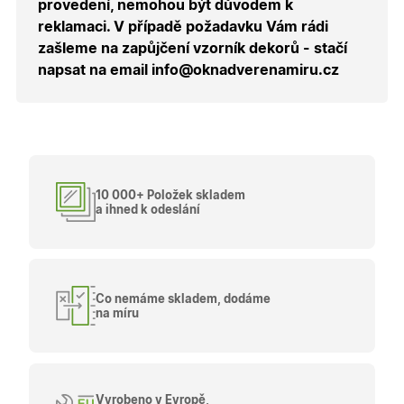
provedení, nemohou být důvodem k
návštěvy 
shopu.
reklamaci. V případě požadavku Vám rádi
X-Inspishop-User-
.oknadverenamiru.cz
1 měsíc
Tento so
zašleme na zapůjčení vzorník dekorů - stačí
Groups
cookie
napsat na email info@oknadverenamiru.cz
uchováv
informaci
přiřazení
uživatele
zákaznick
skupiny 
zobrazen
správnýc
cen a ob
10 000+ Položek skladem
X-Inspishop-Guest-
.oknadverenamiru.cz
1 měsíc
Tento so
Cart
cookie se
a ihned k odeslání
používá 
uložení
obsahu
nákupní
košíku pr
nepřihlá
uživatele.
Co nemáme skladem, dodáme
na míru
X-Inspishop-
.oknadverenamiru.cz
1 měsíc
Tento so
Currency
cookie si
pamatuje
zvolenou
měnu pr
správné
zobrazení
Vyrobeno v Evropě,