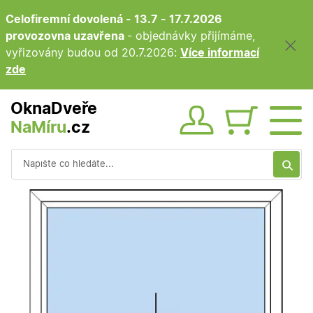
Celofiremní dovolená - 13.7 - 17.7.2026
provozovna uzavřena
- objednávky přijímáme,
vyřizovány budou od 20.7.2026:
Více informací
zde
OknaDveře
NaMíru
.cz
Obsah ko
Vyhledávání