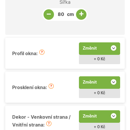
Šířka
Snížit množství
Počet kusů
Zvýšit množství
+
−
cm
Změnit
Profil okna:
+ 0 Kč
Změnit
Prosklení okna:
+ 0 Kč
Změnit
Dekor - Venkovní strana /
Vnitřní strana:
+ 0 Kč