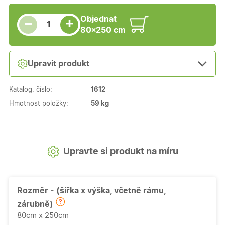
Snížit množství
Počet kusů
Zvýšit množství
Objednat
+
−
80×250 cm
Upravit produkt
Katalog. číslo:
1612
Hmotnost položky:
59 kg
Upravte si produkt na míru
Rozměr - (šířka x výška, včetně rámu,
zárubně)
80cm x 250cm