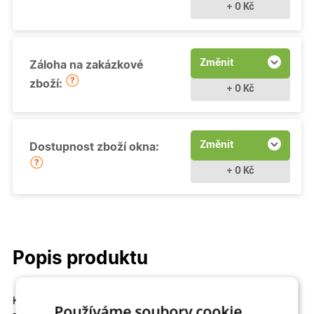
+ 0 Kč
Změnit
Záloha na zakázkové
zboží:
+ 0 Kč
Změnit
Dostupnost zboží okna:
+ 0 Kč
Popis produktu
Kvalitní a cenově dostupné
Fixní (neotevíravé - pevně
Používáme soubory cookie.