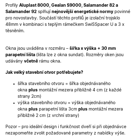
Profily
Aluplast 8000, Gealan S9000, Salamander 82 a
Marketingové
Funkční cookies
Salamander 92
splňují
nejnovější energetické normy
povinné
cookies
pro novostavby. Součástí těchto profilů je izolační trojsklo
48mm v kombinaci s teplým rámečkem SwiSSpacer U a 3 x
těsněním.
Okna jsou uváděna v rozměru –
šířka x výška
+ 30 mm
parapetní lišta
(lišta lze z okna sundat). Rozměry oken jsou
Nezbytně nutné cookies
Analytické cookies
udávány
včetně
rámu okna.
Marketingové cookies
Funkční cookies
Jak velký stavební otvor potřebujete?
Nezbytně nutné soubory cookie umožňují základní
funkce webových stránek, jako je přihlášení
šířka stavebního otvoru = šířka objednávaného
uživatele a správa účtu. Webové stránky nelze bez
okna
plus
montážní mezera přibližně 4 cm (z každé
nezbytně nutných souborů cookie správně používat.
strany 2cm)
Poskytovatel
/
výška stavebního otvoru = výška objednávaného
Název
Vyprší
Popis
Doména
okna
plus
parapetní lišta 3cm
plus
montážní mezera
udid
.oknadverenamiru.cz
4
Tento co
přibližně 2 cm (z vrchní strany)
týdny
se použív
2 dny
jedinečn
Pozor – pro ideální design i funkčnost dveří si při objednávce
identifika
zařízení, 
nezapomeňte zvolit požadované parametry z nabídky výše.