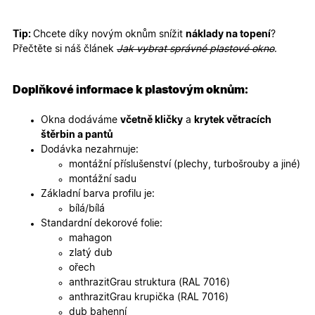
mají přís
webové
stránce, 
sledovala
Tip:
Chcete díky novým oknům snížit
náklady na topení
?
používání
Přečtěte si náš článek
Jak vybrat správné plastové okno
.
zlepšila
uživatels
zkušenost
Doplňkové informace k plastovým oknům:
X-Inspishop-User-
oknadverenamiru.cz
1
Tento so
Variant
týden
cookie sl
k zobraze
Okna dodáváme
včetně kličky
a
krytek větracích
specifick
verze str
štěrbin a pantů
a zajišťuj
Zásadách
Dodávka nezahrnuje:
konzisten
ochrany osobních údajů společnosti Google
uživatels
montážní příslušenství (plechy, turbošrouby a jiné)
zážitek.
montážní sadu
__cf_bm
29
Tento so
Cloudflare Inc.
Základní barva profilu je:
minut
cookie se
.heureka.cz
bílá/bílá
59
používá 
sekund
rozlišení
Standardní dekorové folie:
lidmi a
mahagon
roboty. T
pro web
zlatý dub
přínosné,
ořech
bylo mož
podávat
anthrazitGrau struktura (RAL 7016)
platné zp
anthrazitGrau krupička (RAL 7016)
o použív
jejich
dub bahenní