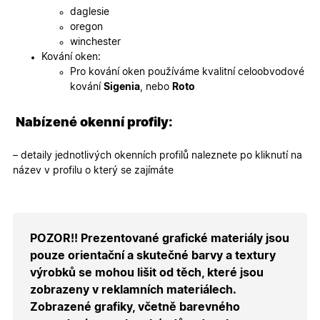
webovýc
daglesie
stránek.
oregon
CookieScriptConsent
5
Tento so
CookieScript
winchester
měsíců
cookie
.oknadverenamiru.cz
4
používá
Kování oken:
týdny
služba
Pro kování oken používáme kvalitní celoobvodové
Cookie-
Script.co
kování
Sigenia
, nebo
Roto
zapamato
předvole
souhlasu
Nabízené okenní profily:
soubory
cookie
návštěvní
Je nutné,
– detaily jednotlivých okenních profilů naleznete po kliknutí na
banner
název v profilu o který se zajímáte
cookie
Cookie-
Script.co
fungoval
správně.
X-Inspishop-User-
.oknadverenamiru.cz
1 měsíc
Tento so
POZOR!! Prezentované grafické materiály jsou
Token
cookie je
nezbytný
pouze orientační a skutečné barvy a textury
bezpečné
výrobků se mohou lišit od těch, které jsou
přihlášen
udržení
zobrazeny v reklamních materiálech.
uživatele
přihláše
Zobrazené grafiky, včetně barevného
během