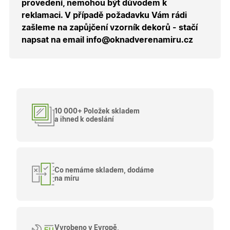
provedení, nemohou být důvodem k
návštěvy 
shopu.
reklamaci. V případě požadavku Vám rádi
X-Inspishop-User-
.oknadverenamiru.cz
1 měsíc
Tento so
zašleme na zapůjčení vzorník dekorů - stačí
Groups
cookie
napsat na email info@oknadverenamiru.cz
uchováv
informaci
přiřazení
uživatele
zákaznick
skupiny 
zobrazen
správnýc
cen a ob
10 000+ Položek skladem
X-Inspishop-Guest-
.oknadverenamiru.cz
1 měsíc
Tento so
Cart
cookie se
a ihned k odeslání
používá 
uložení
obsahu
nákupní
košíku pr
nepřihlá
uživatele.
Co nemáme skladem, dodáme
na míru
X-Inspishop-
.oknadverenamiru.cz
1 měsíc
Tento so
Currency
cookie si
pamatuje
zvolenou
měnu pr
správné
zobrazení
Vyrobeno v Evropě,