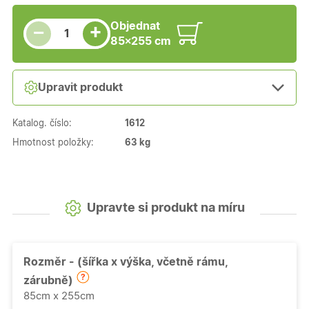
Snížit množství
Počet kusů
Zvýšit množství
Objednat
+
−
85×255 cm
Upravit produkt
Katalog. číslo:
1612
Hmotnost položky:
63 kg
Upravte si produkt na míru
Rozměr - (šířka x výška, včetně rámu,
zárubně)
85cm x 255cm