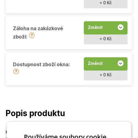
+ 0 Kč
Změnit
Záloha na zakázkové
zboží:
+ 0 Kč
Změnit
Dostupnost zboží okna:
+ 0 Kč
Popis produktu
Kvalitní a cenově dostupné
Fixní (neotevíravé - pevně
Používáme soubory cookie.