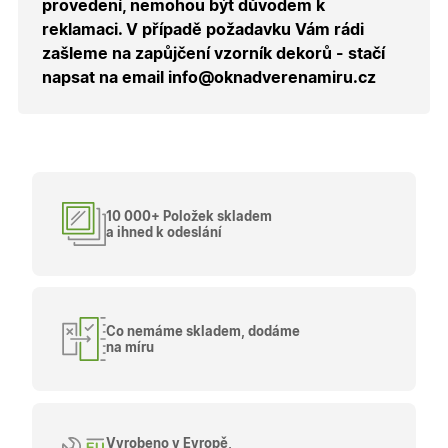
provedení, nemohou být důvodem k
návštěvy 
shopu.
reklamaci. V případě požadavku Vám rádi
X-Inspishop-User-
.oknadverenamiru.cz
1 měsíc
Tento so
zašleme na zapůjčení vzorník dekorů - stačí
Groups
cookie
napsat na email info@oknadverenamiru.cz
uchováv
informaci
přiřazení
uživatele
zákaznick
skupiny 
zobrazen
správnýc
cen a ob
10 000+ Položek skladem
X-Inspishop-Guest-
.oknadverenamiru.cz
1 měsíc
Tento so
Cart
cookie se
a ihned k odeslání
používá 
uložení
obsahu
nákupní
košíku pr
nepřihlá
uživatele.
Co nemáme skladem, dodáme
na míru
X-Inspishop-
.oknadverenamiru.cz
1 měsíc
Tento so
Currency
cookie si
pamatuje
zvolenou
měnu pr
správné
zobrazení
Vyrobeno v Evropě,