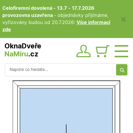
Celofiremní dovolená - 13.7 - 17.7.2026
provozovna uzavřena
- objednávky přijímáme,
vyřizovány budou od 20.7.2026:
Více informací
zde
OknaDveře
NaMíru
.cz
Obsah ko
Vyhledávání