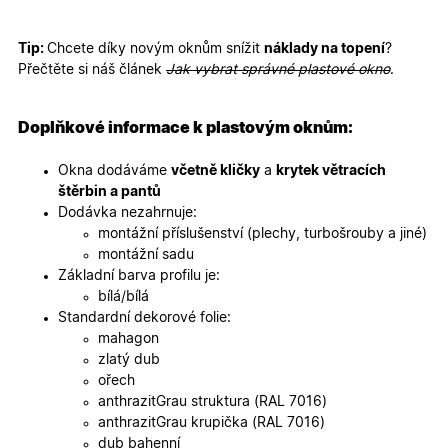
mají přís
webové
stránce, 
sledovala
Tip:
Chcete díky novým oknům snížit
náklady na topení
?
používání
Přečtěte si náš článek
Jak vybrat správné plastové okno
.
zlepšila
uživatels
zkušenost
Doplňkové informace k plastovým oknům:
X-Inspishop-User-
oknadverenamiru.cz
1
Tento so
Variant
týden
cookie sl
k zobraze
Okna dodáváme
včetně kličky
a
krytek větracích
specifick
verze str
štěrbin a pantů
a zajišťuj
Zásadách
Dodávka nezahrnuje:
konzisten
ochrany osobních údajů společnosti Google
uživatels
montážní příslušenství (plechy, turbošrouby a jiné)
zážitek.
montážní sadu
__cf_bm
29
Tento so
Cloudflare Inc.
Základní barva profilu je:
minut
cookie se
.heureka.cz
bílá/bílá
59
používá 
sekund
rozlišení
Standardní dekorové folie:
lidmi a
mahagon
roboty. T
pro web
zlatý dub
přínosné,
ořech
bylo mož
podávat
anthrazitGrau struktura (RAL 7016)
platné zp
anthrazitGrau krupička (RAL 7016)
o použív
jejich
dub bahenní