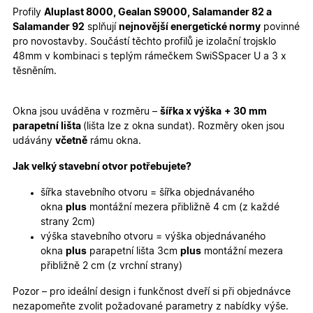
Profily
Aluplast 8000, Gealan S9000, Salamander 82 a
Marketingové
Funkční cookies
Salamander 92
splňují
nejnovější energetické normy
povinné
cookies
pro novostavby. Součástí těchto profilů je izolační trojsklo
48mm v kombinaci s teplým rámečkem SwiSSpacer U a 3 x
těsněním.
Okna jsou uváděna v rozměru –
šířka x výška
+ 30 mm
parapetní lišta
(lišta lze z okna sundat). Rozměry oken jsou
Nezbytně nutné cookies
Analytické cookies
udávány
včetně
rámu okna.
Marketingové cookies
Funkční cookies
Jak velký stavební otvor potřebujete?
Nezbytně nutné soubory cookie umožňují základní
funkce webových stránek, jako je přihlášení
šířka stavebního otvoru = šířka objednávaného
uživatele a správa účtu. Webové stránky nelze bez
okna
plus
montážní mezera přibližně 4 cm (z každé
nezbytně nutných souborů cookie správně používat.
strany 2cm)
Poskytovatel
/
výška stavebního otvoru = výška objednávaného
Název
Vyprší
Popis
Doména
okna
plus
parapetní lišta 3cm
plus
montážní mezera
udid
.oknadverenamiru.cz
4
Tento co
přibližně 2 cm (z vrchní strany)
týdny
se použív
2 dny
jedinečn
Pozor – pro ideální design i funkčnost dveří si při objednávce
identifika
zařízení, 
nezapomeňte zvolit požadované parametry z nabídky výše.