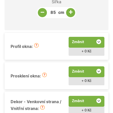
Šířka
Snížit množství
Počet kusů
Zvýšit množství
+
−
cm
Změnit
Profil okna:
+ 0 Kč
Změnit
Prosklení okna:
+ 0 Kč
Změnit
Dekor - Venkovní strana /
Vnitřní strana:
+ 0 Kč