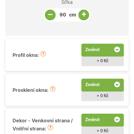
Šířka
Snížit množství
Počet kusů
Zvýšit množství
+
−
cm
Změnit
Profil okna:
+ 0 Kč
Změnit
Prosklení okna:
+ 0 Kč
Změnit
Dekor - Venkovní strana /
Vnitřní strana:
+ 0 Kč