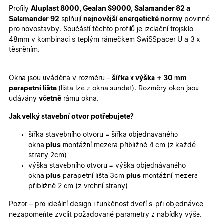
Profily
Aluplast 8000, Gealan S9000, Salamander 82 a
Marketingové
Funkční cookies
Salamander 92
splňují
nejnovější energetické normy
povinné
cookies
pro novostavby. Součástí těchto profilů je izolační trojsklo
48mm v kombinaci s teplým rámečkem SwiSSpacer U a 3 x
těsněním.
Okna jsou uváděna v rozměru –
šířka x výška
+ 30 mm
parapetní lišta
(lišta lze z okna sundat). Rozměry oken jsou
Nezbytně nutné cookies
Analytické cookies
udávány
včetně
rámu okna.
Marketingové cookies
Funkční cookies
Jak velký stavební otvor potřebujete?
Nezbytně nutné soubory cookie umožňují základní
funkce webových stránek, jako je přihlášení
šířka stavebního otvoru = šířka objednávaného
uživatele a správa účtu. Webové stránky nelze bez
okna
plus
montážní mezera přibližně 4 cm (z každé
nezbytně nutných souborů cookie správně používat.
strany 2cm)
Poskytovatel
/
výška stavebního otvoru = výška objednávaného
Název
Vyprší
Popis
Doména
okna
plus
parapetní lišta 3cm
plus
montážní mezera
udid
.oknadverenamiru.cz
4
Tento co
přibližně 2 cm (z vrchní strany)
týdny
se použív
2 dny
jedinečn
Pozor – pro ideální design i funkčnost dveří si při objednávce
identifika
zařízení, 
nezapomeňte zvolit požadované parametry z nabídky výše.