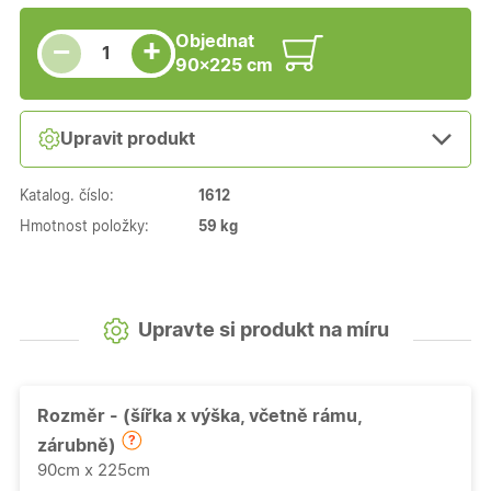
Snížit množství
Počet kusů
Zvýšit množství
Objednat
+
−
90×225 cm
Upravit produkt
Katalog. číslo:
1612
Hmotnost položky:
59 kg
Upravte si produkt na míru
Rozměr - (šířka x výška, včetně rámu,
zárubně)
90cm x 225cm