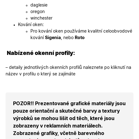
webovýc
daglesie
stránek.
oregon
CookieScriptConsent
5
Tento so
CookieScript
winchester
měsíců
cookie
.oknadverenamiru.cz
4
používá
Kování oken:
týdny
služba
Pro kování oken používáme kvalitní celoobvodové
Cookie-
Script.co
kování
Sigenia
, nebo
Roto
zapamato
předvole
souhlasu
Nabízené okenní profily:
soubory
cookie
návštěvní
Je nutné,
– detaily jednotlivých okenních profilů naleznete po kliknutí na
banner
název v profilu o který se zajímáte
cookie
Cookie-
Script.co
fungoval
správně.
X-Inspishop-User-
.oknadverenamiru.cz
1 měsíc
Tento so
POZOR!! Prezentované grafické materiály jsou
Token
cookie je
nezbytný
pouze orientační a skutečné barvy a textury
bezpečné
výrobků se mohou lišit od těch, které jsou
přihlášen
udržení
zobrazeny v reklamních materiálech.
uživatele
přihláše
Zobrazené grafiky, včetně barevného
během