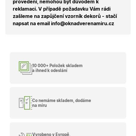
provedení, nemohou být důvodem k
návštěvy 
shopu.
reklamaci. V případě požadavku Vám rádi
X-Inspishop-User-
.oknadverenamiru.cz
1 měsíc
Tento so
zašleme na zapůjčení vzorník dekorů - stačí
Groups
cookie
napsat na email info@oknadverenamiru.cz
uchováv
informaci
přiřazení
uživatele
zákaznick
skupiny 
zobrazen
správnýc
cen a ob
10 000+ Položek skladem
X-Inspishop-Guest-
.oknadverenamiru.cz
1 měsíc
Tento so
Cart
cookie se
a ihned k odeslání
používá 
uložení
obsahu
nákupní
košíku pr
nepřihlá
uživatele.
Co nemáme skladem, dodáme
na míru
X-Inspishop-
.oknadverenamiru.cz
1 měsíc
Tento so
Currency
cookie si
pamatuje
zvolenou
měnu pr
správné
zobrazení
Vyrobeno v Evropě,