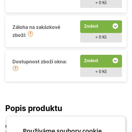
+ 0 Kč
Změnit
Záloha na zakázkové
zboží:
+ 0 Kč
Změnit
Dostupnost zboží okna:
+ 0 Kč
Popis produktu
Kvalitní a cenově dostupné
Fixní (neotevíravé - pevně
Používáme soubory cookie.