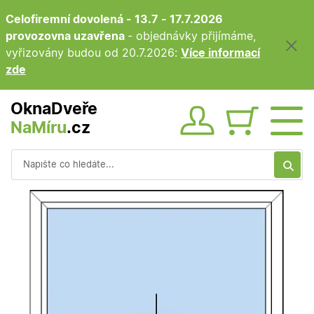
Celofiremní dovolená - 13.7 - 17.7.2026
provozovna uzavřena
- objednávky přijímáme,
vyřizovány budou od 20.7.2026:
Více informací
zde
OknaDveře
NaMíru
.cz
Obsah ko
Vyhledávání