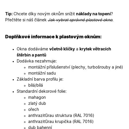
mají přís
webové
stránce, 
sledovala
Tip:
Chcete díky novým oknům snížit
náklady na topení
?
používání
Přečtěte si náš článek
Jak vybrat správné plastové okno
.
zlepšila
uživatels
zkušenost
Doplňkové informace k plastovým oknům:
X-Inspishop-User-
oknadverenamiru.cz
1
Tento so
Variant
týden
cookie sl
k zobraze
Okna dodáváme
včetně kličky
a
krytek větracích
specifick
verze str
štěrbin a pantů
a zajišťuj
Zásadách
Dodávka nezahrnuje:
konzisten
ochrany osobních údajů společnosti Google
uživatels
montážní příslušenství (plechy, turbošrouby a jiné)
zážitek.
montážní sadu
__cf_bm
29
Tento so
Cloudflare Inc.
Základní barva profilu je:
minut
cookie se
.heureka.cz
bílá/bílá
59
používá 
sekund
rozlišení
Standardní dekorové folie:
lidmi a
mahagon
roboty. T
pro web
zlatý dub
přínosné,
ořech
bylo mož
podávat
anthrazitGrau struktura (RAL 7016)
platné zp
anthrazitGrau krupička (RAL 7016)
o použív
jejich
dub bahenní