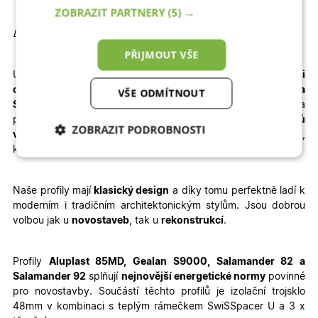
ZOBRAZIT PARTNERY
(5) →
Detailní informace
PŘIJMOUT VŠE
U vybrané konfigurace okamžitě
vidíte konečnou
kalkulaci
ceny.
Dodání je rychlé – pro profily
Aluplast, Gealan a
VŠE ODMÍTNOUT
Salamander
jsou to
3 – 4 týdny výroby + 1 týden doprava
a
pro profil
WDS
je termín výroby prodloužen na
6 – 8 týdnů
ZOBRAZIT PODROBNOSTI
výroby + doprava
. Velkou výhodou je jednoduchá
montáž
,
kterou zvládnete sami – stačí si přečíst
montážní návod
.
Nezbytně nutné
Analytické
cookies
cookies
Naše profily mají
klasický design
a díky tomu perfektně ladí k
moderním i tradičním architektonickým stylům. Jsou dobrou
volbou jak u
novostaveb
, tak u
rekonstrukcí
.
Marketingové
Funkční cookies
cookies
Profily
Aluplast 85MD, Gealan S9000, Salamander 82 a
Salamander 92
splňují
nejnovější energetické normy
povinné
pro novostavby. Součástí těchto profilů je izolační trojsklo
48mm v kombinaci s teplým rámečkem SwiSSpacer U a 3 x