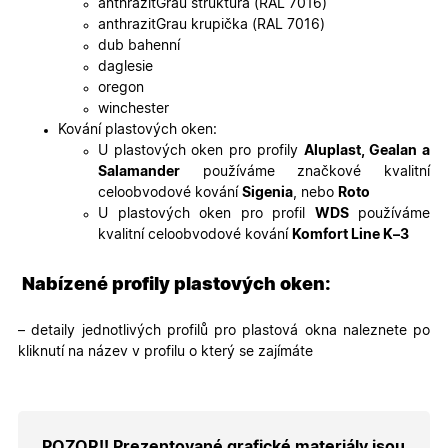
anthrazitGrau struktura (RAL 7016)
soubory
cookie
anthrazitGrau krupička (RAL 7016)
návštěvní
dub bahenní
Je nutné,
banner
daglesie
cookie
oregon
Cookie-
Script.co
winchester
fungoval
Kování plastových oken:
správně.
U plastových oken pro profily
Aluplast, Gealan a
X-Inspishop-User-
.oknadverenamiru.cz
1 měsíc
Tento so
Salamander
používáme značkové kvalitní
Token
cookie je
nezbytný
celoobvodové kování
Sigenia
, nebo
Roto
bezpečné
U plastových oken pro profil
WDS
používáme
přihlášen
udržení
kvalitní celoobvodové kování
Komfort Line K–3
uživatele
přihláše
během
Nabízené profily plastových oken:
návštěvy 
shopu.
X-Inspishop-User-
.oknadverenamiru.cz
1 měsíc
Tento so
– detaily jednotlivých profilů pro plastová okna naleznete po
Groups
cookie
kliknutí na název v profilu o který se zajímáte
uchováv
informaci
přiřazení
uživatele
zákaznick
skupiny 
zobrazen
POZOR!! Prezentované grafické materiály jsou