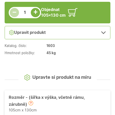
Snížit množství
Počet kusů
Zvýšit množství
Objednat
+
−
105×130 cm
Upravit produkt
Katalog. číslo:
1603
Hmotnost položky:
45 kg
Upravte si produkt na míru
Rozměr - (šířka x výška, včetně rámu,
zárubně)
105cm x 130cm