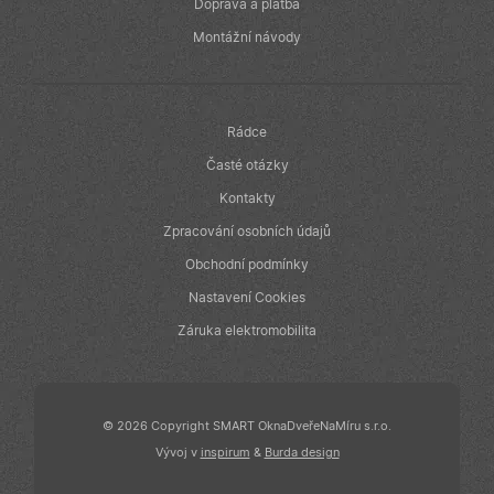
v reálném čase
Doprava a platba
od inzerentů
třetích stran
Montážní návody
IDE
1 rok
Tento soubor
Google LLC
cookie
.doubleclick.net
nastavuje
společnost
Doubleclick a
Rádce
provádí
informace o
Časté otázky
tom, jak
koncový
Kontakty
uživatel používá
webové stránky
Zpracování osobních údajů
a jakoukoli
reklamu, kterou
Obchodní podmínky
koncový
uživatel mohl
Nastavení Cookies
vidět před
návštěvou
uvedeného
Záruka elektromobilita
webu.
© 2026 Copyright SMART OknaDveřeNaMíru s.r.o.
Vývoj v
inspirum
&
Burda design