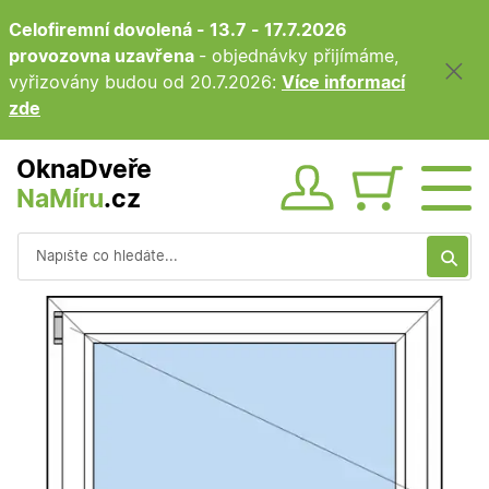
Celofiremní dovolená - 13.7 - 17.7.2026
provozovna uzavřena
- objednávky přijímáme,
vyřizovány budou od 20.7.2026:
Více informací
zde
OknaDveře
NaMíru
.cz
Obsah ko
Vyhledávání