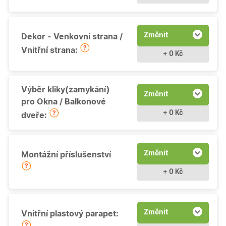
Změnit
Dekor - Venkovní strana /
Vnitřní strana:
+ 0 Kč
Výběr kliky(zamykání)
Změnit
pro Okna / Balkonové
+ 0 Kč
dveře:
Změnit
Montážní příslušenství
+ 0 Kč
Změnit
Vnitřní plastový parapet: