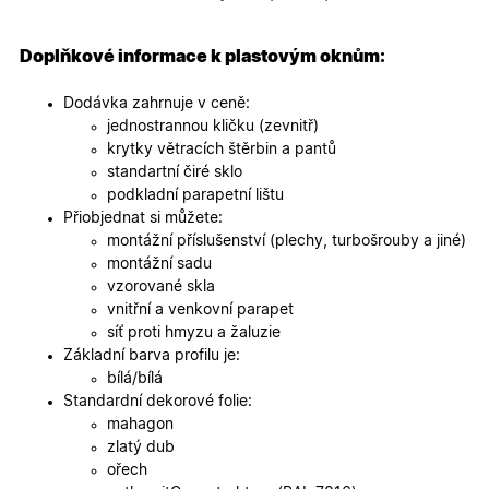
specifick
verze str
a zajišťuj
Zásadách
konzisten
Doplňkové informace k plastovým oknům:
ochrany osobních údajů společnosti Google
uživatels
zážitek.
Dodávka zahrnuje v ceně:
__cf_bm
29
Tento so
Cloudflare Inc.
jednostrannou kličku (zevnitř)
minut
cookie se
.heureka.cz
59
používá 
krytky větracích štěrbin a pantů
sekund
rozlišení
standartní čiré sklo
lidmi a
roboty. T
podkladní parapetní lištu
pro web
Přiobjednat si můžete:
přínosné,
bylo mož
montážní příslušenství (plechy, turbošrouby a jiné)
podávat
montážní sadu
platné zp
o použív
vzorované skla
jejich
vnitřní a venkovní parapet
webovýc
stránek.
síť proti hmyzu a žaluzie
Základní barva profilu je:
CookieScriptConsent
5
Tento so
CookieScript
měsíců
cookie
.oknadverenamiru.cz
bílá/bílá
4
používá
Standardní dekorové folie:
týdny
služba
Cookie-
mahagon
Script.co
zlatý dub
zapamato
předvole
ořech
souhlasu