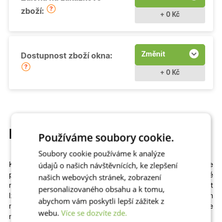
zboží:
+ 0 Kč
Změnit
Dostupnost zboží okna:
+ 0 Kč
Popis produktu
Používáme soubory cookie.
Soubory cookie používáme k analýze
údajů o našich návštěvnících, ke zlepšení
Kvalitní a cenově dostupné
otevíravé
plastové okno si můžete
přizpůsobit
na míru
. Na výběr máme
různé
našich webových stránek, zobrazení
rozměry
,
profily
,
prosklení
i
dekory
včetně dřevěných. Zvolit
personalizovaného obsahu a k tomu,
lze izolační dvojsklo či
trojsklo v kombinaci s teplým
abychom vám poskytli lepší zážitek z
rámečkem
– zkrátka to, co vašemu domu či bytu sedne
webu.
Více se dozvíte zde.
nejlépe!