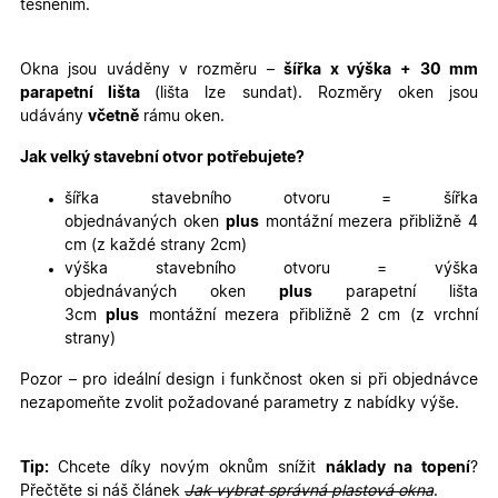
těsněním.
Nezbytně nutné cookies
Analytické cookies
Marketingové cookies
Funkční cookies
Okna jsou uváděny v rozměru –
šířka x výška
+ 30 mm
parapetní lišta
(lišta lze sundat). Rozměry oken jsou
Nezbytně nutné soubory cookie umožňují základní
udávány
včetně
rámu oken.
funkce webových stránek, jako je přihlášení
uživatele a správa účtu. Webové stránky nelze bez
nezbytně nutných souborů cookie správně používat.
Jak velký stavební otvor potřebujete?
Poskytovatel
/
Název
Vyprší
Popis
šířka stavebního otvoru = šířka
Doména
objednávaných oken
plus
montážní mezera přibližně 4
udid
.oknadverenamiru.cz
4
Tento co
cm (z každé strany 2cm)
týdny
se použív
2 dny
jedinečn
výška stavebního otvoru = výška
identifika
objednávaných oken
plus
parapetní lišta
zařízení, 
mají přís
3cm
plus
montážní mezera přibližně 2 cm (z vrchní
webové
strany)
stránce, 
sledovala
používání
Pozor – pro ideální design i funkčnost oken si při objednávce
zlepšila
nezapomeňte zvolit požadované parametry z nabídky výše.
uživatels
zkušenost
X-Inspishop-User-
oknadverenamiru.cz
1
Tento so
Tip:
Chcete díky novým oknům snížit
náklady na topení
?
Variant
týden
cookie sl
k zobraze
Přečtěte si náš článek
Jak vybrat správná plastová okna
.