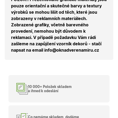
správnýc
pouze orientační a skutečné barvy a textury
cen a ob
výrobků se mohou lišit od těch, které jsou
X-Inspishop-Guest-
.oknadverenamiru.cz
1 měsíc
Tento so
Cart
cookie se
zobrazeny v reklamních materiálech.
používá 
uložení
Zobrazené grafiky, včetně barevného
obsahu
provedení, nemohou být důvodem k
nákupní
košíku pr
reklamaci. V případě požadavku Vám rádi
nepřihlá
uživatele.
zašleme na zapůjčení vzorník dekorů - stačí
napsat na email info@oknadverenamiru.cz
X-Inspishop-
.oknadverenamiru.cz
1 měsíc
Tento so
Currency
cookie si
pamatuje
zvolenou
měnu pr
správné
zobrazení
produktů 
shopu.
10 000+ Položek skladem
a ihned k odeslání
Poskytovatel
/
Název
Vyprší
Popis
Doména
Poskytovatel
/
Název
Vyprší
Popis
_bra_functionality
.oknadverenamiru.cz
1
Tato cookie
Doména
Co nemáme skladem, dodáme