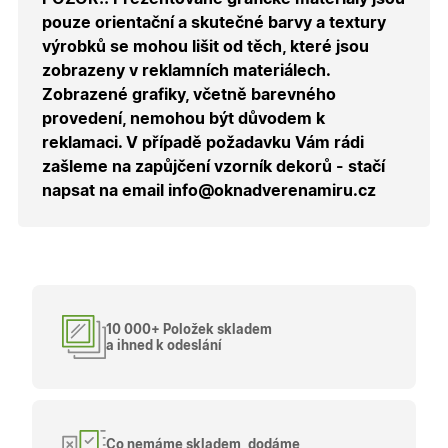
správnýc
pouze orientační a skutečné barvy a textury
cen a ob
výrobků se mohou lišit od těch, které jsou
X-Inspishop-Guest-
.oknadverenamiru.cz
1 měsíc
Tento so
Cart
cookie se
zobrazeny v reklamních materiálech.
používá 
uložení
Zobrazené grafiky, včetně barevného
obsahu
provedení, nemohou být důvodem k
nákupní
košíku pr
reklamaci. V případě požadavku Vám rádi
nepřihlá
uživatele.
zašleme na zapůjčení vzorník dekorů - stačí
napsat na email info@oknadverenamiru.cz
X-Inspishop-
.oknadverenamiru.cz
1 měsíc
Tento so
Currency
cookie si
pamatuje
zvolenou
měnu pr
správné
zobrazení
produktů 
shopu.
10 000+ Položek skladem
a ihned k odeslání
Poskytovatel
/
Název
Vyprší
Popis
Doména
Poskytovatel
/
Název
Vyprší
Popis
_bra_functionality
.oknadverenamiru.cz
1
Tato cookie
Doména
Co nemáme skladem, dodáme