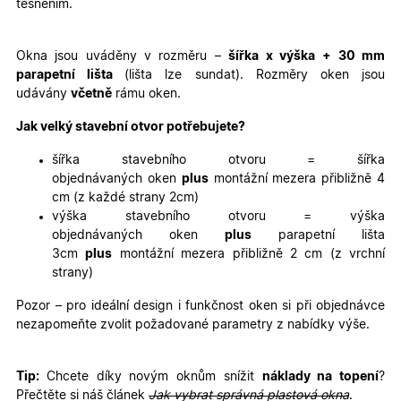
těsněním.
Nezbytně nutné cookies
Analytické cookies
Marketingové cookies
Funkční cookies
Okna jsou uváděny v rozměru –
šířka x výška
+ 30 mm
parapetní lišta
(lišta lze sundat). Rozměry oken jsou
Nezbytně nutné soubory cookie umožňují základní
udávány
včetně
rámu oken.
funkce webových stránek, jako je přihlášení
uživatele a správa účtu. Webové stránky nelze bez
nezbytně nutných souborů cookie správně používat.
Jak velký stavební otvor potřebujete?
Poskytovatel
/
Název
Vyprší
Popis
šířka stavebního otvoru = šířka
Doména
objednávaných oken
plus
montážní mezera přibližně 4
udid
.oknadverenamiru.cz
4
Tento co
cm (z každé strany 2cm)
týdny
se použív
2 dny
jedinečn
výška stavebního otvoru = výška
identifika
objednávaných oken
plus
parapetní lišta
zařízení, 
mají přís
3cm
plus
montážní mezera přibližně 2 cm (z vrchní
webové
strany)
stránce, 
sledovala
používání
Pozor – pro ideální design i funkčnost oken si při objednávce
zlepšila
nezapomeňte zvolit požadované parametry z nabídky výše.
uživatels
zkušenost
X-Inspishop-User-
oknadverenamiru.cz
1
Tento so
Tip:
Chcete díky novým oknům snížit
náklady na topení
?
Variant
týden
cookie sl
k zobraze
Přečtěte si náš článek
Jak vybrat správná plastová okna
.