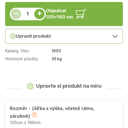
Snížit množství
Počet kusů
Zvýšit množství
Objednat
+
−
105×160 cm
Upravit produkt
Katalog. číslo:
1603
Hmotnost položky:
55 kg
Upravte si produkt na míru
Rozměr - (šířka x výška, včetně rámu,
zárubně)
105cm x 160cm