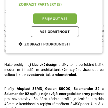
ZOBRAZIT PARTNERY
(5) →
Detailní informace
PŘIJMOUT VŠE
U vybrané konfigurace okamžitě
vidíte konečnou
kalkulaci
ceny.
Dodání je rychlé – pro profily
Aluplast, Gealan a
VŠE ODMÍTNOUT
Salamander
jsou to
3 – 4 týdny výroby + 1 týden doprava
a
pro profil
WDS
je termín výroby prodloužen na
6 – 8 týdnů
ZOBRAZIT PODROBNOSTI
výroby + doprava
. Velkou výhodou je jednoduchá
montáž
,
kterou zvládnete sami – stačí si přečíst
montážní návod
.
Nezbytně nutné
Analytické
cookies
cookies
Naše profily mají
klasický design
a díky tomu perfektně ladí k
moderním i tradičním architektonickým stylům. Jsou dobrou
volbou jak u
novostaveb
, tak u
rekonstrukcí
.
Marketingové
Funkční cookies
cookies
Profily
Aluplast 85MD, Gealan S9000, Salamander 82 a
Salamander 92
splňují
nejnovější energetické normy
povinné
pro novostavby. Součástí těchto profilů je izolační trojsklo
48mm v kombinaci s teplým rámečkem SwiSSpacer U a 3 x