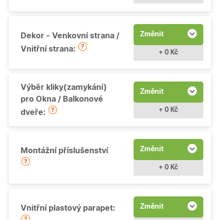
Změnit
Dekor - Venkovní strana /
Vnitřní strana:
+ 0 Kč
Výběr kliky(zamykání)
Změnit
pro Okna / Balkonové
+ 0 Kč
dveře:
Změnit
Montážní příslušenství
+ 0 Kč
Změnit
Vnitřní plastový parapet: