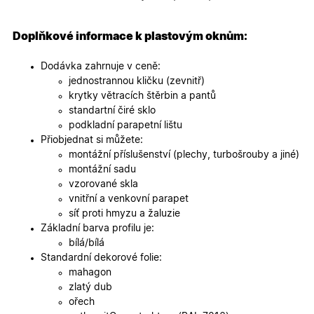
specifick
verze str
a zajišťuj
Zásadách
konzisten
Doplňkové informace k plastovým oknům:
ochrany osobních údajů společnosti Google
uživatels
zážitek.
Dodávka zahrnuje v ceně:
__cf_bm
29
Tento so
Cloudflare Inc.
jednostrannou kličku (zevnitř)
minut
cookie se
.heureka.cz
59
používá 
krytky větracích štěrbin a pantů
sekund
rozlišení
standartní čiré sklo
lidmi a
roboty. T
podkladní parapetní lištu
pro web
Přiobjednat si můžete:
přínosné,
bylo mož
montážní příslušenství (plechy, turbošrouby a jiné)
podávat
montážní sadu
platné zp
o použív
vzorované skla
jejich
vnitřní a venkovní parapet
webovýc
stránek.
síť proti hmyzu a žaluzie
Základní barva profilu je:
CookieScriptConsent
5
Tento so
CookieScript
měsíců
cookie
.oknadverenamiru.cz
bílá/bílá
4
používá
Standardní dekorové folie:
týdny
služba
Cookie-
mahagon
Script.co
zlatý dub
zapamato
předvole
ořech
souhlasu