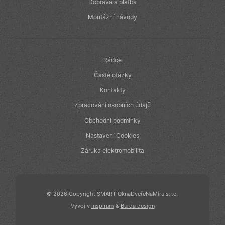
v reálném čase
Doprava a platba
od inzerentů
třetích stran
Montážní návody
IDE
1 rok
Tento soubor
Google LLC
cookie
.doubleclick.net
nastavuje
společnost
Doubleclick a
Rádce
provádí
informace o
Časté otázky
tom, jak
koncový
Kontakty
uživatel používá
webové stránky
Zpracování osobních údajů
a jakoukoli
reklamu, kterou
Obchodní podmínky
koncový
uživatel mohl
Nastavení Cookies
vidět před
návštěvou
uvedeného
Záruka elektromobilita
webu.
© 2026 Copyright SMART OknaDveřeNaMíru s.r.o.
Vývoj v
inspirum
&
Burda design