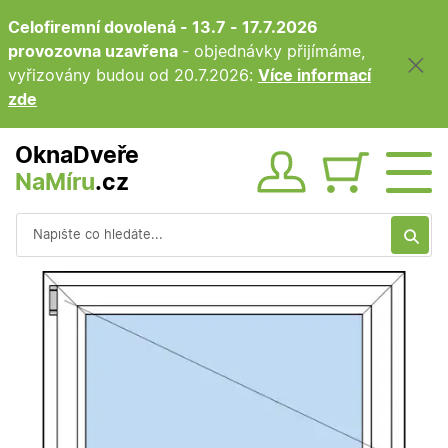
Celofiremní dovolená - 13.7 - 17.7.2026
provozovna uzavřena
- objednávky přijímáme,
vyřizovány budou od 20.7.2026:
Více informací
zde
OknaDveře
NaMíru
.cz
Obsah ko
Vyhledávání