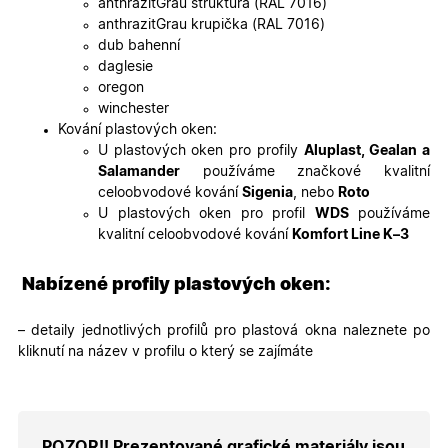
anthrazitGrau struktura (RAL 7016)
soubory
cookie
anthrazitGrau krupička (RAL 7016)
návštěvní
dub bahenní
Je nutné,
banner
daglesie
cookie
oregon
Cookie-
Script.co
winchester
fungoval
Kování plastových oken:
správně.
U plastových oken pro profily
Aluplast, Gealan a
X-Inspishop-User-
.oknadverenamiru.cz
1 měsíc
Tento so
Salamander
používáme značkové kvalitní
Token
cookie je
nezbytný
celoobvodové kování
Sigenia
, nebo
Roto
bezpečné
U plastových oken pro profil
WDS
používáme
přihlášen
udržení
kvalitní celoobvodové kování
Komfort Line K–3
uživatele
přihláše
během
Nabízené profily plastových oken:
návštěvy 
shopu.
X-Inspishop-User-
.oknadverenamiru.cz
1 měsíc
Tento so
– detaily jednotlivých profilů pro plastová okna naleznete po
Groups
cookie
kliknutí na název v profilu o který se zajímáte
uchováv
informaci
přiřazení
uživatele
zákaznick
skupiny 
zobrazen
POZOR!! Prezentované grafické materiály jsou