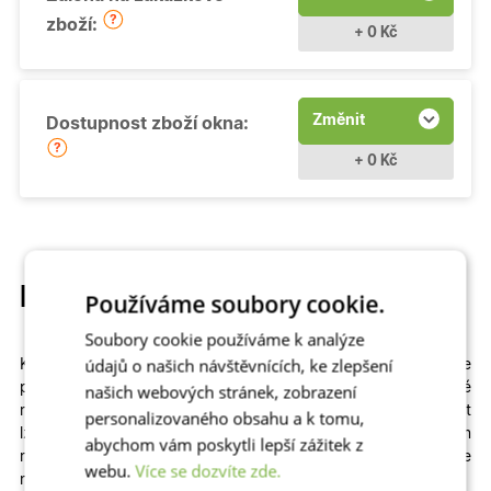
zboží:
+ 0 Kč
Změnit
Dostupnost zboží okna:
+ 0 Kč
Popis produktu
Používáme soubory cookie.
Soubory cookie používáme k analýze
údajů o našich návštěvnících, ke zlepšení
Kvalitní a cenově dostupné
otevíravé
plastové okno si můžete
přizpůsobit
na míru
. Na výběr máme
různé
našich webových stránek, zobrazení
rozměry
,
profily
,
prosklení
i
dekory
včetně dřevěných. Zvolit
personalizovaného obsahu a k tomu,
lze izolační dvojsklo či
trojsklo v kombinaci s teplým
abychom vám poskytli lepší zážitek z
rámečkem
– zkrátka to, co vašemu domu či bytu sedne
webu.
Více se dozvíte zde.
nejlépe!