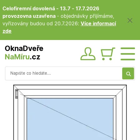
Celofiremní dovolená - 13.7 - 17.7.2026
provozovna uzavřena
- objednávky přijímáme,
vyřizovány budou od 20.7.2026:
Více informací
zde
OknaDveře
NaMíru
.cz
Obsah ko
Vyhledávání