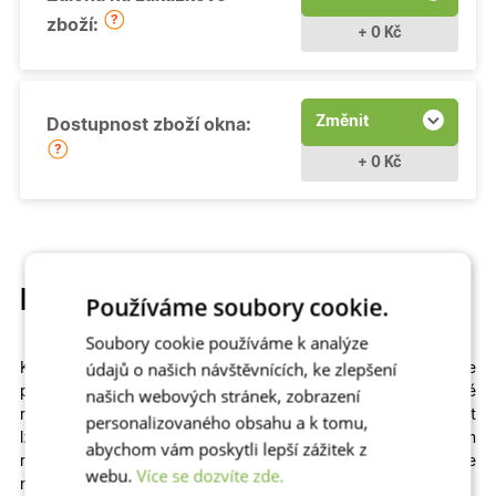
zboží:
+ 0 Kč
Změnit
Dostupnost zboží okna:
+ 0 Kč
Popis produktu
Používáme soubory cookie.
Soubory cookie používáme k analýze
údajů o našich návštěvnících, ke zlepšení
Kvalitní a cenově dostupné
otevíravé
plastové okno si můžete
přizpůsobit
na míru
. Na výběr máme
různé
našich webových stránek, zobrazení
rozměry
,
profily
,
prosklení
i
dekory
včetně dřevěných. Zvolit
personalizovaného obsahu a k tomu,
lze izolační dvojsklo či
trojsklo v kombinaci s teplým
abychom vám poskytli lepší zážitek z
rámečkem
– zkrátka to, co vašemu domu či bytu sedne
webu.
Více se dozvíte zde.
nejlépe!