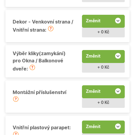
Změnit
Dekor - Venkovní strana /
Vnitřní strana:
+ 0 Kč
Výběr kliky(zamykání)
Změnit
pro Okna / Balkonové
+ 0 Kč
dveře:
Změnit
Montážní příslušenství
+ 0 Kč
Změnit
Vnitřní plastový parapet: