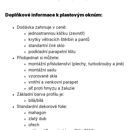
specifick
verze str
a zajišťuj
Zásadách
konzisten
Doplňkové informace k plastovým oknům:
ochrany osobních údajů společnosti Google
uživatels
zážitek.
Dodávka zahrnuje v ceně:
__cf_bm
29
Tento so
Cloudflare Inc.
jednostrannou kličku (zevnitř)
minut
cookie se
.heureka.cz
59
používá 
krytky větracích štěrbin a pantů
sekund
rozlišení
standartní čiré sklo
lidmi a
roboty. T
podkladní parapetní lištu
pro web
Přiobjednat si můžete:
přínosné,
bylo mož
montážní příslušenství (plechy, turbošrouby a jiné)
podávat
montážní sadu
platné zp
o použív
vzorované skla
jejich
vnitřní a venkovní parapet
webovýc
stránek.
síť proti hmyzu a žaluzie
Základní barva profilu je:
CookieScriptConsent
5
Tento so
CookieScript
měsíců
cookie
.oknadverenamiru.cz
bílá/bílá
4
používá
Standardní dekorové folie:
týdny
služba
Cookie-
mahagon
Script.co
zlatý dub
zapamato
předvole
ořech
souhlasu