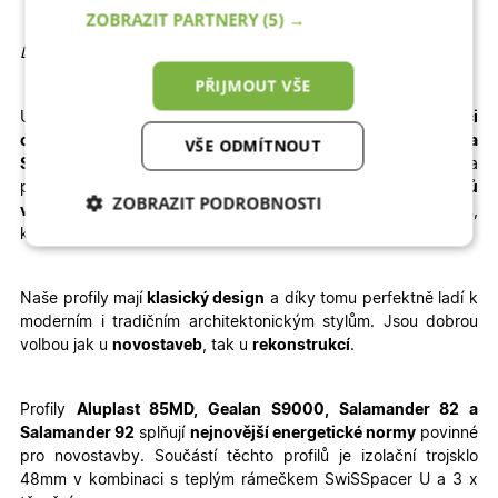
ZOBRAZIT PARTNERY
(5) →
Detailní informace
PŘIJMOUT VŠE
U vybrané konfigurace okamžitě
vidíte konečnou
kalkulaci
ceny.
Dodání je rychlé – pro profily
Aluplast, Gealan a
VŠE ODMÍTNOUT
Salamander
jsou to
3 – 4 týdny výroby + 1 týden doprava
a
pro profil
WDS
je termín výroby prodloužen na
6 – 8 týdnů
ZOBRAZIT PODROBNOSTI
výroby + doprava
. Velkou výhodou je jednoduchá
montáž
,
kterou zvládnete sami – stačí si přečíst
montážní návod
.
Nezbytně nutné
Analytické
cookies
cookies
Naše profily mají
klasický design
a díky tomu perfektně ladí k
moderním i tradičním architektonickým stylům. Jsou dobrou
volbou jak u
novostaveb
, tak u
rekonstrukcí
.
Marketingové
Funkční cookies
cookies
Profily
Aluplast 85MD, Gealan S9000, Salamander 82 a
Salamander 92
splňují
nejnovější energetické normy
povinné
pro novostavby. Součástí těchto profilů je izolační trojsklo
48mm v kombinaci s teplým rámečkem SwiSSpacer U a 3 x