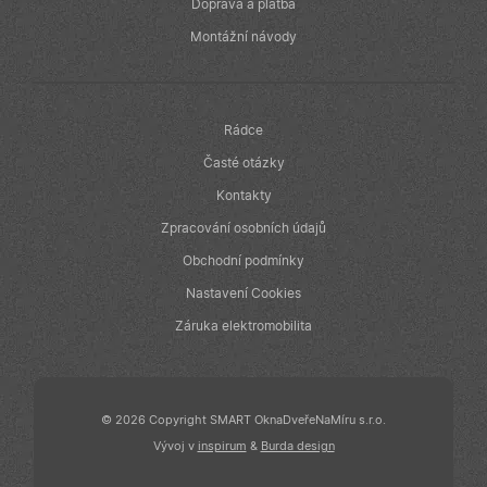
v reálném čase
Doprava a platba
od inzerentů
třetích stran
Montážní návody
IDE
1 rok
Tento soubor
Google LLC
cookie
.doubleclick.net
nastavuje
společnost
Doubleclick a
Rádce
provádí
informace o
Časté otázky
tom, jak
koncový
Kontakty
uživatel používá
webové stránky
Zpracování osobních údajů
a jakoukoli
reklamu, kterou
Obchodní podmínky
koncový
uživatel mohl
Nastavení Cookies
vidět před
návštěvou
uvedeného
Záruka elektromobilita
webu.
© 2026 Copyright SMART OknaDveřeNaMíru s.r.o.
Vývoj v
inspirum
&
Burda design