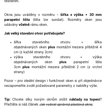
těsněním.
Nezbytně nutné cookies
Analytické cookies
Marketingové cookies
Funkční cookies
Okna jsou uváděny v rozměru –
šířka x výška
+ 30 mm
parapetní lišta
(lišta lze sundat). Rozměry oken jsou
Nezbytně nutné soubory cookie umožňují základní
udávány
včetně
rámu oken.
funkce webových stránek, jako je přihlášení
uživatele a správa účtu. Webové stránky nelze bez
nezbytně nutných souborů cookie správně používat.
Jak velký stavební otvor potřebujete?
Poskytovatel
/
Název
Vyprší
Popis
šířka stavebního otvoru = šířka
Doména
objednávaných oken
plus
montážní mezera přibližně 4
udid
.oknadverenamiru.cz
4
Tento co
cm (z každé strany 2cm)
týdny
se použív
2 dny
jedinečn
výška stavebního otvoru = výška
identifika
objednávaných oken
plus
parapetní lišta
zařízení, 
mají přís
3cm
plus
montážní mezera přibližně 2 cm (z vrchní
webové
strany)
stránce, 
sledovala
používání
Pozor – pro ideální design i funkčnost oken si při objednávce
zlepšila
nezapomeňte zvolit požadované parametry z nabídky výše.
uživatels
zkušenost
X-Inspishop-User-
oknadverenamiru.cz
1
Tento so
Tip:
Chcete díky novým oknům snížit
náklady na topení
?
Variant
týden
cookie sl
k zobraze
Přečtěte si náš článek
Jak vybrat správná plastová okna
.