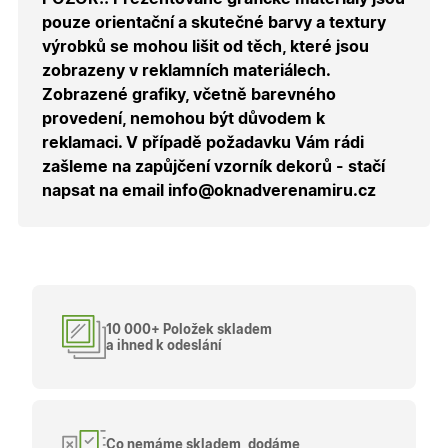
správnýc
pouze orientační a skutečné barvy a textury
cen a ob
výrobků se mohou lišit od těch, které jsou
X-Inspishop-Guest-
.oknadverenamiru.cz
1 měsíc
Tento so
Cart
cookie se
zobrazeny v reklamních materiálech.
používá 
uložení
Zobrazené grafiky, včetně barevného
obsahu
provedení, nemohou být důvodem k
nákupní
košíku pr
reklamaci. V případě požadavku Vám rádi
nepřihlá
uživatele.
zašleme na zapůjčení vzorník dekorů - stačí
napsat na email info@oknadverenamiru.cz
X-Inspishop-
.oknadverenamiru.cz
1 měsíc
Tento so
Currency
cookie si
pamatuje
zvolenou
měnu pr
správné
zobrazení
produktů 
shopu.
10 000+ Položek skladem
a ihned k odeslání
Poskytovatel
/
Název
Vyprší
Popis
Doména
Poskytovatel
/
Název
Vyprší
Popis
_bra_functionality
.oknadverenamiru.cz
1
Tato cookie
Doména
Co nemáme skladem, dodáme