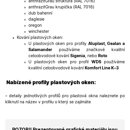
anthrazitGrau struktura (RAL 7016)
soubory
cookie
anthrazitGrau krupička (RAL 7016)
návštěvní
dub bahenní
Je nutné,
banner
daglesie
cookie
oregon
Cookie-
Script.co
winchester
fungoval
Kování plastových oken:
správně.
U plastových oken pro profily
Aluplast, Gealan a
X-Inspishop-User-
.oknadverenamiru.cz
1 měsíc
Tento so
Salamander
používáme značkové kvalitní
Token
cookie je
nezbytný
celoobvodové kování
Sigenia
, nebo
Roto
bezpečné
U plastových oken pro profil
WDS
používáme
přihlášen
udržení
kvalitní celoobvodové kování
Komfort Line K–3
uživatele
přihláše
během
Nabízené profily plastových oken:
návštěvy 
shopu.
X-Inspishop-User-
.oknadverenamiru.cz
1 měsíc
Tento so
– detaily jednotlivých profilů pro plastová okna naleznete po
Groups
cookie
kliknutí na název v profilu o který se zajímáte
uchováv
informaci
přiřazení
uživatele
zákaznick
skupiny 
zobrazen
POZOR!! Prezentované grafické materiály jsou