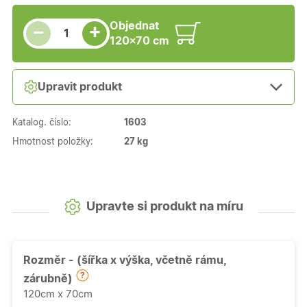
Snížit množství
Počet kusů
Zvýšit množství
Objednat
+
−
120×70 cm
Upravit produkt
Katalog. číslo:
1603
Hmotnost položky:
27 kg
Upravte si produkt na míru
Rozměr - (šířka x výška, včetně rámu,
zárubně)
120cm x 70cm