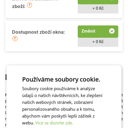
zboží:
+ 0 Kč
Změnit
Dostupnost zboží okna:
+ 0 Kč
Popis produktu
Používáme soubory cookie.
Soubory cookie používáme k analýze
údajů o našich návštěvnících, ke zlepšení
Kvalitní a cenově dostupné
otevíravé
plastové okno si můžete
přizpůsobit
na míru
. Na výběr máme
různé
našich webových stránek, zobrazení
rozměry
,
profily
,
prosklení
i
dekory
včetně dřevěných. Zvolit
personalizovaného obsahu a k tomu,
lze izolační dvojsklo či
trojsklo v kombinaci s teplým
abychom vám poskytli lepší zážitek z
rámečkem
– zkrátka to, co vašemu domu či bytu sedne
webu.
Více se dozvíte zde.
nejlépe!