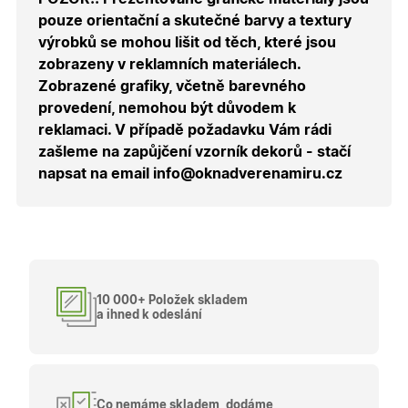
správnýc
pouze orientační a skutečné barvy a textury
cen a ob
výrobků se mohou lišit od těch, které jsou
X-Inspishop-Guest-
.oknadverenamiru.cz
1 měsíc
Tento so
Cart
cookie se
zobrazeny v reklamních materiálech.
používá 
uložení
Zobrazené grafiky, včetně barevného
obsahu
provedení, nemohou být důvodem k
nákupní
košíku pr
reklamaci. V případě požadavku Vám rádi
nepřihlá
uživatele.
zašleme na zapůjčení vzorník dekorů - stačí
napsat na email info@oknadverenamiru.cz
X-Inspishop-
.oknadverenamiru.cz
1 měsíc
Tento so
Currency
cookie si
pamatuje
zvolenou
měnu pr
správné
zobrazení
produktů 
shopu.
10 000+ Položek skladem
a ihned k odeslání
Poskytovatel
/
Název
Vyprší
Popis
Doména
Poskytovatel
/
Název
Vyprší
Popis
_bra_functionality
.oknadverenamiru.cz
1
Tato cookie
Doména
Co nemáme skladem, dodáme