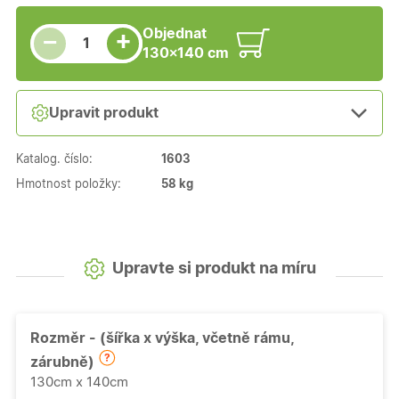
Snížit množství
Počet kusů
Zvýšit množství
Objednat
+
−
130×140 cm
Upravit produkt
Katalog. číslo:
1603
Hmotnost položky:
58 kg
Upravte si produkt na míru
Rozměr - (šířka x výška, včetně rámu,
zárubně)
130cm x 140cm