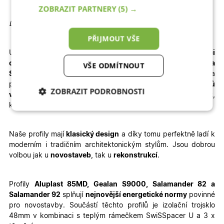
ZOBRAZIT PARTNERY
(5) →
Detailní informace
PŘIJMOUT VŠE
U vybrané konfigurace okamžitě
vidíte konečnou
kalkulaci
ceny.
Dodání je rychlé – pro profily
Aluplast, Gealan a
VŠE ODMÍTNOUT
Salamander
jsou to
3 – 4 týdny výroby + 1 týden doprava
a
pro profil
WDS
je termín výroby prodloužen na
6 – 8 týdnů
ZOBRAZIT PODROBNOSTI
výroby + doprava
. Velkou výhodou je jednoduchá
montáž
,
kterou zvládnete sami – stačí si přečíst
montážní návod
.
Nezbytně nutné
Analytické
cookies
cookies
Naše profily mají
klasický design
a díky tomu perfektně ladí k
moderním i tradičním architektonickým stylům. Jsou dobrou
volbou jak u
novostaveb
, tak u
rekonstrukcí
.
Marketingové
Funkční cookies
cookies
Profily
Aluplast 85MD, Gealan S9000, Salamander 82 a
Salamander 92
splňují
nejnovější energetické normy
povinné
pro novostavby. Součástí těchto profilů je izolační trojsklo
48mm v kombinaci s teplým rámečkem SwiSSpacer U a 3 x