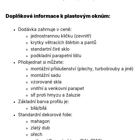
specifick
verze str
a zajišťuj
Zásadách
konzisten
Doplňkové informace k plastovým oknům:
ochrany osobních údajů společnosti Google
uživatels
zážitek.
Dodávka zahrnuje v ceně:
__cf_bm
29
Tento so
Cloudflare Inc.
jednostrannou kličku (zevnitř)
minut
cookie se
.heureka.cz
59
používá 
krytky větracích štěrbin a pantů
sekund
rozlišení
standartní čiré sklo
lidmi a
roboty. T
podkladní parapetní lištu
pro web
Přiobjednat si můžete:
přínosné,
bylo mož
montážní příslušenství (plechy, turbošrouby a jiné)
podávat
montážní sadu
platné zp
o použív
vzorované skla
jejich
vnitřní a venkovní parapet
webovýc
stránek.
síť proti hmyzu a žaluzie
Základní barva profilu je:
CookieScriptConsent
5
Tento so
CookieScript
měsíců
cookie
.oknadverenamiru.cz
bílá/bílá
4
používá
Standardní dekorové folie:
týdny
služba
Cookie-
mahagon
Script.co
zlatý dub
zapamato
předvole
ořech
souhlasu