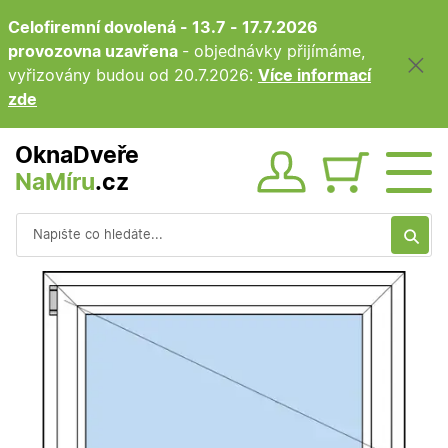
Celofiremní dovolená - 13.7 - 17.7.2026
provozovna uzavřena
- objednávky přijímáme,
vyřizovány budou od 20.7.2026:
Více informací
zde
OknaDveře
NaMíru
.cz
Obsah ko
Vyhledávání