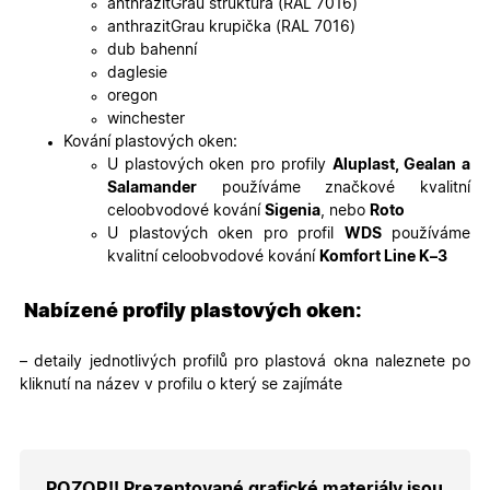
anthrazitGrau struktura (RAL 7016)
soubory
cookie
anthrazitGrau krupička (RAL 7016)
návštěvní
dub bahenní
Je nutné,
banner
daglesie
cookie
oregon
Cookie-
Script.co
winchester
fungoval
Kování plastových oken:
správně.
U plastových oken pro profily
Aluplast, Gealan a
X-Inspishop-User-
.oknadverenamiru.cz
1 měsíc
Tento so
Salamander
používáme značkové kvalitní
Token
cookie je
nezbytný
celoobvodové kování
Sigenia
, nebo
Roto
bezpečné
U plastových oken pro profil
WDS
používáme
přihlášen
udržení
kvalitní celoobvodové kování
Komfort Line K–3
uživatele
přihláše
během
Nabízené profily plastových oken:
návštěvy 
shopu.
X-Inspishop-User-
.oknadverenamiru.cz
1 měsíc
Tento so
– detaily jednotlivých profilů pro plastová okna naleznete po
Groups
cookie
kliknutí na název v profilu o který se zajímáte
uchováv
informaci
přiřazení
uživatele
zákaznick
skupiny 
zobrazen
POZOR!! Prezentované grafické materiály jsou