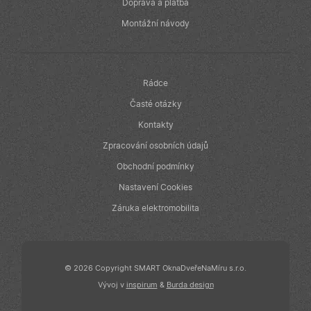
v reálném čase
Doprava a platba
od inzerentů
třetích stran
Montážní návody
IDE
1 rok
Tento soubor
Google LLC
cookie
.doubleclick.net
nastavuje
společnost
Doubleclick a
Rádce
provádí
informace o
Časté otázky
tom, jak
koncový
Kontakty
uživatel používá
webové stránky
Zpracování osobních údajů
a jakoukoli
reklamu, kterou
Obchodní podmínky
koncový
uživatel mohl
Nastavení Cookies
vidět před
návštěvou
uvedeného
Záruka elektromobilita
webu.
© 2026 Copyright SMART OknaDveřeNaMíru s.r.o.
Vývoj v
inspirum
&
Burda design