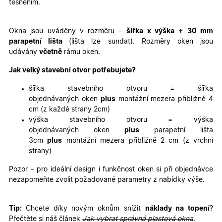
těsněním.
Nezbytně nutné cookies
Analytické cookies
Marketingové cookies
Funkční cookies
Okna jsou uváděny v rozměru –
šířka x výška
+ 30 mm
parapetní lišta
(lišta lze sundat). Rozměry oken jsou
Nezbytně nutné soubory cookie umožňují základní
udávány
včetně
rámu oken.
funkce webových stránek, jako je přihlášení
uživatele a správa účtu. Webové stránky nelze bez
nezbytně nutných souborů cookie správně používat.
Jak velký stavební otvor potřebujete?
Poskytovatel
/
Název
Vyprší
Popis
šířka stavebního otvoru = šířka
Doména
objednávaných oken
plus
montážní mezera přibližně 4
udid
.oknadverenamiru.cz
4
Tento co
cm (z každé strany 2cm)
týdny
se použív
2 dny
jedinečn
výška stavebního otvoru = výška
identifika
objednávaných oken
plus
parapetní lišta
zařízení, 
mají přís
3cm
plus
montážní mezera přibližně 2 cm (z vrchní
webové
strany)
stránce, 
sledovala
používání
Pozor – pro ideální design i funkčnost oken si při objednávce
zlepšila
nezapomeňte zvolit požadované parametry z nabídky výše.
uživatels
zkušenost
X-Inspishop-User-
oknadverenamiru.cz
1
Tento so
Tip:
Chcete díky novým oknům snížit
náklady na topení
?
Variant
týden
cookie sl
k zobraze
Přečtěte si náš článek
Jak vybrat správná plastová okna
.