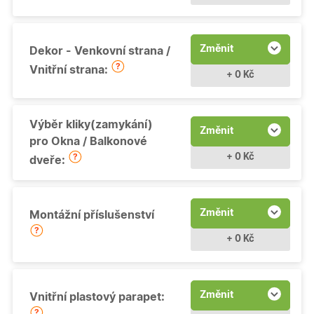
Změnit
Dekor - Venkovní strana /
Vnitřní strana:
+ 0 Kč
Výběr kliky(zamykání)
Změnit
pro Okna / Balkonové
+ 0 Kč
dveře:
Změnit
Montážní příslušenství
+ 0 Kč
Změnit
Vnitřní plastový parapet: