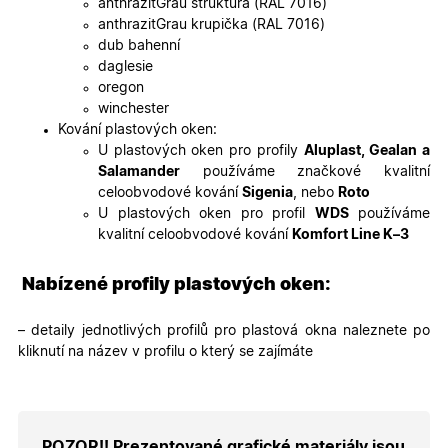
anthrazitGrau struktura (RAL 7016)
soubory
cookie
anthrazitGrau krupička (RAL 7016)
návštěvní
dub bahenní
Je nutné,
banner
daglesie
cookie
oregon
Cookie-
Script.co
winchester
fungoval
Kování plastových oken:
správně.
U plastových oken pro profily
Aluplast, Gealan a
X-Inspishop-User-
.oknadverenamiru.cz
1 měsíc
Tento so
Salamander
používáme značkové kvalitní
Token
cookie je
nezbytný
celoobvodové kování
Sigenia
, nebo
Roto
bezpečné
U plastových oken pro profil
WDS
používáme
přihlášen
udržení
kvalitní celoobvodové kování
Komfort Line K–3
uživatele
přihláše
během
Nabízené profily plastových oken:
návštěvy 
shopu.
X-Inspishop-User-
.oknadverenamiru.cz
1 měsíc
Tento so
– detaily jednotlivých profilů pro plastová okna naleznete po
Groups
cookie
kliknutí na název v profilu o který se zajímáte
uchováv
informaci
přiřazení
uživatele
zákaznick
skupiny 
zobrazen
POZOR!! Prezentované grafické materiály jsou