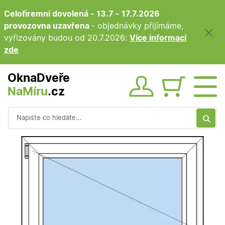
Celofiremní dovolená - 13.7 - 17.7.2026
provozovna uzavřena
- objednávky přijímáme,
vyřizovány budou od 20.7.2026:
Více informací
zde
OknaDveře
NaMíru
.cz
Obsah ko
Vyhledávání