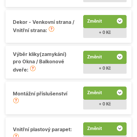
Změnit
Dekor - Venkovní strana /
Vnitřní strana:
+ 0 Kč
Výběr kliky(zamykání)
Změnit
pro Okna / Balkonové
+ 0 Kč
dveře:
Změnit
Montážní příslušenství
+ 0 Kč
Změnit
Vnitřní plastový parapet: