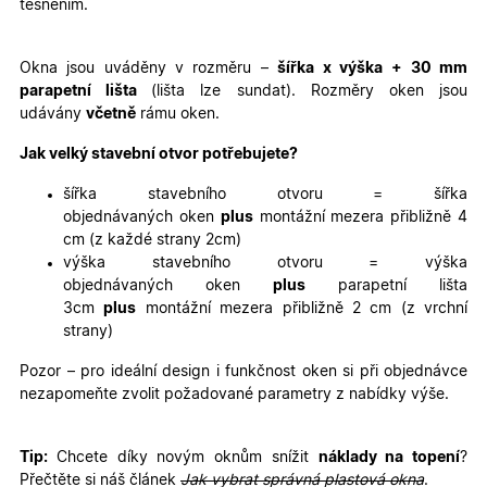
těsněním.
Nezbytně nutné cookies
Analytické cookies
Marketingové cookies
Funkční cookies
Okna jsou uváděny v rozměru –
šířka x výška
+ 30 mm
parapetní lišta
(lišta lze sundat). Rozměry oken jsou
Nezbytně nutné soubory cookie umožňují základní
udávány
včetně
rámu oken.
funkce webových stránek, jako je přihlášení
uživatele a správa účtu. Webové stránky nelze bez
nezbytně nutných souborů cookie správně používat.
Jak velký stavební otvor potřebujete?
Poskytovatel
/
Název
Vyprší
Popis
šířka stavebního otvoru = šířka
Doména
objednávaných oken
plus
montážní mezera přibližně 4
udid
.oknadverenamiru.cz
4
Tento co
cm (z každé strany 2cm)
týdny
se použív
2 dny
jedinečn
výška stavebního otvoru = výška
identifika
objednávaných oken
plus
parapetní lišta
zařízení, 
mají přís
3cm
plus
montážní mezera přibližně 2 cm (z vrchní
webové
strany)
stránce, 
sledovala
používání
Pozor – pro ideální design i funkčnost oken si při objednávce
zlepšila
nezapomeňte zvolit požadované parametry z nabídky výše.
uživatels
zkušenost
X-Inspishop-User-
oknadverenamiru.cz
1
Tento so
Tip:
Chcete díky novým oknům snížit
náklady na topení
?
Variant
týden
cookie sl
k zobraze
Přečtěte si náš článek
Jak vybrat správná plastová okna
.