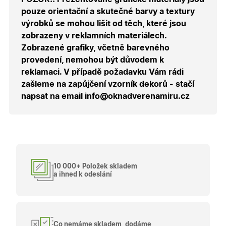
správnýc
pouze orientační a skutečné barvy a textury
cen a ob
výrobků se mohou lišit od těch, které jsou
X-Inspishop-Guest-
.oknadverenamiru.cz
1 měsíc
Tento so
Cart
cookie se
zobrazeny v reklamních materiálech.
používá 
uložení
Zobrazené grafiky, včetně barevného
obsahu
provedení, nemohou být důvodem k
nákupní
košíku pr
reklamaci. V případě požadavku Vám rádi
nepřihlá
uživatele.
zašleme na zapůjčení vzorník dekorů - stačí
napsat na email info@oknadverenamiru.cz
X-Inspishop-
.oknadverenamiru.cz
1 měsíc
Tento so
Currency
cookie si
pamatuje
zvolenou
měnu pr
správné
zobrazení
produktů 
shopu.
10 000+ Položek skladem
a ihned k odeslání
Poskytovatel
/
Název
Vyprší
Popis
Doména
Poskytovatel
/
Název
Vyprší
Popis
_bra_functionality
.oknadverenamiru.cz
1
Tato cookie
Doména
Co nemáme skladem, dodáme