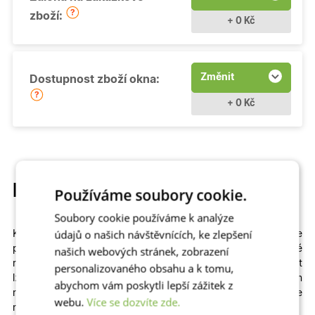
zboží:
+ 0 Kč
Změnit
Dostupnost zboží okna:
+ 0 Kč
Popis produktu
Používáme soubory cookie.
Soubory cookie používáme k analýze
údajů o našich návštěvnících, ke zlepšení
Kvalitní a cenově dostupné
otevíravé
plastové okno si můžete
přizpůsobit
na míru
. Na výběr máme
různé
našich webových stránek, zobrazení
rozměry
,
profily
,
prosklení
i
dekory
včetně dřevěných. Zvolit
personalizovaného obsahu a k tomu,
lze izolační dvojsklo či
trojsklo v kombinaci s teplým
abychom vám poskytli lepší zážitek z
rámečkem
– zkrátka to, co vašemu domu či bytu sedne
webu.
Více se dozvíte zde.
nejlépe!