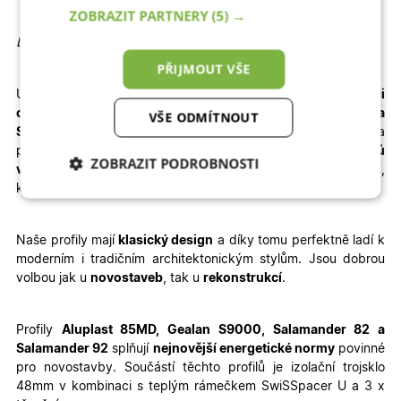
ZOBRAZIT PARTNERY
(5) →
Detailní informace
PŘIJMOUT VŠE
U vybrané konfigurace okamžitě
vidíte konečnou
kalkulaci
ceny.
Dodání je rychlé – pro profily
Aluplast, Gealan a
VŠE ODMÍTNOUT
Salamander
jsou to
3 – 4 týdny výroby + 1 týden doprava
a
pro profil
WDS
je termín výroby prodloužen na
6 – 8 týdnů
ZOBRAZIT PODROBNOSTI
výroby + doprava
. Velkou výhodou je jednoduchá
montáž
,
kterou zvládnete sami – stačí si přečíst
montážní návod
.
Nezbytně nutné
Analytické
cookies
cookies
Naše profily mají
klasický design
a díky tomu perfektně ladí k
moderním i tradičním architektonickým stylům. Jsou dobrou
volbou jak u
novostaveb
, tak u
rekonstrukcí
.
Marketingové
Funkční cookies
cookies
Profily
Aluplast 85MD, Gealan S9000, Salamander 82 a
Salamander 92
splňují
nejnovější energetické normy
povinné
pro novostavby. Součástí těchto profilů je izolační trojsklo
48mm v kombinaci s teplým rámečkem SwiSSpacer U a 3 x