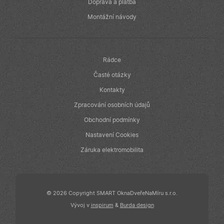
v reálném čase
Doprava a platba
od inzerentů
třetích stran
Montážní návody
IDE
1 rok
Tento soubor
Google LLC
cookie
.doubleclick.net
nastavuje
společnost
Doubleclick a
Rádce
provádí
informace o
Časté otázky
tom, jak
koncový
Kontakty
uživatel používá
webové stránky
Zpracování osobních údajů
a jakoukoli
reklamu, kterou
Obchodní podmínky
koncový
uživatel mohl
Nastavení Cookies
vidět před
návštěvou
uvedeného
Záruka elektromobilita
webu.
© 2026 Copyright SMART OknaDveřeNaMíru s.r.o.
Vývoj v
inspirum
&
Burda design