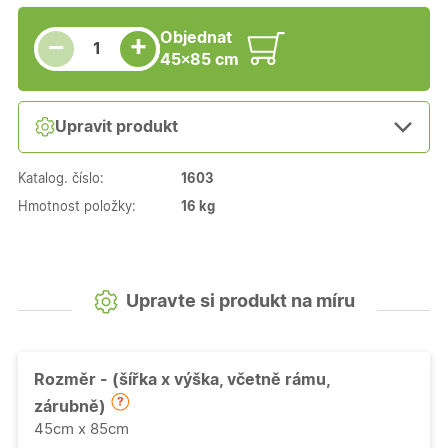
Snížit množství
Počet kusů
Zvýšit množství
Objednat
+
−
45×85 cm
Upravit produkt
Katalog. číslo:
1603
Hmotnost položky:
16 kg
Upravte si produkt na míru
Rozměr - (šířka x výška, včetně rámu,
zárubně)
45cm x 85cm