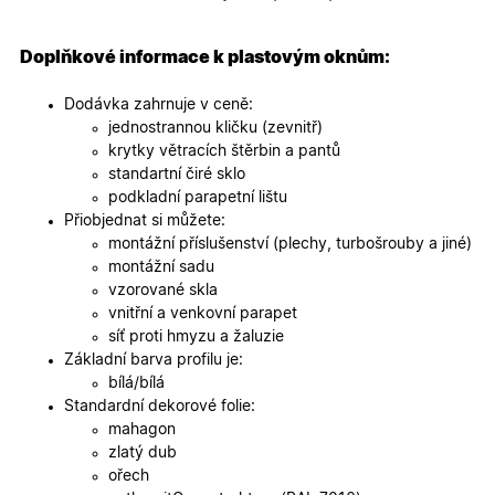
specifick
verze str
a zajišťuj
Zásadách
konzisten
Doplňkové informace k plastovým oknům:
ochrany osobních údajů společnosti Google
uživatels
zážitek.
Dodávka zahrnuje v ceně:
__cf_bm
29
Tento so
Cloudflare Inc.
jednostrannou kličku (zevnitř)
minut
cookie se
.heureka.cz
59
používá 
krytky větracích štěrbin a pantů
sekund
rozlišení
standartní čiré sklo
lidmi a
roboty. T
podkladní parapetní lištu
pro web
Přiobjednat si můžete:
přínosné,
bylo mož
montážní příslušenství (plechy, turbošrouby a jiné)
podávat
montážní sadu
platné zp
o použív
vzorované skla
jejich
vnitřní a venkovní parapet
webovýc
stránek.
síť proti hmyzu a žaluzie
Základní barva profilu je:
CookieScriptConsent
5
Tento so
CookieScript
měsíců
cookie
.oknadverenamiru.cz
bílá/bílá
4
používá
Standardní dekorové folie:
týdny
služba
Cookie-
mahagon
Script.co
zlatý dub
zapamato
předvole
ořech
souhlasu