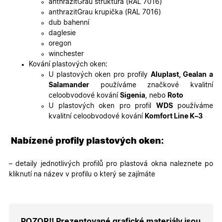
anthrazitGrau struktura (RAL 7016)
soubory
cookie
anthrazitGrau krupička (RAL 7016)
návštěvní
dub bahenní
Je nutné,
banner
daglesie
cookie
oregon
Cookie-
Script.co
winchester
fungoval
Kování plastových oken:
správně.
U plastových oken pro profily
Aluplast, Gealan a
X-Inspishop-User-
.oknadverenamiru.cz
1 měsíc
Tento so
Salamander
používáme značkové kvalitní
Token
cookie je
nezbytný
celoobvodové kování
Sigenia
, nebo
Roto
bezpečné
U plastových oken pro profil
WDS
používáme
přihlášen
udržení
kvalitní celoobvodové kování
Komfort Line K–3
uživatele
přihláše
během
Nabízené profily plastových oken:
návštěvy 
shopu.
X-Inspishop-User-
.oknadverenamiru.cz
1 měsíc
Tento so
– detaily jednotlivých profilů pro plastová okna naleznete po
Groups
cookie
kliknutí na název v profilu o který se zajímáte
uchováv
informaci
přiřazení
uživatele
zákaznick
skupiny 
zobrazen
POZOR!! Prezentované grafické materiály jsou