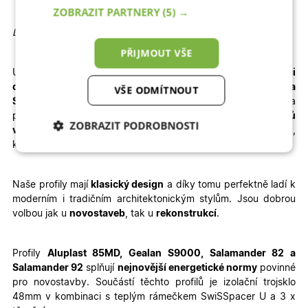
ZOBRAZIT PARTNERY
(5) →
Detailní informace
PŘIJMOUT VŠE
U vybrané konfigurace okamžitě
vidíte konečnou
kalkulaci
ceny.
Dodání je rychlé – pro profily
Aluplast, Gealan a
VŠE ODMÍTNOUT
Salamander
jsou to
3 – 4 týdny výroby + 1 týden doprava
a
pro profil
WDS
je termín výroby prodloužen na
6 – 8 týdnů
ZOBRAZIT PODROBNOSTI
výroby + doprava
. Velkou výhodou je jednoduchá
montáž
,
kterou zvládnete sami – stačí si přečíst
montážní návod
.
Nezbytně nutné
Analytické
cookies
cookies
Naše profily mají
klasický design
a díky tomu perfektně ladí k
moderním i tradičním architektonickým stylům. Jsou dobrou
volbou jak u
novostaveb
, tak u
rekonstrukcí
.
Marketingové
Funkční cookies
cookies
Profily
Aluplast 85MD, Gealan S9000, Salamander 82 a
Salamander 92
splňují
nejnovější energetické normy
povinné
pro novostavby. Součástí těchto profilů je izolační trojsklo
48mm v kombinaci s teplým rámečkem SwiSSpacer U a 3 x