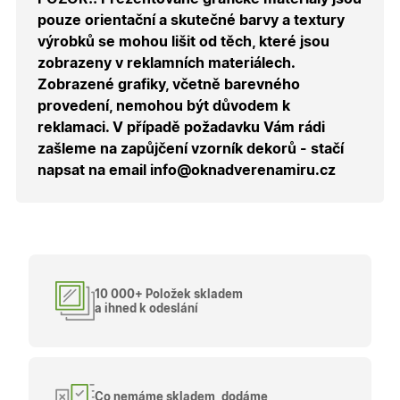
správnýc
pouze orientační a skutečné barvy a textury
cen a ob
výrobků se mohou lišit od těch, které jsou
X-Inspishop-Guest-
.oknadverenamiru.cz
1 měsíc
Tento so
Cart
cookie se
zobrazeny v reklamních materiálech.
používá 
uložení
Zobrazené grafiky, včetně barevného
obsahu
provedení, nemohou být důvodem k
nákupní
košíku pr
reklamaci. V případě požadavku Vám rádi
nepřihlá
uživatele.
zašleme na zapůjčení vzorník dekorů - stačí
napsat na email info@oknadverenamiru.cz
X-Inspishop-
.oknadverenamiru.cz
1 měsíc
Tento so
Currency
cookie si
pamatuje
zvolenou
měnu pr
správné
zobrazení
produktů 
shopu.
10 000+ Položek skladem
a ihned k odeslání
Poskytovatel
/
Název
Vyprší
Popis
Doména
Poskytovatel
/
Název
Vyprší
Popis
_bra_functionality
.oknadverenamiru.cz
1
Tato cookie
Doména
Co nemáme skladem, dodáme