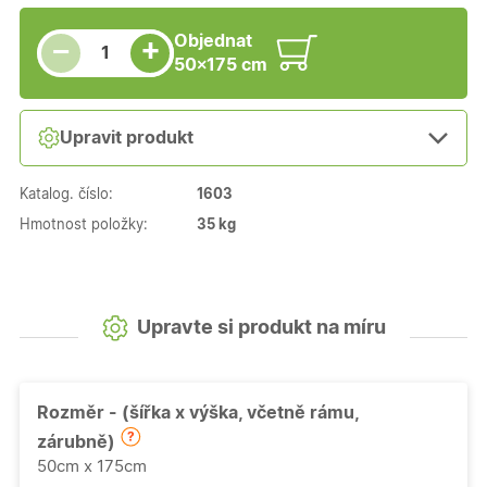
Snížit množství
Počet kusů
Zvýšit množství
Objednat
+
−
50×175 cm
Upravit produkt
Katalog. číslo:
1603
Hmotnost položky:
35 kg
Upravte si produkt na míru
Rozměr - (šířka x výška, včetně rámu,
zárubně)
50cm x 175cm