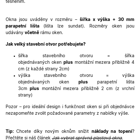
těsněním.
Nezbytně nutné cookies
Analytické cookies
Marketingové cookies
Funkční cookies
Okna jsou uváděny v rozměru –
šířka x výška
+ 30 mm
parapetní lišta
(lišta lze sundat). Rozměry oken jsou
Nezbytně nutné soubory cookie umožňují základní
udávány
včetně
rámu oken.
funkce webových stránek, jako je přihlášení
uživatele a správa účtu. Webové stránky nelze bez
nezbytně nutných souborů cookie správně používat.
Jak velký stavební otvor potřebujete?
Poskytovatel
/
Název
Vyprší
Popis
šířka stavebního otvoru = šířka
Doména
objednávaných oken
plus
montážní mezera přibližně 4
udid
.oknadverenamiru.cz
4
Tento co
cm (z každé strany 2cm)
týdny
se použív
2 dny
jedinečn
výška stavebního otvoru = výška
identifika
objednávaných oken
plus
parapetní lišta
zařízení, 
mají přís
3cm
plus
montážní mezera přibližně 2 cm (z vrchní
webové
strany)
stránce, 
sledovala
používání
Pozor – pro ideální design i funkčnost oken si při objednávce
zlepšila
nezapomeňte zvolit požadované parametry z nabídky výše.
uživatels
zkušenost
X-Inspishop-User-
oknadverenamiru.cz
1
Tento so
Tip:
Chcete díky novým oknům snížit
náklady na topení
?
Variant
týden
cookie sl
k zobraze
Přečtěte si náš článek
Jak vybrat správná plastová okna
.