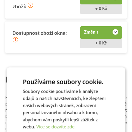
zboží:
+ 0 Kč
Změnit
Dostupnost zboží okna:
+ 0 Kč
Popis produktu
Používáme soubory cookie.
Soubory cookie používáme k analýze
údajů o našich návštěvnících, ke zlepšení
Kvalitní a cenově dostupné
otevíravé
plastové okno si můžete
přizpůsobit
na míru
. Na výběr máme
různé
našich webových stránek, zobrazení
rozměry
,
profily
,
prosklení
i
dekory
včetně dřevěných. Zvolit
personalizovaného obsahu a k tomu,
lze izolační dvojsklo či
trojsklo v kombinaci s teplým
abychom vám poskytli lepší zážitek z
rámečkem
– zkrátka to, co vašemu domu či bytu sedne
webu.
Více se dozvíte zde.
nejlépe!