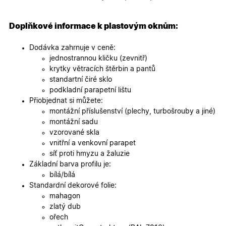
specifick
verze str
a zajišťuj
Zásadách
konzisten
Doplňkové informace k plastovým oknům:
ochrany osobních údajů společnosti Google
uživatels
zážitek.
Dodávka zahrnuje v ceně:
__cf_bm
29
Tento so
Cloudflare Inc.
jednostrannou kličku (zevnitř)
minut
cookie se
.heureka.cz
59
používá 
krytky větracích štěrbin a pantů
sekund
rozlišení
standartní čiré sklo
lidmi a
roboty. T
podkladní parapetní lištu
pro web
Přiobjednat si můžete:
přínosné,
bylo mož
montážní příslušenství (plechy, turbošrouby a jiné)
podávat
montážní sadu
platné zp
o použív
vzorované skla
jejich
vnitřní a venkovní parapet
webovýc
stránek.
síť proti hmyzu a žaluzie
Základní barva profilu je:
CookieScriptConsent
5
Tento so
CookieScript
měsíců
cookie
.oknadverenamiru.cz
bílá/bílá
4
používá
Standardní dekorové folie:
týdny
služba
Cookie-
mahagon
Script.co
zlatý dub
zapamato
předvole
ořech
souhlasu