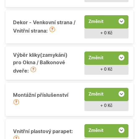
Změnit
Dekor - Venkovní strana /
Vnitřní strana:
+ 0 Kč
Výběr kliky(zamykání)
Změnit
pro Okna / Balkonové
+ 0 Kč
dveře:
Změnit
Montážní příslušenství
+ 0 Kč
Změnit
Vnitřní plastový parapet: