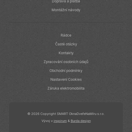
v reálném čase
Doprava a platba
od inzerentů
třetích stran
Montážní návody
IDE
1 rok
Tento soubor
Google LLC
cookie
.doubleclick.net
nastavuje
společnost
Doubleclick a
Rádce
provádí
informace o
Časté otázky
tom, jak
koncový
Kontakty
uživatel používá
webové stránky
Zpracování osobních údajů
a jakoukoli
reklamu, kterou
Obchodní podmínky
koncový
uživatel mohl
Nastavení Cookies
vidět před
návštěvou
uvedeného
Záruka elektromobilita
webu.
© 2026 Copyright SMART OknaDveřeNaMíru s.r.o.
Vývoj v
inspirum
&
Burda design