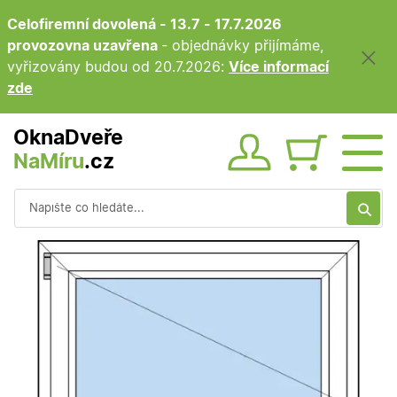
Celofiremní dovolená - 13.7 - 17.7.2026
provozovna uzavřena
- objednávky přijímáme,
vyřizovány budou od 20.7.2026:
Více informací
zde
OknaDveře
NaMíru
.cz
Obsah ko
Vyhledávání