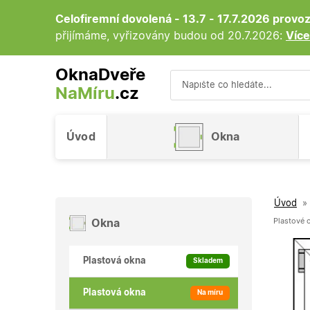
Celofiremní dovolená - 13.7 - 17.7.2026 prov
přijímáme, vyřizovány budou od 20.7.2026:
Více
OknaDveře
NaMíru
.cz
Vyhledávání
Úvod
Okna
Úvod
»
Plastové 
Okna
Plastová okna
Skladem
Plastová okna
Na míru