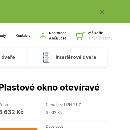
Registrace
Váš košík
ody
Kontakty
Obsah k
a můj účet
je nyní prázdný
 dveře
Interiérové dveře
Plastové okno otevíravé
Cena
Cena bez DPH 21 %
3 632 Kč
3 002 Kč
Doba dodání: