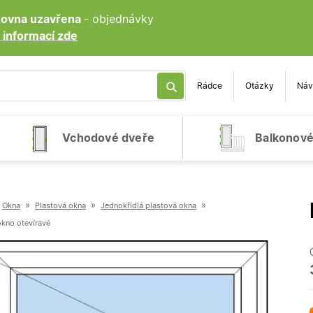
ozovna uzavřena
- objednávky
 informací zde
Rádce
Otázky
Náv
Vchodové dveře
Balkonové
»
»
»
Okna
Plastová okna
Jednokřídlá plastová okna
okno otevíravé