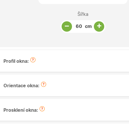
Šířka
Snížit množství
Počet kusů
Zvýšit množství
+
−
cm
Profil okna:
Orientace okna:
Prosklení okna: