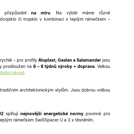
é verze stránky a
 přizpůsobit
na míru
. Na výběr máme
různé
dvojsklo či
trojsklo v kombinaci s teplým rámečkem
–
 lidmi a roboty. To
latné zprávy o
ipt.com k
ookie návštěvníků.
fungoval správně.
rychlé – pro profily
Aluplast, Gealan a Salamander
jsou
řihlášení a udržení
by prodloužen na
6 – 8 týdnů výroby + doprava
. Velkou
u.
tážní návod
.
zení uživatele do
n a obsahu.
 tradičním architektonickým stylům. Jsou dobrou volbou
ahu nákupního
u pro správné
92
splňují
nejnovější energetické normy
povinné pro
 s teplým rámečkem SwiSSpacer U a 3 x těsněním.