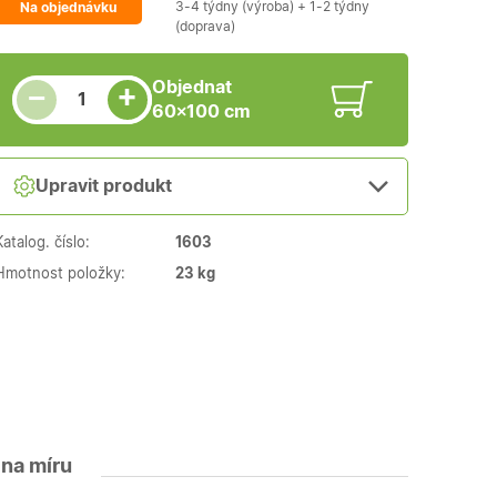
3-4 týdny (výroba) + 1-2 týdny
Na objednávku
(doprava)
Snížit množství
Počet kusů
Zvýšit množství
Objednat
+
−
60×100 cm
Upravit produkt
Katalog. číslo:
1603
Hmotnost položky:
23 kg
 na míru