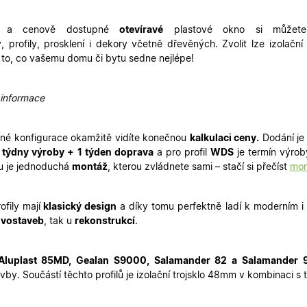
2 dny
uživatelskou zkušenost.
oknadverenamiru.cz
1
Tento soubor cookie slouží k zobrazení specifick
tní a cenově dostupné
otevíravé
plastové okno si můžete
týden
zajišťuje konzistentní uživatelský zážitek.
y
,
profily
,
prosklení
i
dekory
včetně dřevěných. Zvolit lze izolační 
29
Tento soubor cookie se používá k rozlišení mezi
Cloudflare Inc.
 to, co vašemu domu či bytu sedne nejlépe!
minut
je pro web přínosné, aby bylo možné podávat p
.heureka.cz
59
používání jejich webových stránek.
sekund
 informace
Zásadách ochrany osobních údajů společnosti Google
nt
5
Tento soubor cookie používá služba Cookie-Scr
CookieScript
měsíců
zapamatování předvoleb souhlasu se soubory c
.oknadverenamiru.cz
4
Je nutné, aby banner cookie Cookie-Script.com 
týdny
né konfigurace okamžitě
vidíte konečnou
kalkulaci ceny.
Dodání je 
.oknadverenamiru.cz
1 měsíc
Tento soubor cookie je nezbytný pro bezpečné p
4 týdny výroby + 1 týden doprava
a pro profil
WDS
je termín výro
uživatele přihlášeného během návštěvy e-shop
u je jednoduchá
montáž
, kterou zvládnete sami – stačí si přečíst
mon
.oknadverenamiru.cz
1 měsíc
Tento soubor cookie uchovává informaci o přiřa
zákaznické skupiny pro zobrazení správných ce
ofily mají
klasický design
a díky tomu perfektně ladí k moderním i
.oknadverenamiru.cz
1 měsíc
Tento soubor cookie se používá k uložení obs
košíku pro nepřihlášené uživatele.
vostaveb
, tak u
rekonstrukcí
.
.oknadverenamiru.cz
1 měsíc
Tento soubor cookie si pamatuje zvolenou měn
zobrazení cen produktů v e-shopu.
Aluplast 85MD, Gealan S9000, Salamander 82 a Salamander 
vby. Součástí těchto profilů je izolační trojsklo 48mm v kombinaci
Poskytovatel
Poskytovatel
/
/
Doména
Vyprší
Popis