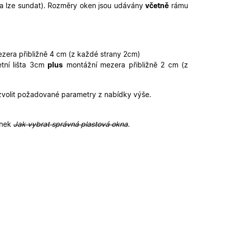
šta lze sundat). Rozměry oken jsou udávány
včetně
rámu
funkčními cookies.
ickými cookies
ovými cookies
ování stavu relace.
erou vlastní
ka webu podporuje
zera přibližně 4 cm (z každé strany 2cm)
sal Analytics - což
tní lišta 3cm
plus
montážní mezera přibližně 2 cm (z
é služby Google.
alezen jako soubor
ch uživatelů
 stavu relace.
ikátoru klienta. Je
louží k výpočtu
provádí informace o
 zvolit požadované parametry z nabídky výše.
lytické přehledy
koli reklamu,
deného webu.
ánek
Jak vybrat správná plastová okna
.
, jako je nabízení
provádí informace o
koli reklamu,
deného webu.