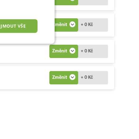
Změnit
+ 0 Kč
IJMOUT VŠE
nkční cookies
Změnit
+ 0 Kč
Změnit
+ 0 Kč
okies
 správa účtu. Webové
zařízení, která mají
ní a zlepšila