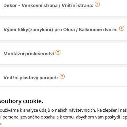
Dekor - Venkovní strana / Vnitřní strana:
Výběr kliky(zamykání) pro Okna / Balkonové dveře:
Montážní příslušenství
Vnitřní plastový parapet:
oubory cookie.
Venkovní pozinkovaný parapet:
oužíváme k analýze údajů o našich návštěvnících, ke zlepšení na
ní personalizovaného obsahu a k tomu, abychom vám poskytli lepš
e.
Síť proti hmyzu