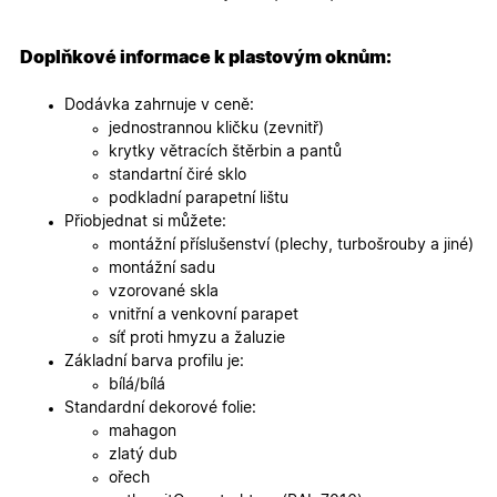
specifick
verze str
a zajišťuj
Zásadách
konzisten
Doplňkové informace k plastovým oknům:
ochrany osobních údajů společnosti Google
uživatels
zážitek.
Dodávka zahrnuje v ceně:
__cf_bm
29
Tento so
Cloudflare Inc.
jednostrannou kličku (zevnitř)
minut
cookie se
.heureka.cz
59
používá 
krytky větracích štěrbin a pantů
sekund
rozlišení
standartní čiré sklo
lidmi a
roboty. T
podkladní parapetní lištu
pro web
Přiobjednat si můžete:
přínosné,
bylo mož
montážní příslušenství (plechy, turbošrouby a jiné)
podávat
montážní sadu
platné zp
o použív
vzorované skla
jejich
vnitřní a venkovní parapet
webovýc
stránek.
síť proti hmyzu a žaluzie
Základní barva profilu je:
CookieScriptConsent
5
Tento so
CookieScript
měsíců
cookie
.oknadverenamiru.cz
bílá/bílá
4
používá
Standardní dekorové folie:
týdny
služba
Cookie-
mahagon
Script.co
zlatý dub
zapamato
předvole
ořech
souhlasu