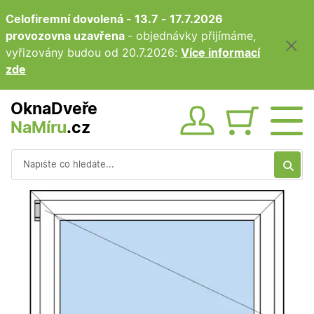
Celofiremní dovolená - 13.7 - 17.7.2026
provozovna uzavřena
- objednávky přijímáme,
vyřizovány budou od 20.7.2026:
Více informací
zde
OknaDveře
NaMíru
.cz
Obsah ko
Vyhledávání