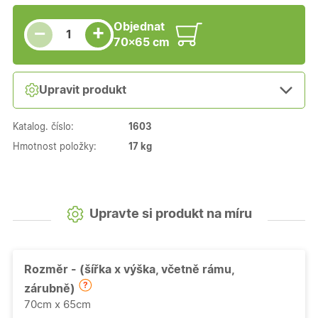
Snížit množství
Počet kusů
Zvýšit množství
Objednat
+
−
70×65 cm
Upravit produkt
Katalog. číslo:
1603
Hmotnost položky:
17 kg
Upravte si produkt na míru
Rozměr - (šířka x výška, včetně rámu,
zárubně)
70cm x 65cm