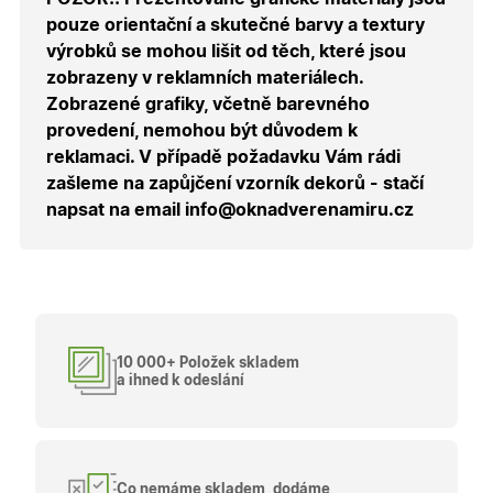
správnýc
pouze orientační a skutečné barvy a textury
cen a ob
výrobků se mohou lišit od těch, které jsou
X-Inspishop-Guest-
.oknadverenamiru.cz
1 měsíc
Tento so
Cart
cookie se
zobrazeny v reklamních materiálech.
používá 
uložení
Zobrazené grafiky, včetně barevného
obsahu
provedení, nemohou být důvodem k
nákupní
košíku pr
reklamaci. V případě požadavku Vám rádi
nepřihlá
uživatele.
zašleme na zapůjčení vzorník dekorů - stačí
napsat na email info@oknadverenamiru.cz
X-Inspishop-
.oknadverenamiru.cz
1 měsíc
Tento so
Currency
cookie si
pamatuje
zvolenou
měnu pr
správné
zobrazení
produktů 
shopu.
10 000+ Položek skladem
a ihned k odeslání
Poskytovatel
/
Název
Vyprší
Popis
Doména
Poskytovatel
/
Název
Vyprší
Popis
_bra_functionality
.oknadverenamiru.cz
1
Tato cookie
Doména
Co nemáme skladem, dodáme