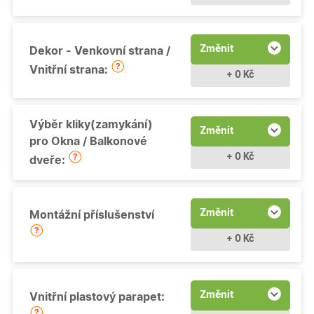
Změnit
Dekor - Venkovní strana /
Vnitřní strana:
+ 0 Kč
Výběr kliky(zamykání)
Změnit
pro Okna / Balkonové
+ 0 Kč
dveře:
Změnit
Montážní příslušenství
+ 0 Kč
Změnit
Vnitřní plastový parapet: