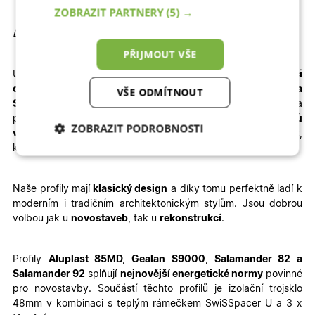
ZOBRAZIT PARTNERY
(5) →
Detailní informace
PŘIJMOUT VŠE
U vybrané konfigurace okamžitě
vidíte konečnou
kalkulaci
ceny.
Dodání je rychlé – pro profily
Aluplast, Gealan a
VŠE ODMÍTNOUT
Salamander
jsou to
3 – 4 týdny výroby + 1 týden doprava
a
pro profil
WDS
je termín výroby prodloužen na
6 – 8 týdnů
ZOBRAZIT PODROBNOSTI
výroby + doprava
. Velkou výhodou je jednoduchá
montáž
,
kterou zvládnete sami – stačí si přečíst
montážní návod
.
Nezbytně nutné
Analytické
cookies
cookies
Naše profily mají
klasický design
a díky tomu perfektně ladí k
moderním i tradičním architektonickým stylům. Jsou dobrou
volbou jak u
novostaveb
, tak u
rekonstrukcí
.
Marketingové
Funkční cookies
cookies
Profily
Aluplast 85MD, Gealan S9000, Salamander 82 a
Salamander 92
splňují
nejnovější energetické normy
povinné
pro novostavby. Součástí těchto profilů je izolační trojsklo
48mm v kombinaci s teplým rámečkem SwiSSpacer U a 3 x