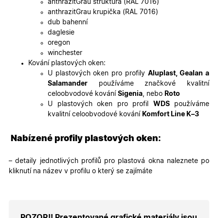
anthrazitGrau struktura (RAL 7016)
soubory
cookie
anthrazitGrau krupička (RAL 7016)
návštěvní
dub bahenní
Je nutné,
banner
daglesie
cookie
oregon
Cookie-
Script.co
winchester
fungoval
Kování plastových oken:
správně.
U plastových oken pro profily
Aluplast, Gealan a
X-Inspishop-User-
.oknadverenamiru.cz
1 měsíc
Tento so
Salamander
používáme značkové kvalitní
Token
cookie je
nezbytný
celoobvodové kování
Sigenia
, nebo
Roto
bezpečné
U plastových oken pro profil
WDS
používáme
přihlášen
udržení
kvalitní celoobvodové kování
Komfort Line K–3
uživatele
přihláše
během
Nabízené profily plastových oken:
návštěvy 
shopu.
X-Inspishop-User-
.oknadverenamiru.cz
1 měsíc
Tento so
– detaily jednotlivých profilů pro plastová okna naleznete po
Groups
cookie
kliknutí na název v profilu o který se zajímáte
uchováv
informaci
přiřazení
uživatele
zákaznick
skupiny 
zobrazen
POZOR!! Prezentované grafické materiály jsou