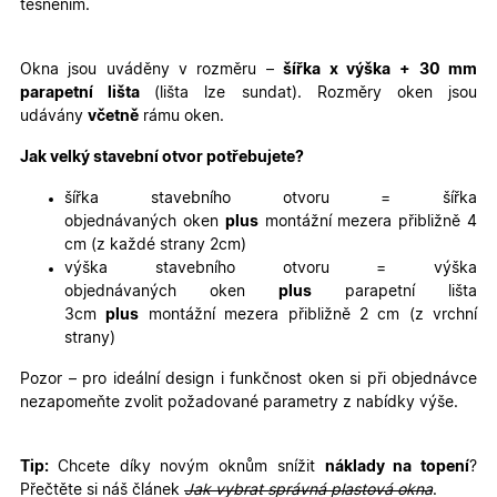
těsněním.
Nezbytně nutné cookies
Analytické cookies
Marketingové cookies
Funkční cookies
Okna jsou uváděny v rozměru –
šířka x výška
+ 30 mm
parapetní lišta
(lišta lze sundat). Rozměry oken jsou
Nezbytně nutné soubory cookie umožňují základní
udávány
včetně
rámu oken.
funkce webových stránek, jako je přihlášení
uživatele a správa účtu. Webové stránky nelze bez
nezbytně nutných souborů cookie správně používat.
Jak velký stavební otvor potřebujete?
Poskytovatel
/
Název
Vyprší
Popis
šířka stavebního otvoru = šířka
Doména
objednávaných oken
plus
montážní mezera přibližně 4
udid
.oknadverenamiru.cz
4
Tento co
cm (z každé strany 2cm)
týdny
se použív
2 dny
jedinečn
výška stavebního otvoru = výška
identifika
objednávaných oken
plus
parapetní lišta
zařízení, 
mají přís
3cm
plus
montážní mezera přibližně 2 cm (z vrchní
webové
strany)
stránce, 
sledovala
používání
Pozor – pro ideální design i funkčnost oken si při objednávce
zlepšila
nezapomeňte zvolit požadované parametry z nabídky výše.
uživatels
zkušenost
X-Inspishop-User-
oknadverenamiru.cz
1
Tento so
Tip:
Chcete díky novým oknům snížit
náklady na topení
?
Variant
týden
cookie sl
k zobraze
Přečtěte si náš článek
Jak vybrat správná plastová okna
.