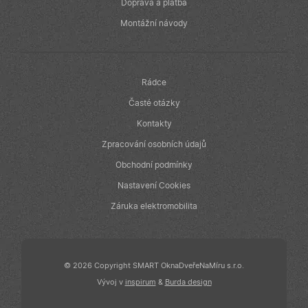
v reálném čase
Doprava a platba
od inzerentů
třetích stran
Montážní návody
IDE
1 rok
Tento soubor
Google LLC
cookie
.doubleclick.net
nastavuje
společnost
Doubleclick a
Rádce
provádí
informace o
Časté otázky
tom, jak
koncový
Kontakty
uživatel používá
webové stránky
Zpracování osobních údajů
a jakoukoli
reklamu, kterou
Obchodní podmínky
koncový
uživatel mohl
Nastavení Cookies
vidět před
návštěvou
uvedeného
Záruka elektromobilita
webu.
© 2026 Copyright SMART OknaDveřeNaMíru s.r.o.
Vývoj v
inspirum
&
Burda design