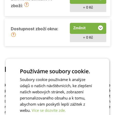
zboží:
+ 0 Kč
Změnit
Dostupnost zboží okna:
+ 0 Kč
Popis produktu
Používáme soubory cookie.
Soubory cookie používáme k analýze
údajů o našich návštěvnících, ke zlepšení
Kvalitní a cenově dostupné
otevíravé
plastové okno si můžete
přizpůsobit
na míru
. Na výběr máme
různé
našich webových stránek, zobrazení
rozměry
,
profily
,
prosklení
i
dekory
včetně dřevěných. Zvolit
personalizovaného obsahu a k tomu,
lze izolační dvojsklo či
trojsklo v kombinaci s teplým
abychom vám poskytli lepší zážitek z
rámečkem
– zkrátka to, co vašemu domu či bytu sedne
webu.
Více se dozvíte zde.
nejlépe!