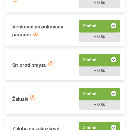
+ 0 Kč
Změnit
Venkovní pozinkovaný
parapet:
+ 0 Kč
Změnit
Síť proti hmyzu
+ 0 Kč
Změnit
Žaluzie
+ 0 Kč
Změnit
Záloha na zakázkové