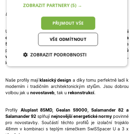
ZOBRAZIT PARTNERY
(5) →
Detailní informace
PŘIJMOUT VŠE
U vybrané konfigurace okamžitě
vidíte konečnou
kalkulaci
ceny.
Dodání je rychlé – pro profily
Aluplast, Gealan a
VŠE ODMÍTNOUT
Salamander
jsou to
3 – 4 týdny výroby + 1 týden doprava
a
pro profil
WDS
je termín výroby prodloužen na
6 – 8 týdnů
ZOBRAZIT PODROBNOSTI
výroby + doprava
. Velkou výhodou je jednoduchá
montáž
,
kterou zvládnete sami – stačí si přečíst
montážní návod
.
Nezbytně nutné
Analytické
cookies
cookies
Naše profily mají
klasický design
a díky tomu perfektně ladí k
moderním i tradičním architektonickým stylům. Jsou dobrou
volbou jak u
novostaveb
, tak u
rekonstrukcí
.
Marketingové
Funkční cookies
cookies
Profily
Aluplast 85MD, Gealan S9000, Salamander 82 a
Salamander 92
splňují
nejnovější energetické normy
povinné
pro novostavby. Součástí těchto profilů je izolační trojsklo
48mm v kombinaci s teplým rámečkem SwiSSpacer U a 3 x