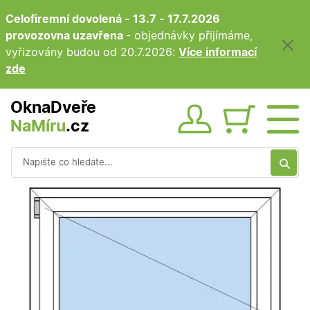
Celofiremní dovolená - 13.7 - 17.7.2026
provozovna uzavřena
- objednávky přijímáme,
vyřizovány budou od 20.7.2026:
Více informací
zde
OknaDveře
NaMíru
.cz
Obsah ko
Vyhledávání