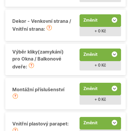
Změnit
Dekor - Venkovní strana /
Vnitřní strana:
+ 0 Kč
Výběr kliky(zamykání)
Změnit
pro Okna / Balkonové
+ 0 Kč
dveře:
Změnit
Montážní příslušenství
+ 0 Kč
Změnit
Vnitřní plastový parapet: