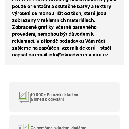
správnýc
pouze orientační a skutečné barvy a textury
cen a ob
výrobků se mohou lišit od těch, které jsou
X-Inspishop-Guest-
.oknadverenamiru.cz
1 měsíc
Tento so
Cart
cookie se
zobrazeny v reklamních materiálech.
používá 
uložení
Zobrazené grafiky, včetně barevného
obsahu
provedení, nemohou být důvodem k
nákupní
košíku pr
reklamaci. V případě požadavku Vám rádi
nepřihlá
uživatele.
zašleme na zapůjčení vzorník dekorů - stačí
napsat na email info@oknadverenamiru.cz
X-Inspishop-
.oknadverenamiru.cz
1 měsíc
Tento so
Currency
cookie si
pamatuje
zvolenou
měnu pr
správné
zobrazení
produktů 
shopu.
10 000+ Položek skladem
a ihned k odeslání
Poskytovatel
/
Název
Vyprší
Popis
Doména
Poskytovatel
/
Název
Vyprší
Popis
_bra_functionality
.oknadverenamiru.cz
1
Tato cookie
Doména
Co nemáme skladem, dodáme