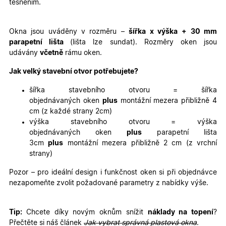
těsněním.
Nezbytně nutné cookies
Analytické cookies
Marketingové cookies
Funkční cookies
Okna jsou uváděny v rozměru –
šířka x výška
+ 30 mm
parapetní lišta
(lišta lze sundat). Rozměry oken jsou
Nezbytně nutné soubory cookie umožňují základní
udávány
včetně
rámu oken.
funkce webových stránek, jako je přihlášení
uživatele a správa účtu. Webové stránky nelze bez
nezbytně nutných souborů cookie správně používat.
Jak velký stavební otvor potřebujete?
Poskytovatel
/
Název
Vyprší
Popis
šířka stavebního otvoru = šířka
Doména
objednávaných oken
plus
montážní mezera přibližně 4
udid
.oknadverenamiru.cz
4
Tento co
cm (z každé strany 2cm)
týdny
se použív
2 dny
jedinečn
výška stavebního otvoru = výška
identifika
objednávaných oken
plus
parapetní lišta
zařízení, 
mají přís
3cm
plus
montážní mezera přibližně 2 cm (z vrchní
webové
strany)
stránce, 
sledovala
používání
Pozor – pro ideální design i funkčnost oken si při objednávce
zlepšila
nezapomeňte zvolit požadované parametry z nabídky výše.
uživatels
zkušenost
X-Inspishop-User-
oknadverenamiru.cz
1
Tento so
Tip:
Chcete díky novým oknům snížit
náklady na topení
?
Variant
týden
cookie sl
k zobraze
Přečtěte si náš článek
Jak vybrat správná plastová okna
.