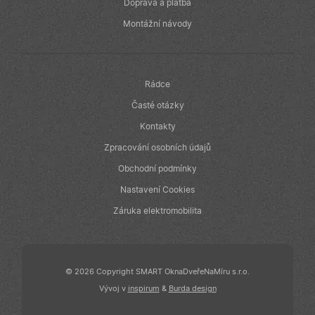
v reálném čase
Doprava a platba
od inzerentů
třetích stran
Montážní návody
IDE
1 rok
Tento soubor
Google LLC
cookie
.doubleclick.net
nastavuje
společnost
Doubleclick a
Rádce
provádí
informace o
Časté otázky
tom, jak
koncový
Kontakty
uživatel používá
webové stránky
Zpracování osobních údajů
a jakoukoli
reklamu, kterou
Obchodní podmínky
koncový
uživatel mohl
Nastavení Cookies
vidět před
návštěvou
uvedeného
Záruka elektromobilita
webu.
© 2026 Copyright SMART OknaDveřeNaMíru s.r.o.
Vývoj v
inspirum
&
Burda design