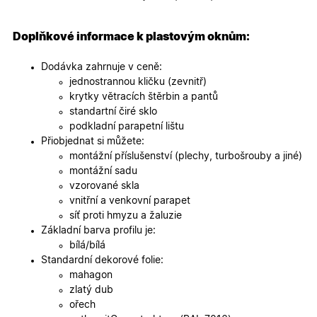
specifick
verze str
a zajišťuj
Zásadách
konzisten
Doplňkové informace k plastovým oknům:
ochrany osobních údajů společnosti Google
uživatels
zážitek.
Dodávka zahrnuje v ceně:
__cf_bm
29
Tento so
Cloudflare Inc.
jednostrannou kličku (zevnitř)
minut
cookie se
.heureka.cz
59
používá 
krytky větracích štěrbin a pantů
sekund
rozlišení
standartní čiré sklo
lidmi a
roboty. T
podkladní parapetní lištu
pro web
Přiobjednat si můžete:
přínosné,
bylo mož
montážní příslušenství (plechy, turbošrouby a jiné)
podávat
montážní sadu
platné zp
o použív
vzorované skla
jejich
vnitřní a venkovní parapet
webovýc
stránek.
síť proti hmyzu a žaluzie
Základní barva profilu je:
CookieScriptConsent
5
Tento so
CookieScript
měsíců
cookie
.oknadverenamiru.cz
bílá/bílá
4
používá
Standardní dekorové folie:
týdny
služba
Cookie-
mahagon
Script.co
zlatý dub
zapamato
předvole
ořech
souhlasu