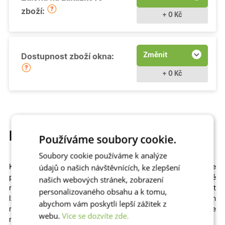
zboží:
+ 0 Kč
Změnit
Dostupnost zboží okna:
+ 0 Kč
Popis produktu
Používáme soubory cookie.
Soubory cookie používáme k analýze
údajů o našich návštěvnících, ke zlepšení
Kvalitní a cenově dostupné
otevíravé
plastové okno si můžete
přizpůsobit
na míru
. Na výběr máme
různé
našich webových stránek, zobrazení
rozměry
,
profily
,
prosklení
i
dekory
včetně dřevěných. Zvolit
personalizovaného obsahu a k tomu,
lze izolační dvojsklo či
trojsklo v kombinaci s teplým
abychom vám poskytli lepší zážitek z
rámečkem
– zkrátka to, co vašemu domu či bytu sedne
webu.
Více se dozvíte zde.
nejlépe!