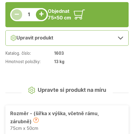
Snížit množství
Počet kusů
Zvýšit množství
Objednat
+
−
75×50 cm
Upravit produkt
Katalog. číslo:
1603
Hmotnost položky:
13 kg
Upravte si produkt na míru
Rozměr - (šířka x výška, včetně rámu,
zárubně)
75cm x 50cm