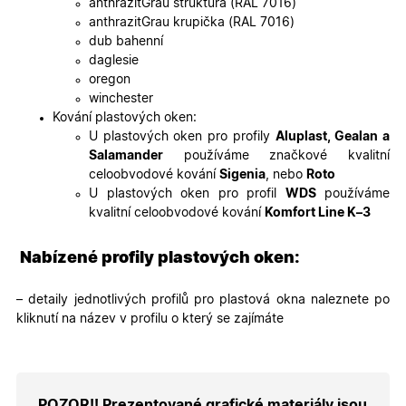
anthrazitGrau struktura (RAL 7016)
soubory
cookie
anthrazitGrau krupička (RAL 7016)
návštěvní
dub bahenní
Je nutné,
banner
daglesie
cookie
oregon
Cookie-
Script.co
winchester
fungoval
Kování plastových oken:
správně.
U plastových oken pro profily
Aluplast, Gealan a
X-Inspishop-User-
.oknadverenamiru.cz
1 měsíc
Tento so
Salamander
používáme značkové kvalitní
Token
cookie je
nezbytný
celoobvodové kování
Sigenia
, nebo
Roto
bezpečné
U plastových oken pro profil
WDS
používáme
přihlášen
udržení
kvalitní celoobvodové kování
Komfort Line K–3
uživatele
přihláše
během
Nabízené profily plastových oken:
návštěvy 
shopu.
X-Inspishop-User-
.oknadverenamiru.cz
1 měsíc
Tento so
– detaily jednotlivých profilů pro plastová okna naleznete po
Groups
cookie
kliknutí na název v profilu o který se zajímáte
uchováv
informaci
přiřazení
uživatele
zákaznick
skupiny 
zobrazen
POZOR!! Prezentované grafické materiály jsou