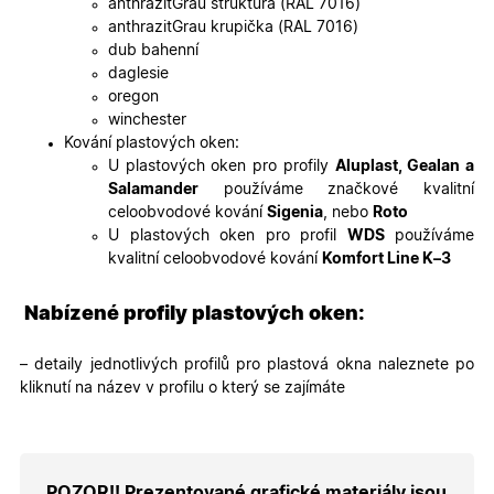
anthrazitGrau struktura (RAL 7016)
soubory
cookie
anthrazitGrau krupička (RAL 7016)
návštěvní
dub bahenní
Je nutné,
banner
daglesie
cookie
oregon
Cookie-
Script.co
winchester
fungoval
Kování plastových oken:
správně.
U plastových oken pro profily
Aluplast, Gealan a
X-Inspishop-User-
.oknadverenamiru.cz
1 měsíc
Tento so
Salamander
používáme značkové kvalitní
Token
cookie je
nezbytný
celoobvodové kování
Sigenia
, nebo
Roto
bezpečné
U plastových oken pro profil
WDS
používáme
přihlášen
udržení
kvalitní celoobvodové kování
Komfort Line K–3
uživatele
přihláše
během
Nabízené profily plastových oken:
návštěvy 
shopu.
X-Inspishop-User-
.oknadverenamiru.cz
1 měsíc
Tento so
– detaily jednotlivých profilů pro plastová okna naleznete po
Groups
cookie
kliknutí na název v profilu o který se zajímáte
uchováv
informaci
přiřazení
uživatele
zákaznick
skupiny 
zobrazen
POZOR!! Prezentované grafické materiály jsou