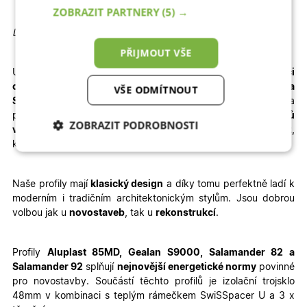
ZOBRAZIT PARTNERY
(5) →
Detailní informace
PŘIJMOUT VŠE
U vybrané konfigurace okamžitě
vidíte konečnou
kalkulaci
ceny.
Dodání je rychlé – pro profily
Aluplast, Gealan a
VŠE ODMÍTNOUT
Salamander
jsou to
3 – 4 týdny výroby + 1 týden doprava
a
pro profil
WDS
je termín výroby prodloužen na
6 – 8 týdnů
ZOBRAZIT PODROBNOSTI
výroby + doprava
. Velkou výhodou je jednoduchá
montáž
,
kterou zvládnete sami – stačí si přečíst
montážní návod
.
Nezbytně nutné
Analytické
cookies
cookies
Naše profily mají
klasický design
a díky tomu perfektně ladí k
moderním i tradičním architektonickým stylům. Jsou dobrou
volbou jak u
novostaveb
, tak u
rekonstrukcí
.
Marketingové
Funkční cookies
cookies
Profily
Aluplast 85MD, Gealan S9000, Salamander 82 a
Salamander 92
splňují
nejnovější energetické normy
povinné
pro novostavby. Součástí těchto profilů je izolační trojsklo
48mm v kombinaci s teplým rámečkem SwiSSpacer U a 3 x