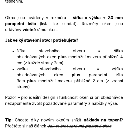
těsněním.
Nezbytně nutné cookies
Analytické cookies
Marketingové cookies
Funkční cookies
Okna jsou uváděny v rozměru –
šířka x výška
+ 30 mm
parapetní lišta
(lišta lze sundat). Rozměry oken jsou
Nezbytně nutné soubory cookie umožňují základní
udávány
včetně
rámu oken.
funkce webových stránek, jako je přihlášení
uživatele a správa účtu. Webové stránky nelze bez
nezbytně nutných souborů cookie správně používat.
Jak velký stavební otvor potřebujete?
Poskytovatel
/
Název
Vyprší
Popis
šířka stavebního otvoru = šířka
Doména
objednávaných oken
plus
montážní mezera přibližně 4
udid
.oknadverenamiru.cz
4
Tento co
cm (z každé strany 2cm)
týdny
se použív
2 dny
jedinečn
výška stavebního otvoru = výška
identifika
objednávaných oken
plus
parapetní lišta
zařízení, 
mají přís
3cm
plus
montážní mezera přibližně 2 cm (z vrchní
webové
strany)
stránce, 
sledovala
používání
Pozor – pro ideální design i funkčnost oken si při objednávce
zlepšila
nezapomeňte zvolit požadované parametry z nabídky výše.
uživatels
zkušenost
X-Inspishop-User-
oknadverenamiru.cz
1
Tento so
Tip:
Chcete díky novým oknům snížit
náklady na topení
?
Variant
týden
cookie sl
k zobraze
Přečtěte si náš článek
Jak vybrat správná plastová okna
.