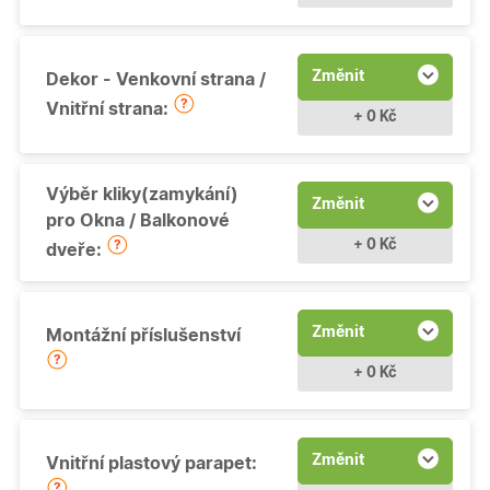
Změnit
Dekor - Venkovní strana /
Vnitřní strana:
+ 0 Kč
Výběr kliky(zamykání)
Změnit
pro Okna / Balkonové
+ 0 Kč
dveře:
Změnit
Montážní příslušenství
+ 0 Kč
Změnit
Vnitřní plastový parapet: