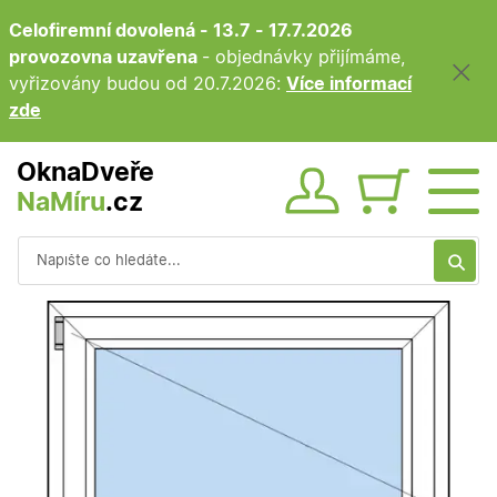
Celofiremní dovolená - 13.7 - 17.7.2026
provozovna uzavřena
- objednávky přijímáme,
vyřizovány budou od 20.7.2026:
Více informací
zde
OknaDveře
NaMíru
.cz
Obsah ko
Vyhledávání