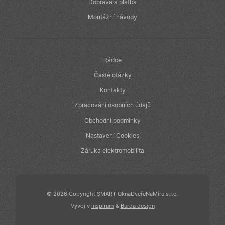
v reálném čase
Doprava a platba
od inzerentů
třetích stran
Montážní návody
IDE
1 rok
Tento soubor
Google LLC
cookie
.doubleclick.net
nastavuje
společnost
Doubleclick a
Rádce
provádí
informace o
Časté otázky
tom, jak
koncový
Kontakty
uživatel používá
webové stránky
Zpracování osobních údajů
a jakoukoli
reklamu, kterou
Obchodní podmínky
koncový
uživatel mohl
Nastavení Cookies
vidět před
návštěvou
uvedeného
Záruka elektromobilita
webu.
© 2026 Copyright SMART OknaDveřeNaMíru s.r.o.
Vývoj v
inspirum
&
Burda design