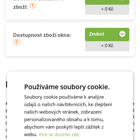
zboží:
+ 0 Kč
Změnit
Dostupnost zboží okna:
+ 0 Kč
Popis produktu
Používáme soubory cookie.
Soubory cookie používáme k analýze
údajů o našich návštěvnících, ke zlepšení
Kvalitní a cenově dostupné
otevíravé
plastové okno si můžete
přizpůsobit
na míru
. Na výběr máme
různé
našich webových stránek, zobrazení
rozměry
,
profily
,
prosklení
i
dekory
včetně dřevěných. Zvolit
personalizovaného obsahu a k tomu,
lze izolační dvojsklo či
trojsklo v kombinaci s teplým
abychom vám poskytli lepší zážitek z
rámečkem
– zkrátka to, co vašemu domu či bytu sedne
webu.
Více se dozvíte zde.
nejlépe!