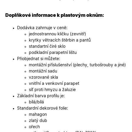
specifick
verze str
a zajišťuj
Zásadách
konzisten
Doplňkové informace k plastovým oknům:
ochrany osobních údajů společnosti Google
uživatels
zážitek.
Dodávka zahrnuje v ceně:
__cf_bm
29
Tento so
Cloudflare Inc.
jednostrannou kličku (zevnitř)
minut
cookie se
.heureka.cz
59
používá 
krytky větracích štěrbin a pantů
sekund
rozlišení
standartní čiré sklo
lidmi a
roboty. T
podkladní parapetní lištu
pro web
Přiobjednat si můžete:
přínosné,
bylo mož
montážní příslušenství (plechy, turbošrouby a jiné)
podávat
montážní sadu
platné zp
o použív
vzorované skla
jejich
vnitřní a venkovní parapet
webovýc
stránek.
síť proti hmyzu a žaluzie
Základní barva profilu je:
CookieScriptConsent
5
Tento so
CookieScript
měsíců
cookie
.oknadverenamiru.cz
bílá/bílá
4
používá
Standardní dekorové folie:
týdny
služba
Cookie-
mahagon
Script.co
zlatý dub
zapamato
předvole
ořech
souhlasu