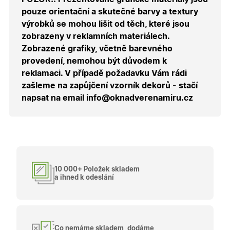
správnýc
pouze orientační a skutečné barvy a textury
cen a ob
výrobků se mohou lišit od těch, které jsou
X-Inspishop-Guest-
.oknadverenamiru.cz
1 měsíc
Tento so
Cart
cookie se
zobrazeny v reklamních materiálech.
používá 
uložení
Zobrazené grafiky, včetně barevného
obsahu
provedení, nemohou být důvodem k
nákupní
košíku pr
reklamaci. V případě požadavku Vám rádi
nepřihlá
uživatele.
zašleme na zapůjčení vzorník dekorů - stačí
napsat na email info@oknadverenamiru.cz
X-Inspishop-
.oknadverenamiru.cz
1 měsíc
Tento so
Currency
cookie si
pamatuje
zvolenou
měnu pr
správné
zobrazení
produktů 
shopu.
10 000+ Položek skladem
a ihned k odeslání
Poskytovatel
/
Název
Vyprší
Popis
Doména
Poskytovatel
/
Název
Vyprší
Popis
_bra_functionality
.oknadverenamiru.cz
1
Tato cookie
Doména
Co nemáme skladem, dodáme