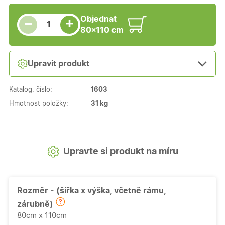
Snížit množství
Počet kusů
Zvýšit množství
Objednat
+
−
80×110 cm
Upravit produkt
Katalog. číslo:
1603
Hmotnost položky:
31 kg
Upravte si produkt na míru
Rozměr - (šířka x výška, včetně rámu,
zárubně)
80cm x 110cm