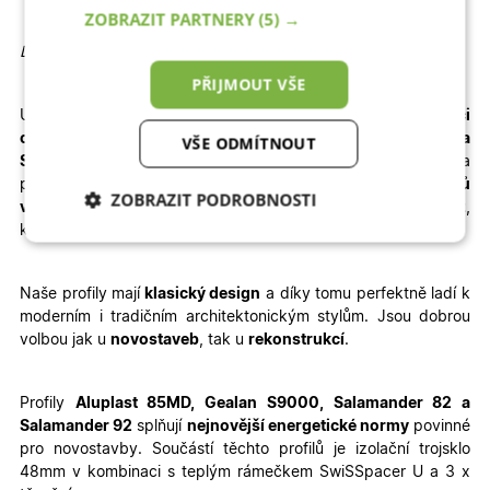
ZOBRAZIT PARTNERY
(5) →
Detailní informace
PŘIJMOUT VŠE
U vybrané konfigurace okamžitě
vidíte konečnou
kalkulaci
ceny.
Dodání je rychlé – pro profily
Aluplast, Gealan a
VŠE ODMÍTNOUT
Salamander
jsou to
3 – 4 týdny výroby + 1 týden doprava
a
pro profil
WDS
je termín výroby prodloužen na
6 – 8 týdnů
ZOBRAZIT PODROBNOSTI
výroby + doprava
. Velkou výhodou je jednoduchá
montáž
,
kterou zvládnete sami – stačí si přečíst
montážní návod
.
Nezbytně nutné
Analytické
cookies
cookies
Naše profily mají
klasický design
a díky tomu perfektně ladí k
moderním i tradičním architektonickým stylům. Jsou dobrou
volbou jak u
novostaveb
, tak u
rekonstrukcí
.
Marketingové
Funkční cookies
cookies
Profily
Aluplast 85MD, Gealan S9000, Salamander 82 a
Salamander 92
splňují
nejnovější energetické normy
povinné
pro novostavby. Součástí těchto profilů je izolační trojsklo
48mm v kombinaci s teplým rámečkem SwiSSpacer U a 3 x