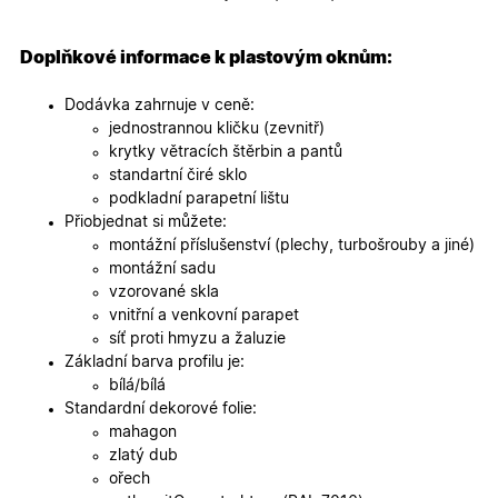
specifick
verze str
a zajišťuj
Zásadách
konzisten
Doplňkové informace k plastovým oknům:
ochrany osobních údajů společnosti Google
uživatels
zážitek.
Dodávka zahrnuje v ceně:
__cf_bm
29
Tento so
Cloudflare Inc.
jednostrannou kličku (zevnitř)
minut
cookie se
.heureka.cz
59
používá 
krytky větracích štěrbin a pantů
sekund
rozlišení
standartní čiré sklo
lidmi a
roboty. T
podkladní parapetní lištu
pro web
Přiobjednat si můžete:
přínosné,
bylo mož
montážní příslušenství (plechy, turbošrouby a jiné)
podávat
montážní sadu
platné zp
o použív
vzorované skla
jejich
vnitřní a venkovní parapet
webovýc
stránek.
síť proti hmyzu a žaluzie
Základní barva profilu je:
CookieScriptConsent
5
Tento so
CookieScript
měsíců
cookie
.oknadverenamiru.cz
bílá/bílá
4
používá
Standardní dekorové folie:
týdny
služba
Cookie-
mahagon
Script.co
zlatý dub
zapamato
předvole
ořech
souhlasu