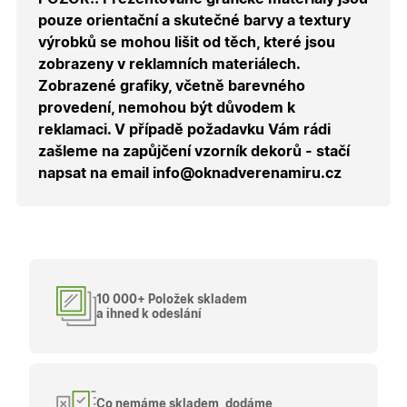
správnýc
pouze orientační a skutečné barvy a textury
cen a ob
výrobků se mohou lišit od těch, které jsou
X-Inspishop-Guest-
.oknadverenamiru.cz
1 měsíc
Tento so
Cart
cookie se
zobrazeny v reklamních materiálech.
používá 
uložení
Zobrazené grafiky, včetně barevného
obsahu
provedení, nemohou být důvodem k
nákupní
košíku pr
reklamaci. V případě požadavku Vám rádi
nepřihlá
uživatele.
zašleme na zapůjčení vzorník dekorů - stačí
napsat na email info@oknadverenamiru.cz
X-Inspishop-
.oknadverenamiru.cz
1 měsíc
Tento so
Currency
cookie si
pamatuje
zvolenou
měnu pr
správné
zobrazení
produktů 
shopu.
10 000+ Položek skladem
a ihned k odeslání
Poskytovatel
/
Název
Vyprší
Popis
Doména
Poskytovatel
/
Název
Vyprší
Popis
_bra_functionality
.oknadverenamiru.cz
1
Tato cookie
Doména
Co nemáme skladem, dodáme