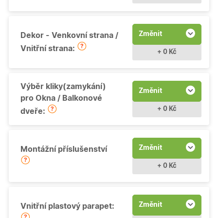
Změnit
Dekor - Venkovní strana /
Vnitřní strana:
+ 0 Kč
Výběr kliky(zamykání)
Změnit
pro Okna / Balkonové
+ 0 Kč
dveře:
Změnit
Montážní příslušenství
+ 0 Kč
Změnit
Vnitřní plastový parapet: