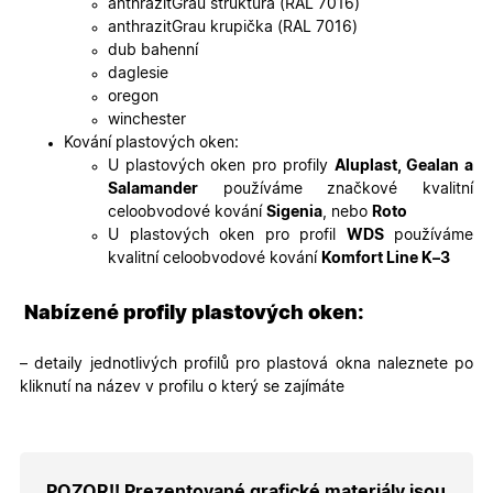
anthrazitGrau struktura (RAL 7016)
soubory
cookie
anthrazitGrau krupička (RAL 7016)
návštěvní
dub bahenní
Je nutné,
banner
daglesie
cookie
oregon
Cookie-
Script.co
winchester
fungoval
Kování plastových oken:
správně.
U plastových oken pro profily
Aluplast, Gealan a
X-Inspishop-User-
.oknadverenamiru.cz
1 měsíc
Tento so
Salamander
používáme značkové kvalitní
Token
cookie je
nezbytný
celoobvodové kování
Sigenia
, nebo
Roto
bezpečné
U plastových oken pro profil
WDS
používáme
přihlášen
udržení
kvalitní celoobvodové kování
Komfort Line K–3
uživatele
přihláše
během
Nabízené profily plastových oken:
návštěvy 
shopu.
X-Inspishop-User-
.oknadverenamiru.cz
1 měsíc
Tento so
– detaily jednotlivých profilů pro plastová okna naleznete po
Groups
cookie
kliknutí na název v profilu o který se zajímáte
uchováv
informaci
přiřazení
uživatele
zákaznick
skupiny 
zobrazen
POZOR!! Prezentované grafické materiály jsou