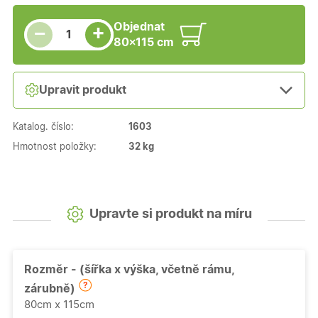
Snížit množství
Počet kusů
Zvýšit množství
Objednat
+
−
80×115 cm
Upravit produkt
Katalog. číslo:
1603
Hmotnost položky:
32 kg
Upravte si produkt na míru
Rozměr - (šířka x výška, včetně rámu,
zárubně)
80cm x 115cm