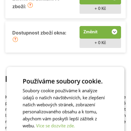
zboží:
+ 0 Kč
Změnit
Dostupnost zboží okna:
+ 0 Kč
Popis produktu
Používáme soubory cookie.
Soubory cookie používáme k analýze
údajů o našich návštěvnících, ke zlepšení
Kvalitní a cenově dostupné
otevíravé
plastové okno si můžete
přizpůsobit
na míru
. Na výběr máme
různé
našich webových stránek, zobrazení
rozměry
,
profily
,
prosklení
i
dekory
včetně dřevěných. Zvolit
personalizovaného obsahu a k tomu,
lze izolační dvojsklo či
trojsklo v kombinaci s teplým
abychom vám poskytli lepší zážitek z
rámečkem
– zkrátka to, co vašemu domu či bytu sedne
webu.
Více se dozvíte zde.
nejlépe!