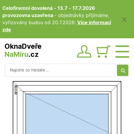
Celofiremní dovolená - 13.7 - 17.7.2026
provozovna uzavřena
- objednávky přijímáme,
vyřizovány budou od 20.7.2026:
Více informací
zde
OknaDveře
NaMíru
.cz
Obsah ko
Vyhledávání