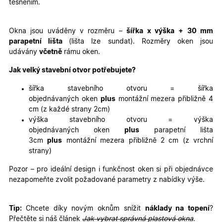
těsněním.
Nezbytně nutné cookies
Analytické cookies
Marketingové cookies
Funkční cookies
Okna jsou uváděny v rozměru –
šířka x výška
+ 30 mm
parapetní lišta
(lišta lze sundat). Rozměry oken jsou
Nezbytně nutné soubory cookie umožňují základní
udávány
včetně
rámu oken.
funkce webových stránek, jako je přihlášení
uživatele a správa účtu. Webové stránky nelze bez
nezbytně nutných souborů cookie správně používat.
Jak velký stavební otvor potřebujete?
Poskytovatel
/
Název
Vyprší
Popis
šířka stavebního otvoru = šířka
Doména
objednávaných oken
plus
montážní mezera přibližně 4
udid
.oknadverenamiru.cz
4
Tento co
cm (z každé strany 2cm)
týdny
se použív
2 dny
jedinečn
výška stavebního otvoru = výška
identifika
objednávaných oken
plus
parapetní lišta
zařízení, 
mají přís
3cm
plus
montážní mezera přibližně 2 cm (z vrchní
webové
strany)
stránce, 
sledovala
používání
Pozor – pro ideální design i funkčnost oken si při objednávce
zlepšila
nezapomeňte zvolit požadované parametry z nabídky výše.
uživatels
zkušenost
X-Inspishop-User-
oknadverenamiru.cz
1
Tento so
Tip:
Chcete díky novým oknům snížit
náklady na topení
?
Variant
týden
cookie sl
k zobraze
Přečtěte si náš článek
Jak vybrat správná plastová okna
.