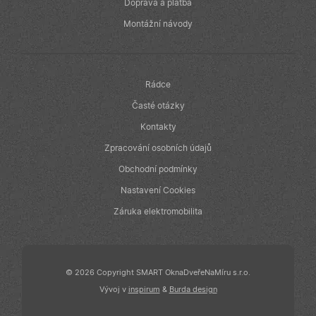
v reálném čase
Doprava a platba
od inzerentů
třetích stran
Montážní návody
IDE
1 rok
Tento soubor
Google LLC
cookie
.doubleclick.net
nastavuje
společnost
Doubleclick a
Rádce
provádí
informace o
Časté otázky
tom, jak
koncový
Kontakty
uživatel používá
webové stránky
Zpracování osobních údajů
a jakoukoli
reklamu, kterou
Obchodní podmínky
koncový
uživatel mohl
Nastavení Cookies
vidět před
návštěvou
uvedeného
Záruka elektromobilita
webu.
© 2026 Copyright SMART OknaDveřeNaMíru s.r.o.
Vývoj v
inspirum
&
Burda design