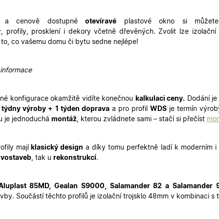
2 dny
uživatelskou zkušenost.
oknadverenamiru.cz
1
Tento soubor cookie slouží k zobrazení specifick
tní a cenově dostupné
otevíravé
plastové okno si můžete
týden
zajišťuje konzistentní uživatelský zážitek.
y
,
profily
,
prosklení
i
dekory
včetně dřevěných. Zvolit lze izolační 
29
Tento soubor cookie se používá k rozlišení mezi
Cloudflare Inc.
 to, co vašemu domu či bytu sedne nejlépe!
minut
je pro web přínosné, aby bylo možné podávat p
.heureka.cz
59
používání jejich webových stránek.
sekund
 informace
Zásadách ochrany osobních údajů společnosti Google
nt
5
Tento soubor cookie používá služba Cookie-Scr
CookieScript
měsíců
zapamatování předvoleb souhlasu se soubory c
.oknadverenamiru.cz
4
Je nutné, aby banner cookie Cookie-Script.com 
týdny
né konfigurace okamžitě
vidíte konečnou
kalkulaci ceny.
Dodání je 
.oknadverenamiru.cz
1 měsíc
Tento soubor cookie je nezbytný pro bezpečné p
4 týdny výroby + 1 týden doprava
a pro profil
WDS
je termín výro
uživatele přihlášeného během návštěvy e-shop
u je jednoduchá
montáž
, kterou zvládnete sami – stačí si přečíst
mon
.oknadverenamiru.cz
1 měsíc
Tento soubor cookie uchovává informaci o přiřa
zákaznické skupiny pro zobrazení správných ce
ofily mají
klasický design
a díky tomu perfektně ladí k moderním i
.oknadverenamiru.cz
1 měsíc
Tento soubor cookie se používá k uložení obs
košíku pro nepřihlášené uživatele.
vostaveb
, tak u
rekonstrukcí
.
.oknadverenamiru.cz
1 měsíc
Tento soubor cookie si pamatuje zvolenou měn
zobrazení cen produktů v e-shopu.
Aluplast 85MD, Gealan S9000, Salamander 82 a Salamander 
vby. Součástí těchto profilů je izolační trojsklo 48mm v kombinaci
Poskytovatel
Poskytovatel
/
/
Doména
Vyprší
Popis