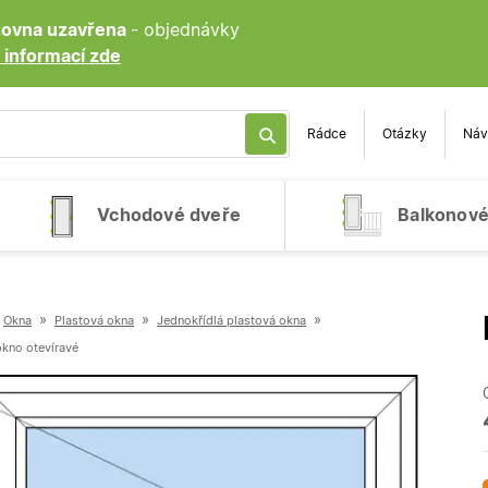
ozovna uzavřena
- objednávky
 informací zde
Rádce
Otázky
Náv
Vchodové dveře
Balkonové
»
»
»
Okna
Plastová okna
Jednokřídlá plastová okna
okno otevíravé