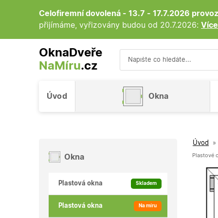
Celofiremní dovolená - 13.7 - 17.7.2026 prov
přijímáme, vyřizovány budou od 20.7.2026:
Více
OknaDveře
NaMíru
.cz
Vyhledávání
Úvod
Okna
Úvod
»
Plastové 
Okna
Plastová okna
Skladem
Plastová okna
Na míru