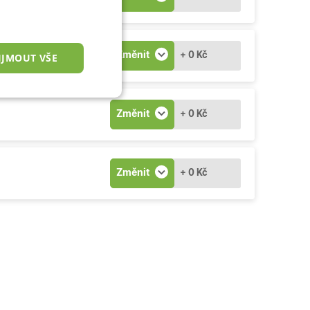
Změnit
+ 0 Kč
IJMOUT VŠE
nkční cookies
Změnit
+ 0 Kč
Změnit
+ 0 Kč
okies
 správa účtu. Webové
zařízení, která mají
ní a zlepšila