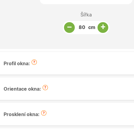
Šířka
Snížit množství
Počet kusů
Zvýšit množství
+
−
cm
Profil okna:
Orientace okna:
Prosklení okna: