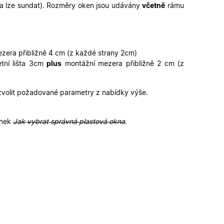
šta lze sundat). Rozměry oken jsou udávány
včetně
rámu
funkčními cookies.
ickými cookies
ovými cookies
ování stavu relace.
erou vlastní
ka webu podporuje
zera přibližně 4 cm (z každé strany 2cm)
sal Analytics - což
tní lišta 3cm
plus
montážní mezera přibližně 2 cm (z
é služby Google.
alezen jako soubor
ch uživatelů
 stavu relace.
ikátoru klienta. Je
louží k výpočtu
provádí informace o
 zvolit požadované parametry z nabídky výše.
lytické přehledy
koli reklamu,
deného webu.
ánek
Jak vybrat správná plastová okna
.
, jako je nabízení
provádí informace o
koli reklamu,
deného webu.