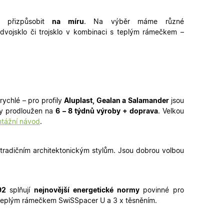
é verze stránky a
 přizpůsobit
na míru
. Na výběr máme
různé
dvojsklo či
trojsklo v kombinaci s teplým rámečkem
–
 lidmi a roboty. To
latné zprávy o
ipt.com k
ookie návštěvníků.
fungoval správně.
rychlé – pro profily
Aluplast, Gealan a Salamander
jsou
řihlášení a udržení
by prodloužen na
6 – 8 týdnů výroby + doprava
. Velkou
u.
tážní návod
.
zení uživatele do
n a obsahu.
 tradičním architektonickým stylům. Jsou dobrou volbou
ahu nákupního
u pro správné
92
splňují
nejnovější energetické normy
povinné pro
 s teplým rámečkem SwiSSpacer U a 3 x těsněním.