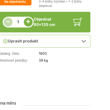
3-4 týdny (výroba) + 1-2 týdny
Na objednávku
(doprava)
Snížit množství
Počet kusů
Zvýšit množství
Objednat
+
−
80×135 cm
Upravit produkt
Katalog. číslo:
1603
Hmotnost položky:
38 kg
 na míru