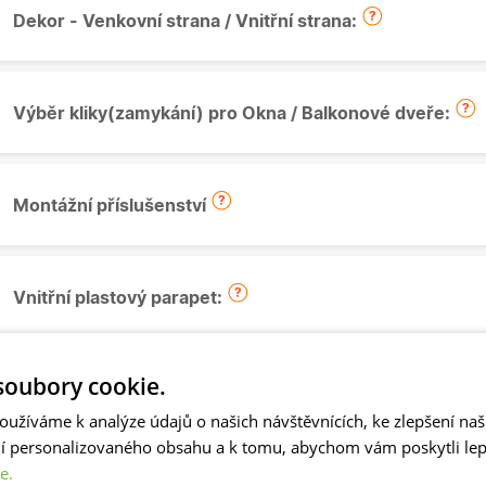
Dekor - Venkovní strana / Vnitřní strana:
Výběr kliky(zamykání) pro Okna / Balkonové dveře:
Montážní příslušenství
Vnitřní plastový parapet:
oubory cookie.
Venkovní pozinkovaný parapet:
oužíváme k analýze údajů o našich návštěvnících, ke zlepšení na
ní personalizovaného obsahu a k tomu, abychom vám poskytli lepš
e.
Síť proti hmyzu