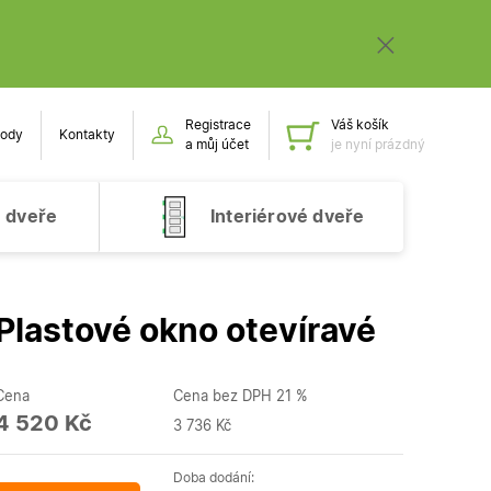
Registrace
Váš košík
ody
Kontakty
Obsah k
a můj účet
je nyní prázdný
 dveře
Interiérové dveře
Plastové okno otevíravé
Cena
Cena bez DPH 21 %
4 520 Kč
3 736 Kč
Doba dodání: