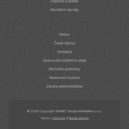
v reálném čase
Doprava a platba
od inzerentů
třetích stran
Montážní návody
IDE
1 rok
Tento soubor
Google LLC
cookie
.doubleclick.net
nastavuje
společnost
Doubleclick a
Rádce
provádí
informace o
Časté otázky
tom, jak
koncový
Kontakty
uživatel používá
webové stránky
Zpracování osobních údajů
a jakoukoli
reklamu, kterou
Obchodní podmínky
koncový
uživatel mohl
Nastavení Cookies
vidět před
návštěvou
uvedeného
Záruka elektromobilita
webu.
© 2026 Copyright SMART OknaDveřeNaMíru s.r.o.
Vývoj v
inspirum
&
Burda design