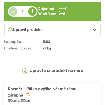
Snížit množství
Počet kusů
Zvýšit množství
Objednat
+
−
80×80 cm
Upravit produkt
Katalog. číslo:
1603
Hmotnost položky:
23 kg
Upravte si produkt na míru
Rozměr - (šířka x výška, včetně rámu,
zárubně)
80cm x 80cm