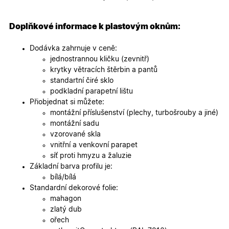
specifick
verze str
a zajišťuj
Zásadách
konzisten
Doplňkové informace k plastovým oknům:
ochrany osobních údajů společnosti Google
uživatels
zážitek.
Dodávka zahrnuje v ceně:
__cf_bm
29
Tento so
Cloudflare Inc.
jednostrannou kličku (zevnitř)
minut
cookie se
.heureka.cz
59
používá 
krytky větracích štěrbin a pantů
sekund
rozlišení
standartní čiré sklo
lidmi a
roboty. T
podkladní parapetní lištu
pro web
Přiobjednat si můžete:
přínosné,
bylo mož
montážní příslušenství (plechy, turbošrouby a jiné)
podávat
montážní sadu
platné zp
o použív
vzorované skla
jejich
vnitřní a venkovní parapet
webovýc
stránek.
síť proti hmyzu a žaluzie
Základní barva profilu je:
CookieScriptConsent
5
Tento so
CookieScript
měsíců
cookie
.oknadverenamiru.cz
bílá/bílá
4
používá
Standardní dekorové folie:
týdny
služba
Cookie-
mahagon
Script.co
zlatý dub
zapamato
předvole
ořech
souhlasu