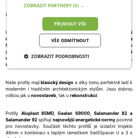
ZOBRAZIT PARTNERY
(5) →
Detailní informace
PŘIJMOUT VŠE
U vybrané konfigurace okamžitě
vidíte konečnou
kalkulaci
ceny.
Dodání je rychlé – pro profily
Aluplast, Gealan a
VŠE ODMÍTNOUT
Salamander
jsou to
3 – 4 týdny výroby + 1 týden doprava
a
pro profil
WDS
je termín výroby prodloužen na
6 – 8 týdnů
ZOBRAZIT PODROBNOSTI
výroby + doprava
. Velkou výhodou je jednoduchá
montáž
,
kterou zvládnete sami – stačí si přečíst
montážní návod
.
Nezbytně nutné
Analytické
cookies
cookies
Naše profily mají
klasický design
a díky tomu perfektně ladí k
moderním i tradičním architektonickým stylům. Jsou dobrou
volbou jak u
novostaveb
, tak u
rekonstrukcí
.
Marketingové
Funkční cookies
cookies
Profily
Aluplast 85MD, Gealan S9000, Salamander 82 a
Salamander 92
splňují
nejnovější energetické normy
povinné
pro novostavby. Součástí těchto profilů je izolační trojsklo
48mm v kombinaci s teplým rámečkem SwiSSpacer U a 3 x