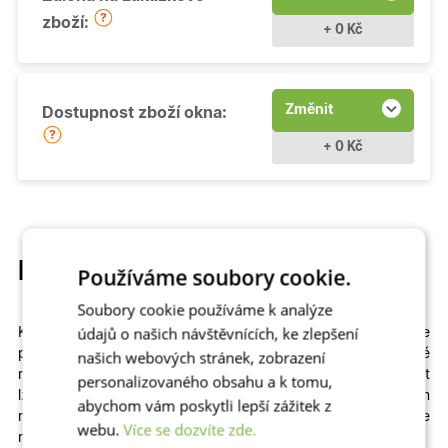
zboží:
+ 0 Kč
Změnit
Dostupnost zboží okna:
+ 0 Kč
Popis produktu
Používáme soubory cookie.
Soubory cookie používáme k analýze
údajů o našich návštěvnících, ke zlepšení
Kvalitní a cenově dostupné
otevíravé
plastové okno si můžete
přizpůsobit
na míru
. Na výběr máme
různé
našich webových stránek, zobrazení
rozměry
,
profily
,
prosklení
i
dekory
včetně dřevěných. Zvolit
personalizovaného obsahu a k tomu,
lze izolační dvojsklo či
trojsklo v kombinaci s teplým
abychom vám poskytli lepší zážitek z
rámečkem
– zkrátka to, co vašemu domu či bytu sedne
webu.
Více se dozvíte zde.
nejlépe!