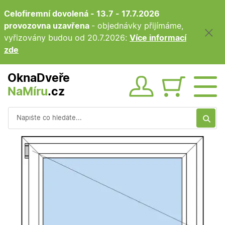
Celofiremní dovolená - 13.7 - 17.7.2026
provozovna uzavřena
- objednávky přijímáme,
vyřizovány budou od 20.7.2026:
Více informací
zde
OknaDveře
NaMíru
.cz
Obsah ko
Vyhledávání