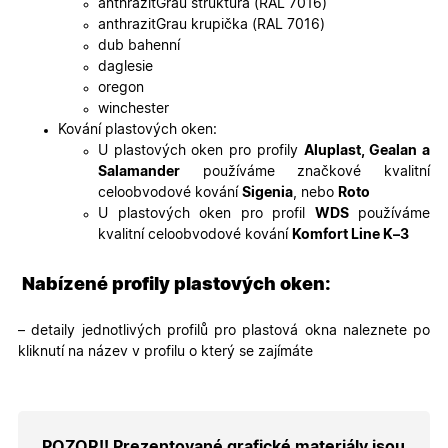
anthrazitGrau struktura (RAL 7016)
soubory
cookie
anthrazitGrau krupička (RAL 7016)
návštěvní
dub bahenní
Je nutné,
banner
daglesie
cookie
oregon
Cookie-
Script.co
winchester
fungoval
Kování plastových oken:
správně.
U plastových oken pro profily
Aluplast, Gealan a
X-Inspishop-User-
.oknadverenamiru.cz
1 měsíc
Tento so
Salamander
používáme značkové kvalitní
Token
cookie je
nezbytný
celoobvodové kování
Sigenia
, nebo
Roto
bezpečné
U plastových oken pro profil
WDS
používáme
přihlášen
udržení
kvalitní celoobvodové kování
Komfort Line K–3
uživatele
přihláše
během
Nabízené profily plastových oken:
návštěvy 
shopu.
X-Inspishop-User-
.oknadverenamiru.cz
1 měsíc
Tento so
– detaily jednotlivých profilů pro plastová okna naleznete po
Groups
cookie
kliknutí na název v profilu o který se zajímáte
uchováv
informaci
přiřazení
uživatele
zákaznick
skupiny 
zobrazen
POZOR!! Prezentované grafické materiály jsou