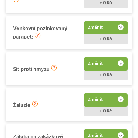
+ 0 Kč
Změnit
Venkovní pozinkovaný
parapet:
+ 0 Kč
Změnit
Síť proti hmyzu
+ 0 Kč
Změnit
Žaluzie
+ 0 Kč
Změnit
Záloha na zakázkové