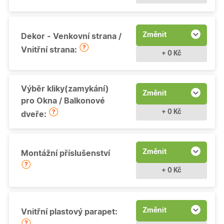
Změnit
Dekor - Venkovní strana /
Vnitřní strana:
+ 0 Kč
Výběr kliky(zamykání)
Změnit
pro Okna / Balkonové
+ 0 Kč
dveře:
Změnit
Montážní příslušenství
+ 0 Kč
Změnit
Vnitřní plastový parapet: