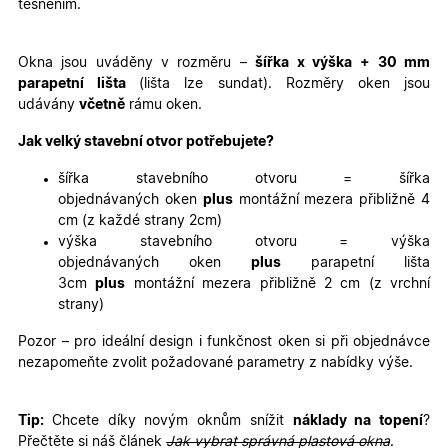
těsněním.
Nezbytně nutné cookies
Analytické cookies
Marketingové cookies
Funkční cookies
Okna jsou uváděny v rozměru –
šířka x výška
+ 30 mm
parapetní lišta
(lišta lze sundat). Rozměry oken jsou
Nezbytně nutné soubory cookie umožňují základní
udávány
včetně
rámu oken.
funkce webových stránek, jako je přihlášení
uživatele a správa účtu. Webové stránky nelze bez
nezbytně nutných souborů cookie správně používat.
Jak velký stavební otvor potřebujete?
Poskytovatel
/
Název
Vyprší
Popis
šířka stavebního otvoru = šířka
Doména
objednávaných oken
plus
montážní mezera přibližně 4
udid
.oknadverenamiru.cz
4
Tento co
cm (z každé strany 2cm)
týdny
se použív
2 dny
jedinečn
výška stavebního otvoru = výška
identifika
objednávaných oken
plus
parapetní lišta
zařízení, 
mají přís
3cm
plus
montážní mezera přibližně 2 cm (z vrchní
webové
strany)
stránce, 
sledovala
používání
Pozor – pro ideální design i funkčnost oken si při objednávce
zlepšila
nezapomeňte zvolit požadované parametry z nabídky výše.
uživatels
zkušenost
X-Inspishop-User-
oknadverenamiru.cz
1
Tento so
Tip:
Chcete díky novým oknům snížit
náklady na topení
?
Variant
týden
cookie sl
k zobraze
Přečtěte si náš článek
Jak vybrat správná plastová okna
.