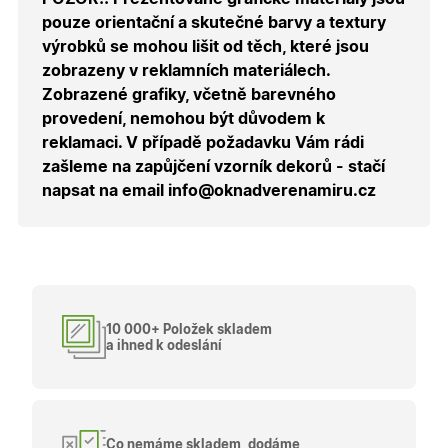
správnýc
pouze orientační a skutečné barvy a textury
cen a ob
výrobků se mohou lišit od těch, které jsou
X-Inspishop-Guest-
.oknadverenamiru.cz
1 měsíc
Tento so
Cart
cookie se
zobrazeny v reklamních materiálech.
používá 
uložení
Zobrazené grafiky, včetně barevného
obsahu
provedení, nemohou být důvodem k
nákupní
košíku pr
reklamaci. V případě požadavku Vám rádi
nepřihlá
uživatele.
zašleme na zapůjčení vzorník dekorů - stačí
napsat na email info@oknadverenamiru.cz
X-Inspishop-
.oknadverenamiru.cz
1 měsíc
Tento so
Currency
cookie si
pamatuje
zvolenou
měnu pr
správné
zobrazení
produktů 
shopu.
10 000+ Položek skladem
a ihned k odeslání
Poskytovatel
/
Název
Vyprší
Popis
Doména
Poskytovatel
/
Název
Vyprší
Popis
_bra_functionality
.oknadverenamiru.cz
1
Tato cookie
Doména
Co nemáme skladem, dodáme