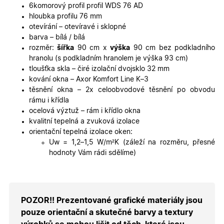
identifika
6komorový profil profil WDS 76 AD
zařízení, 
hloubka profilu 76 mm
mají přís
webové
otevírání – otevíravé i sklopné
stránce, 
barva – bílá / bílá
sledovala
používání
rozměr:
šířka
90 cm x
výška
90 cm bez podkladního
zlepšila
hranolu (s podkladním hranolem je výška 93 cm)
uživatels
zkušenost
tloušťka skla – čiré izolační dvojsklo 32 mm
kování okna – Axor Komfort Line K–3
X-Inspishop-User-
oknadverenamiru.cz
1
Tento so
Variant
týden
cookie sl
těsnění okna – 2x celoobvodové těsnění po obvodu
k zobraze
rámu i křídla
specifick
verze str
ocelová výztuž – rám i křídlo okna
a zajišťuj
kvalitní tepelná a zvuková izolace
Zásadách
konzisten
ochrany osobních údajů společnosti Google
uživatels
orientační tepelná izolace oken:
zážitek.
Uw = 1,2–1,5 W/
m²
K (záleží na rozměru, přesné
__cf_bm
29
Tento so
Cloudflare Inc.
hodnoty Vám rádi sdělíme)
minut
cookie se
.heureka.cz
59
používá 
sekund
rozlišení
lidmi a
roboty. T
pro web
POZOR!! Prezentované grafické materiály jsou
přínosné,
bylo mož
pouze orientační a skutečné barvy a textury
podávat
platné zp