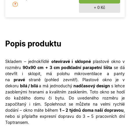
+ 0 Kč
Popis produktu
Skladem – jednokřídlé
otevíravé i sklopné
plastové
okno v
rozměru
90x90
cm + 3 cm podkladní parapetní lišta
se dá
otevřít i sklopit, má polohu mikroventilace a panty
na
pravé
straně (pohled zevnitř). Plastové okno je v
dekoru
bílá / bílá
a má jednoduchý
nadčasový design
s lehce
zaoblenými hranami a kvalitním zasklením. Toto okno se hodí
do každého domu či bytu. Do uvedeného rozměru je
započítaný i rám. Spolehnout se můžete na velmi rychlé
dodání – okno máte během
1 – 2 týdnů doma naší dopravou
,
nebo si připlaťte expresní dopravu do 3
–
5 pracovních dní
Toptransem.