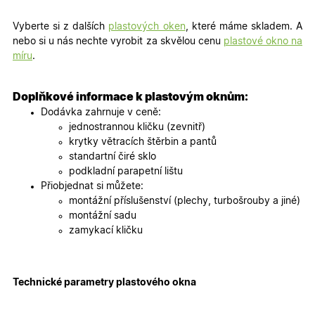
Vyberte si z dalších
plastových oken
, které máme skladem. A
nebo si u nás nechte vyrobit za skvělou cenu
plastové okno na
Marketingové
Funkční cookies
míru
.
cookies
Doplňkové informace k plastovým oknům:
Dodávka zahrnuje v ceně:
jednostrannou kličku (zevnitř)
krytky větracích štěrbin a pantů
standartní čiré sklo
Nezbytně nutné cookies
Analytické cookies
podkladní parapetní lištu
Marketingové cookies
Funkční cookies
Přiobjednat si můžete:
montážní příslušenství (plechy, turbošrouby a jiné)
Nezbytně nutné soubory cookie umožňují základní
montážní sadu
funkce webových stránek, jako je přihlášení
uživatele a správa účtu. Webové stránky nelze bez
zamykací kličku
nezbytně nutných souborů cookie správně používat.
Poskytovatel
/
Název
Vyprší
Popis
Doména
Technické parametry plastového okna
udid
.oknadverenamiru.cz
4
Tento co
týdny
se použív
2 dny
jedinečn