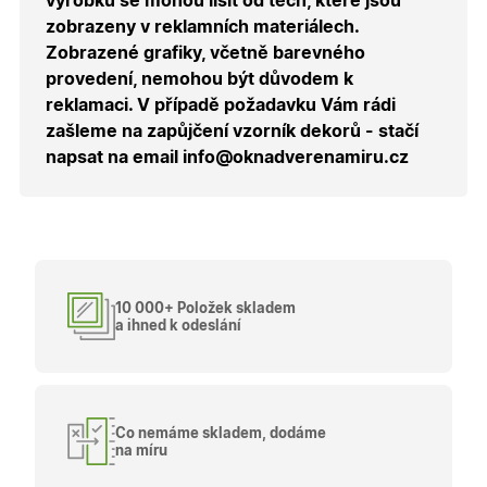
výrobků se mohou lišit od těch, které jsou
o použív
zobrazeny v reklamních materiálech.
jejich
webovýc
Zobrazené grafiky, včetně barevného
stránek.
provedení, nemohou být důvodem k
CookieScriptConsent
5
Tento so
CookieScript
měsíců
cookie
reklamaci. V případě požadavku Vám rádi
.oknadverenamiru.cz
4
používá
zašleme na zapůjčení vzorník dekorů - stačí
týdny
služba
Cookie-
napsat na email info@oknadverenamiru.cz
Script.co
zapamato
předvole
souhlasu
soubory
cookie
návštěvní
Je nutné,
banner
cookie
10 000+ Položek skladem
Cookie-
a ihned k odeslání
Script.co
fungoval
správně.
X-Inspishop-User-
.oknadverenamiru.cz
1 měsíc
Tento so
Token
cookie je
nezbytný
Co nemáme skladem, dodáme
bezpečné
na míru
přihlášen
udržení
uživatele