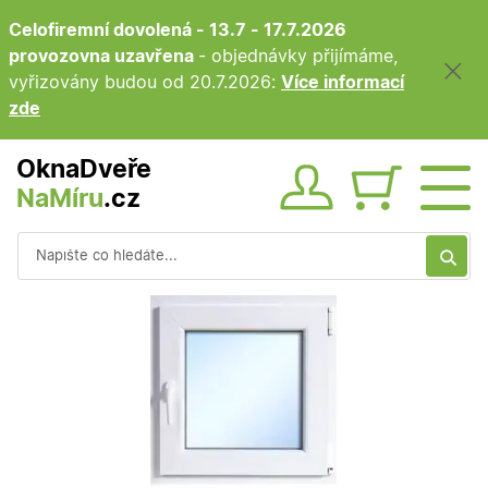
Celofiremní dovolená - 13.7 - 17.7.2026
provozovna uzavřena
- objednávky přijímáme,
vyřizovány budou od 20.7.2026:
Více informací
zde
OknaDveře
NaMíru
.cz
Obsah ko
Vyhledávání