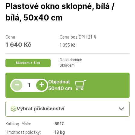
Plastové okno sklopné, bílá /
bílá, 50x40 cm
Cena
Cena bez DPH 21 %
1 640 Kč
1 355 Kč
Doba dodání:
Skladem > 5 ks
Skladem
Snížit množství
Počet kusů
Zvýšit množství
Objednat
+
−
50×40 cm
Vybrat příslušenství
Katalog. číslo:
5917
Hmotnost položky:
13 kg