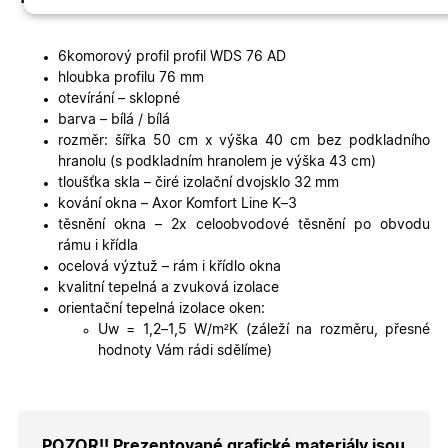
Nezbytně
Analytické
Marketingové
nutné
cookies
cookies
cookies
6komorový profil profil WDS 76 AD
hloubka profilu 76 mm
otevírání – sklopné
barva – bílá / bílá
Funkční cookies
rozměr: šířka 50 cm x výška 40 cm bez podkladního
hranolu (s podkladním hranolem je výška 43 cm)
tloušťka skla – čiré izolační dvojsklo 32 mm
kování okna – Axor Komfort Line K–3
těsnění okna – 2x celoobvodové těsnění po obvodu
rámu i křídla
Nezbytně nutné cookies
Analytické cookies
ocelová výztuž – rám i křídlo okna
kvalitní tepelná a zvuková izolace
Marketingové cookies
Funkční cookies
orientační tepelná izolace oken:
Uw = 1,2–1,5 W/
m²
K (záleží na rozměru, přesné
Nezbytně nutné soubory cookie umožňují základní funkce
webových stránek, jako je přihlášení uživatele a správa
hodnoty Vám rádi sdělíme)
účtu. Webové stránky nelze bez nezbytně nutných souborů
cookie správně používat.
Poskytovatel
/
Název
Vyprší
Popis
Doména
POZOR!! Prezentované grafické materiály jsou