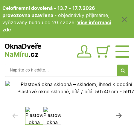
Celofiremní dovolená - 13.7 - 17.7.2026
provozovna uzavřena
- objednávky přijímáme,
vyřizovány budou od 20.7.2026:
Více informací
zde
OknaDveře
NaMíru
.cz
Obsah ko
Vyhledávání