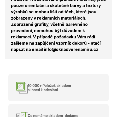
udid
.oknadverenamiru.cz
4
Tento co
týdny
se použí
pouze orientační a skutečné barvy a textury
2 dny
jedinečn
výrobků se mohou lišit od těch, které jsou
identifika
zařízení, 
zobrazeny v reklamních materiálech.
mají přís
webové
Zobrazené grafiky, včetně barevného
stránce, 
provedení, nemohou být důvodem k
sledoval
používán
reklamaci. V případě požadavku Vám rádi
zlepšila
uživatel
zašleme na zapůjčení vzorník dekorů - stačí
zkušenos
napsat na email info@oknadverenamiru.cz
X-Inspishop-User-
oknadverenamiru.cz
1
Tento so
Variant
týden
cookie sl
k zobraz
specifick
Zásadách ochrany osobních
verze str
údajů společnosti Google
a zajišťuj
konziste
uživatels
zážitek.
10 000+ Položek skladem
__cf_bm
29
Tento so
Cloudflare Inc.
a ihned k odeslání
minut
cookie s
.heureka.cz
59
používá 
sekund
rozlišení
lidmi a
roboty. T
pro web
přínosné
Co nemáme skladem, dodáme