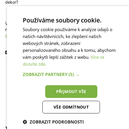
dekor?
Používáme soubory cookie.
Vyberte si z dalších
plastových oken
, které máme skladem. A
Soubory cookie používáme k analýze údajů o
nebo si u nás nechte vyrobit za skvělou cenu
plastové okno na
našich návštěvnících, ke zlepšení našich
míru
.
webových stránek, zobrazení
personalizovaného obsahu a k tomu, abychom
Doplňkové informace k plastovým oknům:
vám poskytli lepší zážitek z webu.
Více se
Dodávka zahrnuje v ceně:
dozvíte zde.
jednostrannou kličku (zevnitř)
krytky větracích štěrbin a pantů
ZOBRAZIT PARTNERY
(5) →
standartní čiré sklo
podkladní parapetní lištu
Přiobjednat si můžete:
PŘIJMOUT VŠE
montážní příslušenství (plechy, turbošrouby a jiné)
montážní sadu
VŠE ODMÍTNOUT
zamykací kličku
ZOBRAZIT PODROBNOSTI
Technické parametry plastového okna