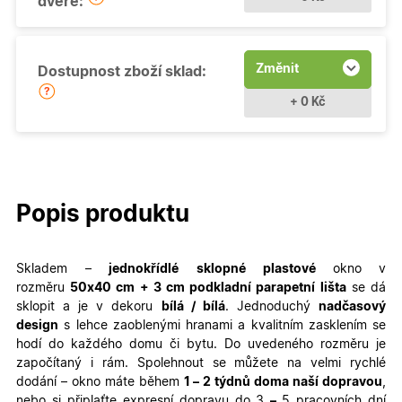
dveře:
Změnit
Dostupnost zboží sklad:
+ 0 Kč
Popis produktu
Skladem –
jednokřídlé
sklopné
plastové
okno v
rozměru
50
x40 cm + 3 cm podkladní parapetní lišta
se dá
sklopit a je v dekoru
bílá / bílá
. Jednoduchý
nadčasový
design
s lehce zaoblenými hranami a kvalitním zasklením se
hodí do každého domu či bytu. Do uvedeného rozměru je
započítaný i rám. Spolehnout se můžete na velmi rychlé
dodání – okno máte během
1 – 2 týdnů doma naší dopravou
,
nebo si připlaťte expresní dopravu do 3
–
5 pracovních dní