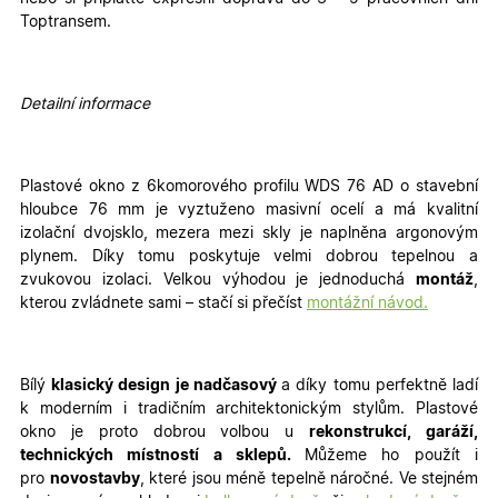
Toptransem.
Detailní informace
Plastové okno z 6komorového profilu WDS 76 AD o stavební
hloubce 76 mm je vyztuženo masivní ocelí a má kvalitní
izolační dvojsklo, mezera mezi skly je naplněna argonovým
plynem. Díky tomu poskytuje velmi dobrou tepelnou a
zvukovou izolaci. Velkou výhodou je jednoduchá
montáž
,
kterou zvládnete sami – stačí si přečíst
montážní návod.
Bílý
klasický design je nadčasový
a díky tomu perfektně ladí
k moderním i tradičním architektonickým stylům. Plastové
okno je proto dobrou volbou u
rekonstrukcí, garáží,
technických místností a sklepů.
Můžeme ho použít i
pro
novostavby
, které jsou méně tepelně náročné
. Ve stejném