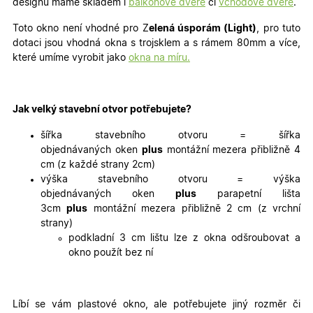
designu máme skladem i
balkonové dveře
či
vchodové dveře
.
Toto okno není vhodné pro Z
elená úsporám (Light)
, pro tuto
dotaci jsou vhodná okna s trojsklem a s rámem 80mm a více,
které umíme vyrobit jako
okna na míru.
Jak velký stavební otvor potřebujete?
šířka stavebního otvoru = šířka
objednávaných oken
plus
montážní mezera přibližně 4
cm (z každé strany 2cm)
výška stavebního otvoru = výška
objednávaných oken
plus
parapetní lišta
3cm
plus
montážní mezera přibližně 2 cm (z vrchní
strany)
podkladní 3 cm lištu lze z okna odšroubovat a
okno použít bez ní
Líbí se vám plastové okno, ale potřebujete jiný rozměr či