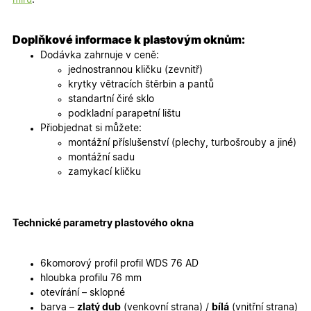
Marketingové
Funkční cookies
cookies
Doplňkové informace k plastovým oknům:
Dodávka zahrnuje v ceně:
jednostrannou kličku (zevnitř)
krytky větracích štěrbin a pantů
standartní čiré sklo
podkladní parapetní lištu
Přiobjednat si můžete:
Nezbytně nutné cookies
Analytické cookies
montážní příslušenství (plechy, turbošrouby a jiné)
Marketingové cookies
Funkční cookies
montážní sadu
zamykací kličku
Nezbytně nutné soubory cookie umožňují základní
funkce webových stránek, jako je přihlášení
uživatele a správa účtu. Webové stránky nelze bez
nezbytně nutných souborů cookie správně používat.
Technické parametry plastového okna
Poskytovatel
/
Název
Vyprší
Popis
Doména
udid
.oknadverenamiru.cz
4
Tento co
6komorový profil profil WDS 76 AD
týdny
se použív
hloubka profilu 76 mm
2 dny
jedinečn
identifika
otevírání – sklopné
zařízení, 
barva –
zlatý dub
(venkovní strana) /
bílá
(vnitřní strana)
mají přís