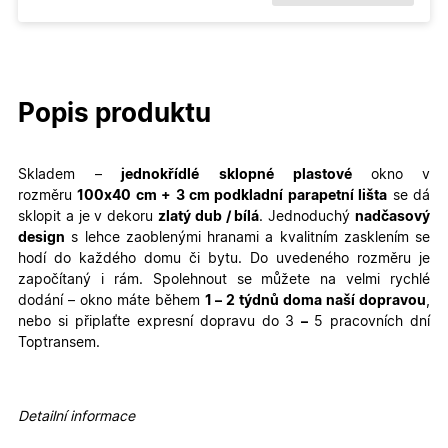
Popis produktu
Skladem –
jednokřídlé
sklopné
plastové
okno v
rozměru
100
x40 cm + 3 cm podkladní parapetní lišta
se dá
sklopit a je v dekoru
zlatý dub / bílá
. Jednoduchý
nadčasový
design
s lehce zaoblenými hranami a kvalitním zasklením se
hodí do každého domu či bytu. Do uvedeného rozměru je
započítaný i rám. Spolehnout se můžete na velmi rychlé
dodání – okno máte během
1 – 2 týdnů doma naší dopravou
,
nebo si připlaťte expresní dopravu do 3
–
5 pracovních dní
Toptransem.
Detailní informace