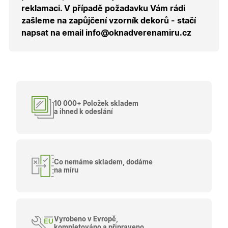
stránek.
reklamaci. V případě požadavku Vám rádi
zašleme na zapůjčení vzorník dekorů - stačí
CookieScriptConsent
5
Tento so
CookieScript
měsíců
cookie
.oknadverenamiru.cz
napsat na email info@oknadverenamiru.cz
4
používá
týdny
služba
Cookie-
Script.co
zapamato
předvole
souhlasu
soubory
cookie
návštěvní
10 000+ Položek skladem
Je nutné,
a ihned k odeslání
banner
cookie
Cookie-
Script.co
fungoval
správně.
Co nemáme skladem, dodáme
X-Inspishop-User-
.oknadverenamiru.cz
1 měsíc
Tento so
Token
cookie je
na míru
nezbytný
bezpečné
přihlášen
udržení
uživatele
přihláše
Vyrobeno v Evropě,
během
kompletováno a připraveno