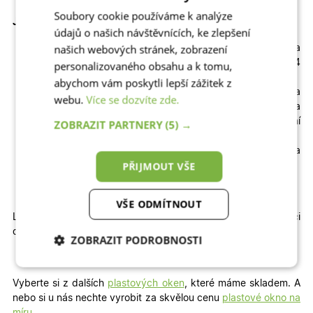
Soubory cookie používáme k analýze
Jak velký stavební otvor potřebujete?
údajů o našich návštěvnících, ke zlepšení
našich webových stránek, zobrazení
šířka stavebního otvoru = šířka
objednávaných oken
plus
montážní mezera přibližně 4
personalizovaného obsahu a k tomu,
cm (z každé strany 2cm)
abychom vám poskytli lepší zážitek z
výška stavebního otvoru = výška
webu.
Více se dozvíte zde.
objednávaných oken
plus
parapetní lišta
3cm
plus
montážní mezera přibližně 2 cm (z vrchní
ZOBRAZIT PARTNERY
(5) →
strany)
podkladní 3 cm lištu lze z okna odšroubovat a
PŘIJMOUT VŠE
okno použít bez ní
VŠE ODMÍTNOUT
Líbí se vám plastové okno, ale potřebujete jiný rozměr či
dekor?
ZOBRAZIT PODROBNOSTI
Nezbytně nutné
Analytické
cookies
cookies
Vyberte si z dalších
plastových oken
, které máme skladem. A
nebo si u nás nechte vyrobit za skvělou cenu
plastové okno na
míru
.