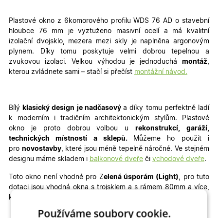
Plastové okno z 6komorového profilu WDS 76 AD o stavební
hloubce 76 mm je vyztuženo masivní ocelí a má kvalitní
izolační dvojsklo, mezera mezi skly je naplněna argonovým
plynem. Díky tomu poskytuje velmi dobrou tepelnou a
zvukovou izolaci. Velkou výhodou je jednoduchá
montáž
,
kterou zvládnete sami – stačí si přečíst
montážní návod.
Bílý
klasický design je nadčasový
a díky tomu perfektně ladí
k moderním i tradičním architektonickým stylům. Plastové
okno je proto dobrou volbou u
rekonstrukcí, garáží,
technických místností a sklepů.
Můžeme ho použít i
pro
novostavby
, které jsou méně tepelně náročné
. Ve stejném
designu máme skladem i
balkonové dveře
či
vchodové dveře
.
Toto okno není vhodné pro Z
elená úsporám (Light)
, pro tuto
dotaci jsou vhodná okna s trojsklem a s rámem 80mm a více,
které umíme vyrobit jako
okna na míru.
Používáme soubory cookie.