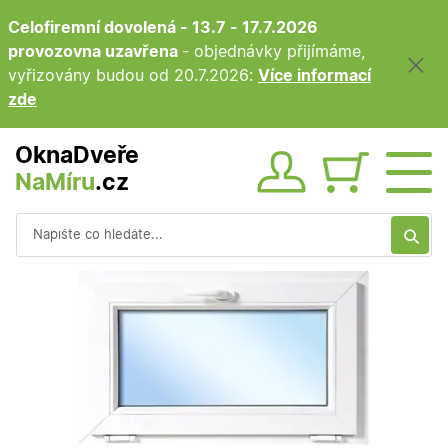
Celofiremní dovolená - 13.7 - 17.7.2026
provozovna uzavřena
- objednávky přijímáme,
vyřizovány budou od 20.7.2026:
Více informací
zde
OknaDveře
NaMíru
.cz
Obsah ko
Vyhledávání