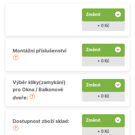
Změnit
+ 0 Kč
Změnit
Montážní příslušenství
+ 0 Kč
Výběr kliky(zamykání)
Změnit
pro Okna / Balkonové
+ 0 Kč
dveře:
Změnit
Dostupnost zboží sklad:
+ 0 Kč