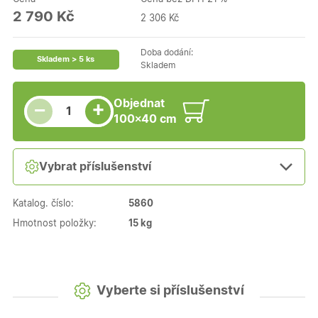
2 790 Kč
2 306 Kč
Doba dodání:
Skladem > 5 ks
Skladem
Snížit množství
Počet kusů
Zvýšit množství
Objednat
+
−
100×40 cm
Vybrat příslušenství
Katalog. číslo:
5860
Hmotnost položky:
15 kg
Vyberte si příslušenství