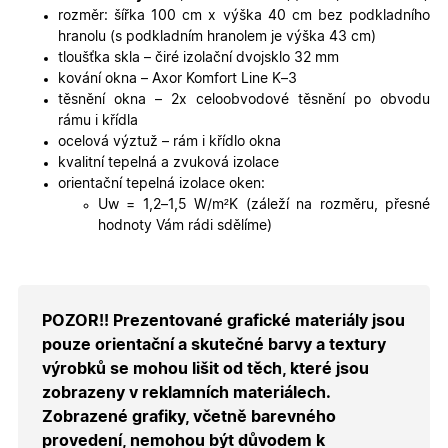
webové
rozměr: šířka 100 cm x výška 40 cm bez podkladního
stránce, 
hranolu (s podkladním hranolem je výška 43 cm)
sledovala
používání
tloušťka skla – čiré izolační dvojsklo 32 mm
zlepšila
kování okna – Axor Komfort Line K–3
uživatels
zkušenost
těsnění okna – 2x celoobvodové těsnění po obvodu
rámu i křídla
X-Inspishop-User-
oknadverenamiru.cz
1
Tento so
Variant
týden
cookie sl
ocelová výztuž – rám i křídlo okna
k zobraze
kvalitní tepelná a zvuková izolace
specifick
verze str
orientační tepelná izolace oken:
a zajišťuj
Zásadách
Uw = 1,2–1,5 W/
m²
K (záleží na rozměru, přesné
konzisten
ochrany osobních údajů společnosti Google
uživatels
hodnoty Vám rádi sdělíme)
zážitek.
__cf_bm
29
Tento so
Cloudflare Inc.
minut
cookie se
.heureka.cz
59
používá 
sekund
rozlišení
POZOR!! Prezentované grafické materiály jsou
lidmi a
roboty. T
pouze orientační a skutečné barvy a textury
pro web
přínosné,
výrobků se mohou lišit od těch, které jsou
bylo mož
podávat
zobrazeny v reklamních materiálech.
platné zp
Zobrazené grafiky, včetně barevného
o použív
jejich
provedení, nemohou být důvodem k
webovýc