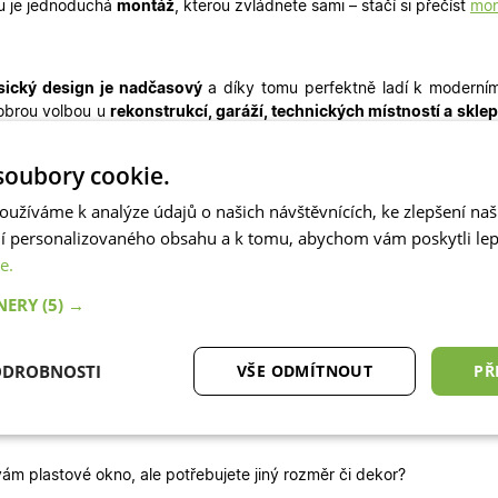
u je jednoduchá
montáž
, kterou zvládnete sami – stačí si přečíst
mon
sický design je nadčasový
a díky tomu perfektně ladí k moderním
obrou volbou u
rekonstrukcí, garáží, technických místností a skle
 náročné
. Ve stejném designu máme skladem i
balkonové dveře
či
vc
oubory cookie.
no není vhodné pro Z
elená úsporám (Light)
, pro tuto dotaci jso
yrobit jako
okna na míru.
oužíváme k analýze údajů o našich návštěvnících, ke zlepšení na
ní personalizovaného obsahu a k tomu, abychom vám poskytli lepš
e.
ký stavební otvor potřebujete?
TNERY
(5) →
ířka stavebního otvoru = šířka objednávaných oken
plus
montážní me
ýška stavebního otvoru = výška objednávaných oken
plus
parape
ODROBNOSTI
VŠE ODMÍTNOUT
PŘ
rchní strany)
podkladní 3 cm lištu lze z okna odšroubovat a okno použít bez 
tné
Analytické cookies
Marketingové
Fu
cookies
 vám plastové okno, ale potřebujete jiný rozměr či dekor?