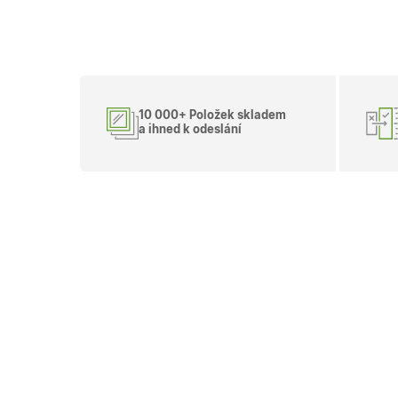
.okn
_fbp
Meta
.okn
IDE
Goog
10 000+ Položek skladem
.doub
a ihned k odeslání