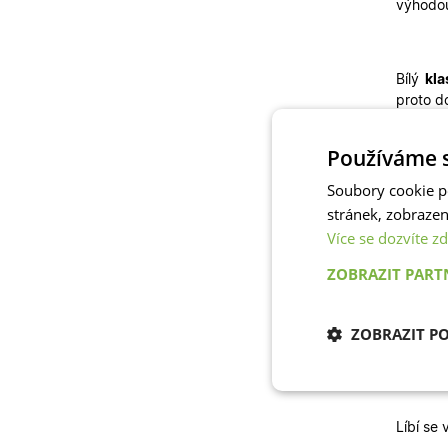
výhodo
Bílý
kla
proto d
tepelně
Používáme s
Toto ok
umíme v
Soubory cookie p
stránek, zobraze
Více se dozvíte zd
Jak vel
ZOBRAZIT PAR
š
v
ZOBRAZIT P
v
Nezbytně nu
cookies
Líbí se