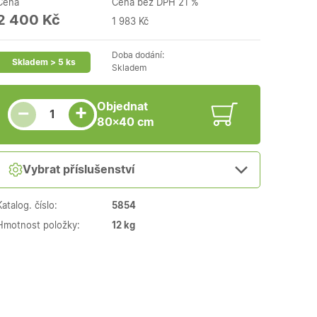
Cena
Cena bez DPH 21 %
2 400 Kč
1 983 Kč
Doba dodání:
Skladem > 5 ks
Skladem
Snížit množství
Počet kusů
Zvýšit množství
Objednat
+
−
80×40 cm
Vybrat příslušenství
Katalog. číslo:
5854
Hmotnost položky:
12 kg