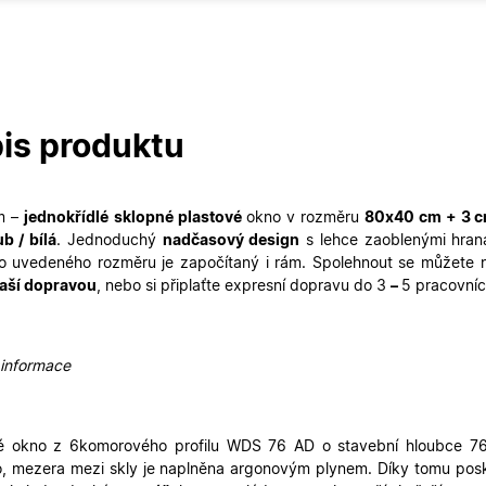
is produktu
m –
jednokřídlé
sklopné
plastové
okno v rozměru
80
x40 cm + 3 cm
ub / bílá
. Jednoduchý
nadčasový design
s lehce zaoblenými hran
o uvedeného rozměru je započítaný i rám. Spolehnout se můžete
aší dopravou
, nebo si připlaťte expresní dopravu do 3
–
5 pracovníc
 informace
é okno z 6komorového profilu WDS 76 AD o stavební hloubce 76 m
o, mezera mezi skly je naplněna argonovým plynem. Díky tomu posky