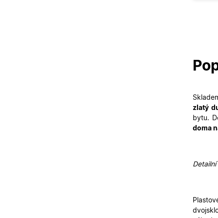
Pop
Sklade
zlatý d
bytu. D
doma n
Detailní
Plastov
dvojskl