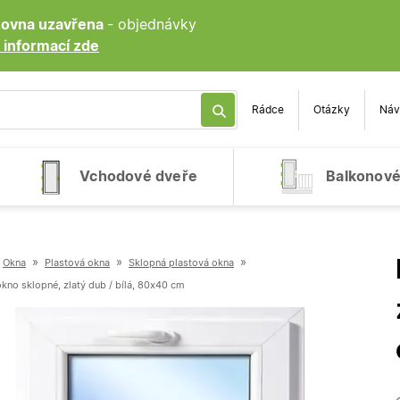
ozovna uzavřena
- objednávky
 informací zde
Rádce
Otázky
Náv
Vchodové dveře
Balkonové
»
»
»
Okna
Plastová okna
Sklopná plastová okna
okno sklopné, zlatý dub / bílá, 80x40 cm