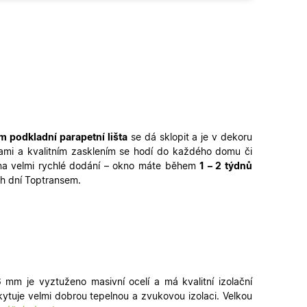
 podkladní parapetní lišta
se dá sklopit a je v dekoru
ami a kvalitním zasklením se hodí do každého domu či
 na velmi rychlé dodání – okno máte během
1 – 2 týdnů
h dní Toptransem.
m je vyztuženo masivní ocelí a má kvalitní izolační
tuje velmi dobrou tepelnou a zvukovou izolaci. Velkou