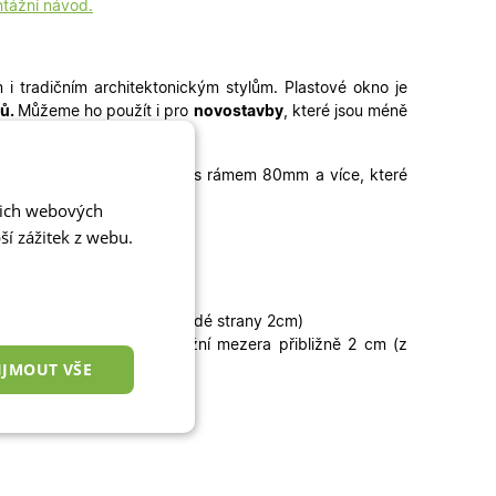
tážní návod.
 i tradičním architektonickým stylům. Plastové okno je
pů.
Můžeme ho použít i pro
novostavby
, které jsou méně
hodové dveře
.
u vhodná okna s trojsklem a s rámem 80mm a více, které
šich webových
í zážitek z webu.
zera přibližně 4 cm (z každé strany 2cm)
tní lišta 3cm
plus
montážní mezera přibližně 2 cm (z
IJMOUT VŠE
ní
nkční cookies