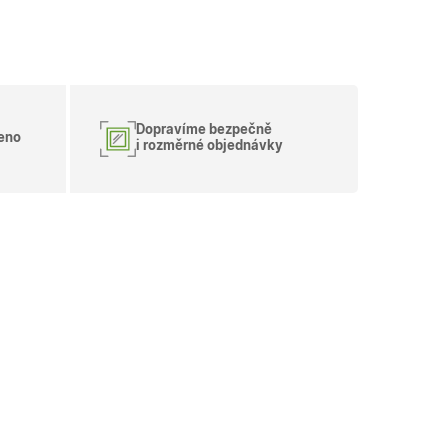
deného webu.
, jako je nabízení
provádí informace o
Dopravíme bezpečně
eno
koli reklamu,
i rozměrné objednávky
deného webu.