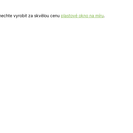
nechte vyrobit za skvělou cenu
plastové okno na míru
.
okies
 správa účtu. Webové
zařízení, která mají
ní a zlepšila
é verze stránky a
 lidmi a roboty. To
latné zprávy o
ipt.com k
ookie návštěvníků.
fungoval správně.