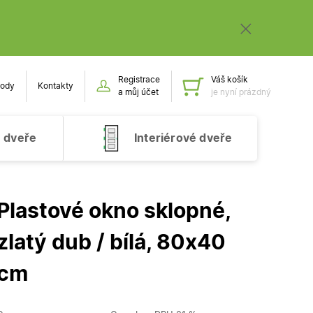
Registrace
Váš košík
ody
Kontakty
Obsah k
a můj účet
je nyní prázdný
 dveře
Interiérové dveře
Plastové okno sklopné,
zlatý dub / bílá, 80x40
cm