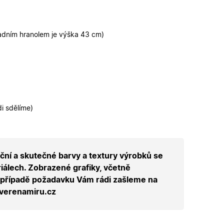
řihlášení a udržení
u.
zení uživatele do
adním hranolem je výška 43 cm)
n a obsahu.
ahu nákupního
u pro správné
i sdělíme)
funkčními cookies.
ickými cookies
ovými cookies
ční a skutečné barvy a textury výrobků se
ování stavu relace.
erou vlastní
iálech. Zobrazené grafiky, včetně
ka webu podporuje
 případě požadavku Vám rádi zašleme na
sal Analytics - což
dverenamiru.cz
é služby Google.
alezen jako soubor
ch uživatelů
 stavu relace.
ikátoru klienta. Je
louží k výpočtu
provádí informace o
lytické přehledy
koli reklamu,