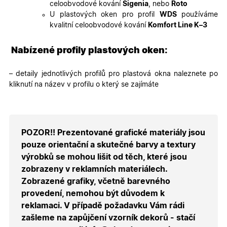
celoobvodové kování
Sigenia
, nebo
Roto
X-Inspishop-User-
.oknadverenamiru.cz
1 měsíc
Tento so
Groups
cookie
U plastových oken pro profil
WDS
používáme
uchováv
kvalitní celoobvodové kování
Komfort Line K–3
informaci
přiřazení
uživatele
zákaznick
Nabízené profily plastových oken:
skupiny 
zobrazen
správnýc
– detaily jednotlivých profilů pro plastová okna naleznete po
cen a ob
kliknutí na název v profilu o který se zajímáte
X-Inspishop-Guest-
.oknadverenamiru.cz
1 měsíc
Tento so
Cart
cookie se
používá 
uložení
obsahu
nákupní
POZOR!! Prezentované grafické materiály jsou
košíku pr
nepřihlá
pouze orientační a skutečné barvy a textury
uživatele.
výrobků se mohou lišit od těch, které jsou
X-Inspishop-
.oknadverenamiru.cz
1 měsíc
Tento so
zobrazeny v reklamních materiálech.
Currency
cookie si
pamatuje
Zobrazené grafiky, včetně barevného
zvolenou
měnu pr
provedení, nemohou být důvodem k
správné
reklamaci. V případě požadavku Vám rádi
zobrazení
produktů 
zašleme na zapůjčení vzorník dekorů - stačí
shopu.