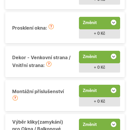
Změnit
Prosklení okna:
+ 0 Kč
Změnit
Dekor - Venkovní strana /
Vnitřní strana:
+ 0 Kč
Změnit
Montážní příslušenství
+ 0 Kč
Výběr kliky(zamykání)
Změnit
pro Okna / Balkonové