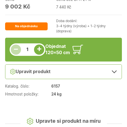
9 002 Kč
7 440 Kč
Doba dodání:
3-4 týdny (výroba) + 1-2 týdny
Na objednávku
(doprava)
Snížit množství
Počet kusů
Zvýšit množství
Objednat
+
−
120×50 cm
Upravit produkt
Katalog. číslo:
6157
Hmotnost položky:
24 kg
Upravte si produkt na míru