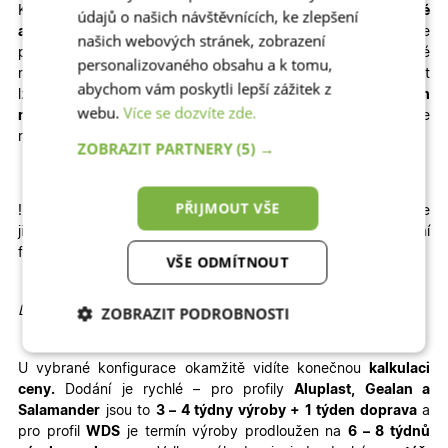
Kvalitní a cenově dostupné
trojkřídlé
plastové okno
Otevíravé
údajů o našich návštěvnících, ke zlepšení
a sklopné + Fixní
+ Otevíravé a sklopné
si můžete
našich webových stránek, zobrazení
přizpůsobit
na míru
. Na výběr máme
různé
personalizovaného obsahu a k tomu,
rozměry
,
profily
,
prosklení
i
dekory
včetně dřevěných. Zvolit
abychom vám poskytli lepší zážitek z
lze izolační
dvojsklo
či
trojsklo
v kombinaci
s teplým
webu.
Více se dozvíte zde.
rámečkem
– zkrátka to, co vašemu domu či bytu sedne
nejlépe!
ZOBRAZIT PARTNERY
(5) →
PŘIJMOUT VŠE
!!Trojkřídlé okno je děleno vždy na
3 stejné díly
, pokud chcete
jiné dělení, vepište to do poznámky při vyplňování
fakturačních údajů!!
VŠE ODMÍTNOUT
ZOBRAZIT PODROBNOSTI
Detailní informace
Nezbytně nutné
Analytické
cookies
cookies
U vybrané konfigurace okamžitě
vidíte konečnou
kalkulaci
ceny.
Dodání je rychlé – pro profily
Aluplast, Gealan a
Salamander
jsou to
3 – 4 týdny výroby + 1 týden doprava
a
pro profil
WDS
je termín výroby prodloužen na
6 – 8 týdnů