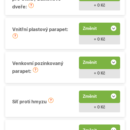
+ 0 Kč
dveře:
Změnit
Vnitřní plastový parapet:
+ 0 Kč
Změnit
Venkovní pozinkovaný
parapet:
+ 0 Kč
Změnit
Síť proti hmyzu
+ 0 Kč