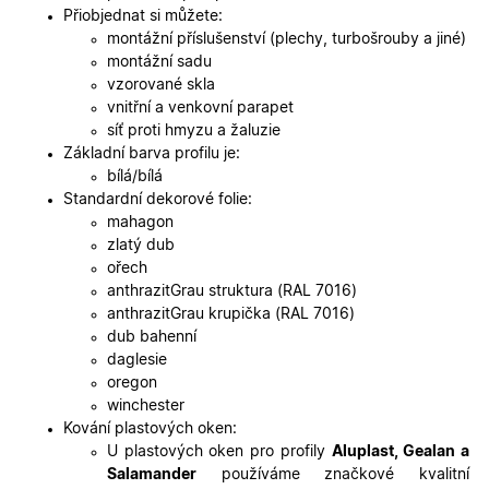
CookieScriptConsent
5
Tento so
CookieScript
Přiobjednat si můžete:
měsíců
cookie
.oknadverenamiru.cz
montážní příslušenství (plechy, turbošrouby a jiné)
4
používá
týdny
služba
montážní sadu
Cookie-
vzorované skla
Script.co
zapamato
vnitřní a venkovní parapet
předvole
síť proti hmyzu a žaluzie
souhlasu
soubory
Základní barva profilu je:
cookie
bílá/bílá
návštěvní
Je nutné,
Standardní dekorové folie:
banner
mahagon
cookie
Cookie-
zlatý dub
Script.co
ořech
fungoval
správně.
anthrazitGrau struktura (RAL 7016)
anthrazitGrau krupička (RAL 7016)
X-Inspishop-User-
.oknadverenamiru.cz
1 měsíc
Tento so
Token
cookie je
dub bahenní
nezbytný
daglesie
bezpečné
přihlášen
oregon
udržení
winchester
uživatele
přihláše
Kování plastových oken:
během
U plastových oken pro profily
Aluplast, Gealan a
návštěvy 
shopu.
Salamander
používáme značkové kvalitní