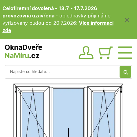
Celofiremní dovolená - 13.7 - 17.7.2026
provozovna uzavřena
- objednávky přijímáme,
vyřizovány budou od 20.7.2026:
Více informací
zde
OknaDveře
NaMíru
.cz
Obsah ko
Vyhledávání