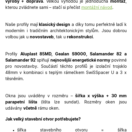
Marketingové
Funkční cookies
výroby + doprava
. Velkou výhodou je jednoduchá
montáž
,
cookies
kterou zvládnete sami – stačí si přečíst
montážní návod
.
Naše profily mají
klasický design
a díky tomu perfektně ladí k
moderním i tradičním architektonickým stylům. Jsou dobrou
volbou jak u
novostaveb
, tak u
rekonstrukcí
.
Nezbytně nutné cookies
Analytické cookies
Profily
Aluplast 85MD, Gealan S9000, Salamander 82 a
Marketingové cookies
Funkční cookies
Salamander 92
splňují
nejnovější energetické normy
povinné
Nezbytně nutné soubory cookie umožňují základní
pro novostavby. Součástí těchto profilů je izolační trojsklo
funkce webových stránek, jako je přihlášení
48mm v kombinaci s teplým rámečkem SwiSSpacer U a 3 x
uživatele a správa účtu. Webové stránky nelze bez
těsněním.
nezbytně nutných souborů cookie správně používat.
Poskytovatel
/
Název
Vyprší
Popis
Doména
Okna jsou uváděny v rozměru –
šířka x výška
+ 30 mm
udid
.oknadverenamiru.cz
4
Tento co
parapetní lišta
(lišta lze sundat). Rozměry oken jsou
týdny
se použív
udávány
včetně
rámu oken.
2 dny
jedinečn
identifika
zařízení, 
Jak velký stavební otvor potřebujete?
mají přís
webové
šířka stavebního otvoru = šířka
stránce, 