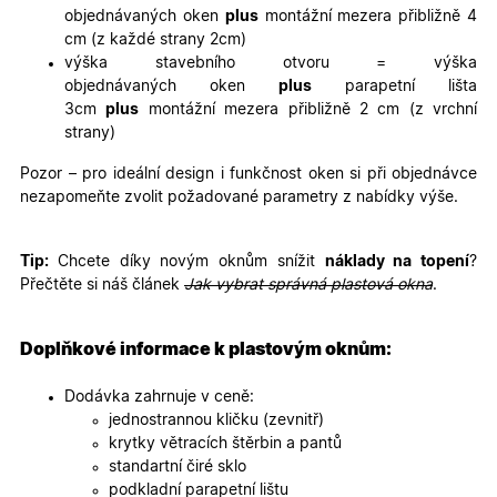
sledovala
objednávaných oken
plus
montážní mezera přibližně 4
používání
cm (z každé strany 2cm)
zlepšila
uživatels
výška stavebního otvoru = výška
zkušenost
objednávaných oken
plus
parapetní lišta
X-Inspishop-User-
oknadverenamiru.cz
1
Tento so
3cm
plus
montážní mezera přibližně 2 cm (z vrchní
Variant
týden
cookie sl
strany)
k zobraze
specifick
verze str
Pozor – pro ideální design i funkčnost oken si při objednávce
a zajišťuj
Zásadách
konzisten
nezapomeňte zvolit požadované parametry z nabídky výše.
ochrany osobních údajů společnosti Google
uživatels
zážitek.
__cf_bm
29
Tento so
Cloudflare Inc.
Tip:
Chcete díky novým oknům snížit
náklady na topení
?
minut
cookie se
.heureka.cz
Přečtěte si náš článek
Jak vybrat správná plastová okna
.
59
používá 
sekund
rozlišení
lidmi a
roboty. T
Doplňkové informace k plastovým oknům:
pro web
přínosné,
bylo mož
Dodávka zahrnuje v ceně:
podávat
platné zp
jednostrannou kličku (zevnitř)
o použív
krytky větracích štěrbin a pantů
jejich
webovýc
standartní čiré sklo
stránek.
podkladní parapetní lištu