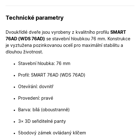
Technické parametry
Nezbytně nutné cookies
Analytické cookies
Dvoukřídlé dveře jsou vyrobeny z kvalitního profilu
SMART
Marketingové cookies
Funkční cookies
76AD (WDS 76AD)
se stavební hloubkou 76 mm. Konstrukce
je vyztužena pozinkovanou ocelí pro maximální stabilitu a
Nezbytně nutné soubory cookie umožňují základní
dlouhou životnost.
funkce webových stránek, jako je přihlášení
uživatele a správa účtu. Webové stránky nelze bez
Stavební hloubka: 76 mm
nezbytně nutných souborů cookie správně používat.
Poskytovatel
/
Profil: SMART 76AD (WDS 76AD)
Název
Vyprší
Popis
Doména
Otevírání: dovnitř
udid
.oknadverenamiru.cz
4
Tento co
týdny
se použív
2 dny
jedinečn
Provedení: pravé
identifika
zařízení, 
mají přís
Barva: bílá (oboustranně)
webové
stránce, 
3× 3D seřiditelné panty
sledovala
používání
zlepšila
5bodový zámek ovládaný klíčem
uživatels