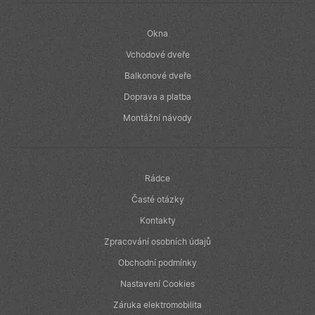
měsíce
Facebook k
.oknadverenamiru.cz
4
poskytování
týdny
řady reklamních
produktů, jako
Okna
je nabízení cen
v reálném čase
Vchodové dveře
od inzerentů
třetích stran
Balkonové dveře
IDE
1 rok
Tento soubor
Google LLC
Doprava a platba
cookie
.doubleclick.net
nastavuje
Montážní návody
společnost
Doubleclick a
provádí
informace o
tom, jak
koncový
uživatel používá
Rádce
webové stránky
a jakoukoli
Časté otázky
reklamu, kterou
koncový
Kontakty
uživatel mohl
vidět před
Zpracování osobních údajů
návštěvou
uvedeného
Obchodní podmínky
webu.
Nastavení Cookies
Záruka elektromobilita