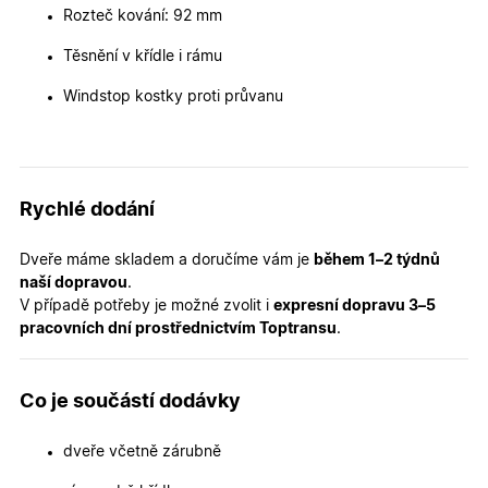
zkušenost
Rozteč kování: 92 mm
X-Inspishop-User-
oknadverenamiru.cz
1
Tento so
Variant
týden
cookie sl
Těsnění v křídle i rámu
k zobraze
specifick
verze str
Windstop kostky proti průvanu
a zajišťuj
Zásadách
konzisten
ochrany osobních údajů společnosti Google
uživatels
zážitek.
__cf_bm
29
Tento so
Cloudflare Inc.
minut
cookie se
.heureka.cz
Rychlé dodání
59
používá 
sekund
rozlišení
lidmi a
Dveře máme skladem a doručíme vám je
během 1–2 týdnů
roboty. T
pro web
naší dopravou
.
přínosné,
V případě potřeby je možné zvolit i
expresní dopravu 3–5
bylo mož
podávat
pracovních dní prostřednictvím Toptransu
.
platné zp
o použív
jejich
webovýc
stránek.
Co je součástí dodávky
CookieScriptConsent
5
Tento so
CookieScript
měsíců
cookie
.oknadverenamiru.cz
dveře včetně zárubně
4
používá
týdny
služba