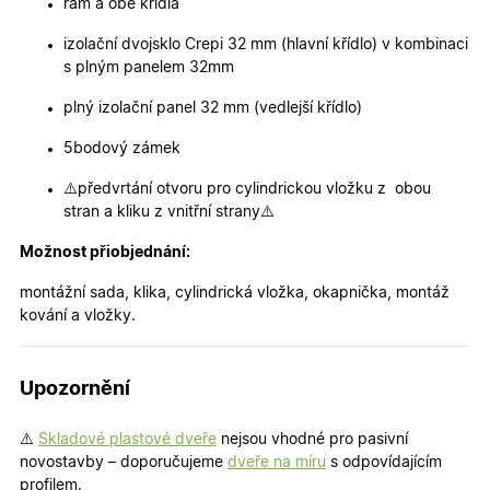
Cookie-
rám a obě křídla
Script.co
zapamato
izolační dvojsklo Crepi 32 mm (hlavní křídlo) v kombinaci
předvole
souhlasu
s plným panelem 32mm
soubory
cookie
plný izolační panel 32 mm (vedlejší křídlo)
návštěvní
Je nutné,
banner
5bodový zámek
cookie
Cookie-
Script.co
⚠️předvrtání otvoru pro cylindrickou vložku z obou
fungoval
stran a kliku z vnitřní strany⚠️
správně.
X-Inspishop-User-
.oknadverenamiru.cz
1 měsíc
Tento so
Možnost přiobjednání:
Token
cookie je
nezbytný
montážní sada, klika, cylindrická vložka, okapnička, montáž
bezpečné
přihlášen
kování a vložky.
udržení
uživatele
přihláše
během
Upozornění
návštěvy 
shopu.
X-Inspishop-User-
.oknadverenamiru.cz
1 měsíc
Tento so
⚠️
Skladové plastové dveře
nejsou vhodné pro pasivní
Groups
cookie
novostavby – doporučujeme
dveře na míru
s odpovídajícím
uchováv
informaci
profilem.