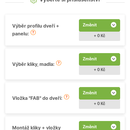
Změnit
Výběr profilu dveří +
panelu:
+ 0 Kč
Změnit
Výběr kliky, madla:
+ 0 Kč
Změnit
Vložka "FAB" do dveří:
+ 0 Kč
Změnit
Montáž kliky + vložky