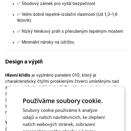
✅ 5bodový zámek pro vyšší bezpečnost
✅ Velmi dobré tepelně-izolační vlastnosti (Ud 1,3–1,6
W/m²K)
✅ Nízký hliníkový práh s přerušeným tepelným mostem
✅ Minimální nároky na údržbu
Design a výplň
Hlavní křídlo
je vyplněno panelem 010, který je
charakteristický čtyřmi prosklenými čtverci umístěnými nad
sebou ve středové části dveří. Prosklení ze strukturovaného
skla Crepi jemně rozptyluje světlo, takže vstupní prostor
Používáme soubory cookie.
zůstává příjemně prosvětlený, aniž by byla narušena míra
soukromí. Tento prvek zároveň dodává dveřím osobitý a
Soubory cookie používáme k analýze
nadčasový vzhled. ✨
údajů o našich návštěvnících, ke zlepšení
Vedlejší křídlo
je osazeno strukturovaným sklem Crepi, díky
našich webových stránek, zobrazení
čemuž celek působí lehce a elegantně. Sklo navíc pomáhá