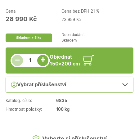
Cena
Cena bez DPH 21 %
28 990 Kč
23 959 Kč
Doba dodání:
Skladem > 5 ks
Skladem
Snížit množství
Počet kusů
Zvýšit množství
Objednat
+
−
150×200 cm
Vybrat příslušenství
Katalog. číslo:
6835
Hmotnost položky:
100 kg
Vyberte si příslušenství