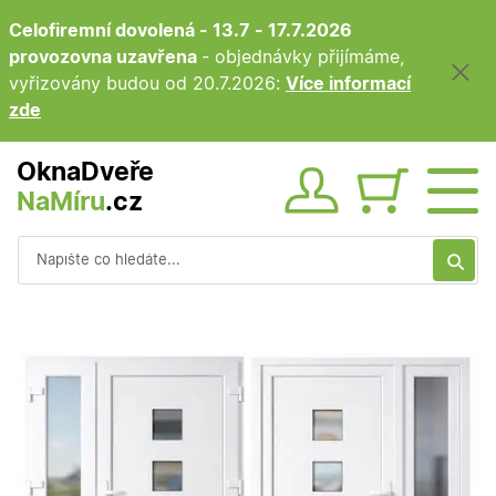
Celofiremní dovolená - 13.7 - 17.7.2026
provozovna uzavřena
- objednávky přijímáme,
vyřizovány budou od 20.7.2026:
Více informací
zde
OknaDveře
NaMíru
.cz
Obsah ko
Vyhledávání