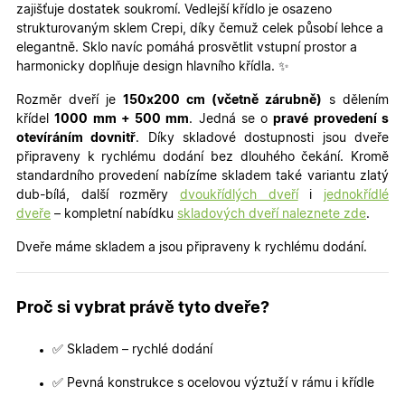
zajišťuje dostatek soukromí. Vedlejší křídlo je osazeno
strukturovaným sklem Crepi, díky čemuž celek působí lehce a
elegantně. Sklo navíc pomáhá prosvětlit vstupní prostor a
harmonicky doplňuje design hlavního křídla. ✨
Rozměr dveří je
150x200 cm (včetně zárubně)
s dělením
křídel
100
0 mm + 500 mm
. Jedná se o
pra
vé provedení s
otevíráním dovnitř
. Díky skladové dostupnosti jsou dveře
připraveny k rychlému dodání bez dlouhého čekání. Kromě
standardního provedení nabízíme skladem také variantu zlatý
dub-bílá, další rozměry
dvoukřídlých dveří
i
jednokřídlé
dveře
– kompletní nabídku
skladových dveří naleznete zde
.
Dveře máme skladem a jsou připraveny k rychlému dodání.
Proč si vybrat právě tyto dveře?
✅ Skladem – rychlé dodání
✅ Pevná konstrukce s ocelovou výztuží v rámu i křídle