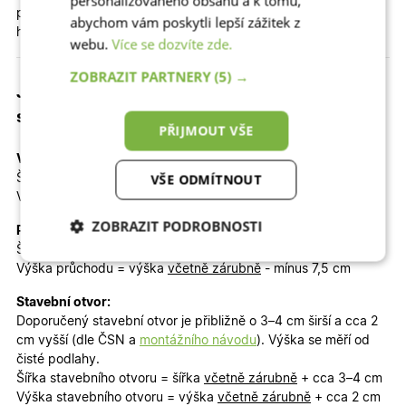
personalizovaného obsahu a k tomu,
prosvětlit vstupní prostor a harmonicky doplňuje design
abychom vám poskytli lepší zážitek z
hlavního křídla. ✨
webu.
Více se dozvíte zde.
ZOBRAZIT PARTNERY
(5) →
Jaký je celkový rozměr dveří, průchod a
stavební otvor?
PŘIJMOUT VŠE
Venkovní rozměr včetně zárubně (objednávaný rozměr):
VŠE ODMÍTNOUT
Šířka
včetně zárubně 150 cm
Výška
včetně zárubně 200 cm
ZOBRAZIT PODROBNOSTI
Průchod dveřmi při otevření obou křídel:
Šířka průchodu = šířka
včetně zárubně
- mínus 15 cm
Nezbytně nutné
Analytické
Výška průchodu = výška
včetně zárubně
- mínus 7,5 cm
cookies
cookies
Stavební otvor:
Doporučený stavební otvor je přibližně o 3–4 cm širší a cca 2
cm vyšší (dle ČSN a
montážního návodu
). Výška se měří od
Marketingové
Funkční cookies
čisté podlahy.
cookies
Šířka stavebního otvoru = šířka
včetně zárubně
+ cca 3–4 cm
Výška stavebního otvoru = výška
včetně zárubně
+ cca 2 cm