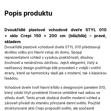
Popis produktu
Dvoukřídlé plastové vchodové dveře STYL 010
+ sklo Crepi 150 × 200 cm (bílá/bílá) – pravé,
skladem
Dvoukřídlé plastové vchodové dveře STYL 010 představují
skvělou volbu pro hlavní vstup do domu. Spojují
reprezentativní vzhled s vysokou praktičností, dlouhou
životností a nenáročnou údržbou. Jejich elegantní, čistý a
nadčasový design podtrhuje bílé provedení z vnější i vnitřní
strany, které se harmonicky sladí jak s moderní, tak s klasickou
fasádou.
Vchodové dveře tvoří hlavní křídlo s designovým panelem 010,
který zdobí čtyři prosklené čtverce umístěné nad sebou ve
středu dveří. Tento prvek dodává dveřím moderní vzhled a
zároveň přivádí do interiéru přirozené denní světlo. Použité
strukturované sklo Crepi propouští světlo, ale současně