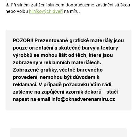
přiřazení
⚠️ Při silném zatížení sluncem doporučujeme zastínění stříškou
uživatele
zákaznick
nebo volbu
hliníkových dveří
na míru.
skupiny 
zobrazen
správnýc
cen a ob
X-Inspishop-Guest-
.oknadverenamiru.cz
1 měsíc
Tento so
POZOR!! Prezentované grafické materiály jsou
Cart
cookie se
používá 
pouze orientační a skutečné barvy a textury
uložení
obsahu
výrobků se mohou lišit od těch, které jsou
nákupní
košíku pr
zobrazeny v reklamních materiálech.
nepřihlá
Zobrazené grafiky, včetně barevného
uživatele.
provedení, nemohou být důvodem k
X-Inspishop-
.oknadverenamiru.cz
1 měsíc
Tento so
Currency
cookie si
reklamaci. V případě požadavku Vám rádi
pamatuje
zašleme na zapůjčení vzorník dekorů - stačí
zvolenou
měnu pr
napsat na email info@oknadverenamiru.cz
správné
zobrazení
produktů 
shopu.