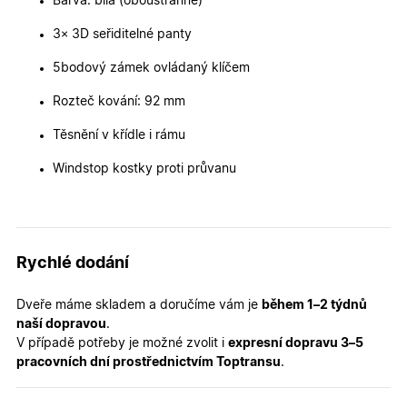
Barva: bílá (oboustranně)
používání
zlepšila
uživatels
3× 3D seřiditelné panty
zkušenost
5bodový zámek ovládaný klíčem
X-Inspishop-User-
oknadverenamiru.cz
1
Tento so
Variant
týden
cookie sl
k zobraze
Rozteč kování: 92 mm
specifick
verze str
a zajišťuj
Těsnění v křídle i rámu
Zásadách
konzisten
ochrany osobních údajů společnosti Google
uživatels
Windstop kostky proti průvanu
zážitek.
__cf_bm
29
Tento so
Cloudflare Inc.
minut
cookie se
.heureka.cz
59
používá 
sekund
rozlišení
lidmi a
Rychlé dodání
roboty. T
pro web
přínosné,
bylo mož
Dveře máme skladem a doručíme vám je
během 1–2 týdnů
podávat
naší dopravou
.
platné zp
o použív
V případě potřeby je možné zvolit i
expresní dopravu 3–5
jejich
pracovních dní prostřednictvím Toptransu
.
webovýc
stránek.
CookieScriptConsent
5
Tento so
CookieScript