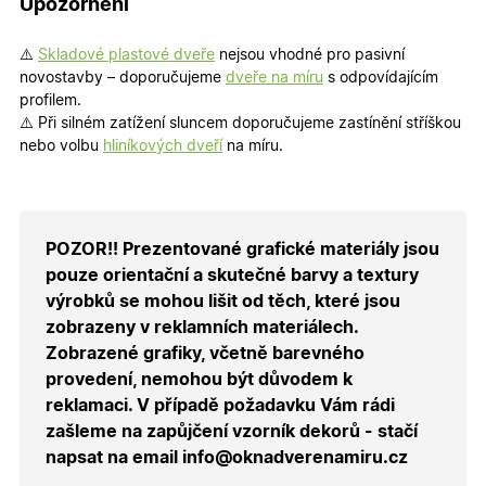
Upozornění
Groups
cookie
uchováv
informaci
⚠️
Skladové plastové dveře
nejsou vhodné pro pasivní
přiřazení
uživatele
novostavby – doporučujeme
dveře na míru
s odpovídajícím
zákaznick
profilem.
skupiny 
zobrazen
⚠️ Při silném zatížení sluncem doporučujeme zastínění stříškou
správnýc
nebo volbu
hliníkových dveří
na míru.
cen a ob
X-Inspishop-Guest-
.oknadverenamiru.cz
1 měsíc
Tento so
Cart
cookie se
používá 
uložení
obsahu
POZOR!! Prezentované grafické materiály jsou
nákupní
košíku pr
pouze orientační a skutečné barvy a textury
nepřihlá
výrobků se mohou lišit od těch, které jsou
uživatele.
zobrazeny v reklamních materiálech.
X-Inspishop-
.oknadverenamiru.cz
1 měsíc
Tento so
Currency
cookie si
Zobrazené grafiky, včetně barevného
pamatuje
provedení, nemohou být důvodem k
zvolenou
měnu pr
reklamaci. V případě požadavku Vám rádi
správné
zobrazení
zašleme na zapůjčení vzorník dekorů - stačí
produktů 
shopu.
napsat na email info@oknadverenamiru.cz