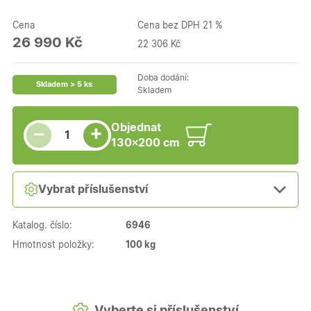
Cena
Cena bez DPH 21 %
26 990 Kč
22 306 Kč
Doba dodání:
Skladem > 5 ks
Skladem
Snížit množství
Počet kusů
Zvýšit množství
Objednat
+
−
130×200 cm
Vybrat příslušenství
Katalog. číslo:
6946
Hmotnost položky:
100 kg
Vyberte si příslušenství