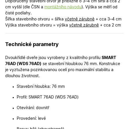
cookies
Doporučený stavební otvor je přibližně o 3–4 cm širší a cca 2
cm vyšší (dle ČSN a
montážního návodu
). Výška se měří od
čisté podlahy.
Šířka stavebního otvoru = šířka
včetně zárubně
+ cca 3–4 cm
Výška stavebního otvoru = výška
včetně zárubně
+ cca 2 cm
Nezbytně nutné cookies
Analytické cookies
Technické parametry
Marketingové cookies
Funkční cookies
Dvoukřídlé dveře jsou vyrobeny z kvalitního profilu
SMART
Nezbytně nutné soubory cookie umožňují základní
funkce webových stránek, jako je přihlášení
76AD (WDS 76AD)
se stavební hloubkou 76 mm. Konstrukce
uživatele a správa účtu. Webové stránky nelze bez
je vyztužena pozinkovanou ocelí pro maximální stabilitu a
nezbytně nutných souborů cookie správně používat.
dlouhou životnost.
Poskytovatel
/
Název
Vyprší
Popis
Doména
Stavební hloubka: 76 mm
udid
.oknadverenamiru.cz
4
Tento co
Profil: SMART 76AD (WDS 76AD)
týdny
se použív
2 dny
jedinečn
identifika
Otevírání: dovnitř
zařízení, 
mají přís
Provedení: levé
webové
stránce, 
sledovala