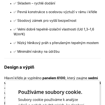
✅ Skladem – rychlé dodání
✅ Pevná konstrukce s ocelovou výztuží v rámu i křídle
✅ 5bodový zámek pro vyšší bezpečnost
✅ Velmi dobré tepelně-izolační vlastnosti (Ud 1,3–1,6
W/m²K)
✅ Nízký hliníkový práh s přerušeným tepelným mostem
✅ Minimální nároky na údržbu
Design a výplň
Hlavní křídlo je vyplněno
panelem 6100
, který zaujme
sedmi
vodorovnými prosklenými obdélníky střídajících se velikostí
– čtyřmi většími a třemi menšími
. Toto promyšlené
Používáme soubory cookie.
uspořádání vytváří zajímavý rytmus, který dveřím dodává
moderní a elegantní vzhled a zároveň opticky odlehčuje jejich
Soubory cookie používáme k analýze
plochu. Prosklení ze strukturovaného skla
Crepi
propouští do