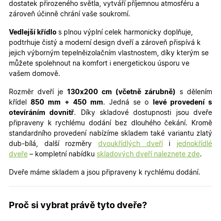
dostatek přirozeného světla, vytváří příjemnou atmosféru a
zároveň účinně chrání vaše soukromí.
Vedlejší křídlo
s plnou výplní celek harmonicky doplňuje,
podtrhuje čistý a moderní design dveří a zároveň přispívá k
jejich výborným tepelněizolačním vlastnostem, díky kterým se
můžete spolehnout na komfort i energetickou úsporu ve
vašem domově.
Rozměr dveří je
130x200 cm (včetně zárubně)
s dělením
křídel
850 mm + 450 mm
. Jedná se o
levé provedení s
otevíráním dovnitř
. Díky skladové dostupnosti jsou dveře
připraveny k rychlému dodání bez dlouhého čekání. Kromě
standardního provedení nabízíme skladem také variantu zlatý
dub-bílá, další rozměry
dvoukřídlých dveří
i
jednokřídlé
dveře
– kompletní nabídku
skladových dveří naleznete zde
.
Dveře máme skladem a jsou připraveny k rychlému dodání.
Proč si vybrat právě tyto dveře?