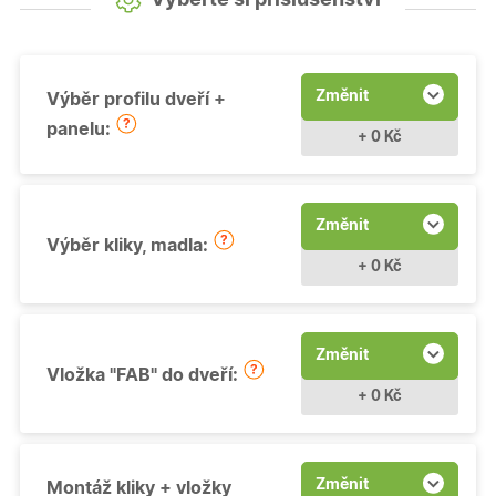
Změnit
Výběr profilu dveří +
panelu:
+ 0 Kč
Změnit
Výběr kliky, madla:
+ 0 Kč
Změnit
Vložka "FAB" do dveří:
+ 0 Kč
Změnit
Montáž kliky + vložky