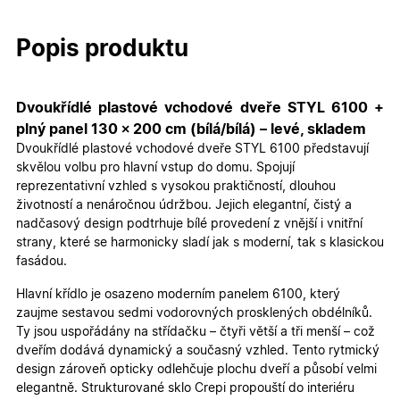
Popis produktu
Dvoukřídlé plastové vchodové dveře STYL 6100 +
plný panel 130 × 200 cm (bílá/bílá) – levé, skladem
Dvoukřídlé plastové vchodové dveře STYL 6100 představují
skvělou volbu pro hlavní vstup do domu. Spojují
reprezentativní vzhled s vysokou praktičností, dlouhou
životností a nenáročnou údržbou. Jejich elegantní, čistý a
nadčasový design podtrhuje bílé provedení z vnější i vnitřní
strany, které se harmonicky sladí jak s moderní, tak s klasickou
fasádou.
Hlavní křídlo je osazeno moderním panelem 6100, který
zaujme sestavou sedmi vodorovných prosklených obdélníků.
Ty jsou uspořádány na střídačku – čtyři větší a tři menší – což
dveřím dodává dynamický a současný vzhled. Tento rytmický
design zároveň opticky odlehčuje plochu dveří a působí velmi
elegantně. Strukturované sklo Crepi propouští do interiéru