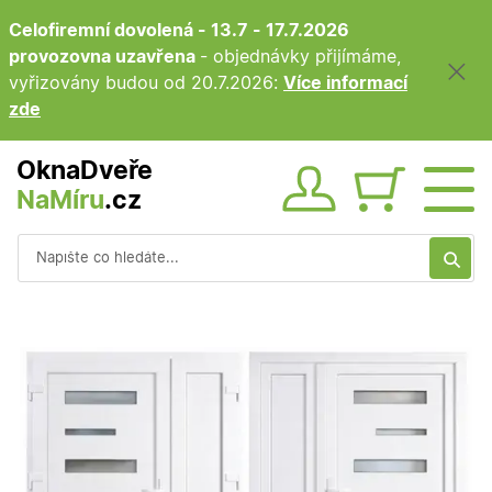
Celofiremní dovolená - 13.7 - 17.7.2026
provozovna uzavřena
- objednávky přijímáme,
vyřizovány budou od 20.7.2026:
Více informací
zde
OknaDveře
NaMíru
.cz
Obsah ko
Vyhledávání