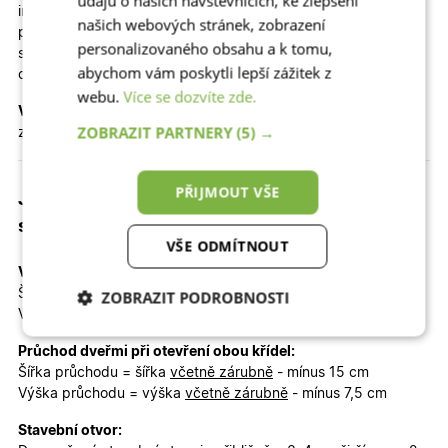
údajů o našich návštěvnících, ke zlepšení
interiéru dostatek přirozeného světla, přitom však zachovává
našich webových stránek, zobrazení
potřebnou míru soukromí. Díky tomu působí vstupní prostor
personalizovaného obsahu a k tomu,
světle, vzdušně a celý design dveří získává nadčasový a
abychom vám poskytli lepší zážitek z
osobitý charakter. ✨
webu.
Více se dozvíte zde.
Vedlejší křídlo
vyplňuje plný izolační panel 32 mm, který
ZOBRAZIT PARTNERY
(5) →
zajišťuje vyvážený a elegantní vzhled celé sestavy.
PŘIJMOUT VŠE
Jaký je celkový rozměr dveří, průchod a
stavební otvor?
VŠE ODMÍTNOUT
Venkovní rozměr včetně zárubně (objednávaný rozměr):
Šířka
včetně zárubně 130 cm
ZOBRAZIT PODROBNOSTI
Výška
včetně zárubně 200 cm
Nezbytně nutné
Analytické
Průchod dveřmi při otevření obou křídel:
cookies
cookies
Šířka průchodu = šířka
včetně zárubně
- mínus 15 cm
Výška průchodu = výška
včetně zárubně
- mínus 7,5 cm
Marketingové
Funkční cookies
Stavební otvor: