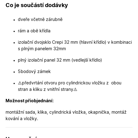
měsíců
cookie
.oknadverenamiru.cz
Co je součástí dodávky
4
používá
týdny
služba
Cookie-
dveře včetně zárubně
Script.co
zapamato
předvole
rám a obě křídla
souhlasu
soubory
cookie
izolační dvojsklo Crepi 32 mm (hlavní křídlo) v kombinaci
návštěvní
s plným panelem 32mm
Je nutné,
banner
cookie
plný izolační panel 32 mm (vedlejší křídlo)
Cookie-
Script.co
5bodový zámek
fungoval
správně.
⚠️předvrtání otvoru pro cylindrickou vložku z obou
X-Inspishop-User-
.oknadverenamiru.cz
1 měsíc
Tento so
Token
cookie je
stran a kliku z vnitřní strany⚠️
nezbytný
bezpečné
Možnost přiobjednání:
přihlášen
udržení
uživatele
montážní sada, klika, cylindrická vložka, okapnička, montáž
přihláše
kování a vložky.
během
návštěvy 
shopu.
X-Inspishop-User-
.oknadverenamiru.cz
1 měsíc
Tento so