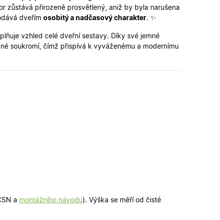
tor zůstává přirozeně prosvětlený, aniž by byla narušena
 dodává dveřím
osobitý a nadčasový charakter
. ✨
é verze stránky a
oplňuje vzhled celé dveřní sestavy. Díky své jemné
 lidmi a roboty. To
latné zprávy o
řebné soukromí, čímž přispívá k vyváženému a modernímu
ipt.com k
ookie návštěvníků.
fungoval správně.
řihlášení a udržení
u.
zení uživatele do
n a obsahu.
ahu nákupního
u pro správné
 ČSN a
montážního návodu
). Výška se měří od čisté