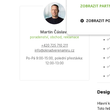
Dveře m
ZOBRAZIT PAR
Proč 
ZOBRAZIT P
✅
Martin Čáslava
Nezbytně nu
poradenství, obchod, reklamace
cookies
✅
+420 725 710 211
✅
info@oknadverenamiru.cz
✅
Po-Pá 9:00-15:00, polední přestávka:
12:00-13:00
✅
Nezb
✅
Nezbytně nutné soubo
stránky nelze bez ne
Desig
Název
Hlavní 
udid
Toto ře