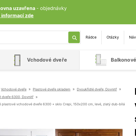
ozovna uzavřena
- objednávky
 informací zde
Rádce
Otázky
Náv
Vchodové dveře
Balkonové
»
»
»
Vchodové dveře
Plastové dveře skladem
Dvoukřídlé dveře, Dovnitř
»
é dveře 6300, Dovnitř
é plastové vchodové dveře 6300 + sklo Crepi, 150x200 cm, levé, zlatý dub-bílá