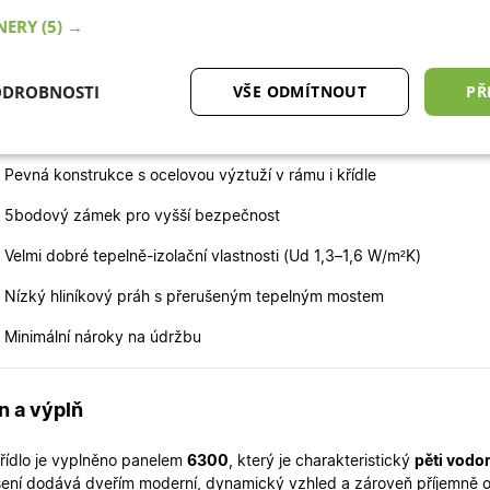
áme skladem a jsou připraveny k rychlému dodání.
TNERY
(5) →
si vybrat právě tyto dveře?
ODROBNOSTI
VŠE ODMÍTNOUT
PŘ
 Skladem – rychlé dodání
tné
Analytické cookies
Marketingové
Fu
cookies
 Pevná konstrukce s ocelovou výztuží v rámu i křídle
 5bodový zámek pro vyšší bezpečnost
 Velmi dobré tepelně-izolační vlastnosti (Ud 1,3–1,6 W/m²K)
 Nízký hliníkový práh s přerušeným tepelným mostem
ytně nutné cookies
Analytické cookies
Marketingové cookies
Funkční co
 Minimální nároky na údržbu
ry cookie umožňují základní funkce webových stránek, jako je přihlášení uživatele a
zbytně nutných souborů cookie správně používat.
n a výplň
Poskytovatel
/
Vyprší
Popis
Doména
křídlo je vyplněno panelem
6300
, který je charakteristický
pěti vodo
.oknadverenamiru.cz
4
Tento cookie se používá k jedinečné identifikaci 
týdny
přístup k webové stránce, aby sledovala používá
šení dodává dveřím moderní, dynamický vzhled a zároveň příjemně odl