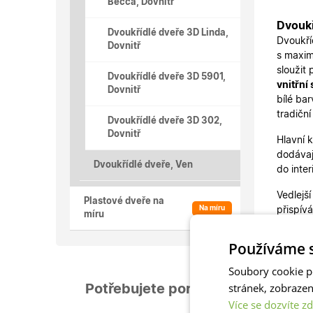
Becca, Dovnitř
Dvoukř
Dvoukřídlé dveře 3D Linda,
Dvoukří
Dovnitř
s maxim
sloužit
Dvoukřídlé dveře 3D 5901,
vnitřní
Dovnitř
bílé ba
tradičn
Dvoukřídlé dveře 3D 302,
Dovnitř
Hlavní 
dodávaj
Dvoukřídlé dveře, Ven
do inte
Vedlejší
Plastové dveře na
Na míru
přispív
míru
vašem 
Používáme s
Rozměr 
dovnitř
Soubory cookie p
nabízím
stránek, zobraze
Potřebujete poradit?
dveří n
Více se dozvíte zd