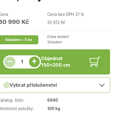
Cena
Cena bez DPH 21 %
30 990 Kč
25 612 Kč
Doba dodání:
Skladem > 5 ks
Skladem
Snížit množství
Počet kusů
Zvýšit množství
Objednat
+
−
150×200 cm
Vybrat příslušenství
Katalog. číslo:
6940
Hmotnost položky:
100 kg