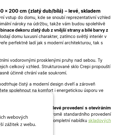
 × 200 cm (zlatý dub/bílá) – levé, skladem
avní vstup do domu, kde se snoubí reprezentativní vzhled
inimální nároky na údržbu, takže vám budou spolehlivě
inace dekoru zlatý dub z vnější strany a bílé barvy z
ají domu luxusní charakter, zatímco světlý interiér v
ře perfektně ladí jak s moderní architekturou, tak s
antními vodorovnými prosklenými pruhy nad sebou. Ty
jich celkový vzhled. Strukturované sklo Crepi propouští
časně účinně chrání vaše soukromí.
odtrhuje čistý a moderní design dveří a zároveň
žete spolehnout na komfort i energetickou úsporu ve
m + 500 mm
. Jedná se o
levé provedení s otevíráním
ání bez dlouhého čekání. Kromě standardního provedení
šich webových
veří
i
jednokřídlé dveře
– kompletní nabídku
skladových
í zážitek z webu.