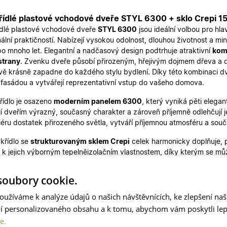
ídlé plastové vchodové dveře STYL 6300 + sklo Crepi 150
dlé plastové vchodové dveře
STYL 6300
jsou ideální volbou pro hl
ální praktičností. Nabízejí vysokou odolnost, dlouhou životnost a m
 po mnoho let. Elegantní a nadčasový design podtrhuje atraktivní
komb
 strany
. Zvenku dveře působí přirozeným, hřejivým dojmem dřeva a dod
rvě krásně zapadne do každého stylu bydlení. Díky této kombinaci dve
í fasádou a vytvářejí reprezentativní vstup do vašeho domova.
křídlo je osazeno
moderním panelem 6300
, který vyniká pěti eleg
í dveřím výrazný, současný charakter a zároveň příjemně odlehčují je
riéru dostatek přirozeného světla, vytváří příjemnou atmosféru a sou
 křídlo se
strukturovaným sklem Crepi
celek harmonicky doplňuje, p
á k jejich výborným tepelněizolačním vlastnostem, díky kterým se mů
domově.
oubory cookie.
dveří je
150x200 cm (včetně zárubně)
s dělením křídel
100
0 m
. Díky skladové dostupnosti jsou dveře připraveny k rychlému dod
oužíváme k analýze údajů o našich návštěvnících, ke zlepšení na
e skladem také variantu zlatý dub-bílá, další rozměry
dvoukřídlých d
ní personalizovaného obsahu a k tomu, abychom vám poskytli lepš
aleznete zde
.
e.