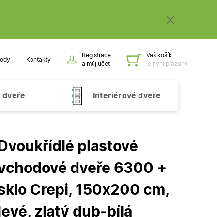
Registrace
Váš košík
ody
Kontakty
Obsah k
a můj účet
je nyní prázdný
 dveře
Interiérové dveře
Dvoukřídlé plastové
vchodové dveře 6300 +
sklo Crepi, 150x200 cm,
levé, zlatý dub-bílá