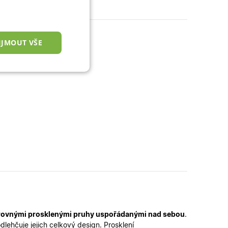
IJMOUT VŠE
nkční cookies
okies
 správa účtu. Webové
rovnými prosklenými pruhy uspořádanými nad sebou
.
zařízení, která mají
ní a zlepšila
ehčuje jejich celkový design. Prosklení