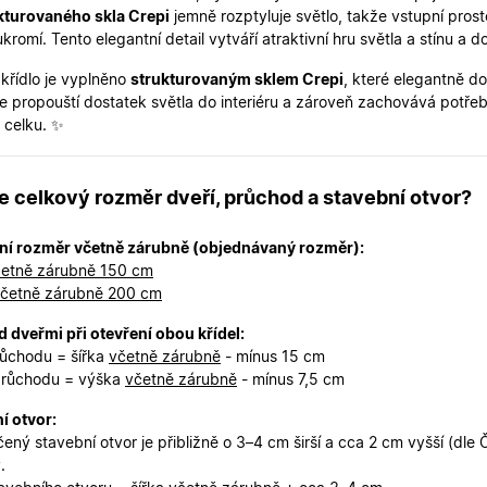
2 dny
uživatelskou zkušenost.
kturovaného skla Crepi
jemně rozptyluje světlo, takže vstupní pros
kromí. Tento elegantní detail vytváří atraktivní hru světla a stínu a
oknadverenamiru.cz
1
Tento soubor cookie slouží k zobrazení specifick
týden
zajišťuje konzistentní uživatelský zážitek.
 křídlo je vyplněno
strukturovaným sklem Crepi
, které elegantně d
29
Tento soubor cookie se používá k rozlišení mezi
Cloudflare Inc.
minut
je pro web přínosné, aby bylo možné podávat p
ře propouští dostatek světla do interiéru a zároveň zachovává pot
.heureka.cz
59
používání jejich webových stránek.
 celku. ✨
sekund
Zásadách ochrany osobních údajů společnosti Google
nt
5
Tento soubor cookie používá služba Cookie-Scr
CookieScript
měsíců
zapamatování předvoleb souhlasu se soubory c
.oknadverenamiru.cz
4
Je nutné, aby banner cookie Cookie-Script.com 
je celkový rozměr dveří, průchod a stavební otvor?
týdny
.oknadverenamiru.cz
1 měsíc
Tento soubor cookie je nezbytný pro bezpečné p
ní rozměr včetně zárubně (objednávaný rozměr):
uživatele přihlášeného během návštěvy e-shop
etně zárubně 150 cm
.oknadverenamiru.cz
1 měsíc
Tento soubor cookie uchovává informaci o přiřa
četně zárubně 200 cm
zákaznické skupiny pro zobrazení správných ce
 dveřmi při otevření obou křídel:
.oknadverenamiru.cz
1 měsíc
Tento soubor cookie se používá k uložení obs
košíku pro nepřihlášené uživatele.
růchodu = šířka
včetně zárubně
- mínus 15 cm
průchodu = výška
včetně zárubně
- mínus 7,5 cm
.oknadverenamiru.cz
1 měsíc
Tento soubor cookie si pamatuje zvolenou měn
zobrazení cen produktů v e-shopu.
í otvor:
ený stavební otvor je přibližně o 3–4 cm širší a cca 2 cm vyšší (dle
.
Poskytovatel
Poskytovatel
/
/
Doména
Vyprší
Popis