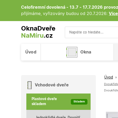
Celofiremní dovolená - 13.7 - 17.7.2026 prov
přijímáme, vyřizovány budou od 20.7.2026:
Více
OknaDveře
NaMíru
.cz
Vyhledávání
Úvod
Okna
Úvod
»
Dvoukřídl
Vchodové dveře
Dvoukřídl
Plastové dveře
Skladem
skladem
Jednokřídlé dveře, Dovnitř