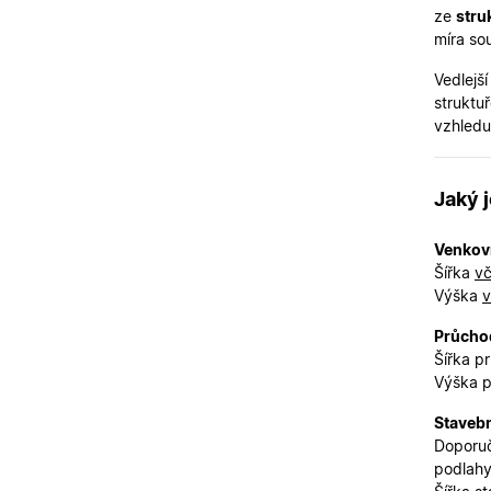
ze
stru
míra sou
X-Inspishop-User-
Variant
Vedlejší
__cf_bm
struktu
vzhledu
CookieScriptConse
Jaký 
X-Inspishop-User-
Venkov
Token
Šířka
vč
X-Inspishop-User-
Výška
v
Groups
Průchod
X-Inspishop-Guest-
Cart
Šířka p
Výška 
X-Inspishop-
Currency
Stavebn
Doporuč
podlahy
Název