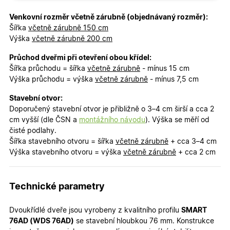
cookies
cookies
Venkovní rozměr včetně zárubně (objednávaný rozměr):
Šířka
včetně zárubně 150 cm
Výška
včetně zárubně 200 cm
Marketingové
Funkční cookies
cookies
Průchod dveřmi při otevření obou křídel:
Šířka průchodu = šířka
včetně zárubně
- mínus 15 cm
Výška průchodu = výška
včetně zárubně
- mínus 7,5 cm
Stavební otvor:
Doporučený stavební otvor je přibližně o 3–4 cm širší a cca 2
cm vyšší (dle ČSN a
montážního návodu
). Výška se měří od
Nezbytně nutné cookies
Analytické cookies
čisté podlahy.
Marketingové cookies
Funkční cookies
Šířka stavebního otvoru = šířka
včetně zárubně
+ cca 3–4 cm
Výška stavebního otvoru = výška
včetně zárubně
+ cca 2 cm
Nezbytně nutné soubory cookie umožňují základní
funkce webových stránek, jako je přihlášení
uživatele a správa účtu. Webové stránky nelze bez
nezbytně nutných souborů cookie správně používat.
Technické parametry
Poskytovatel
/
Název
Vyprší
Popis
Doména
Dvoukřídlé dveře jsou vyrobeny z kvalitního profilu
SMART
76AD (WDS 76AD)
se stavební hloubkou 76 mm. Konstrukce
udid
.oknadverenamiru.cz
4
Tento co
týdny
se použív