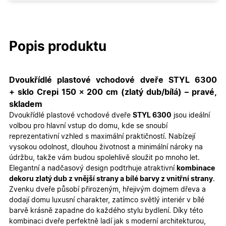
Popis produktu
Dvoukřídlé plastové vchodové dveře STYL 6300
+ sklo Crepi 150 × 200 cm (zlatý dub/bílá) – pravé,
skladem
Dvoukřídlé plastové vchodové dveře
STYL 6300
jsou ideální
volbou pro hlavní vstup do domu, kde se snoubí
reprezentativní vzhled s maximální praktičností. Nabízejí
vysokou odolnost, dlouhou životnost a minimální nároky na
údržbu, takže vám budou spolehlivě sloužit po mnoho let.
Elegantní a nadčasový design podtrhuje atraktivní
kombinace
dekoru zlatý dub z vnější strany a bílé barvy z vnitřní strany
.
Zvenku dveře působí přirozeným, hřejivým dojmem dřeva a
dodají domu luxusní charakter, zatímco světlý interiér v bílé
barvě krásně zapadne do každého stylu bydlení. Díky této
kombinaci dveře perfektně ladí jak s moderní architekturou,