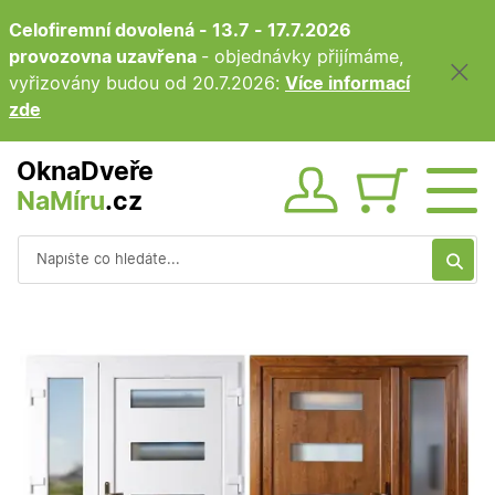
Celofiremní dovolená - 13.7 - 17.7.2026
provozovna uzavřena
- objednávky přijímáme,
vyřizovány budou od 20.7.2026:
Více informací
zde
OknaDveře
NaMíru
.cz
Obsah ko
Vyhledávání