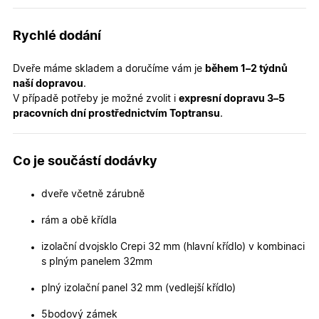
podávat
platné zp
o použív
jejich
Rychlé dodání
webovýc
stránek.
Dveře máme skladem a doručíme vám je
během 1–2 týdnů
CookieScriptConsent
5
Tento so
CookieScript
měsíců
cookie
.oknadverenamiru.cz
naší dopravou
.
4
používá
V případě potřeby je možné zvolit i
expresní dopravu 3–5
týdny
služba
Cookie-
pracovních dní prostřednictvím Toptransu
.
Script.co
zapamato
předvole
souhlasu
Co je součástí dodávky
soubory
cookie
návštěvní
Je nutné,
dveře včetně zárubně
banner
cookie
rám a obě křídla
Cookie-
Script.co
fungoval
izolační dvojsklo Crepi 32 mm (hlavní křídlo) v kombinaci
správně.
s plným panelem 32mm
X-Inspishop-User-
.oknadverenamiru.cz
1 měsíc
Tento so
Token
cookie je
plný izolační panel 32 mm (vedlejší křídlo)
nezbytný
bezpečné
přihlášen
5bodový zámek