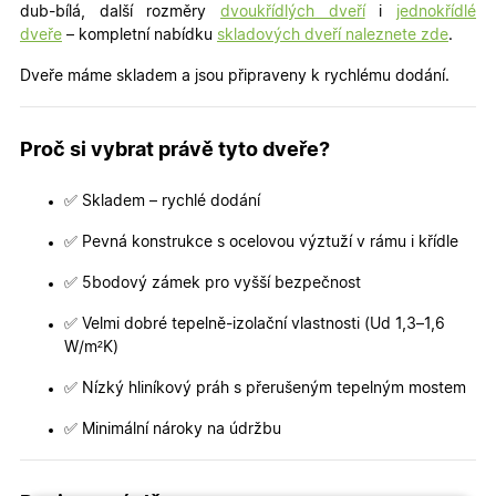
dub-bílá, další rozměry
dvoukřídlých dveří
i
jednokřídlé
dveře
– kompletní nabídku
skladových dveří naleznete zde
.
Dveře máme skladem a jsou připraveny k rychlému dodání.
Proč si vybrat právě tyto dveře?
✅ Skladem – rychlé dodání
✅ Pevná konstrukce s ocelovou výztuží v rámu i křídle
✅ 5bodový zámek pro vyšší bezpečnost
✅ Velmi dobré tepelně-izolační vlastnosti (Ud 1,3–1,6
W/m²K)
✅ Nízký hliníkový práh s přerušeným tepelným mostem
✅ Minimální nároky na údržbu