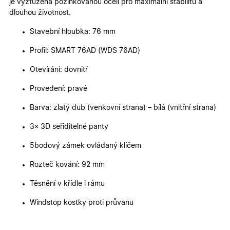
je vyztužena pozinkovanou ocelí pro maximální stabilitu a
2 dny
jedinečn
dlouhou životnost.
identifika
zařízení, 
mají přís
Stavební hloubka: 76 mm
webové
stránce, 
sledovala
Profil: SMART 76AD (WDS 76AD)
používání
zlepšila
Otevírání: dovnitř
uživatels
zkušenost
Provedení: pravé
X-Inspishop-User-
oknadverenamiru.cz
1
Tento so
Variant
týden
cookie sl
Barva: zlatý dub (venkovní strana) – bílá (vnitřní strana)
k zobraze
specifick
verze str
3× 3D seřiditelné panty
a zajišťuj
Zásadách
konzisten
ochrany osobních údajů společnosti Google
uživatels
5bodový zámek ovládaný klíčem
zážitek.
Rozteč kování: 92 mm
__cf_bm
29
Tento so
Cloudflare Inc.
minut
cookie se
.heureka.cz
59
používá 
Těsnění v křídle i rámu
sekund
rozlišení
lidmi a
roboty. T
Windstop kostky proti průvanu
pro web
přínosné,
bylo mož