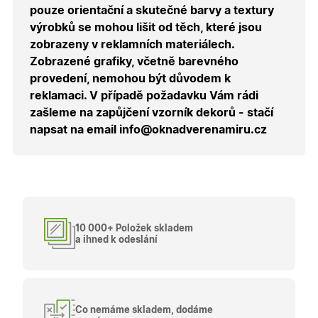
zvolenou
pouze orientační a skutečné barvy a textury
měnu pr
správné
výrobků se mohou lišit od těch, které jsou
zobrazení
zobrazeny v reklamních materiálech.
produktů 
shopu.
Zobrazené grafiky, včetně barevného
provedení, nemohou být důvodem k
reklamaci. V případě požadavku Vám rádi
zašleme na zapůjčení vzorník dekorů - stačí
Poskytovatel
/
Název
Vyprší
Popis
napsat na email info@oknadverenamiru.cz
Doména
Poskytovatel
/
Název
Vyprší
Popis
_bra_functionality
.oknadverenamiru.cz
1
Tato cookie
Doména
měsíc
slouží k
Poskytovatel
/
Název
Vyprší
Popis
zapamatován
_bra_perfor
.oknadverenamiru.cz
1 rok
Tato cookie
Doména
souhlasu s
slouží k
funkčními
zapamatování
_bra_target
.oknadverenamiru.cz
1 rok
Tato cookies
cookies.
souhlasu s
slouží k
analytickými
zapamatování
cookies
souhlasu s
10 000+ Položek skladem
marketingovými
a ihned k odeslání
_ga_C68D58BFBH
.oknadverenamiru.cz
1 rok
Tento soubor
cookies
1
cookie použív
měsíc
Google Analyt
test_cookie
15
Tento soubor
Google LLC
k zachování
minut
cookie
.doubleclick.net
stavu relace.
nastavuje
společnost
_ga
1 rok
Tento název
Google LLC
DoubleClick
Co nemáme skladem, dodáme
1
souboru cook
.oknadverenamiru.cz
(kterou vlastní