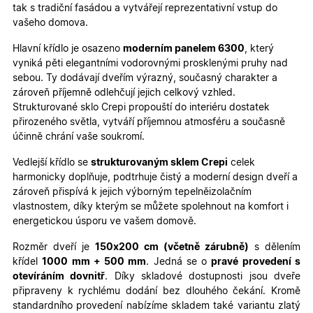
tak s tradiční fasádou a vytvářejí reprezentativní vstup do
vašeho domova.
Hlavní křídlo je osazeno
moderním panelem 6300
, který
vyniká pěti elegantními vodorovnými prosklenými pruhy nad
sebou. Ty dodávají dveřím výrazný, současný charakter a
zároveň příjemně odlehčují jejich celkový vzhled.
Strukturované sklo Crepi propouští do interiéru dostatek
přirozeného světla, vytváří příjemnou atmosféru a současně
účinně chrání vaše soukromí.
Vedlejší křídlo se
strukturovaným sklem Crepi
celek
harmonicky doplňuje, podtrhuje čistý a moderní design dveří a
zároveň přispívá k jejich výborným tepelněizolačním
vlastnostem, díky kterým se můžete spolehnout na komfort i
energetickou úsporu ve vašem domově.
Rozměr dveří je
150x200 cm (včetně zárubně)
s dělením
křídel
100
0 mm + 500 mm
. Jedná se o
pra
vé provedení s
otevíráním dovnitř
. Díky skladové dostupnosti jsou dveře
připraveny k rychlému dodání bez dlouhého čekání. Kromě
standardního provedení nabízíme skladem také variantu zlatý