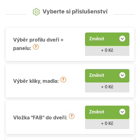
Vyberte si příslušenství
Změnit
Výběr profilu dveří +
panelu:
+ 0 Kč
Změnit
Výběr kliky, madla:
+ 0 Kč
Změnit
Vložka "FAB" do dveří:
+ 0 Kč