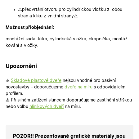
udržení
uživatele
⚠️předvrtání otvoru pro cylindrickou vložku z obou
přihláše
během
stran a kliku z vnitřní strany⚠️
návštěvy 
shopu.
Možnost přiobjednání:
X-Inspishop-User-
.oknadverenamiru.cz
1 měsíc
Tento so
Groups
cookie
montážní sada, klika, cylindrická vložka, okapnička, montáž
uchováv
informaci
kování a vložky.
přiřazení
uživatele
zákaznick
skupiny 
Upozornění
zobrazen
správnýc
cen a ob
⚠️
Skladové plastové dveře
nejsou vhodné pro pasivní
X-Inspishop-Guest-
.oknadverenamiru.cz
1 měsíc
Tento so
novostavby – doporučujeme
dveře na míru
s odpovídajícím
Cart
cookie se
používá 
profilem.
uložení
⚠️ Při silném zatížení sluncem doporučujeme zastínění stříškou
obsahu
nákupní
nebo volbu
hliníkových dveří
na míru.
košíku pr
nepřihlá
uživatele.
X-Inspishop-
.oknadverenamiru.cz
1 měsíc
Tento so
Currency
cookie si
POZOR!! Prezentované grafické materiály jsou
pamatuje