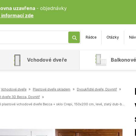
ozovna uzavřena
- objednávky
 informací zde
Rádce
Otázky
Náv
Vchodové dveře
Balkonové
»
»
»
Vchodové dveře
Plastové dveře skladem
Dvoukřídlé dveře, Dovnitř
»
é dveře 3D Becca, Dovnitř
Dvoukřídlé plastové vchodové dveře Becca + sklo Crepi, 150x200 cm, levé, zlatý dub-bílá