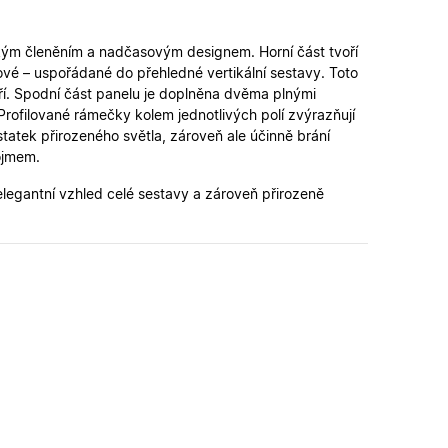
é verze stránky a
kým členěním a nadčasovým designem. Horní část tvoří
ové – uspořádané do přehledné vertikální sestavy. Toto
 lidmi a roboty. To
latné zprávy o
ří. Spodní část panelu je doplněna dvěma plnými
. Profilované rámečky kolem jednotlivých polí zvýrazňují
statek přirozeného světla, zároveň ale účinně brání
ipt.com k
ojmem.
ookie návštěvníků.
fungoval správně.
 elegantní vzhled celé sestavy a zároveň přirozeně
řihlášení a udržení
u.
zení uživatele do
n a obsahu.
ahu nákupního
u pro správné