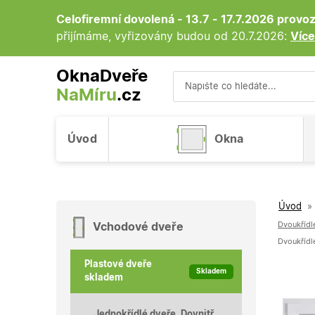
Celofiremní dovolená - 13.7 - 17.7.2026 prov
přijímáme, vyřizovány budou od 20.7.2026:
Více
OknaDveře
NaMíru
.cz
Vyhledávání
Úvod
Okna
Úvod
»
Dvoukřídl
Vchodové dveře
Plastové dveře
Skladem
skladem
Jednokřídlé dveře, Dovnitř