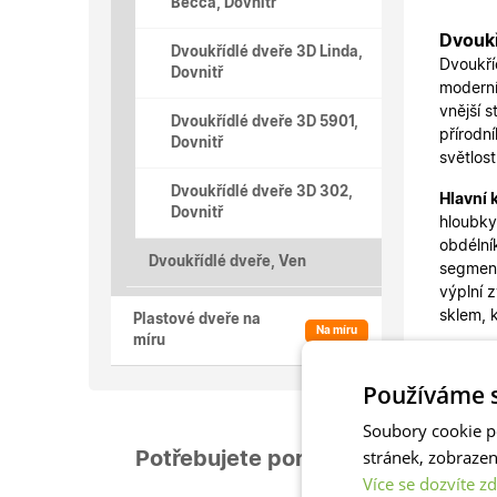
Becca, Dovnitř
Dvoukř
Dvoukřídlé dveře 3D Linda,
Dvoukří
Dovnitř
moderní
vnější 
Dvoukřídlé dveře 3D 5901,
přírodn
Dovnitř
světlos
Dvoukřídlé dveře 3D 302,
Hlavní 
Dovnitř
hloubky
obdélní
Dvoukřídlé dveře, Ven
segment
výplní 
sklem, 
Plastové dveře na
Na míru
míru
Celkový
zachová
Používáme s
moderní
Soubory cookie p
stránek, zobraze
Potřebujete poradit?
Více se dozvíte zd
Rozměr 