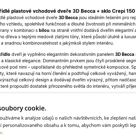
ídlé plastové vchodové dveře 3D Becca + sklo Crepi 150 ×
dlé plastové vchodové dveře
3D Becca
jsou ideálním řešením pro re
ho vzhledu, spolehlivé funkčnosti a dlouhé životnosti při minimální
strany v kombinaci s
bílou
na straně vnitřní dodává dveřím elegantní a
ího dřeva s teplými medově zlatými tóny, které působí útulně a luxusn
t a snadnou kombinovatelnost s jakýmkoli stylem interiéru.
křídlo
dveří je vyplněno elegantním dekorativním panelem
3D Becca
 a klasické elegance. Dominantním prvkem jsou čtyři prosklené segme
kové pod nimi – uspořádané do přehledné symetrické kompozice. Spo
y, které navazují na horní členění a podtrhují celkově vyvážený, ha
zvýrazňují celkový design a dodávají dveřím výrazný, přitom nadčas
které propouští dostatek přirozeného světla do interiéru, vytváří pří
 design doplňuje
vedlejší křídlo
se
strukturovaným sklem Crepi
, k
vá jednotný vzhled celé sestavy. Dveře tak působí moderně, vzdušně
oubory cookie.
m, tak i k tradičnějším typům rodinných domů.
oužíváme k analýze údajů o našich návštěvnících, ke zlepšení na
ní personalizovaného obsahu a k tomu, abychom vám poskytli lepš
e.
dveří je
150x200 cm (včetně zárubně)
s dělením křídel
100
0 m