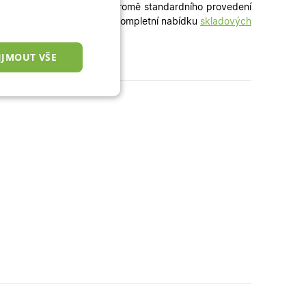
ání bez dlouhého čekání. Kromě standardního provedení
veří
i
jednokřídlé dveře
– kompletní nabídku
skladových
IJMOUT VŠE
nkční cookies
okies
 správa účtu. Webové
zařízení, která mají
ní a zlepšila