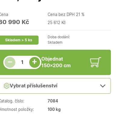
Cena
Cena bez DPH 21 %
30 990 Kč
25 612 Kč
Doba dodání:
Skladem > 5 ks
Skladem
Snížit množství
Počet kusů
Zvýšit množství
Objednat
+
−
150×200 cm
Vybrat příslušenství
Katalog. číslo:
7084
Hmotnost položky:
100 kg