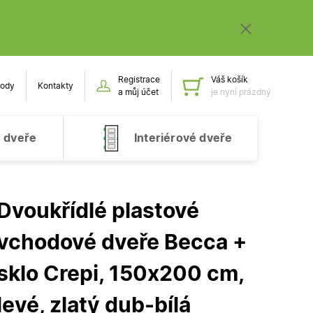
Registrace
Váš košík
ody
Kontakty
Obsah k
a můj účet
je nyní prázdný
 dveře
Interiérové dveře
Dvoukřídlé plastové
vchodové dveře Becca +
sklo Crepi, 150x200 cm,
levé, zlatý dub-bílá