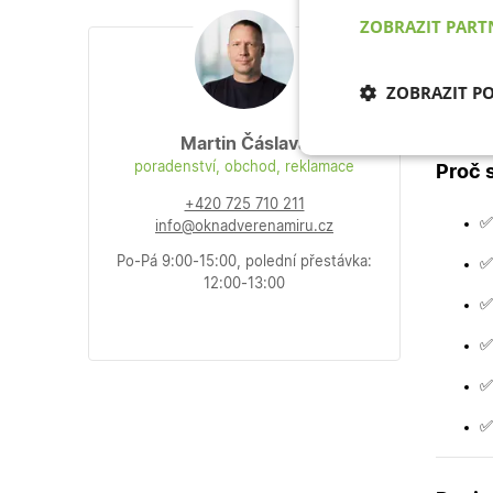
dovnitř
ZOBRAZIT PAR
nabízím
dveří n
ZOBRAZIT P
Dveře m
Martin Čáslava
Nezbytně nu
poradenství, obchod, reklamace
Proč 
cookies
+420 725 710 211
✅
info@oknadverenamiru.cz
Po-Pá 9:00-15:00, polední přestávka:
✅
12:00-13:00
✅
Nezb
✅
Nezbytně nutné soubo
✅
stránky nelze bez ne
✅
Název
udid