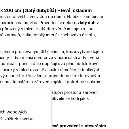
 200 cm (zlatý dub/bílá) – levé, skladem
prezentativní hlavní vstup do domu. Nabízejí kombinaci
ch nárocích na údržbu. Provedení v dekoru
zlatý dub
z
 přirozený vzhled. Zlatý dub věrně imituje kresbu
ě zároveň, zatímco bílý interiér zachovává čistotu,
s jemně profilovaným 3D členěním, které vytváří dojem
nty – dva menší čtvercové v horní části a dva větší
dní část panelu dále doplňují dva plné obdélníkové
rmonický vzhled dveří. Plastické rámečky jednotlivých
ový charakter. Prosklení je provedeno strukturovaným
jemnou atmosféru a zároveň zajišťuje potřebné soukromí.
teré elegantně prosvětluje vstupní prostor a zároveň
 a velmi reprezentativně. Skvěle se hodí jak k
šich webových
í zážitek z webu.
m + 500 mm
. Jedná se o
levé provedení s otevíráním