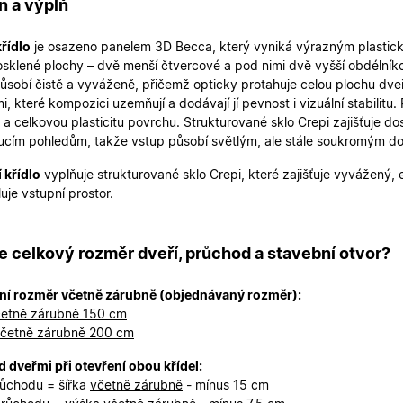
n a výplň
2 dny
uživatelskou zkušenost.
oknadverenamiru.cz
1
Tento soubor cookie slouží k zobrazení specifick
týden
zajišťuje konzistentní uživatelský zážitek.
křídlo
je osazeno panelem 3D Becca, který vyniká výrazným plastic
rosklené plochy – dvě menší čtvercové a pod nimi dvě vyšší obdélník
29
Tento soubor cookie se používá k rozlišení mezi
Cloudflare Inc.
minut
je pro web přínosné, aby bylo možné podávat p
působí čistě a vyváženě, přičemž opticky protahuje celou plochu dve
.heureka.cz
59
používání jejich webových stránek.
, které kompozici uzemňují a dodávají jí pevnost i vizuální stabilitu
sekund
 a celkovou plasticitu povrchu. Strukturované sklo Crepi zajišťuje do
Zásadách ochrany osobních údajů společnosti Google
nt
5
Tento soubor cookie používá služba Cookie-Scr
CookieScript
cím pohledům, takže vstup působí světlým, ale stále soukromým d
měsíců
zapamatování předvoleb souhlasu se soubory c
.oknadverenamiru.cz
4
Je nutné, aby banner cookie Cookie-Script.com 
týdny
 křídlo
vyplňuje strukturované sklo Crepi, které zajišťuje vyvážený,
uje vstupní prostor.
.oknadverenamiru.cz
1 měsíc
Tento soubor cookie je nezbytný pro bezpečné p
uživatele přihlášeného během návštěvy e-shop
.oknadverenamiru.cz
1 měsíc
Tento soubor cookie uchovává informaci o přiřa
zákaznické skupiny pro zobrazení správných ce
je celkový rozměr dveří, průchod a stavební otvor?
.oknadverenamiru.cz
1 měsíc
Tento soubor cookie se používá k uložení obs
košíku pro nepřihlášené uživatele.
ní rozměr včetně zárubně (objednávaný rozměr):
etně zárubně 150 cm
.oknadverenamiru.cz
1 měsíc
Tento soubor cookie si pamatuje zvolenou měn
zobrazení cen produktů v e-shopu.
četně zárubně 200 cm
 dveřmi při otevření obou křídel:
růchodu = šířka
včetně zárubně
- mínus 15 cm
Poskytovatel
Poskytovatel
/
/
Doména
Vyprší
Popis