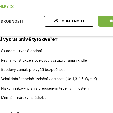
. Díky skladové dostupnosti jsou dveře připraveny k rychlému dod
TNERY
(5) →
e skladem také variantu zlatý dub-bílá, další rozměry
dvoukřídlých d
aleznete zde
.
ODROBNOSTI
VŠE ODMÍTNOUT
PŘ
áme skladem a jsou připraveny k rychlému dodání.
tné
Analytické cookies
Marketingové
Fu
si vybrat právě tyto dveře?
cookies
 Skladem – rychlé dodání
 Pevná konstrukce s ocelovou výztuží v rámu i křídle
 5bodový zámek pro vyšší bezpečnost
ytně nutné cookies
Analytické cookies
Marketingové cookies
Funkční co
 Velmi dobré tepelně-izolační vlastnosti (Ud 1,3–1,6 W/m²K)
ry cookie umožňují základní funkce webových stránek, jako je přihlášení uživatele a
 Nízký hliníkový práh s přerušeným tepelným mostem
zbytně nutných souborů cookie správně používat.
Poskytovatel
/
 Minimální nároky na údržbu
Vyprší
Popis
Doména
.oknadverenamiru.cz
4
Tento cookie se používá k jedinečné identifikaci 
týdny
přístup k webové stránce, aby sledovala používá