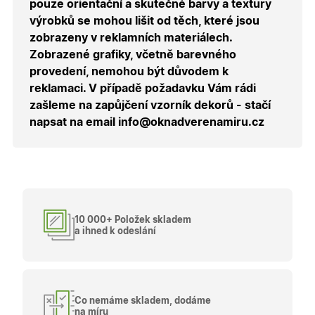
správnýc
pouze orientační a skutečné barvy a textury
cen a ob
výrobků se mohou lišit od těch, které jsou
X-Inspishop-Guest-
.oknadverenamiru.cz
1 měsíc
Tento so
zobrazeny v reklamních materiálech.
Cart
cookie se
používá 
Zobrazené grafiky, včetně barevného
uložení
obsahu
provedení, nemohou být důvodem k
nákupní
reklamaci. V případě požadavku Vám rádi
košíku pr
nepřihlá
zašleme na zapůjčení vzorník dekorů - stačí
uživatele.
napsat na email info@oknadverenamiru.cz
X-Inspishop-
.oknadverenamiru.cz
1 měsíc
Tento so
Currency
cookie si
pamatuje
zvolenou
měnu pr
správné
zobrazení
produktů 
shopu.
10 000+ Položek skladem
a ihned k odeslání
Poskytovatel
/
Název
Vyprší
Popis
Doména
Poskytovatel
/
Název
Vyprší
Popis
Co nemáme skladem, dodáme
_bra_functionality
.oknadverenamiru.cz
1
Tato cookie
Doména
na míru
měsíc
slouží k