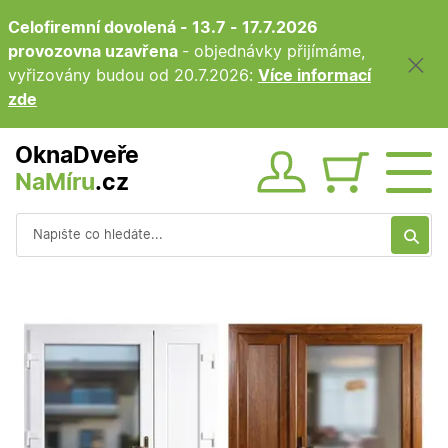
Celofiremní dovolená - 13.7 - 17.7.2026
provozovna uzavřena
- objednávky přijímáme,
vyřizovány budou od 20.7.2026:
Více informací
zde
OknaDveře
NaMíru
.cz
Obsah ko
Vyhledávání