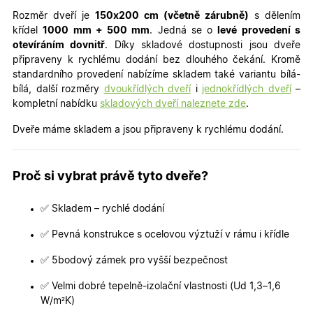
Rozměr dveří je
150x200 cm (včetně zárubně)
s dělením
křídel
100
0 mm + 500 mm
. Jedná se o
le
vé provedení s
otevíráním dovnitř
. Díky skladové dostupnosti jsou dveře
připraveny k rychlému dodání bez dlouhého čekání. Kromě
standardního provedení nabízíme skladem také variantu bílá-
bílá, další rozměry
dvoukřídlých dveří
i
jednokřídlých dveří
–
kompletní nabídku
skladových dveří naleznete zde
.
Dveře máme skladem a jsou připraveny k rychlému dodání.
Proč si vybrat právě tyto dveře?
✅ Skladem – rychlé dodání
✅ Pevná konstrukce s ocelovou výztuží v rámu i křídle
✅ 5bodový zámek pro vyšší bezpečnost
✅ Velmi dobré tepelně-izolační vlastnosti (Ud 1,3–1,6
W/m²K)