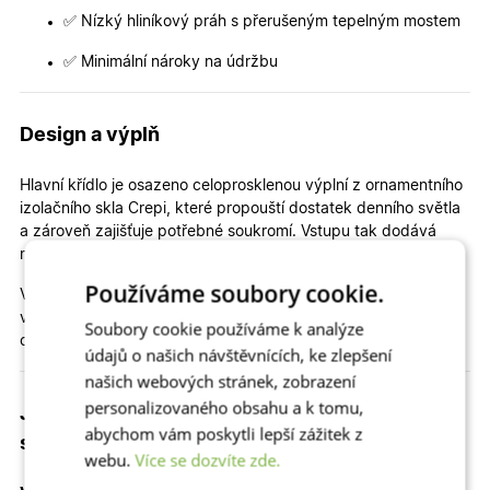
✅ Nízký hliníkový práh s přerušeným tepelným mostem
✅ Minimální nároky na údržbu
Design a výplň
Hlavní křídlo je osazeno celoprosklenou výplní z ornamentního
izolačního skla Crepi, které propouští dostatek denního světla
a zároveň zajišťuje potřebné soukromí. Vstupu tak dodává
moderní a vzdušný vzhled.
Používáme soubory cookie.
Vedlejší křídlo je vybaveno plným panelem, jenž opticky
vyvažuje prosklenou část a podtrhuje čistý, elegantní
Soubory cookie používáme k analýze
charakter dveří.
údajů o našich návštěvnících, ke zlepšení
našich webových stránek, zobrazení
personalizovaného obsahu a k tomu,
Jaký je celkový rozměr dveří, průchod a
abychom vám poskytli lepší zážitek z
stavební otvor?
webu.
Více se dozvíte zde.