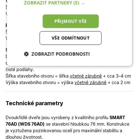
Venkovní rozměr včetně zárubně (objednávaný rozměr):
ZOBRAZIT PARTNERY
(5) →
Šířka
včetně zárubně 150 cm
Výška
včetně zárubně 200 cm
PŘIJMOUT VŠE
Průchod dveřmi při otevření obou křídel:
Šířka průchodu = šířka
včetně zárubně
- mínus 15 cm
VŠE ODMÍTNOUT
Výška průchodu = výška
včetně zárubně
- mínus 7,5 cm
Stavební otvor:
ZOBRAZIT PODROBNOSTI
Doporučený stavební otvor je přibližně o 3–4 cm širší a cca 2
cm vyšší (dle ČSN a
montážního návodu
). Výška se měří od
Nezbytně nutné
Analytické
čisté podlahy.
cookies
cookies
Šířka stavebního otvoru = šířka
včetně zárubně
+ cca 3–4 cm
Výška stavebního otvoru = výška
včetně zárubně
+ cca 2 cm
Marketingové
Funkční cookies
cookies
Technické parametry
Dvoukřídlé dveře jsou vyrobeny z kvalitního profilu
SMART
76AD (WDS 76AD)
se stavební hloubkou 76 mm. Konstrukce
je vyztužena pozinkovanou ocelí pro maximální stabilitu a
dlouhou životnost.