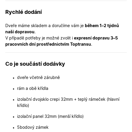
verze str
a zajišťuj
Zásadách
konzisten
Rychlé dodání
ochrany osobních údajů společnosti Google
uživatels
zážitek.
Dveře máme skladem a doručíme vám je
během 1–2 týdnů
__cf_bm
29
Tento so
Cloudflare Inc.
minut
cookie se
naší dopravou
.
.heureka.cz
59
používá 
V případě potřeby je možné zvolit i
expresní dopravu 3–5
sekund
rozlišení
lidmi a
pracovních dní prostřednictvím Toptransu
.
roboty. T
pro web
přínosné,
bylo mož
Co je součástí dodávky
podávat
platné zp
o použív
jejich
dveře včetně zárubně
webovýc
stránek.
rám a obě křídla
CookieScriptConsent
5
Tento so
CookieScript
měsíců
cookie
.oknadverenamiru.cz
izolační dvojsklo crepi 32mm + teplý rámeček (hlavní
4
používá
křídlo)
týdny
služba
Cookie-
Script.co
izolační panel 32mm (menší křídlo)
zapamato
předvole
souhlasu
5bodový zámek
soubory