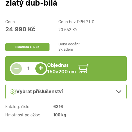
zlatý dub-bílá
Cena
Cena bez DPH 21 %
24 990 Kč
20 653 Kč
Doba dodání:
Skladem > 5 ks
Skladem
Snížit množství
Počet kusů
Zvýšit množství
Objednat
+
−
150×200 cm
Vybrat příslušenství
Katalog. číslo:
6316
Hmotnost položky:
100 kg