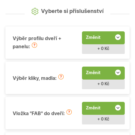
Vyberte si příslušenství
Změnit
Výběr profilu dveří +
panelu:
+ 0 Kč
Změnit
Výběr kliky, madla:
+ 0 Kč
Změnit
Vložka "FAB" do dveří:
+ 0 Kč