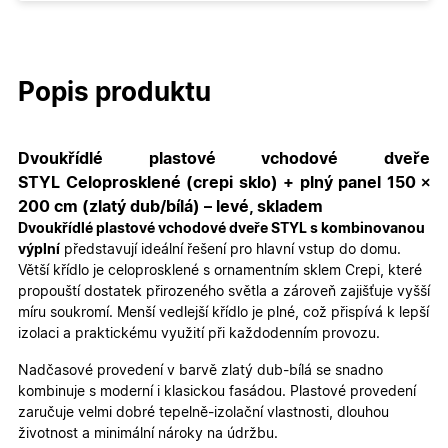
Popis produktu
Dvoukřídlé plastové vchodové dveře
STYL Celoprosklené (crepi sklo) + plný panel 150 ×
200 cm (zlatý dub/bílá) – levé, skladem
Dvoukřídlé plastové vchodové dveře STYL s kombinovanou
výplní
představují ideální řešení pro hlavní vstup do domu.
Větší křídlo je celoprosklené s ornamentním sklem Crepi, které
propouští dostatek přirozeného světla a zároveň zajišťuje vyšší
míru soukromí. Menší vedlejší křídlo je plné, což přispívá k lepší
izolaci a praktickému využití při každodenním provozu.
Nadčasové provedení v barvě zlatý dub-bílá se snadno
kombinuje s moderní i klasickou fasádou. Plastové provedení
zaručuje velmi dobré tepelně-izolační vlastnosti, dlouhou
životnost a minimální nároky na údržbu.