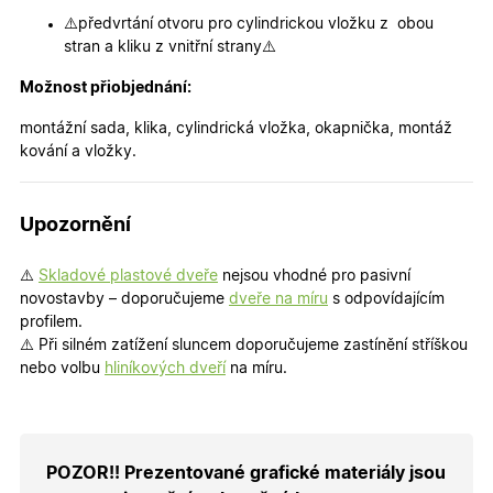
cookie
⚠️předvrtání otvoru pro cylindrickou vložku z obou
návštěvní
Je nutné,
stran a kliku z vnitřní strany⚠️
banner
cookie
Možnost přiobjednání:
Cookie-
Script.co
fungoval
montážní sada, klika, cylindrická vložka, okapnička, montáž
správně.
kování a vložky.
X-Inspishop-User-
.oknadverenamiru.cz
1 měsíc
Tento so
Token
cookie je
nezbytný
bezpečné
Upozornění
přihlášen
udržení
uživatele
přihláše
⚠️
Skladové plastové dveře
nejsou vhodné pro pasivní
během
novostavby – doporučujeme
dveře na míru
s odpovídajícím
návštěvy 
shopu.
profilem.
⚠️ Při silném zatížení sluncem doporučujeme zastínění stříškou
X-Inspishop-User-
.oknadverenamiru.cz
1 měsíc
Tento so
nebo volbu
hliníkových dveří
na míru.
Groups
cookie
uchováv
informaci
přiřazení
uživatele
zákaznick
skupiny 
POZOR!! Prezentované grafické materiály jsou
zobrazen