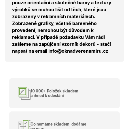
správnýc
pouze orientační a skutečné barvy a textury
cen a ob
výrobků se mohou lišit od těch, které jsou
X-Inspishop-Guest-
.oknadverenamiru.cz
1 měsíc
Tento so
zobrazeny v reklamních materiálech.
Cart
cookie se
používá 
Zobrazené grafiky, včetně barevného
uložení
obsahu
provedení, nemohou být důvodem k
nákupní
košíku pr
reklamaci. V případě požadavku Vám rádi
nepřihlá
zašleme na zapůjčení vzorník dekorů - stačí
uživatele.
napsat na email info@oknadverenamiru.cz
X-Inspishop-
.oknadverenamiru.cz
1 měsíc
Tento so
Currency
cookie si
pamatuje
zvolenou
měnu pr
správné
zobrazení
produktů 
shopu.
10 000+ Položek skladem
a ihned k odeslání
Poskytovatel
/
Název
Vyprší
Popis
Doména
Poskytovatel
/
Název
Vyprší
Popis
Co nemáme skladem, dodáme
_bra_functionality
.oknadverenamiru.cz
1
Tato cookie
Doména