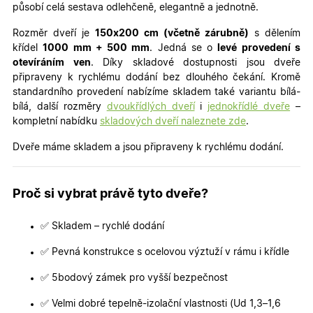
působí celá sestava odlehčeně, elegantně a jednotně.
Rozměr dveří je
150x200 cm (včetně zárubně)
s dělením
křídel
100
0 mm + 500 mm
. Jedná se o
levé provedení s
otevíráním ven
. Díky skladové dostupnosti jsou dveře
připraveny k rychlému dodání bez dlouhého čekání. Kromě
standardního provedení nabízíme skladem také variantu bílá-
bílá, další rozměry
dvoukřídlých dveří
i
jednokřídlé dveře
–
kompletní nabídku
skladových dveří naleznete zde
.
Dveře máme skladem a jsou připraveny k rychlému dodání.
Proč si vybrat právě tyto dveře?
✅ Skladem – rychlé dodání
✅ Pevná konstrukce s ocelovou výztuží v rámu i křídle
✅ 5bodový zámek pro vyšší bezpečnost
✅ Velmi dobré tepelně-izolační vlastnosti (Ud 1,3–1,6