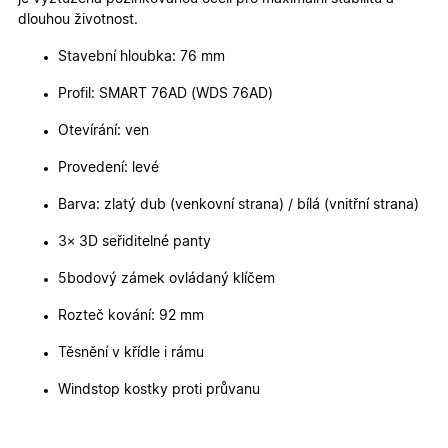
Nezbytně nutné cookies
Analytické cookies
dlouhou životnost.
Marketingové cookies
Funkční cookies
Stavební hloubka: 76 mm
Nezbytně nutné soubory cookie umožňují základní
Profil: SMART 76AD (WDS 76AD)
funkce webových stránek, jako je přihlášení
uživatele a správa účtu. Webové stránky nelze bez
Otevírání: ven
nezbytně nutných souborů cookie správně používat.
Poskytovatel
/
Provedení: levé
Název
Vyprší
Popis
Doména
Barva: zlatý dub (venkovní strana) / bílá (vnitřní strana)
udid
.oknadverenamiru.cz
4
Tento co
týdny
se použív
2 dny
jedinečn
3× 3D seřiditelné panty
identifika
zařízení, 
mají přís
5bodový zámek ovládaný klíčem
webové
stránce, 
Rozteč kování: 92 mm
sledovala
používání
zlepšila
Těsnění v křídle i rámu
uživatels
zkušenost
Windstop kostky proti průvanu
X-Inspishop-User-
oknadverenamiru.cz
1
Tento so
Variant
týden
cookie sl
k zobraze
specifick