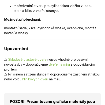
soubory
cookie
⚠️předvrtání otvoru pro cylindrickou vložku z obou
návštěvní
Je nutné,
stran a kliku z vnitřní strany⚠️
banner
cookie
Cookie-
Možnost přiobjednání:
Script.co
fungoval
montážní sada, klika, cylindrická vložka, okapnička, montáž
správně.
kování a vložky.
X-Inspishop-User-
.oknadverenamiru.cz
1 měsíc
Tento so
Token
cookie je
nezbytný
bezpečné
Upozornění
přihlášen
udržení
uživatele
přihláše
⚠️
Skladové plastové dveře
nejsou vhodné pro pasivní
během
novostavby – doporučujeme
dveře na míru
s odpovídajícím
návštěvy 
shopu.
profilem.
⚠️ Při silném zatížení sluncem doporučujeme zastínění stříškou
X-Inspishop-User-
.oknadverenamiru.cz
1 měsíc
Tento so
Groups
cookie
nebo volbu
hliníkových dveří
na míru.
uchováv
informaci
přiřazení
uživatele
zákaznick
skupiny 
POZOR!! Prezentované grafické materiály jsou
zobrazen