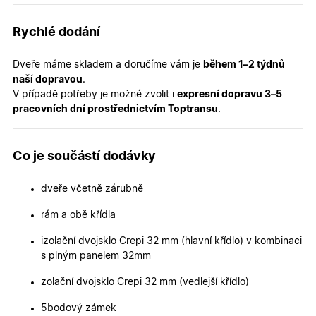
verze str
a zajišťuj
Zásadách
konzisten
Rychlé dodání
ochrany osobních údajů společnosti Google
uživatels
zážitek.
Dveře máme skladem a doručíme vám je
během 1–2 týdnů
__cf_bm
29
Tento so
Cloudflare Inc.
minut
cookie se
.heureka.cz
naší dopravou
.
59
používá 
V případě potřeby je možné zvolit i
expresní dopravu 3–5
sekund
rozlišení
lidmi a
pracovních dní prostřednictvím Toptransu
.
roboty. T
pro web
přínosné,
bylo mož
Co je součástí dodávky
podávat
platné zp
o použív
jejich
dveře včetně zárubně
webovýc
stránek.
rám a obě křídla
CookieScriptConsent
5
Tento so
CookieScript
měsíců
cookie
.oknadverenamiru.cz
izolační dvojsklo Crepi 32 mm (hlavní křídlo) v kombinaci
4
používá
s plným panelem 32mm
týdny
služba
Cookie-
Script.co
zolační dvojsklo Crepi 32 mm (vedlejší křídlo)
zapamato
předvole
souhlasu
5bodový zámek