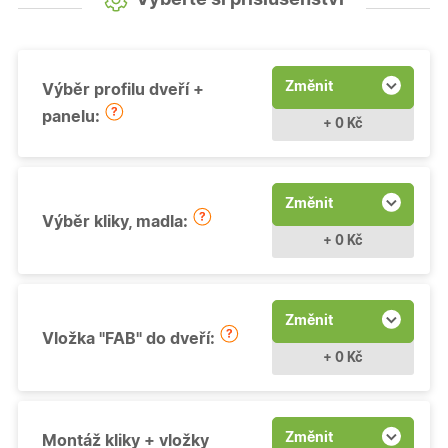
Změnit
Výběr profilu dveří +
panelu:
+ 0 Kč
Změnit
Výběr kliky, madla:
+ 0 Kč
Změnit
Vložka "FAB" do dveří:
+ 0 Kč
Změnit
Montáž kliky + vložky