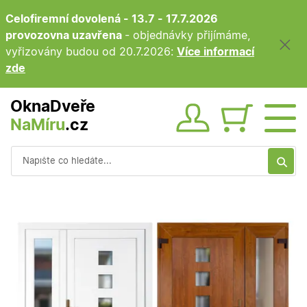
Celofiremní dovolená - 13.7 - 17.7.2026
provozovna uzavřena
- objednávky přijímáme,
vyřizovány budou od 20.7.2026:
Více informací
zde
OknaDveře
NaMíru
.cz
Obsah ko
Vyhledávání