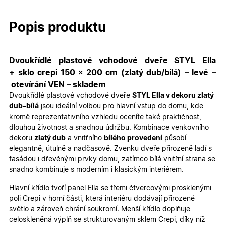
Popis produktu
Dvoukřídlé plastové vchodové dveře STYL Ella
+ sklo crepi 150 × 200 cm (zlatý dub/bílá) – levé –
otevírání VEN – skladem
Dvoukřídlé plastové vchodové dveře
STYL Ella v dekoru zlatý
dub–bílá
jsou ideální volbou pro hlavní vstup do domu, kde
kromě reprezentativního vzhledu oceníte také praktičnost,
dlouhou životnost a snadnou údržbu. Kombinace venkovního
dekoru
zlatý dub
a vnitřního
bílého provedení
působí
elegantně, útulně a nadčasově. Zvenku dveře přirozeně ladí s
fasádou i dřevěnými prvky domu, zatímco bílá vnitřní strana se
snadno kombinuje s moderním i klasickým interiérem.
Hlavní křídlo tvoří panel Ella se třemi čtvercovými prosklenými
poli Crepi v horní části, která interiéru dodávají přirozené
světlo a zároveň chrání soukromí. Menší křídlo doplňuje
celoskleněná výplň se strukturovaným sklem Crepi, díky níž