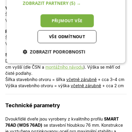
ZOBRAZIT PARTNERY
(5) →
Venkovní rozměr včetně zárubně (objednávaný rozměr):
Šířka
včetně zárubně 150 cm
PŘIJMOUT VŠE
Výška
včetně zárubně 200 cm
Průchod dveřmi při otevření obou křídel:
VŠE ODMÍTNOUT
Šířka průchodu = šířka
včetně zárubně
- mínus 15 cm
Výška průchodu = výška
včetně zárubně
- mínus 7,5 cm
ZOBRAZIT PODROBNOSTI
Stavební otvor:
Doporučený stavební otvor je přibližně o 3–4 cm širší a cca 2
Nezbytně nutné
Analytické
cm vyšší (dle ČSN a
montážního návodu
). Výška se měří od
cookies
cookies
čisté podlahy.
Šířka stavebního otvoru = šířka
včetně zárubně
+ cca 3–4 cm
Výška stavebního otvoru = výška
včetně zárubně
+ cca 2 cm
Marketingové
Funkční cookies
cookies
Technické parametry
Dvoukřídlé dveře jsou vyrobeny z kvalitního profilu
SMART
76AD (WDS 76AD)
se stavební hloubkou 76 mm. Konstrukce
je vyztužena pozinkovanou ocelí pro maximální stabilitu a