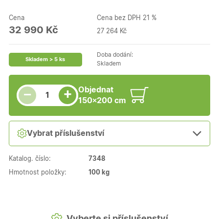
Cena
Cena bez DPH 21 %
32 990 Kč
27 264 Kč
Doba dodání:
Skladem > 5 ks
Skladem
Snížit množství
Počet kusů
Zvýšit množství
Objednat
+
−
150×200 cm
Vybrat příslušenství
Katalog. číslo:
7348
Hmotnost položky:
100 kg
Vyberte si příslušenství