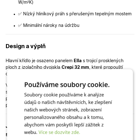
W/m²K)
✅ Nízký hliníkový práh s přerušeným tepelným mostem
✅ Minimální nároky na údržbu
Design a výplň
Hlavní křídlo je osazeno panelem
Ella
s trojicí prosklených
ploch z izolačního dvojskla
Crepi 32 mm
, které propouští
dostatek světla a zároveň zachovává soukromí.
Používáme soubory cookie.
Vedlejší křídlo tvoří celoskleněná výplň se strukturovaným
sklem Crepi, která sestavě dodává lehkost, propouští
Soubory cookie používáme k analýze
přirozené světlo a zároveň zachovává elegantní vzhled i
údajů o našich návštěvnících, ke zlepšení
potřebné soukromí.
našich webových stránek, zobrazení
personalizovaného obsahu a k tomu,
abychom vám poskytli lepší zážitek z
Jaký je celkový rozměr dveří, průchod a
webu.
Více se dozvíte zde.
stavební otvor?