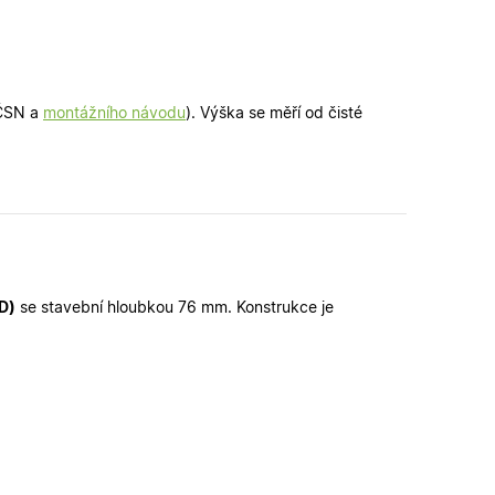
é verze stránky a
 lidmi a roboty. To
latné zprávy o
 ČSN a
montážního návodu
). Výška se měří od čisté
ipt.com k
ookie návštěvníků.
fungoval správně.
řihlášení a udržení
u.
zení uživatele do
D)
se stavební hloubkou 76 mm. Konstrukce je
n a obsahu.
ahu nákupního
u pro správné