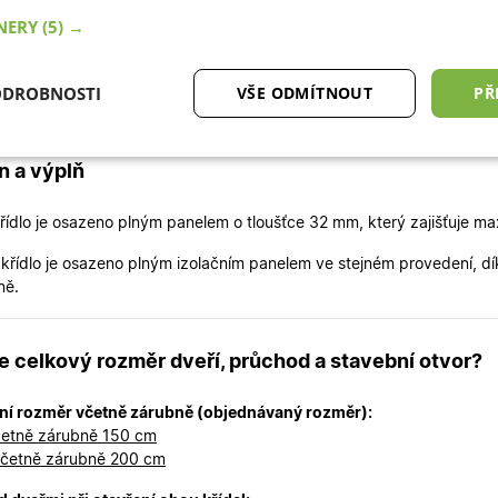
 Velmi dobré tepelně-izolační vlastnosti (Ud 1,3–1,6 W/m²K)
TNERY
(5) →
 Nízký hliníkový práh s přerušeným tepelným mostem
ODROBNOSTI
VŠE ODMÍTNOUT
PŘ
 Minimální nároky na údržbu
tné
Analytické cookies
Marketingové
Fu
n a výplň
cookies
křídlo je osazeno plným panelem o tloušťce 32 mm, který zajišťuje max
í křídlo je osazeno plným izolačním panelem ve stejném provedení,
ně.
ytně nutné cookies
Analytické cookies
Marketingové cookies
Funkční co
je celkový rozměr dveří, průchod a stavební otvor?
ry cookie umožňují základní funkce webových stránek, jako je přihlášení uživatele a
zbytně nutných souborů cookie správně používat.
ní rozměr včetně zárubně (objednávaný rozměr):
Poskytovatel
/
Vyprší
Popis
etně zárubně 150 cm
Doména
četně zárubně 200 cm
.oknadverenamiru.cz
4
Tento cookie se používá k jedinečné identifikaci 
týdny
přístup k webové stránce, aby sledovala používá