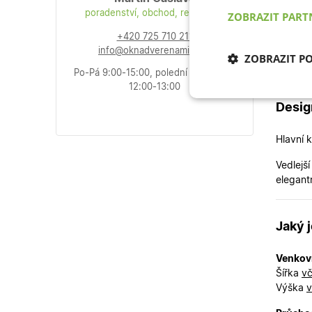
✅
poradenství, obchod, reklamace
ZOBRAZIT PAR
✅
+420 725 710 211
info@oknadverenamiru.cz
ZOBRAZIT P
✅
Po-Pá 9:00-15:00, polední přestávka:
12:00-13:00
Nezbytně nu
Desig
cookies
Hlavní 
Vedlejš
elegant
Nezb
Jaký 
Nezbytně nutné soubo
stránky nelze bez ne
Venkov
Název
Šířka
vč
Výška
v
udid