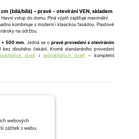
m (bílá/bílá) – pravé - otevírání VEN, skladem
 hlavní vstup do domu. Plná výplň zajišťuje maximální
nadno kombinuje s moderní i klasickou fasádou. Plastové
í nároky na údržbu.
 + 500 mm
. Jedná se o
pra
vé provedení s otevíráním
ní bez dlouhého čekání. Kromě standardního provedení
oukřídlých dveří
i
jednokřídlých dveří
– kompletní
šich webových
í zážitek z webu.