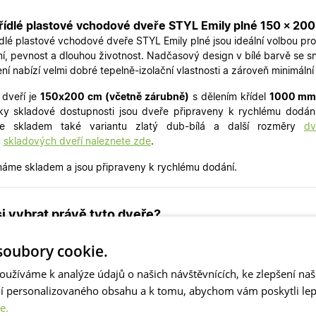
ídlé plastové vchodové dveře STYL Emily plné 150 × 200 c
dlé plastové vchodové dveře STYL Emily plné jsou ideální volbou pro
í, pevnost a dlouhou životnost. Nadčasový design v bílé barvě se s
ní nabízí velmi dobré tepelně-izolační vlastnosti a zároveň minimáln
dveří je
150x200 cm (včetně zárubně)
s dělením křídel
100
0 mm
íky skladové dostupnosti jsou dveře připraveny k rychlému dodá
me skladem také variantu zlatý dub-bílá a další rozměry
dv
u
skladových dveří naleznete zde
.
áme skladem a jsou připraveny k rychlému dodání.
si vybrat právě tyto dveře?
oubory cookie.
 Skladem – rychlé dodání
oužíváme k analýze údajů o našich návštěvnících, ke zlepšení na
 Pevná konstrukce s ocelovou výztuží v rámu i křídle
ní personalizovaného obsahu a k tomu, abychom vám poskytli lepš
 5bodový zámek pro vyšší bezpečnost
e.