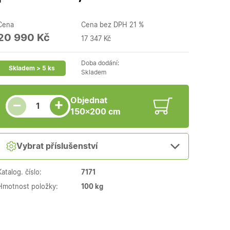
Cena
Cena bez DPH 21 %
20 990 Kč
17 347 Kč
Doba dodání:
Skladem > 5 ks
Skladem
Snížit množství
Počet kusů
Zvýšit množství
Objednat
+
−
150×200 cm
Vybrat příslušenství
Katalog. číslo:
7171
Hmotnost položky:
100 kg