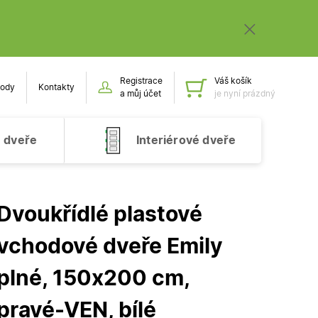
Registrace
Váš košík
ody
Kontakty
Obsah k
a můj účet
je nyní prázdný
 dveře
Interiérové dveře
Dvoukřídlé plastové
vchodové dveře Emily
plné, 150x200 cm,
pravé-VEN, bílé