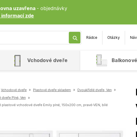
ozovna uzavřena
- objednávky
 informací zde
Rádce
Otázky
Náv
Vchodové dveře
Balkonové
»
»
»
Vchodové dveře
Plastové dveře skladem
Dvoukřídlé dveře, Ven
»
 dveře Plné, Ven
é plastové vchodové dveře Emily plné, 150x200 cm, pravé-VEN, bílé