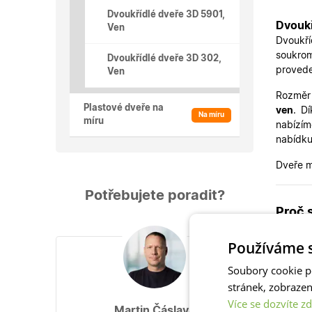
Dvoukřídlé dveře 3D 5901,
Dvoukř
Ven
Dvoukří
soukrom
Dvoukřídlé dveře 3D 302,
provede
Ven
Rozměr 
Plastové dveře na
ven
. D
Na míru
míru
nabízí
nabídk
Dveře m
Potřebujete poradit?
Proč 
Používáme s
✅
Soubory cookie p
✅
stránek, zobraze
✅
Více se dozvíte zd
Martin Čáslava