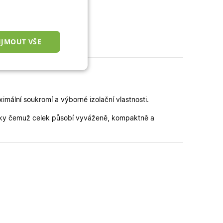
IJMOUT VŠE
nkční cookies
imální soukromí a výborné izolační vlastnosti.
 díky čemuž celek působí vyváženě, kompaktně a
okies
 správa účtu. Webové
zařízení, která mají
ní a zlepšila