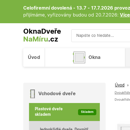
Celofiremní dovolená - 13.7 - 17.7.2026 prov
přijímáme, vyřizovány budou od 20.7.2026:
Více
OknaDveře
NaMíru
.cz
Vyhledávání
Úvod
Okna
Úvod
»
Dvoukřídlé
Vchodové dveře
Dvoukřídl
Plastové dveře
Skladem
skladem
Jednokřídlé dveře, Dovnitř