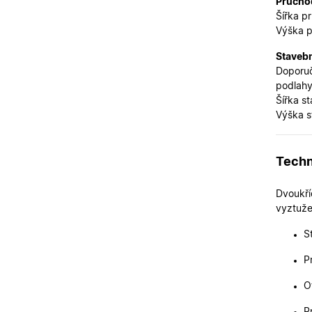
Průchod
Šířka p
X-Inspishop-User-
Výška 
Variant
__cf_bm
Stavebn
Doporuč
podlahy
Šířka s
CookieScriptConse
Výška s
X-Inspishop-User-
Techn
Token
X-Inspishop-User-
Dvoukří
Groups
vyztuže
X-Inspishop-Guest-
Cart
S
X-Inspishop-
Currency
P
O
Název
P