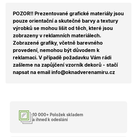
skupiny 
zobrazen
správnýc
POZOR!! Prezentované grafické materiály jsou
cen a ob
pouze orientační a skutečné barvy a textury
X-Inspishop-Guest-
.oknadverenamiru.cz
1 měsíc
Tento so
Cart
cookie se
výrobků se mohou lišit od těch, které jsou
používá 
zobrazeny v reklamních materiálech.
uložení
obsahu
Zobrazené grafiky, včetně barevného
nákupní
košíku pr
provedení, nemohou být důvodem k
nepřihlá
uživatele.
reklamaci. V případě požadavku Vám rádi
zašleme na zapůjčení vzorník dekorů - stačí
X-Inspishop-
.oknadverenamiru.cz
1 měsíc
Tento so
Currency
cookie si
napsat na email info@oknadverenamiru.cz
pamatuje
zvolenou
měnu pr
správné
zobrazení
produktů 
shopu.
10 000+ Položek skladem
a ihned k odeslání
Poskytovatel
/
Název
Vyprší
Popis
Doména