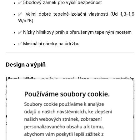
✅ 5bodový zámek pro vyšší bezpečnost
✅ Velmi dobré tepelně-izolační vlastnosti (Ud 1,3–1,6
W/m²K)
✅ Nízký hliníkový práh s přerušeným tepelným mostem
✅ Minimální nároky na údržbu
Design a výplň
Hlavní křídlo
vyplňuje panel
Hana
zaujme centrálním
prosklením umístěným ve středu dveří. Prosklení je řešeno jako
Používáme soubory cookie.
jeden obdélníkový prvek, který podtrhuje čistý a moderní
vzhled. Izolační dvojsklo Crepi 32 mm přirozeně prosvětluje
Soubory cookie používáme k analýze
interiér a zároveň zachovává dostatek soukromí.
údajů o našich návštěvnících, ke zlepšení
Vedlejší křídlo
vyplňuje plný izolační panel 32 mm, který
našich webových stránek, zobrazení
zajišťuje vyvážený a elegantní vzhled celé sestavy.
personalizovaného obsahu a k tomu,
abychom vám poskytli lepší zážitek z