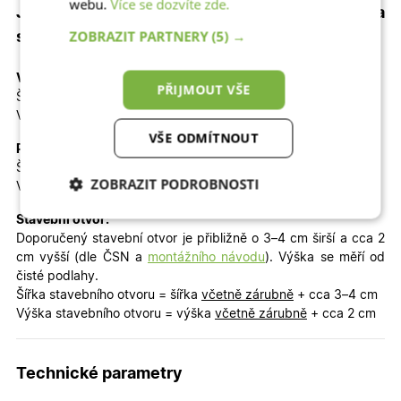
webu.
Více se dozvíte zde.
Jaký je celkový rozměr dveří, průchod a
ZOBRAZIT PARTNERY
(5) →
stavební otvor?
Venkovní rozměr včetně zárubně (objednávaný rozměr):
PŘIJMOUT VŠE
Šířka
včetně zárubně 150 cm
Výška
včetně zárubně 200 cm
VŠE ODMÍTNOUT
Průchod dveřmi při otevření obou křídel:
Šířka průchodu = šířka
včetně zárubně
- mínus 15 cm
ZOBRAZIT PODROBNOSTI
Výška průchodu = výška
včetně zárubně
- mínus 7,5 cm
Nezbytně nutné
Analytické
Stavební otvor:
cookies
cookies
Doporučený stavební otvor je přibližně o 3–4 cm širší a cca 2
cm vyšší (dle ČSN a
montážního návodu
). Výška se měří od
čisté podlahy.
Šířka stavebního otvoru = šířka
včetně zárubně
+ cca 3–4 cm
Marketingové
Funkční cookies
Výška stavebního otvoru = výška
včetně zárubně
+ cca 2 cm
cookies
Technické parametry