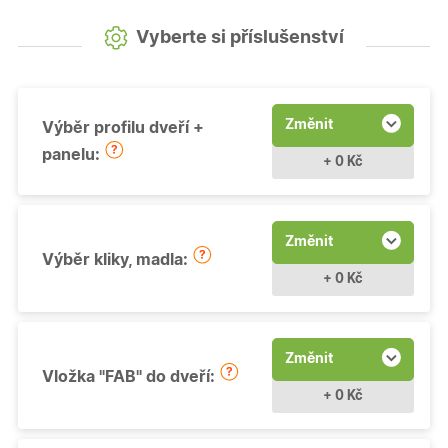
Vyberte si příslušenství
Změnit
Výběr profilu dveří +
panelu:
+ 0 Kč
Změnit
Výběr kliky, madla:
+ 0 Kč
Změnit
Vložka "FAB" do dveří:
+ 0 Kč