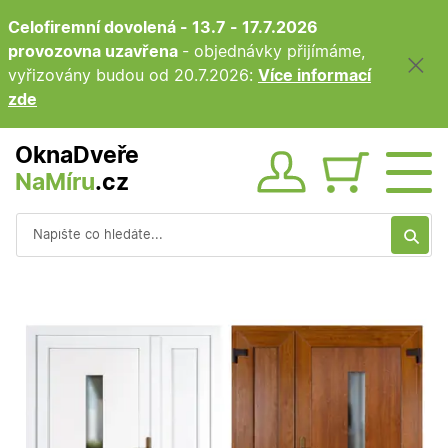
Celofiremní dovolená - 13.7 - 17.7.2026
provozovna uzavřena
- objednávky přijímáme,
vyřizovány budou od 20.7.2026:
Více informací
zde
OknaDveře
NaMíru
.cz
Obsah ko
Vyhledávání