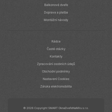
produktů, jako
je nabízení cen
Balkonové dveře
v reálném čase
od inzerentů
Doprava a platba
třetích stran
Montážní návody
IDE
1 rok
Tento soubor
Google LLC
cookie
.doubleclick.net
nastavuje
společnost
Doubleclick a
provádí
Rádce
informace o
tom, jak
koncový
Časté otázky
uživatel používá
webové stránky
Kontakty
a jakoukoli
reklamu, kterou
Zpracování osobních údajů
koncový
uživatel mohl
Obchodní podmínky
vidět před
návštěvou
Nastavení Cookies
uvedeného
webu.
Záruka elektromobilita
© 2026 Copyright SMART OknaDveřeNaMíru s.r.o.