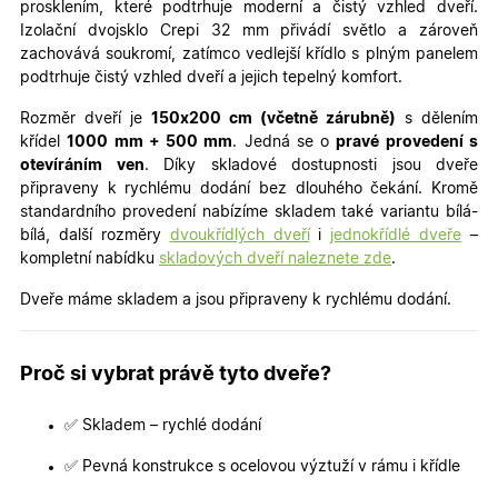
prosklením, které podtrhuje moderní a čistý vzhled dveří.
Izolační dvojsklo Crepi 32 mm přivádí světlo a zároveň
zachovává soukromí, zatímco vedlejší křídlo s plným panelem
podtrhuje čistý vzhled dveří a jejich tepelný komfort.
Rozměr dveří je
150x200 cm (včetně zárubně)
s dělením
křídel
100
0 mm + 500 mm
. Jedná se o
pra
vé provedení s
otevíráním ven
. Díky skladové dostupnosti jsou dveře
připraveny k rychlému dodání bez dlouhého čekání. Kromě
standardního provedení nabízíme skladem také variantu bílá-
bílá, další rozměry
dvoukřídlých dveří
i
jednokřídlé dveře
–
kompletní nabídku
skladových dveří naleznete zde
.
Dveře máme skladem a jsou připraveny k rychlému dodání.
Proč si vybrat právě tyto dveře?
✅ Skladem – rychlé dodání
✅ Pevná konstrukce s ocelovou výztuží v rámu i křídle