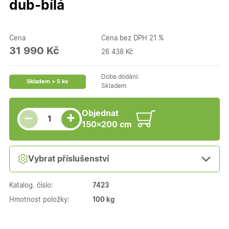
dub-bílá
Cena
Cena bez DPH 21 %
31 990 Kč
26 438 Kč
Doba dodání:
Skladem > 5 ks
Skladem
Snížit množství
Počet kusů
Zvýšit množství
Objednat
+
−
150×200 cm
Vybrat příslušenství
Katalog. číslo:
7423
Hmotnost položky:
100 kg