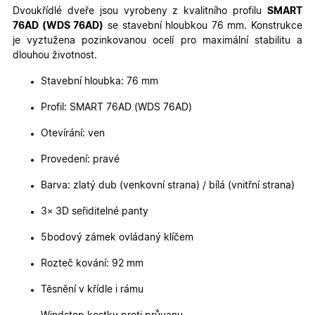
Dvoukřídlé dveře jsou vyrobeny z kvalitního profilu
SMART
76AD (WDS 76AD)
se stavební hloubkou 76 mm. Konstrukce
Nezbytně nutné cookies
Analytické cookies
je vyztužena pozinkovanou ocelí pro maximální stabilitu a
Marketingové cookies
Funkční cookies
dlouhou životnost.
Nezbytně nutné soubory cookie umožňují základní
Stavební hloubka: 76 mm
funkce webových stránek, jako je přihlášení
uživatele a správa účtu. Webové stránky nelze bez
Profil: SMART 76AD (WDS 76AD)
nezbytně nutných souborů cookie správně používat.
Otevírání: ven
Poskytovatel
/
Název
Vyprší
Popis
Doména
Provedení: pravé
udid
.oknadverenamiru.cz
4
Tento co
týdny
se použív
Barva: zlatý dub (venkovní strana) / bílá (vnitřní strana)
2 dny
jedinečn
identifika
zařízení, 
3× 3D seřiditelné panty
mají přís
webové
stránce, 
5bodový zámek ovládaný klíčem
sledovala
používání
Rozteč kování: 92 mm
zlepšila
uživatels
zkušenost
Těsnění v křídle i rámu
X-Inspishop-User-
oknadverenamiru.cz
1
Tento so
Variant
týden
cookie sl