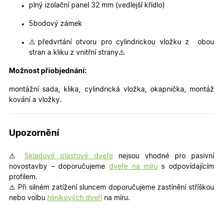
předvole
plný izolační panel 32 mm (vedlejší křídlo)
souhlasu
soubory
cookie
5bodový zámek
návštěvní
Je nutné,
⚠️předvrtání otvoru pro cylindrickou vložku z obou
banner
cookie
stran a kliku z vnitřní strany⚠️
Cookie-
Script.co
fungoval
Možnost přiobjednání:
správně.
montážní sada, klika, cylindrická vložka, okapnička, montáž
X-Inspishop-User-
.oknadverenamiru.cz
1 měsíc
Tento so
Token
cookie je
kování a vložky.
nezbytný
bezpečné
přihlášen
udržení
Upozornění
uživatele
přihláše
během
návštěvy 
⚠️
Skladové plastové dveře
nejsou vhodné pro pasivní
shopu.
novostavby – doporučujeme
dveře na míru
s odpovídajícím
X-Inspishop-User-
.oknadverenamiru.cz
1 měsíc
Tento so
profilem.
Groups
cookie
⚠️ Při silném zatížení sluncem doporučujeme zastínění stříškou
uchováv
informaci
nebo volbu
hliníkových dveří
na míru.
přiřazení
uživatele
zákaznick