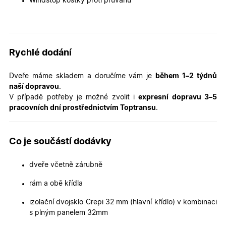
Windstop kostky proti průvanu
k zobraze
specifick
verze str
a zajišťuj
Zásadách
konzisten
ochrany osobních údajů společnosti Google
uživatels
zážitek.
Rychlé dodání
__cf_bm
29
Tento so
Cloudflare Inc.
minut
cookie se
.heureka.cz
Dveře máme skladem a doručíme vám je
během 1–2 týdnů
59
používá 
sekund
rozlišení
naší dopravou
.
lidmi a
V případě potřeby je možné zvolit i
expresní dopravu 3–5
roboty. T
pro web
pracovních dní prostřednictvím Toptransu
.
přínosné,
bylo mož
podávat
platné zp
Co je součástí dodávky
o použív
jejich
webovýc
stránek.
dveře včetně zárubně
CookieScriptConsent
5
Tento so
CookieScript
rám a obě křídla
měsíců
cookie
.oknadverenamiru.cz
4
používá
týdny
služba
izolační dvojsklo Crepi 32 mm (hlavní křídlo) v kombinaci
Cookie-
Script.co
s plným panelem 32mm
zapamato