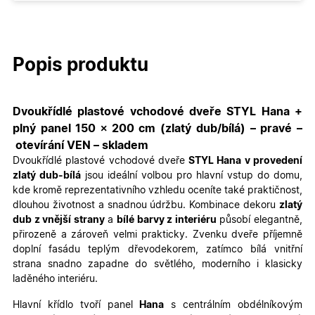
Popis produktu
Dvoukřídlé plastové vchodové dveře STYL Hana +
plný panel 150 × 200 cm (zlatý dub/bílá) – pravé –
otevírání VEN – skladem
Dvoukřídlé plastové vchodové dveře
STYL Hana v provedení
zlatý dub-bílá
jsou ideální volbou pro hlavní vstup do domu,
kde kromě reprezentativního vzhledu oceníte také praktičnost,
dlouhou životnost a snadnou údržbu. Kombinace dekoru
zlatý
dub z vnější strany
a
bílé barvy z interiéru
působí elegantně,
přirozeně a zároveň velmi prakticky. Zvenku dveře příjemně
doplní fasádu teplým dřevodekorem, zatímco bílá vnitřní
strana snadno zapadne do světlého, moderního i klasicky
laděného interiéru.
Hlavní křídlo tvoří panel
Hana
s centrálním obdélníkovým