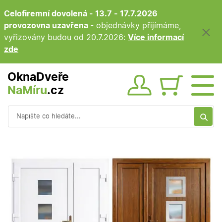
Celofiremní dovolená - 13.7 - 17.7.2026
provozovna uzavřena
- objednávky přijímáme,
vyřizovány budou od 20.7.2026:
Více informací
zde
OknaDveře
NaMíru
.cz
Obsah ko
Vyhledávání