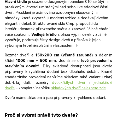
Hlavní křídlo
je osazeno designovým panelem 010 se čtyřmi
prosklenými čtverci umístěnými nad sebou ve středové části
dveří. Prosklení je orámováno ozdobnými eloxovanými
rámečky, které zvýrazňují moderní vzhled a dodávají dveřím
elegantní detail. Strukturované sklo Crepi propouští do
interiéru dostatek přirozeného světla a zároveň účinně chrání
vaše soukromí.
Vedlejší křídlo
s plnou výplní celek vizuálně
vyvažuje, podtrhuje čistý design dveří a přispívá k jejich
výborným tepelněizolačním vlastnostem. ✨
Rozměr dveří je
150x200 cm (včetně zárubně)
s dělením
křídel
100
0 mm + 500 mm
. Jedná se o
levé provedení s
otevíráním dovnitř
. Díky skladové dostupnosti jsou dveře
připraveny k rychlému dodání bez dlouhého čekání. Kromě
standardního provedení nabízíme skladem také variantu zlatý
dub-bílá, další rozměry
dvoukřídlých dveří
i
jednokřídlé
dveře
– kompletní nabídku
skladových dveří naleznete zde
.
Dveře máme skladem a jsou připraveny k rychlému dodání.
Proč si vybrat právě tyto dveře?