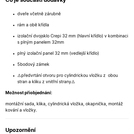
Co je součástí dodávky
měsíců
cookie
.oknadverenamiru.cz
4
používá
týdny
služba
Cookie-
dveře včetně zárubně
Script.co
zapamato
rám a obě křídla
předvole
souhlasu
soubory
izolační dvojsklo Crepi 32 mm (hlavní křídlo) v kombinaci
cookie
návštěvní
s plným panelem 32mm
Je nutné,
banner
plný izolační panel 32 mm (vedlejší křídlo)
cookie
Cookie-
Script.co
5bodový zámek
fungoval
správně.
⚠️předvrtání otvoru pro cylindrickou vložku z obou
X-Inspishop-User-
.oknadverenamiru.cz
1 měsíc
Tento so
stran a kliku z vnitřní strany⚠️
Token
cookie je
nezbytný
bezpečné
Možnost přiobjednání:
přihlášen
udržení
montážní sada, klika, cylindrická vložka, okapnička, montáž
uživatele
přihláše
kování a vložky.
během
návštěvy 
shopu.
Upozornění
X-Inspishop-User-
.oknadverenamiru.cz
1 měsíc
Tento so