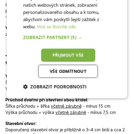
našich webových stránek, zobrazení
denní světlo, takže vstupní prostor zůstává přirozeně
prosvětlený, zatímco si interiér zachovává potřebné soukromí.
personalizovaného obsahu a k tomu,
✨
abychom vám poskytli lepší zážitek z
webu.
Více se dozvíte zde.
Vedlejší křídlo
vyplňuje plný izolační panel 32 mm, který
zajišťuje vyvážený a elegantní vzhled celé sestavy.
ZOBRAZIT PARTNERY
(5) →
Jaký je celkový rozměr dveří, průchod a
PŘIJMOUT VŠE
stavební otvor?
VŠE ODMÍTNOUT
Venkovní rozměr včetně zárubně (objednávaný rozměr):
Šířka
včetně zárubně 150 cm
ZOBRAZIT PODROBNOSTI
Výška
včetně zárubně 200 cm
Nezbytně nutné
Analytické
Průchod dveřmi při otevření obou křídel:
cookies
cookies
Šířka průchodu = šířka
včetně zárubně
- mínus 15 cm
Výška průchodu = výška
včetně zárubně
- mínus 7,5 cm
Stavební otvor:
Marketingové
Funkční cookies
Doporučený stavební otvor je přibližně o 3–4 cm širší a cca 2
cookies