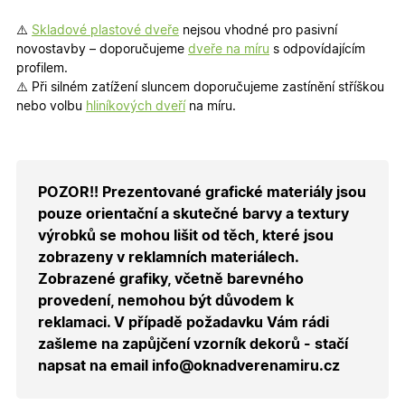
Groups
cookie
uchováv
informaci
⚠️
Skladové plastové dveře
nejsou vhodné pro pasivní
přiřazení
novostavby – doporučujeme
dveře na míru
s odpovídajícím
uživatele
zákaznick
profilem.
skupiny 
⚠️ Při silném zatížení sluncem doporučujeme zastínění stříškou
zobrazen
správnýc
nebo volbu
hliníkových dveří
na míru.
cen a ob
X-Inspishop-Guest-
.oknadverenamiru.cz
1 měsíc
Tento so
Cart
cookie se
používá 
uložení
POZOR!! Prezentované grafické materiály jsou
obsahu
nákupní
pouze orientační a skutečné barvy a textury
košíku pr
nepřihlá
výrobků se mohou lišit od těch, které jsou
uživatele.
zobrazeny v reklamních materiálech.
X-Inspishop-
.oknadverenamiru.cz
1 měsíc
Tento so
Zobrazené grafiky, včetně barevného
Currency
cookie si
pamatuje
provedení, nemohou být důvodem k
zvolenou
měnu pr
reklamaci. V případě požadavku Vám rádi
správné
zašleme na zapůjčení vzorník dekorů - stačí
zobrazení
produktů 
napsat na email info@oknadverenamiru.cz
shopu.