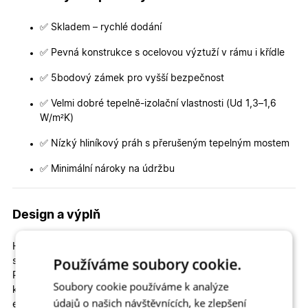
✅ Skladem – rychlé dodání
✅ Pevná konstrukce s ocelovou výztuží v rámu i křídle
✅ 5bodový zámek pro vyšší bezpečnost
✅ Velmi dobré tepelně-izolační vlastnosti (Ud 1,3–1,6
W/m²K)
✅ Nízký hliníkový práh s přerušeným tepelným mostem
✅ Minimální nároky na údržbu
Design a výplň
Hlavní křídlo je vyplněno designovým panelem 010 s vertikální
Používáme soubory cookie.
sestavou čtyř prosklených čtverců ve středové části dveří.
Prosklení je orámováno ozdobnými eloxovanými rámečky,
Soubory cookie používáme k analýze
které zvýrazňují moderní charakter dveří a dodávají jim
údajů o našich návštěvnících, ke zlepšení
elegantní detail. Strukturované sklo Crepi příjemně rozptyluje