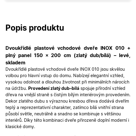
Popis produktu
Dvoukřídlé plastové vchodové dveře INOX 010 +
plný panel 150 × 200 cm (zlatý dub/bílá) – levé,
skladem
Dvoukřídlé plastové vchodové dveře INOX 010 jsou skvělou
volbou pro hlavní vstup do domu. Nabízejí elegantní vzhled,
vysokou odolnost a dlouhou životnost při minimálních nárocích
na údržbu.
Provedení zlatý dub–bílá
spojuje přírodní vzhled
dřeva na vnější straně s čistým bílým interiérovým provedením.
Dekor zlatého dubu s výraznou kresbou dřeva dodává dveřím
teplý a reprezentativní charakter, zatímco bílá vnitřní strana
působí světle, neutrálně a snadno se kombinuje s většinou
interiérů. Díky této kombinaci dveře přirozeně doplní moderní i
klasické domy.