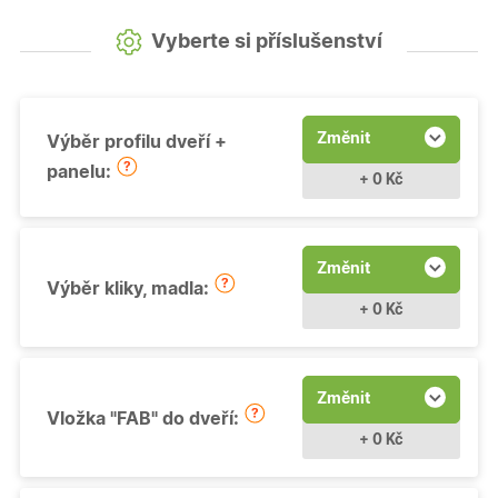
Vyberte si příslušenství
Změnit
Výběr profilu dveří +
panelu:
+ 0 Kč
Změnit
Výběr kliky, madla:
+ 0 Kč
Změnit
Vložka "FAB" do dveří:
+ 0 Kč