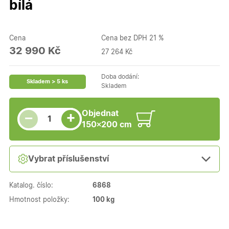
bílá
Cena
Cena bez DPH 21 %
32 990 Kč
27 264 Kč
Doba dodání:
Skladem > 5 ks
Skladem
Snížit množství
Počet kusů
Zvýšit množství
Objednat
+
−
150×200 cm
Vybrat příslušenství
Katalog. číslo:
6868
Hmotnost položky:
100 kg