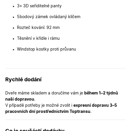
zlepšila
3× 3D seřiditelné panty
uživatels
zkušenost
5bodový zámek ovládaný klíčem
X-Inspishop-User-
oknadverenamiru.cz
1
Tento so
Variant
týden
cookie sl
Rozteč kování: 92 mm
k zobraze
specifick
verze str
Těsnění v křídle i rámu
a zajišťuj
Zásadách
konzisten
ochrany osobních údajů společnosti Google
uživatels
Windstop kostky proti průvanu
zážitek.
__cf_bm
29
Tento so
Cloudflare Inc.
minut
cookie se
.heureka.cz
59
používá 
sekund
rozlišení
lidmi a
Rychlé dodání
roboty. T
pro web
přínosné,
Dveře máme skladem a doručíme vám je
během 1–2 týdnů
bylo mož
podávat
naší dopravou
.
platné zp
V případě potřeby je možné zvolit i
expresní dopravu 3–5
o použív
jejich
pracovních dní prostřednictvím Toptransu
.
webovýc
stránek.
CookieScriptConsent
5
Tento so
CookieScript