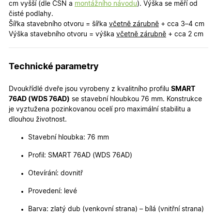
cm vyšší (dle ČSN a
montážního návodu
). Výška se měří od
čisté podlahy.
Šířka stavebního otvoru = šířka
včetně zárubně
+ cca 3–4 cm
Výška stavebního otvoru = výška
včetně zárubně
+ cca 2 cm
Nezbytně nutné cookies
Analytické cookies
Technické parametry
Marketingové cookies
Funkční cookies
Dvoukřídlé dveře jsou vyrobeny z kvalitního profilu
SMART
Nezbytně nutné soubory cookie umožňují základní
76AD (WDS 76AD)
se stavební hloubkou 76 mm. Konstrukce
funkce webových stránek, jako je přihlášení
je vyztužena pozinkovanou ocelí pro maximální stabilitu a
uživatele a správa účtu. Webové stránky nelze bez
nezbytně nutných souborů cookie správně používat.
dlouhou životnost.
Poskytovatel
/
Název
Vyprší
Popis
Stavební hloubka: 76 mm
Doména
udid
.oknadverenamiru.cz
4
Tento co
Profil: SMART 76AD (WDS 76AD)
týdny
se použív
2 dny
jedinečn
Otevírání: dovnitř
identifika
zařízení, 
mají přís
Provedení: levé
webové
stránce, 
Barva: zlatý dub (venkovní strana) – bílá (vnitřní strana)
sledovala
používání