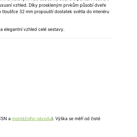
uxusní vzhled. Díky proskleným prvkům působí dveře
é verze stránky a
o tloušťce 32 mm propouští dostatek světla do interiéru
 lidmi a roboty. To
latné zprávy o
a elegantní vzhled celé sestavy.
ipt.com k
ookie návštěvníků.
fungoval správně.
řihlášení a udržení
u.
zení uživatele do
n a obsahu.
ahu nákupního
u pro správné
 ČSN a
montážního návodu
). Výška se měří od čisté