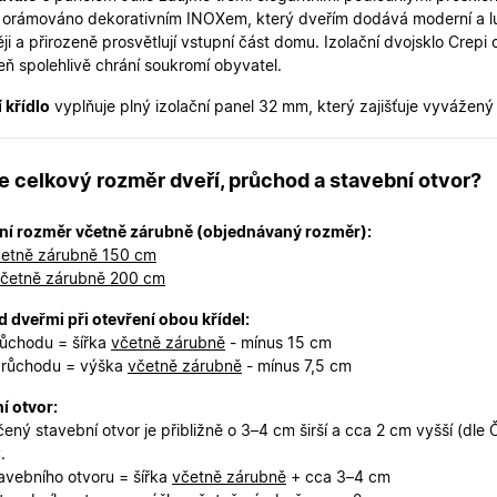
2 dny
uživatelskou zkušenost.
c orámováno dekorativním INOXem, který dveřím dodává moderní a l
oknadverenamiru.cz
1
Tento soubor cookie slouží k zobrazení specifick
i a přirozeně prosvětlují vstupní část domu. Izolační dvojsklo Crepi 
týden
zajišťuje konzistentní uživatelský zážitek.
eň spolehlivě chrání soukromí obyvatel.
29
Tento soubor cookie se používá k rozlišení mezi
Cloudflare Inc.
minut
je pro web přínosné, aby bylo možné podávat p
.heureka.cz
 křídlo
vyplňuje plný izolační panel 32 mm, který zajišťuje vyvážený 
59
používání jejich webových stránek.
sekund
Zásadách ochrany osobních údajů společnosti Google
nt
5
Tento soubor cookie používá služba Cookie-Scr
CookieScript
je celkový rozměr dveří, průchod a stavební otvor?
měsíců
zapamatování předvoleb souhlasu se soubory c
.oknadverenamiru.cz
4
Je nutné, aby banner cookie Cookie-Script.com 
týdny
ní rozměr včetně zárubně (objednávaný rozměr):
.oknadverenamiru.cz
1 měsíc
Tento soubor cookie je nezbytný pro bezpečné p
etně zárubně 150 cm
uživatele přihlášeného během návštěvy e-shop
četně zárubně 200 cm
.oknadverenamiru.cz
1 měsíc
Tento soubor cookie uchovává informaci o přiřa
zákaznické skupiny pro zobrazení správných ce
 dveřmi při otevření obou křídel:
.oknadverenamiru.cz
1 měsíc
Tento soubor cookie se používá k uložení obs
růchodu = šířka
včetně zárubně
- mínus 15 cm
košíku pro nepřihlášené uživatele.
průchodu = výška
včetně zárubně
- mínus 7,5 cm
.oknadverenamiru.cz
1 měsíc
Tento soubor cookie si pamatuje zvolenou měn
zobrazení cen produktů v e-shopu.
í otvor:
ený stavební otvor je přibližně o 3–4 cm širší a cca 2 cm vyšší (dle
.
tavebního otvoru = šířka
včetně zárubně
+ cca 3–4 cm
Poskytovatel
Poskytovatel
/
/
Doména
Vyprší
Popis