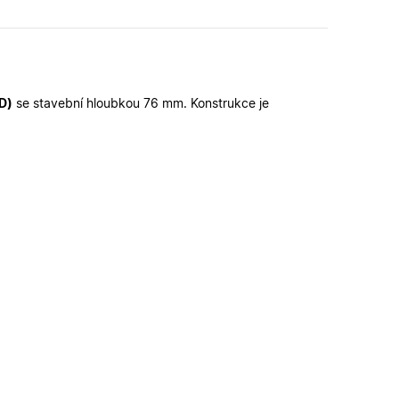
funkčními cookies.
ickými cookies
ovými cookies
ování stavu relace.
erou vlastní
ka webu podporuje
D)
se stavební hloubkou 76 mm. Konstrukce je
sal Analytics - což
é služby Google.
alezen jako soubor
ch uživatelů
 stavu relace.
ikátoru klienta. Je
louží k výpočtu
provádí informace o
lytické přehledy
koli reklamu,
deného webu.
, jako je nabízení
provádí informace o
koli reklamu,
deného webu.