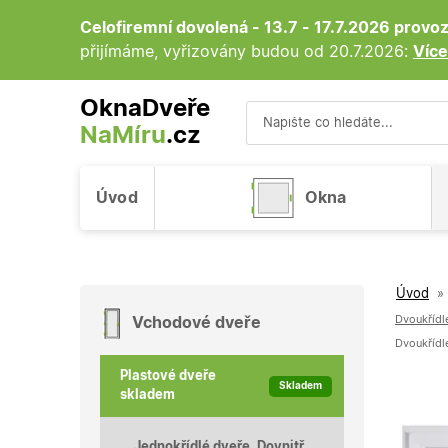
Celofiremní dovolená - 13.7 - 17.7.2026 prov
přijímáme, vyřizovány budou od 20.7.2026:
Více
OknaDveře
NaMíru
.cz
Vyhledávání
Úvod
Okna
Úvod
»
Dvoukřídlé
Vchodové dveře
Plastové dveře
Skladem
skladem
Jednokřídlé dveře, Dovnitř