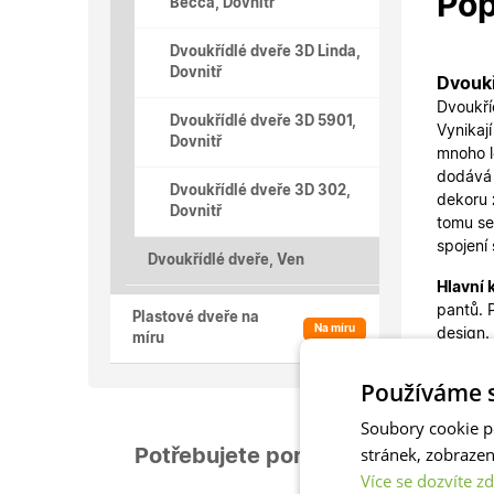
Pop
Becca, Dovnitř
Dvoukřídlé dveře 3D Linda,
Dovnitř
Dvoukř
Dvoukří
Dvoukřídlé dveře 3D 5901,
Vynikaj
Dovnitř
mnoho l
dodává 
Dvoukřídlé dveře 3D 302,
dekoru
Dovnitř
tomu se
spojení 
Dvoukřídlé dveře, Ven
Hlavní 
pantů. 
Plastové dveře na
Na míru
design.
míru
vaše so
jejich 
Používáme s
Rozměr 
Soubory cookie p
dovnitř
stránek, zobraze
Potřebujete poradit?
nabízím
Více se dozvíte zd
nalezne