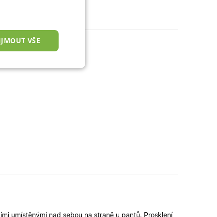
IJMOUT VŠE
nkční cookies
okies
 správa účtu. Webové
zařízení, která mají
ní a zlepšila
ími umístěnými nad sebou na straně u pantů. Prosklení