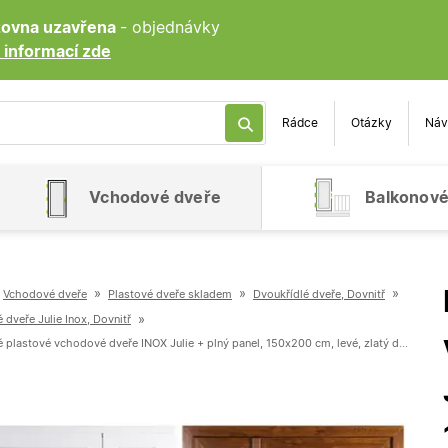
ozovna uzavřena
- objednávky
 informací zde
Rádce
Otázky
Náv
Vchodové dveře
Balkonové
»
»
»
Vchodové dveře
Plastové dveře skladem
Dvoukřídlé dveře, Dovnitř
»
 dveře Julie Inox, Dovnitř
Dvoukřídlé plastové vchodové dveře INOX Julie + plný panel, 150x200 cm, levé, zlatý dub-bílá