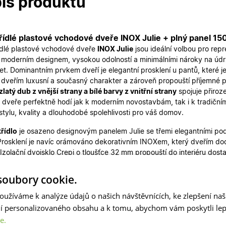
is produktu
ídlé plastové vchodové dveře INOX Julie + plný panel 150 
dlé plastové vchodové dveře
INOX Julie
jsou ideální volbou pro rep
í moderním designem, vysokou odolností a minimálními nároky na údrž
et. Dominantním prvkem dveří je elegantní prosklení u pantů, které
dveřím luxusní a současný charakter a zároveň propouští příjemné př
zlatý dub z vnější strany a bílé barvy z vnitřní strany
spojuje přiroz
 dveře perfektně hodí jak k moderním novostavbám, tak i k tradič
stylu, kvality a dlouhodobé spolehlivosti pro váš domov.
křídlo
je osazeno designovým panelem Julie se třemi elegantními pod
Prosklení je navíc orámováno dekorativním INOXem, který dveřím dodá
 Izolační dvojsklo Crepi o tloušťce 32 mm propouští do interiéru dost
ukromí.
Vedlejší křídlo
s plnou výplní celek vizuálně vyvažuje, podtrh
výborným tepelněizolačním vlastnostem.
oubory cookie.
dveří je
150x200 cm (včetně zárubně)
s dělením křídel
100
0 m
oužíváme k analýze údajů o našich návštěvnících, ke zlepšení na
. Díky skladové dostupnosti jsou dveře připraveny k rychlému dod
ní personalizovaného obsahu a k tomu, abychom vám poskytli lepš
e skladem také variantu bílá-bílá, další rozměry
dvoukřídlých dveří
e.
te zde
.