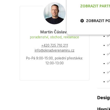
ZOBRAZIT PAR
Dveře m
ZOBRAZIT P
Proč 
Martin Čáslava
Nezbytně nu
✅
poradenství, obchod, reklamace
cookies
✅
+420 725 710 211
info@oknadverenamiru.cz
✅
Po-Pá 9:00-15:00, polední přestávka:
✅
12:00-13:00
✅
Nezb
✅
Nezbytně nutné soubo
stránky nelze bez ne
Název
Desig
udid
Hlavní 