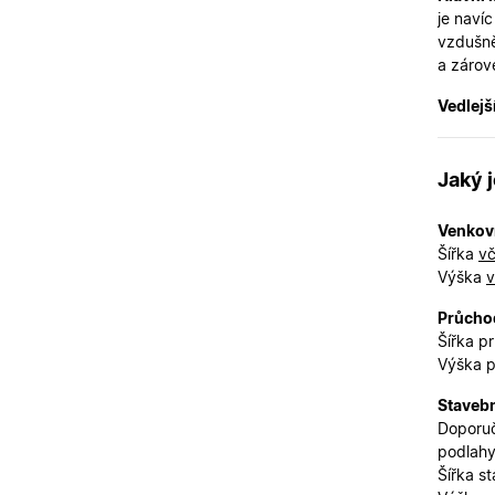
je naví
X-Inspishop-User-
vzdušněj
Variant
a zárov
__cf_bm
Vedlejší
CookieScriptConse
Jaký 
Venkov
X-Inspishop-User-
Šířka
vč
Token
Výška
v
X-Inspishop-User-
Groups
Průchod
X-Inspishop-Guest-
Šířka p
Cart
Výška 
X-Inspishop-
Currency
Stavebn
Doporuč
podlahy
Šířka s
Název