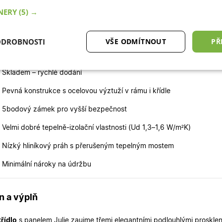
TNERY
(5) →
áme skladem a jsou připraveny k rychlému dodání.
ODROBNOSTI
VŠE ODMÍTNOUT
PŘ
si vybrat právě tyto dveře?
tné
Analytické cookies
Marketingové
Fu
 Skladem – rychlé dodání
cookies
 Pevná konstrukce s ocelovou výztuží v rámu i křídle
 5bodový zámek pro vyšší bezpečnost
 Velmi dobré tepelně-izolační vlastnosti (Ud 1,3–1,6 W/m²K)
 Nízký hliníkový práh s přerušeným tepelným mostem
ytně nutné cookies
Analytické cookies
Marketingové cookies
Funkční co
 Minimální nároky na údržbu
ry cookie umožňují základní funkce webových stránek, jako je přihlášení uživatele a
zbytně nutných souborů cookie správně používat.
Poskytovatel
/
Vyprší
Popis
n a výplň
Doména
.oknadverenamiru.cz
4
Tento cookie se používá k jedinečné identifikaci 
týdny
přístup k webové stránce, aby sledovala používá
křídlo
s panelem Julie zaujme třemi elegantními podlouhlými prosklen