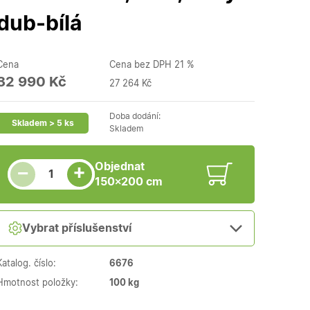
dub-bílá
Cena
Cena bez DPH 21 %
32 990 Kč
27 264 Kč
Doba dodání:
Skladem > 5 ks
Skladem
Snížit množství
Počet kusů
Zvýšit množství
Objednat
+
−
150×200 cm
Vybrat příslušenství
Katalog. číslo:
6676
Hmotnost položky:
100 kg