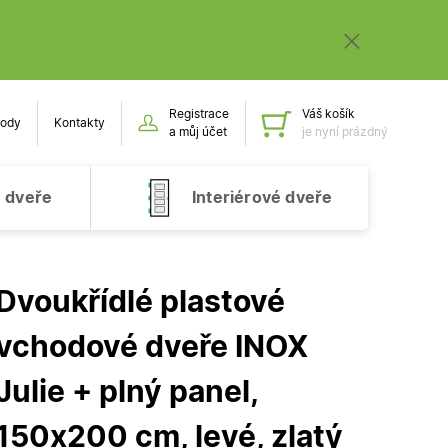
Registrace
Váš košík
ody
Kontakty
Obsah k
a můj účet
je nyní prázdný
 dveře
Interiérové dveře
Dvoukřídlé plastové
vchodové dveře INOX
Julie + plný panel,
150x200 cm, levé, zlatý