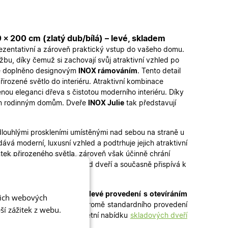
× 200 cm (zlatý dub/bílá) – levé, skladem
rezentativní a zároveň praktický vstup do vašeho domu.
bu, díky čemuž si zachovají svůj atraktivní vzhled po
 je doplněno designovým
INOX rámováním
. Tento detail
irozené světlo do interiéru. Atraktivní kombinace
enou eleganci dřeva s čistotou moderního interiéru. Díky
ním rodinným domům. Dveře
INOX Julie
tak představují
louhlými proskleními umístěnými nad sebou na straně u
vá moderní, luxusní vzhled a podtrhuje jejich atraktivní
atek přirozeného světla, zároveň však účinně chrání
uje čistý a elegantní vzhled dveří a současně přispívá k
m + 500 mm
. Jedná se o
levé provedení s otevíráním
šich webových
ání bez dlouhého čekání. Kromě standardního provedení
í zážitek z webu.
i
jednokřídlé dveře
– kompletní nabídku
skladových dveří