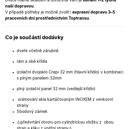
Dveře máme skladem a doručíme vám je
během 1–2 týdnů
o použív
jejich
naší dopravou
.
webovýc
V případě potřeby je možné zvolit i
expresní dopravu 3–5
stránek.
pracovních dní prostřednictvím Toptransu
.
CookieScriptConsent
5
Tento so
CookieScript
měsíců
cookie
.oknadverenamiru.cz
4
používá
týdny
služba
Co je součástí dodávky
Cookie-
Script.co
zapamato
předvole
dveře včetně zárubně
souhlasu
soubory
cookie
rám a obě křídla
návštěvní
Je nutné,
izolační dvojsklo Crepi 32 mm (hlavní křídlo) v kombinaci
banner
cookie
s plným panelem 32mm
Cookie-
Script.co
plný izolační panel 32 mm (vedlejší křídlo)
fungoval
správně.
orámování skla kartáčovaným INOXEM z venkovní
X-Inspishop-User-
.oknadverenamiru.cz
1 měsíc
Tento so
strany
Token
cookie je
nezbytný
5bodový zámek
bezpečné
přihlášen
udržení
⚠️předvrtání otvoru pro cylindrickou vložku z obou
uživatele
stran a kliku z vnitřní strany⚠️