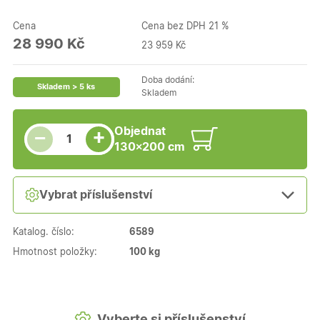
Cena
Cena bez DPH 21 %
28 990 Kč
23 959 Kč
Doba dodání:
Skladem > 5 ks
Skladem
Snížit množství
Počet kusů
Zvýšit množství
Objednat
+
−
130×200 cm
Vybrat příslušenství
Katalog. číslo:
6589
Hmotnost položky:
100 kg
Vyberte si příslušenství