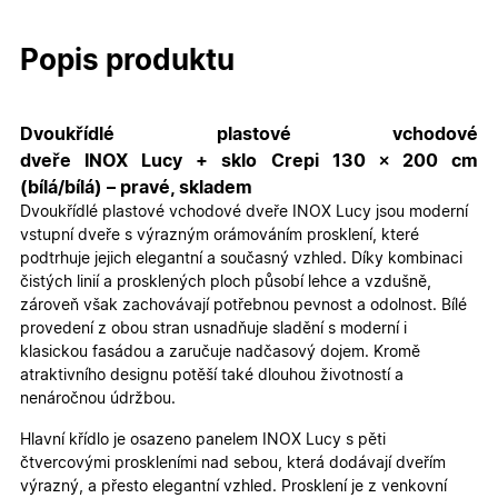
Popis produktu
Dvoukřídlé plastové vchodové
dveře INOX Lucy + sklo Crepi 130 × 200 cm
(bílá/bílá) – pravé, skladem
Dvoukřídlé plastové vchodové dveře INOX Lucy jsou moderní
vstupní dveře s výrazným orámováním prosklení, které
podtrhuje jejich elegantní a současný vzhled. Díky kombinaci
čistých linií a prosklených ploch působí lehce a vzdušně,
zároveň však zachovávají potřebnou pevnost a odolnost. Bílé
provedení z obou stran usnadňuje sladění s moderní i
klasickou fasádou a zaručuje nadčasový dojem. Kromě
atraktivního designu potěší také dlouhou životností a
nenáročnou údržbou.
Hlavní křídlo je osazeno panelem INOX Lucy s pěti
čtvercovými proskleními nad sebou, která dodávají dveřím
výrazný, a přesto elegantní vzhled. Prosklení je z venkovní