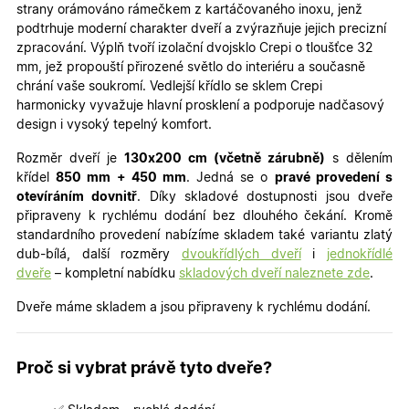
strany orámováno rámečkem z kartáčovaného inoxu, jenž
podtrhuje moderní charakter dveří a zvýrazňuje jejich precizní
zpracování. Výplň tvoří izolační dvojsklo Crepi o tloušťce 32
mm, jež propouští přirozené světlo do interiéru a současně
chrání vaše soukromí. Vedlejší křídlo se sklem Crepi
harmonicky vyvažuje hlavní prosklení a podporuje nadčasový
design i vysoký tepelný komfort.
Rozměr dveří je
130x200 cm (včetně zárubně)
s dělením
křídel
850 mm + 450 mm
. Jedná se o
pra
vé provedení s
otevíráním dovnitř
. Díky skladové dostupnosti jsou dveře
připraveny k rychlému dodání bez dlouhého čekání. Kromě
standardního provedení nabízíme skladem také variantu zlatý
dub-bílá, další rozměry
dvoukřídlých dveří
i
jednokřídlé
dveře
– kompletní nabídku
skladových dveří naleznete zde
.
Dveře máme skladem a jsou připraveny k rychlému dodání.
Proč si vybrat právě tyto dveře?