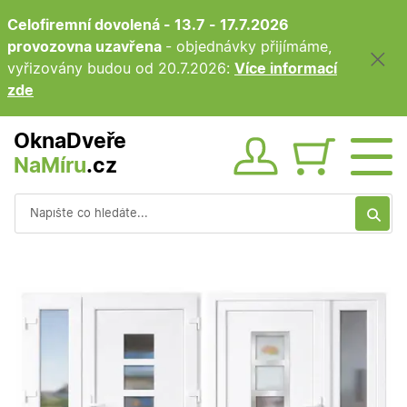
Celofiremní dovolená - 13.7 - 17.7.2026
provozovna uzavřena
- objednávky přijímáme,
vyřizovány budou od 20.7.2026:
Více informací
zde
OknaDveře
NaMíru
.cz
Obsah ko
Vyhledávání