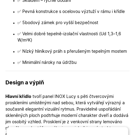
✅ Skladem – rychlé dodání
✅ Pevná konstrukce s ocelovou výztuží v rámu i křídle
✅ 5bodový zámek pro vyšší bezpečnost
✅ Velmi dobré tepelně-izolační vlastnosti (Ud 1,3–1,6
W/m²K)
✅ Nízký hliníkový práh s přerušeným tepelným mostem
✅ Minimální nároky na údržbu
Design a výplň
Hlavní křídlo
tvoří panel INOX Lucy s pěti čtvercovými
proskleními umístěnými nad sebou, která vytvářejí výrazný a
současně elegantní vizuální rytmus. Pravidelné uspořádání
skleněných ploch podtrhuje moderní charakter dveří a dodává
jim osobitý vzhled. Prosklení je z venkovní strany lemováno
rámečkem z kartáčovaného inoxu, jehož jemná struktura
povrchu decentně kontrastuje s výplní a zvýrazňuje precizní