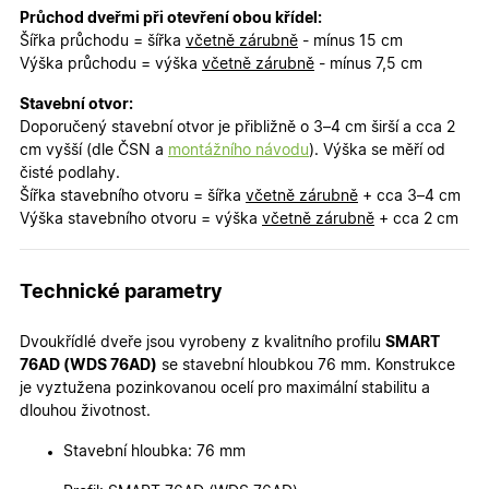
Průchod dveřmi při otevření obou křídel:
Šířka průchodu = šířka
včetně zárubně
- mínus 15 cm
Výška průchodu = výška
včetně zárubně
- mínus 7,5 cm
Marketingové
Funkční cookies
cookies
Stavební otvor:
Doporučený stavební otvor je přibližně o 3–4 cm širší a cca 2
cm vyšší (dle ČSN a
montážního návodu
). Výška se měří od
čisté podlahy.
Šířka stavebního otvoru = šířka
včetně zárubně
+ cca 3–4 cm
Výška stavebního otvoru = výška
včetně zárubně
+ cca 2 cm
Nezbytně nutné cookies
Analytické cookies
Marketingové cookies
Funkční cookies
Technické parametry
Nezbytně nutné soubory cookie umožňují základní
funkce webových stránek, jako je přihlášení
Dvoukřídlé dveře jsou vyrobeny z kvalitního profilu
SMART
uživatele a správa účtu. Webové stránky nelze bez
nezbytně nutných souborů cookie správně používat.
76AD (WDS 76AD)
se stavební hloubkou 76 mm. Konstrukce
je vyztužena pozinkovanou ocelí pro maximální stabilitu a
Poskytovatel
/
Název
Vyprší
Popis
dlouhou životnost.
Doména
udid
.oknadverenamiru.cz
4
Tento co
Stavební hloubka: 76 mm
týdny
se použív
2 dny
jedinečn