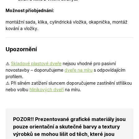
přihláše
během
návštěvy 
Možnost přiobjednání:
shopu.
montážní sada, klika, cylindrická vložka, okapnička, montáž
X-Inspishop-User-
.oknadverenamiru.cz
1 měsíc
Tento so
Groups
cookie
kování a vložky.
uchováv
informaci
přiřazení
uživatele
Upozornění
zákaznick
skupiny 
zobrazen
správnýc
⚠️
Skladové plastové dveře
nejsou vhodné pro pasivní
cen a ob
novostavby – doporučujeme
dveře na míru
s odpovídajícím
X-Inspishop-Guest-
.oknadverenamiru.cz
1 měsíc
Tento so
profilem.
Cart
cookie se
⚠️ Při silném zatížení sluncem doporučujeme zastínění stříškou
používá 
uložení
nebo volbu
hliníkových dveří
na míru.
obsahu
nákupní
košíku pr
nepřihlá
uživatele.
POZOR!! Prezentované grafické materiály jsou
X-Inspishop-
.oknadverenamiru.cz
1 měsíc
Tento so
Currency
cookie si
pouze orientační a skutečné barvy a textury
pamatuje
zvolenou
výrobků se mohou lišit od těch, které jsou
měnu pr