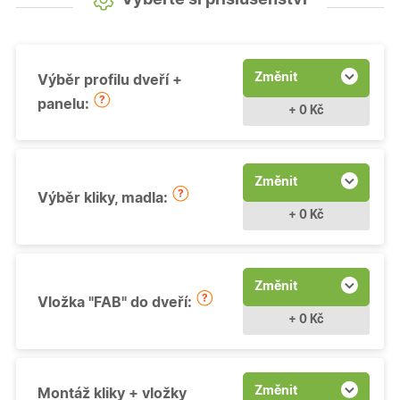
Změnit
Výběr profilu dveří +
panelu:
+ 0 Kč
Změnit
Výběr kliky, madla:
+ 0 Kč
Změnit
Vložka "FAB" do dveří:
+ 0 Kč
Změnit
Montáž kliky + vložky