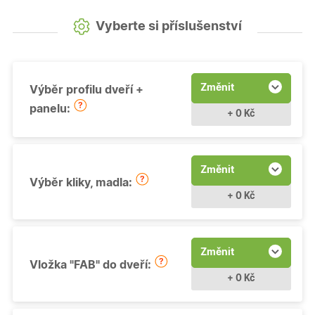
Vyberte si příslušenství
Změnit
Výběr profilu dveří +
panelu:
+ 0 Kč
Změnit
Výběr kliky, madla:
+ 0 Kč
Změnit
Vložka "FAB" do dveří:
+ 0 Kč