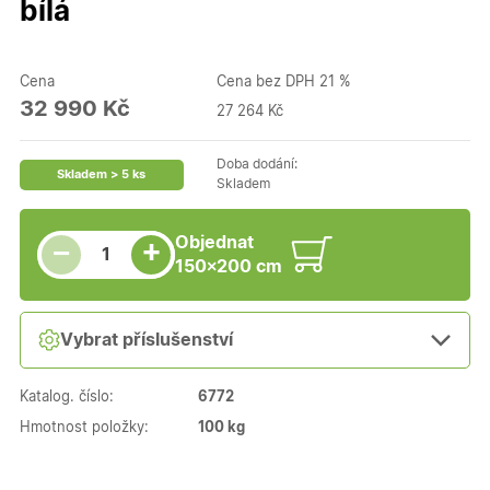
bílá
Cena
Cena bez DPH 21 %
32 990 Kč
27 264 Kč
Doba dodání:
Skladem > 5 ks
Skladem
Snížit množství
Počet kusů
Zvýšit množství
Objednat
+
−
150×200 cm
Vybrat příslušenství
Katalog. číslo:
6772
Hmotnost položky:
100 kg