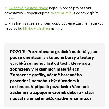
Groups
cookie
uchováv
informaci
⚠️
Skladové plastové dveře
nejsou vhodné pro pasivní
přiřazení
novostavby – doporučujeme
dveře na míru
s odpovídajícím
uživatele
zákaznick
profilem.
skupiny 
⚠️ Při silném zatížení sluncem doporučujeme zastínění stříškou
zobrazen
správnýc
nebo volbu
hliníkových dveří
na míru.
cen a ob
X-Inspishop-Guest-
.oknadverenamiru.cz
1 měsíc
Tento so
Cart
cookie se
používá 
uložení
POZOR!! Prezentované grafické materiály jsou
obsahu
nákupní
pouze orientační a skutečné barvy a textury
košíku pr
nepřihlá
výrobků se mohou lišit od těch, které jsou
uživatele.
zobrazeny v reklamních materiálech.
X-Inspishop-
.oknadverenamiru.cz
1 měsíc
Tento so
Zobrazené grafiky, včetně barevného
Currency
cookie si
pamatuje
provedení, nemohou být důvodem k
zvolenou
měnu pr
reklamaci. V případě požadavku Vám rádi
správné
zašleme na zapůjčení vzorník dekorů - stačí
zobrazení
produktů 
napsat na email info@oknadverenamiru.cz
shopu.