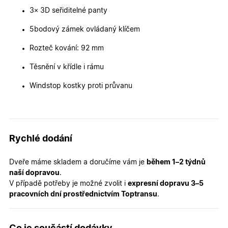
zlepšila
3× 3D seřiditelné panty
uživatels
zkušenost
5bodový zámek ovládaný klíčem
X-Inspishop-User-
oknadverenamiru.cz
1
Tento so
Variant
týden
cookie sl
Rozteč kování: 92 mm
k zobraze
specifick
verze str
Těsnění v křídle i rámu
a zajišťuj
Zásadách
konzisten
ochrany osobních údajů společnosti Google
uživatels
Windstop kostky proti průvanu
zážitek.
__cf_bm
29
Tento so
Cloudflare Inc.
minut
cookie se
.heureka.cz
59
používá 
sekund
rozlišení
lidmi a
Rychlé dodání
roboty. T
pro web
přínosné,
Dveře máme skladem a doručíme vám je
během 1–2 týdnů
bylo mož
podávat
naší dopravou
.
platné zp
V případě potřeby je možné zvolit i
expresní dopravu 3–5
o použív
jejich
pracovních dní prostřednictvím Toptransu
.
webovýc
stránek.
CookieScriptConsent
5
Tento so
CookieScript