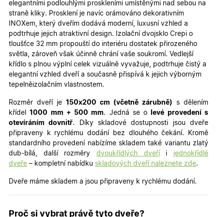
elegantními podlouhlými proskleními umístěnými nad sebou na
straně kliky. Prosklení je navíc orámováno dekorativním
INOXem, který dveřím dodává moderní, luxusní vzhled a
podtrhuje jejich atraktivní design. Izolační dvojsklo Crepi o
tloušťce 32 mm propouští do interiéru dostatek přirozeného
světla, zároveň však účinně chrání vaše soukromí. Vedlejší
křídlo s plnou výplní celek vizuálně vyvažuje, podtrhuje čistý a
elegantní vzhled dveří a současně přispívá k jejich výborným
tepelněizolačním vlastnostem.
Rozměr dveří je
150x200 cm (včetně zárubně)
s dělením
křídel
100
0 mm + 500 mm
. Jedná se o
le
vé provedení s
otevíráním dovnitř
. Díky skladové dostupnosti jsou dveře
připraveny k rychlému dodání bez dlouhého čekání. Kromě
standardního provedení nabízíme skladem také variantu zlatý
dub-bílá, další rozměry
dvoukřídlých dveří
i
jednokřídlé
dveře
– kompletní nabídku
skladových dveří naleznete zde
.
Dveře máme skladem a jsou připraveny k rychlému dodání.
Proč si vybrat právě tyto dveře?