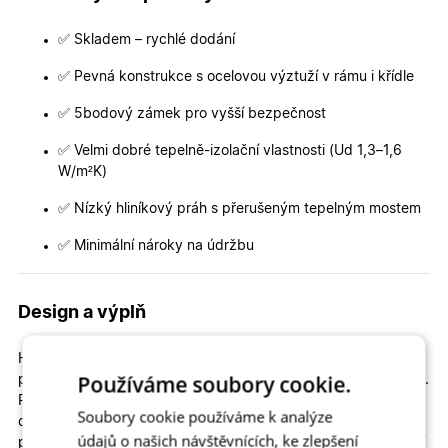
✅ Skladem – rychlé dodání
✅ Pevná konstrukce s ocelovou výztuží v rámu i křídle
✅ 5bodový zámek pro vyšší bezpečnost
✅ Velmi dobré tepelně-izolační vlastnosti (Ud 1,3–1,6
W/m²K)
✅ Nízký hliníkový práh s přerušeným tepelným mostem
✅ Minimální nároky na údržbu
Design a výplň
Hlavní křídlo s panelem Venus zaujme třemi elegantními
Používáme soubory cookie.
podlouhlými proskleními umístěnými nad sebou na straně kliky.
Prosklení je navíc orámováno dekorativním INOXem, který
Soubory cookie používáme k analýze
dveřím dodává moderní a luxusní vzhled. Díky proskleným
údajů o našich návštěvnících, ke zlepšení
prvkům působí dveře vzdušněji a přirozeně prosvětlují vstupní