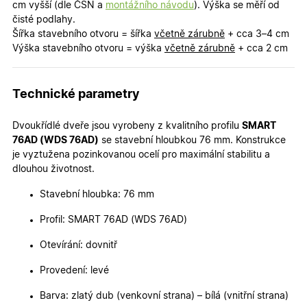
cm vyšší (dle ČSN a
montážního návodu
). Výška se měří od
čisté podlahy.
Šířka stavebního otvoru = šířka
včetně zárubně
+ cca 3–4 cm
Výška stavebního otvoru = výška
včetně zárubně
+ cca 2 cm
Nezbytně nutné cookies
Analytické cookies
Technické parametry
Marketingové cookies
Funkční cookies
Dvoukřídlé dveře jsou vyrobeny z kvalitního profilu
SMART
Nezbytně nutné soubory cookie umožňují základní
76AD (WDS 76AD)
se stavební hloubkou 76 mm. Konstrukce
funkce webových stránek, jako je přihlášení
je vyztužena pozinkovanou ocelí pro maximální stabilitu a
uživatele a správa účtu. Webové stránky nelze bez
nezbytně nutných souborů cookie správně používat.
dlouhou životnost.
Poskytovatel
/
Název
Vyprší
Popis
Stavební hloubka: 76 mm
Doména
udid
.oknadverenamiru.cz
4
Tento co
Profil: SMART 76AD (WDS 76AD)
týdny
se použív
2 dny
jedinečn
Otevírání: dovnitř
identifika
zařízení, 
mají přís
Provedení: levé
webové
stránce, 
Barva: zlatý dub (venkovní strana) – bílá (vnitřní strana)
sledovala
používání