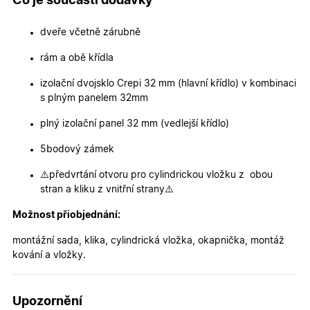
Co je součástí dodávky
měsíců
cookie
.oknadverenamiru.cz
4
používá
týdny
služba
Cookie-
dveře včetně zárubně
Script.co
zapamato
rám a obě křídla
předvole
souhlasu
soubory
izolační dvojsklo Crepi 32 mm (hlavní křídlo) v kombinaci
cookie
návštěvní
s plným panelem 32mm
Je nutné,
banner
plný izolační panel 32 mm (vedlejší křídlo)
cookie
Cookie-
Script.co
5bodový zámek
fungoval
správně.
⚠️předvrtání otvoru pro cylindrickou vložku z obou
X-Inspishop-User-
.oknadverenamiru.cz
1 měsíc
Tento so
stran a kliku z vnitřní strany⚠️
Token
cookie je
nezbytný
bezpečné
Možnost přiobjednání:
přihlášen
udržení
montážní sada, klika, cylindrická vložka, okapnička, montáž
uživatele
přihláše
kování a vložky.
během
návštěvy 
shopu.
Upozornění
X-Inspishop-User-
.oknadverenamiru.cz
1 měsíc
Tento so