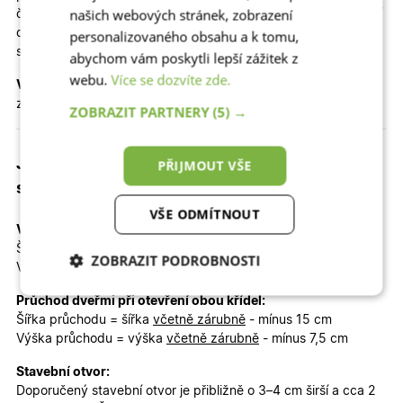
našich webových stránek, zobrazení
část domu. Izolační dvojsklo Crepi o tloušťce 32 mm propouští
dostatek světla do interiéru a zároveň spolehlivě chrání
personalizovaného obsahu a k tomu,
soukromí obyvatel.
abychom vám poskytli lepší zážitek z
webu.
Více se dozvíte zde.
Vedlejší křídlo
vyplňuje plný izolační panel 32 mm, který
zajišťuje vyvážený a elegantní vzhled celé sestavy.
ZOBRAZIT PARTNERY
(5) →
Jaký je celkový rozměr dveří, průchod a
PŘIJMOUT VŠE
stavební otvor?
VŠE ODMÍTNOUT
Venkovní rozměr včetně zárubně (objednávaný rozměr):
Šířka
včetně zárubně 130 cm
ZOBRAZIT PODROBNOSTI
Výška
včetně zárubně 200 cm
Nezbytně nutné
Analytické
Průchod dveřmi při otevření obou křídel:
cookies
cookies
Šířka průchodu = šířka
včetně zárubně
- mínus 15 cm
Výška průchodu = výška
včetně zárubně
- mínus 7,5 cm
Stavební otvor:
Marketingové
Funkční cookies
Doporučený stavební otvor je přibližně o 3–4 cm širší a cca 2
cookies