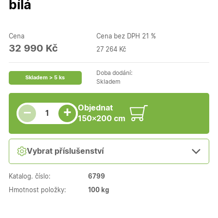
bílá
Cena
Cena bez DPH 21 %
32 990 Kč
27 264 Kč
Doba dodání:
Skladem > 5 ks
Skladem
Snížit množství
Počet kusů
Zvýšit množství
Objednat
+
−
150×200 cm
Vybrat příslušenství
Katalog. číslo:
6799
Hmotnost položky:
100 kg