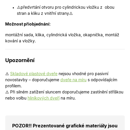
udržení
uživatele
⚠️předvrtání otvoru pro cylindrickou vložku z obou
přihláše
během
stran a kliku z vnitřní strany⚠️
návštěvy 
shopu.
Možnost přiobjednání:
X-Inspishop-User-
.oknadverenamiru.cz
1 měsíc
Tento so
Groups
cookie
montážní sada, klika, cylindrická vložka, okapnička, montáž
uchováv
informaci
kování a vložky.
přiřazení
uživatele
zákaznick
skupiny 
Upozornění
zobrazen
správnýc
cen a ob
⚠️
Skladové plastové dveře
nejsou vhodné pro pasivní
X-Inspishop-Guest-
.oknadverenamiru.cz
1 měsíc
Tento so
novostavby – doporučujeme
dveře na míru
s odpovídajícím
Cart
cookie se
používá 
profilem.
uložení
⚠️ Při silném zatížení sluncem doporučujeme zastínění stříškou
obsahu
nákupní
nebo volbu
hliníkových dveří
na míru.
košíku pr
nepřihlá
uživatele.
X-Inspishop-
.oknadverenamiru.cz
1 měsíc
Tento so
Currency
cookie si
POZOR!! Prezentované grafické materiály jsou
pamatuje