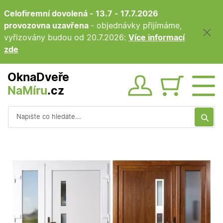
Celofiremní dovolená - 13.7 - 17.7.2026
provozovna uzavřena
- objednávky přijímáme,
vyřizovány budou od 20.7.2026:
Více informací
zde
OknaDveře
NaMíru
.cz
Obsah ko
Vyhledávání