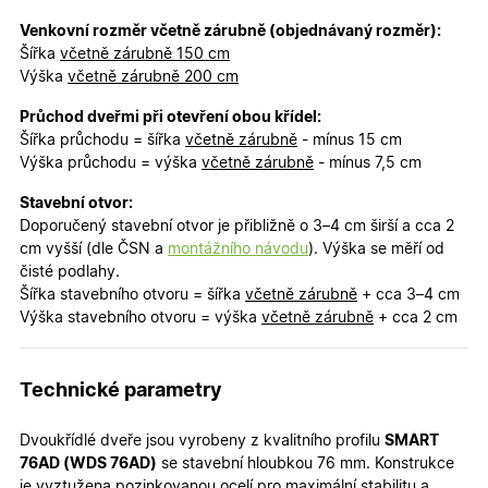
cookies
cookies
Venkovní rozměr včetně zárubně (objednávaný rozměr):
Šířka
včetně zárubně 150 cm
Výška
včetně zárubně 200 cm
Marketingové
Funkční cookies
cookies
Průchod dveřmi při otevření obou křídel:
Šířka průchodu = šířka
včetně zárubně
- mínus 15 cm
Výška průchodu = výška
včetně zárubně
- mínus 7,5 cm
Stavební otvor:
Doporučený stavební otvor je přibližně o 3–4 cm širší a cca 2
cm vyšší (dle ČSN a
montážního návodu
). Výška se měří od
Nezbytně nutné cookies
Analytické cookies
čisté podlahy.
Marketingové cookies
Funkční cookies
Šířka stavebního otvoru = šířka
včetně zárubně
+ cca 3–4 cm
Výška stavebního otvoru = výška
včetně zárubně
+ cca 2 cm
Nezbytně nutné soubory cookie umožňují základní
funkce webových stránek, jako je přihlášení
uživatele a správa účtu. Webové stránky nelze bez
nezbytně nutných souborů cookie správně používat.
Technické parametry
Poskytovatel
/
Název
Vyprší
Popis
Doména
Dvoukřídlé dveře jsou vyrobeny z kvalitního profilu
SMART
76AD (WDS 76AD)
se stavební hloubkou 76 mm. Konstrukce
udid
.oknadverenamiru.cz
4
Tento co
týdny
se použív
je vyztužena pozinkovanou ocelí pro maximální stabilitu a