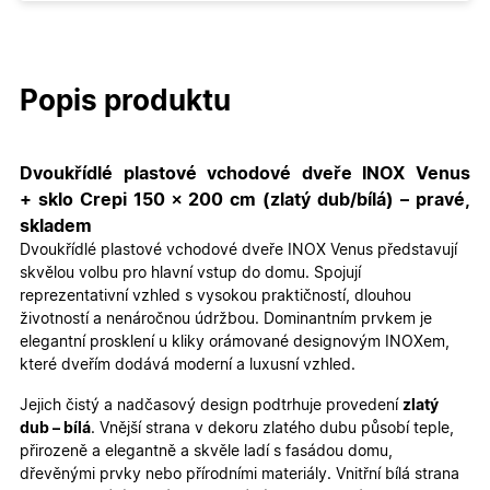
Popis produktu
Dvoukřídlé plastové vchodové dveře INOX Venus
+ sklo Crepi 150 × 200 cm (zlatý dub/bílá) – pravé,
skladem
Dvoukřídlé plastové vchodové dveře INOX Venus představují
skvělou volbu pro hlavní vstup do domu. Spojují
reprezentativní vzhled s vysokou praktičností, dlouhou
životností a nenáročnou údržbou. Dominantním prvkem je
elegantní prosklení u kliky orámované designovým INOXem,
které dveřím dodává moderní a luxusní vzhled.
Jejich čistý a nadčasový design podtrhuje provedení
zlatý
dub – bílá
. Vnější strana v dekoru zlatého dubu působí teple,
přirozeně a elegantně a skvěle ladí s fasádou domu,
dřevěnými prvky nebo přírodními materiály. Vnitřní bílá strana