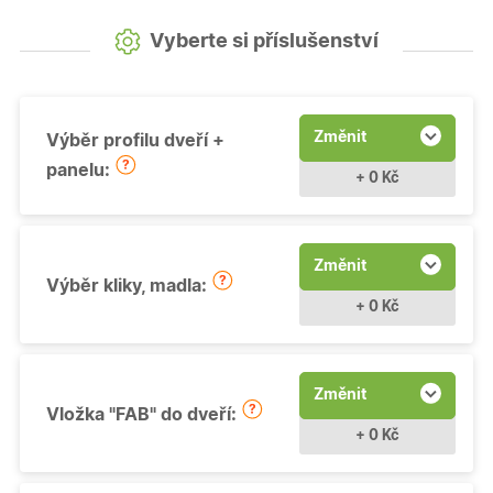
Vyberte si příslušenství
Změnit
Výběr profilu dveří +
panelu:
+ 0 Kč
Změnit
Výběr kliky, madla:
+ 0 Kč
Změnit
Vložka "FAB" do dveří:
+ 0 Kč