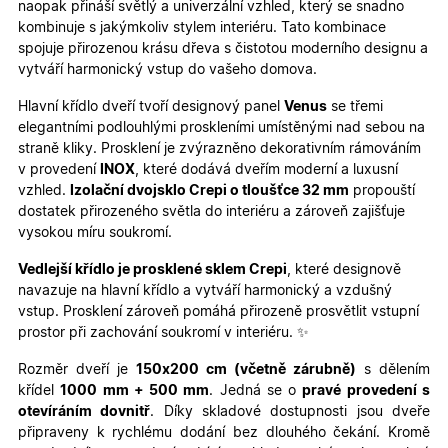
naopak přináší světlý a univerzální vzhled, který se snadno
kombinuje s jakýmkoliv stylem interiéru. Tato kombinace
spojuje přirozenou krásu dřeva s čistotou moderního designu a
vytváří harmonický vstup do vašeho domova.
Hlavní křídlo dveří tvoří designový panel
Venus
se třemi
elegantními podlouhlými proskleními umístěnými nad sebou na
straně kliky. Prosklení je zvýrazněno dekorativním rámováním
v provedení
INOX
, které dodává dveřím moderní a luxusní
vzhled.
Izolační dvojsklo Crepi o tloušťce 32 mm
propouští
dostatek přirozeného světla do interiéru a zároveň zajišťuje
vysokou míru soukromí.
Vedlejší křídlo je prosklené sklem Crepi
, které designově
navazuje na hlavní křídlo a vytváří harmonický a vzdušný
vstup. Prosklení zároveň pomáhá přirozeně prosvětlit vstupní
prostor při zachování soukromí v interiéru. ✨
Rozměr dveří je
150x200 cm (včetně zárubně)
s dělením
křídel
100
0 mm + 500 mm
. Jedná se o
pra
vé provedení s
otevíráním dovnitř
. Díky skladové dostupnosti jsou dveře
připraveny k rychlému dodání bez dlouhého čekání. Kromě