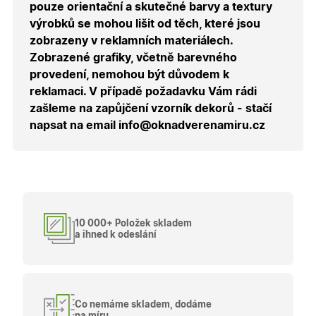
zvolenou
pouze orientační a skutečné barvy a textury
měnu pr
správné
výrobků se mohou lišit od těch, které jsou
zobrazení
zobrazeny v reklamních materiálech.
produktů 
shopu.
Zobrazené grafiky, včetně barevného
provedení, nemohou být důvodem k
reklamaci. V případě požadavku Vám rádi
zašleme na zapůjčení vzorník dekorů - stačí
Poskytovatel
/
Název
Vyprší
Popis
napsat na email info@oknadverenamiru.cz
Doména
Poskytovatel
/
Název
Vyprší
Popis
_bra_functionality
.oknadverenamiru.cz
1
Tato cookie
Doména
měsíc
slouží k
Poskytovatel
/
Název
Vyprší
Popis
zapamatován
_bra_perfor
.oknadverenamiru.cz
1 rok
Tato cookie
Doména
souhlasu s
slouží k
funkčními
zapamatování
_bra_target
.oknadverenamiru.cz
1 rok
Tato cookies
cookies.
souhlasu s
slouží k
analytickými
zapamatování
cookies
souhlasu s
10 000+ Položek skladem
marketingovými
a ihned k odeslání
_ga_C68D58BFBH
.oknadverenamiru.cz
1 rok
Tento soubor
cookies
1
cookie použív
měsíc
Google Analyt
test_cookie
15
Tento soubor
Google LLC
k zachování
minut
cookie
.doubleclick.net
stavu relace.
nastavuje
společnost
_ga
1 rok
Tento název
Google LLC
DoubleClick
Co nemáme skladem, dodáme
1
souboru cook
.oknadverenamiru.cz
(kterou vlastní