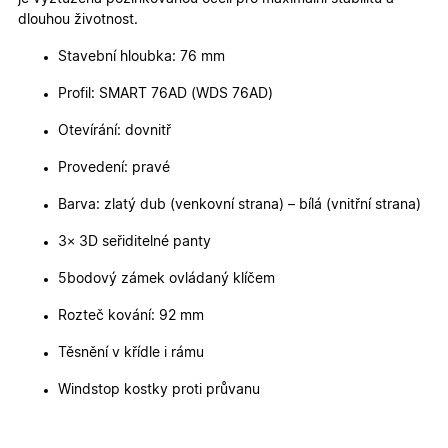
2 dny
jedinečn
dlouhou životnost.
identifika
zařízení, 
mají přís
Stavební hloubka: 76 mm
webové
stránce, 
Profil: SMART 76AD (WDS 76AD)
sledovala
používání
zlepšila
Otevírání: dovnitř
uživatels
zkušenost
Provedení: pravé
X-Inspishop-User-
oknadverenamiru.cz
1
Tento so
Variant
týden
cookie sl
Barva: zlatý dub (venkovní strana) – bílá (vnitřní strana)
k zobraze
specifick
verze str
3× 3D seřiditelné panty
a zajišťuj
Zásadách
konzisten
ochrany osobních údajů společnosti Google
uživatels
5bodový zámek ovládaný klíčem
zážitek.
Rozteč kování: 92 mm
__cf_bm
29
Tento so
Cloudflare Inc.
minut
cookie se
.heureka.cz
59
používá 
Těsnění v křídle i rámu
sekund
rozlišení
lidmi a
Windstop kostky proti průvanu
roboty. T
pro web
přínosné,
bylo mož
podávat