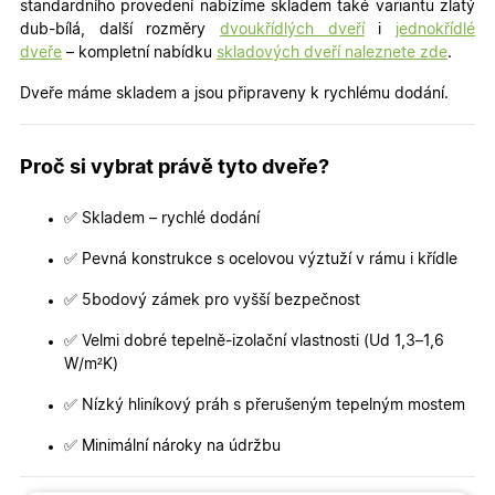
standardního provedení nabízíme skladem také variantu zlatý
dub-bílá, další rozměry
dvoukřídlých dveří
i
jednokřídlé
dveře
– kompletní nabídku
skladových dveří naleznete zde
.
Dveře máme skladem a jsou připraveny k rychlému dodání.
Proč si vybrat právě tyto dveře?
✅ Skladem – rychlé dodání
✅ Pevná konstrukce s ocelovou výztuží v rámu i křídle
✅ 5bodový zámek pro vyšší bezpečnost
✅ Velmi dobré tepelně-izolační vlastnosti (Ud 1,3–1,6
W/m²K)
✅ Nízký hliníkový práh s přerušeným tepelným mostem
✅ Minimální nároky na údržbu