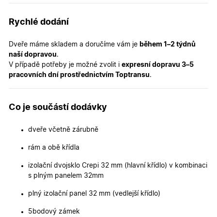
platné zp
o použív
jejich
Rychlé dodání
webovýc
stránek.
Dveře máme skladem a doručíme vám je
během 1–2 týdnů
CookieScriptConsent
5
Tento so
CookieScript
měsíců
cookie
.oknadverenamiru.cz
naší dopravou
.
4
používá
V případě potřeby je možné zvolit i
expresní dopravu 3–5
týdny
služba
Cookie-
pracovních dní prostřednictvím Toptransu
.
Script.co
zapamato
předvole
souhlasu
Co je součástí dodávky
soubory
cookie
návštěvní
Je nutné,
dveře včetně zárubně
banner
cookie
rám a obě křídla
Cookie-
Script.co
fungoval
izolační dvojsklo Crepi 32 mm (hlavní křídlo) v kombinaci
správně.
s plným panelem 32mm
X-Inspishop-User-
.oknadverenamiru.cz
1 měsíc
Tento so
Token
cookie je
plný izolační panel 32 mm (vedlejší křídlo)
nezbytný
bezpečné
přihlášen
5bodový zámek